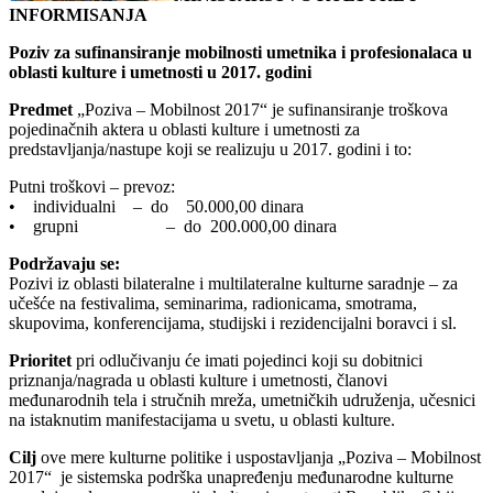
INFORMISANJA
Poziv za sufinansiranje mobilnosti umetnika i profesionalaca u
oblasti kulture i umetnosti u 2017. godini
Predmet
„Poziva – Mobilnost 2017“ je sufinansiranje troškova
pojedinačnih aktera u oblasti kulture i umetnosti za
predstavljanja/nastupe koji se realizuju u 2017. godini i to:
Putni troškovi – prevoz:
• individualni – do 50.000,00 dinara
• grupni – do 200.000,00 dinara
Podržavaju se:
Pozivi iz oblasti bilateralne i multilateralne kulturne saradnje – za
učešće na festivalima, seminarima, radionicama, smotrama,
skupovima, konferencijama, studijski i rezidencijalni boravci i sl.
Prioritet
pri odlučivanju će imati pojedinci koji su dobitnici
priznanja/nagrada u oblasti kulture i umetnosti, članovi
međunarodnih tela i stručnih mreža, umetničkih udruženja, učesnici
na istaknutim manifestacijama u svetu, u oblasti kulture.
Cilj
ove mere kulturne politike i uspostavljanja „Poziva – Mobilnost
2017“ je sistemska podrška unapređenju međunarodne kulturne