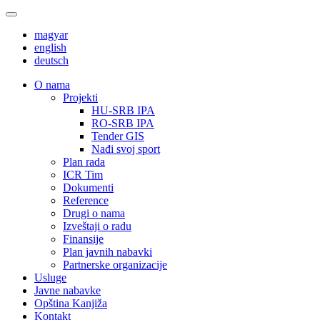
magyar
english
deutsch
О nama
Projekti
HU-SRB IPA
RO-SRB IPA
Tender GIS
Nađi svoj sport
Plan rada
ICR Tim
Dokumenti
Reference
Drugi o nama
Izveštaji o radu
Finansije
Plan javnih nabavki
Partnerske organizacije
Usluge
Javne nabavke
Opština Kanjiža
Kontakt