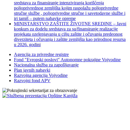
sredstava za finansiranje intenziviranja korišćenja
poljoprivrednog zemljišta kojim raspolažu poljoprivredne
stručne službe , poljoprivredne stručne i savetodavne službe i
iri tamiš ‒ putem nabavke opreme
MINISTARSTVO ZAŠTITE ŽIVOTNE SREDINE – Javni
konkurs za dodelu sredstava za su/finansiranje realizacije
projekata ozelenjavanja u cilju zaštite i očuvanja predeonog
diverziteta i očuvanja i zaštite zemljišta kao prirodnog resursa
u 2026. godini
Agencija za privredne registre
Fond "Evropski poslovi" Autonomne pokrajine Vojvodine
Nacionalna služba za zapošljavanje
Plan javnih nabavki
Razvojna agencija Vojvodine
Razvojni fond APV