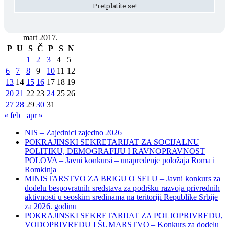
mart 2017.
P
U
S
Č
P
S
N
1
2
3
4
5
6
7
8
9
10
11
12
13
14
15
16
17
18
19
20
21
22
23
24
25
26
27
28
29
30
31
« feb
apr »
NIS – Zajednici zajedno 2026
POKRAJINSKI SEKRETARIJAT ZA SOCIJALNU
POLITIKU, DEMOGRAFIJU I RAVNOPRAVNOST
POLOVA – Javni konkursi – unapređenje položaja Roma i
Romkinja
MINISTARSTVO ZA BRIGU O SELU – Javni konkurs za
dodelu bespovratnih sredstava za podršku razvoja privrednih
aktivnosti u seoskim sredinama na teritoriji Republike Srbije
za 2026. godinu
POKRAJINSKI SEKRETARIJAT ZA POLJOPRIVREDU,
VODOPRIVREDU I ŠUMARSTVO – Konkurs za dodelu