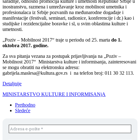
saradnje, odnosno promocija kulture i umetnosti Republike Srbije u
inostranstvu, razmena i umrežavanje kroz mobilnost umetnika i
profesionalaca iz Srbije pozvanih na međunarodne događaje i
manifestacije (festivali, seminari, radionice, konferencije i dr.) kao i
studijske i rezidencijalne boravke i sl, u svim oblastima kulture i
umetnosti.
„Poziv – Mobilnost 2017“ traje u periodu od 25. marta
do 1.
oktobra 2017. godine.
Za sva pitanja vezana za postupak prijavljivanja na „Poziv –
Mobilnost 2017“ Ministarstva kulture i informisanja, zainteresovani
se mogu obratiti na elektronsku adresu:
gabrijela.maslesa@kultura.gov.rs i na telefon broj: 011 30 32 113.
Detaljnije
MINISTARSTVO KULTURE I INFORMISANjA
Prethodno
Sledeće