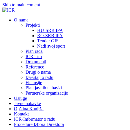
Skip to main content
О nama
Projekti
HU-SRB IPA
RO-SRB IPA
Tender GIS
Nađi svoj sport
Plan rada
ICR Tim
Dokumenti
Reference
Drugi o nama
Izveštaji o radu
Finansije
Plan javnih nabavki
Partnerske organizacije
Usluge
Javne nabavke
Opština Kanjiža
Kontakt
ICR-Informator o radu
Procedure Izbora Direktora