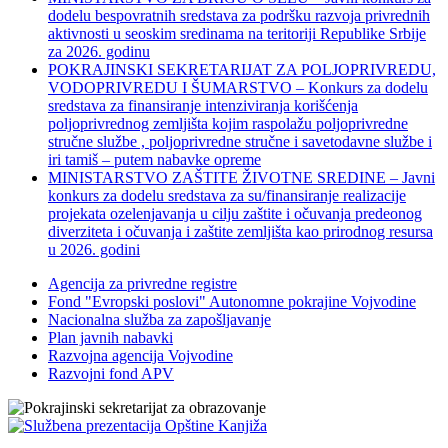
dodelu bespovratnih sredstava za podršku razvoja privrednih
aktivnosti u seoskim sredinama na teritoriji Republike Srbije
za 2026. godinu
POKRAJINSKI SEKRETARIJAT ZA POLJOPRIVREDU,
VODOPRIVREDU I ŠUMARSTVO – Konkurs za dodelu
sredstava za finansiranje intenziviranja korišćenja
poljoprivrednog zemljišta kojim raspolažu poljoprivredne
stručne službe , poljoprivredne stručne i savetodavne službe i
iri tamiš ‒ putem nabavke opreme
MINISTARSTVO ZAŠTITE ŽIVOTNE SREDINE – Javni
konkurs za dodelu sredstava za su/finansiranje realizacije
projekata ozelenjavanja u cilju zaštite i očuvanja predeonog
diverziteta i očuvanja i zaštite zemljišta kao prirodnog resursa
u 2026. godini
Agencija za privredne registre
Fond "Evropski poslovi" Autonomne pokrajine Vojvodine
Nacionalna služba za zapošljavanje
Plan javnih nabavki
Razvojna agencija Vojvodine
Razvojni fond APV