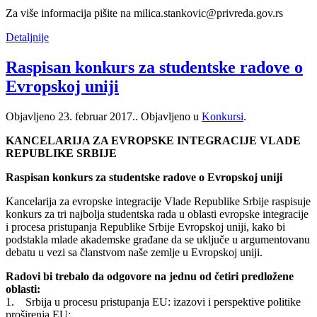
Za više informacija pišite na milica.stankovic@privreda.gov.rs
Detaljnije
Raspisan konkurs za studentske radove o
Evropskoj uniji
Objavljeno
23. februar 2017.
. Objavljeno u
Konkursi
.
KANCELARIJA ZA EVROPSKE INTEGRACIJE VLADE
REPUBLIKE SRBIJE
Raspisan konkurs za studentske radove o Evropskoj uniji
Kancelarija za evropske integracije Vlade Republike Srbije raspisuje
konkurs za tri najbolja studentska rada u oblasti evropske integracije
i procesa pristupanja Republike Srbije Evropskoj uniji, kako bi
podstakla mlade akademske građane da se uključe u argumentovanu
debatu u vezi sa članstvom naše zemlje u Evropskoj uniji.
Radovi bi trebalo da odgovore na jednu od četiri predložene
oblasti:
1. Srbija u procesu pristupanja EU: izazovi i perspektive politike
proširenja EU;