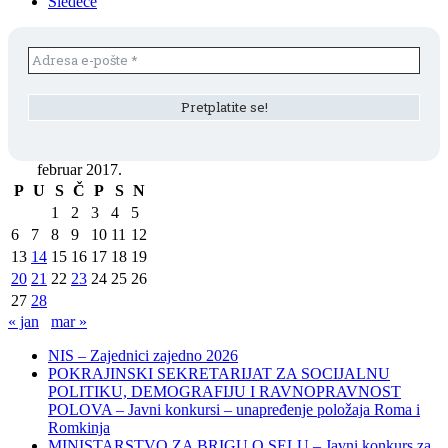
Sledeće
februar 2017.
P
U
S
Č
P
S
N
1
2
3
4
5
6
7
8
9
10
11
12
13
14
15
16
17
18
19
20
21
22
23
24
25
26
27
28
« jan
mar »
NIS – Zajednici zajedno 2026
POKRAJINSKI SEKRETARIJAT ZA SOCIJALNU
POLITIKU, DEMOGRAFIJU I RAVNOPRAVNOST
POLOVA – Javni konkursi – unapređenje položaja Roma i
Romkinja
MINISTARSTVO ZA BRIGU O SELU – Javni konkurs za