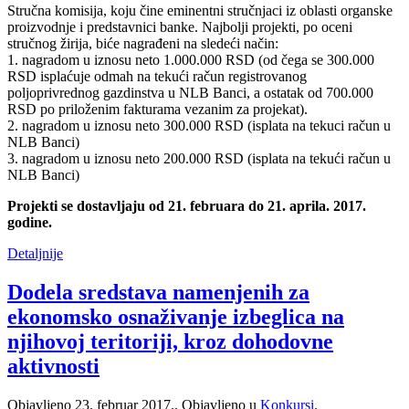
Stručna komisija, koju čine eminentni stručnjaci iz oblasti organske
proizvodnje i predstavnici banke. Najbolji projekti, po oceni
stručnog žirija, biće nagrađeni na sledeći način:
1. nagradom u iznosu neto 1.000.000 RSD (od čega se 300.000
RSD isplaćuje odmah na tekući račun registrovanog
poljoprivrednog gazdinstva u NLB Banci, a ostatak od 700.000
RSD po priloženim fakturama vezanim za projekat).
2. nagradom u iznosu neto 300.000 RSD (isplata na tekuci račun u
NLB Banci)
3. nagradom u iznosu neto 200.000 RSD (isplata na tekući račun u
NLB Banci)
Projekti se dostavljaju od 21. februara do 21. aprila. 2017.
godine.
Detaljnije
Dodela sredstava namenjenih za
ekonomsko osnaživanje izbeglica na
njihovoj teritoriji, kroz dohodovne
aktivnosti
Objavljeno
23. februar 2017.
. Objavljeno u
Konkursi
.