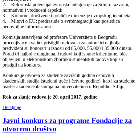
2. Reformski potencijal evropske integracije za Srbiju: razvojni,
normativni i vrednosni aspekti;
3. Kulturne, društvene i političke dimenzije evropskog identiteta;
4. Mitovi o EU: predrasude o evrointegraciji kao posledica
nedovoljne informisanosti.
Komisija sastavljena od profesora Univerziteta u Beogradu
procenjivaće kvalitet pristiglih radova, a za autore tri najbolja
predviđeni su honorari u iznosu od 85.000, 55.000 i 35.000 dinara.
Pored tri najbolje rangirana, i radovi koji ispune kriterijume, biće
objavljeni u elektronskom zborniku studentskih radova koji su
pristigli na konkurs.
Konkurs je otvoren za studente završnih godina osnovnih
akademskih studija (studenti treće i četvrte godine), kao i za studente
master akademskih studija na univerzitetima u Republici Srbiji.
Rok za slanje radova je 20. april 2017. godine.
Detaljnije
Javni konkurs za programe Fondacije za
otvoreno društvo