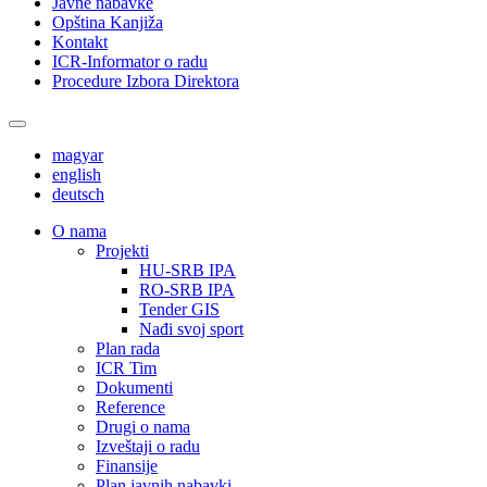
Javne nabavke
Opština Kanjiža
Kontakt
ICR-Informator o radu
Procedure Izbora Direktora
magyar
english
deutsch
О nama
Projekti
HU-SRB IPA
RO-SRB IPA
Tender GIS
Nađi svoj sport
Plan rada
ICR Tim
Dokumenti
Reference
Drugi o nama
Izveštaji o radu
Finansije
Plan javnih nabavki