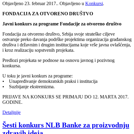
Objavljeno
23. februar 2017.
. Objavljeno u
Konkursi
.
FONDACIJA ZA OTVORENO DRUŠTVO
Javni konkurs za programe Fondacije za otvoreno društvo
Fondacija za otvoreno društvo, Srbija svoje strateške ciljeve
ostvaruje preko davanja podrške projektima organizacija građanskog
društva i državnim i drugim institucijama koje vrše javna ovlašćenja,
i kroz realizaciju sopstvenih projekata.
Predlozi projekata se podnose na osnovu javnog i pozivnog
konkursa.
U toku je javni konkurs za programe:
• Unapređivanje demokratskih praksi i institucija
• Suzbijanje ekstremizma.
PRIJAVE NA KONKURS SE PRIMAJU DO 12. MARTA 2017.
GODINE.
Detaljnije
Šesti konkurs NLB Banke za proizvodnju
zdravih ideja