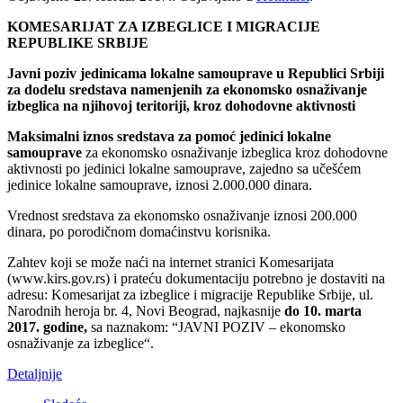
KOMESARIJAT ZA IZBEGLICE I MIGRACIJE
REPUBLIKE SRBIJE
Javni poziv jedinicama lokalne samouprave u Republici Srbiji
za dodelu sredstava namenjenih za ekonomsko osnaživanje
izbeglica na njihovoj teritoriji, kroz dohodovne aktivnosti
Maksimalni iznos sredstava za pomoć jedinici lokalne
samouprave
za ekonomsko osnaživanje izbeglica kroz dohodovne
aktivnosti po jedinici lokalne samouprave, zajedno sa učešćem
jedinice lokalne samouprave, iznosi 2.000.000 dinara.
Vrednost sredstava za ekonomsko osnaživanje iznosi 200.000
dinara, po porodičnom domaćinstvu korisnika.
Zahtev koji se može naći na internet stranici Komesarijata
(www.kirs.gov.rs) i prateću dokumentaciju potrebno je dostaviti na
adresu: Komesarijat za izbeglice i migracije Republike Srbije, ul.
Narodnih heroja br. 4, Novi Beograd, najkasnije
do 10. marta
2017. godine,
sa naznakom: “JAVNI POZIV – ekonomsko
osnaživanje za izbeglice“.
Detaljnije