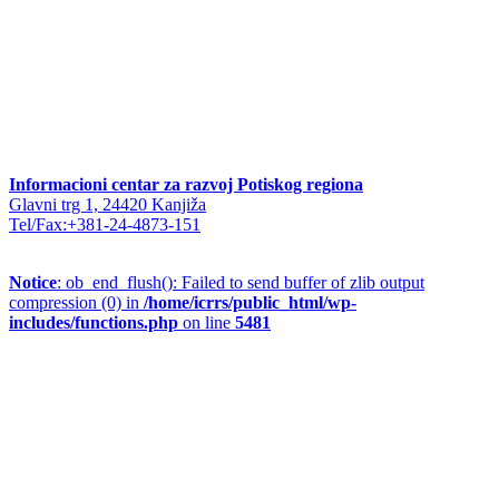
Informacioni centar za razvoj Potiskog regiona
Glavni trg 1, 24420 Kanjiža
Tel/Fax:+381-24-4873-151
Notice
: ob_end_flush(): Failed to send buffer of zlib output
compression (0) in
/home/icrrs/public_html/wp-
includes/functions.php
on line
5481