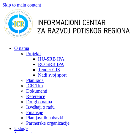
Skip to main content
О nama
Projekti
HU-SRB IPA
RO-SRB IPA
Tender GIS
Nađi svoj sport
Plan rada
ICR Tim
Dokumenti
Reference
Drugi o nama
Izveštaji o radu
Finansije
Plan javnih nabavki
Partnerske organizacije
Usluge