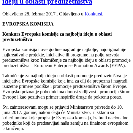
ideju u oblasti preduzetništva
Objavljeno
28. februar 2017.
. Objavljeno u
Konkursi
.
EVROPSKA KOMISIJA
Konkurs Evropske komisije za najbolju ideju u oblasti
preduzetništva
Evropska komisija i ove godine nagrađuje najbolje, najoriginalnije i
najkreativnije projekte, inicijative ili programe na polju razvoja
preduzetništva kroz Takmičenje za najbolju ideju u oblasti promocije
preduzetništva – European Enterprise Promotion Awards (EEPA).
Takmičenje za najbolju ideju u oblasti promocije preduzetništva je
inicijativa Evropske komisije koja ima za cilj da prepozna i nagradi
izuzetne primere podrške i promocije preduzetništva širom Evrope.
Evropsko priznanje pobednicima donosi vidljivost i promociju širom
Evrope i kao pozitivan primer inspiriše druge da pokrenu posao.
Svi zainteresovani mogu se prijaviti Ministarstvu privrede do 10.
juna 2017. godine, nakon čega će Ministarstvo, u skladu sa
kriterijumima koje propisuje Evropska komisija, izabrati nacionalne
pobednike koji će predstavljati našu zemlju na finalnom evropskom
takmičenju.