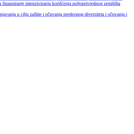
je intenziviranja korišćenja poljoprivrednog zemljišta
ja u cilju zaštite i očuvanja predeonog diverziteta i očuvanja i