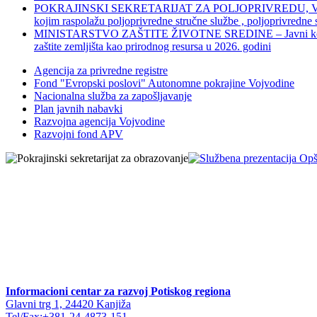
POKRAJINSKI SEKRETARIJAT ZA POLJOPRIVREDU, VODOPRIVR
kojim raspolažu poljoprivredne stručne službe , poljoprivredne
MINISTARSTVO ZAŠTITE ŽIVOTNE SREDINE – Javni konkurs za dod
zaštite zemljišta kao prirodnog resursa u 2026. godini
Agencija za privredne registre
Fond "Evropski poslovi" Autonomne pokrajine Vojvodine
Nacionalna služba za zapošljavanje
Plan javnih nabavki
Razvojna agencija Vojvodine
Razvojni fond APV
Informacioni centar za razvoj Potiskog regiona
Glavni trg 1, 24420 Kanjiža
Tel/Fax:+381-24-4873-151