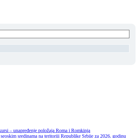
unapređenje položaja Roma i Romkinja
skim sredinama na teritoriji Republike Srbije za 2026. godinu