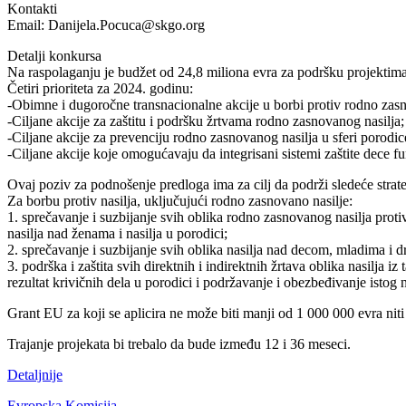
Kontakti
Email: Danijela.Pocuca@skgo.org
Detalji konkursa
Na raspolaganju je budžet od 24,8 miliona evra za podršku projektima
Četiri prioriteta za 2024. godinu:
-Obimne i dugoročne transnacionalne akcije u borbi protiv rodno zasn
-Ciljane akcije za zaštitu i podršku žrtvama rodno zasnovanog nasilja;
-Ciljane akcije za prevenciju rodno zasnovanog nasilja u sferi porodice
-Ciljane akcije koje omogućavaju da integrisani sistemi zaštite dece f
Ovaj poziv za podnošenje predloga ima za cilj da podrži sledeće strate
Za borbu protiv nasilja, uključujući rodno zasnovano nasilje:
1. sprečavanje i suzbijanje svih oblika rodno zasnovanog nasilja prot
nasilja nad ženama i nasilja u porodici;
2. sprečavanje i suzbijanje svih oblika nasilja nad decom, mladima i 
3. podrška i zaštita svih direktnih i indirektnih žrtava oblika nasilja 
rezultat krivičnih dela u porodici i podržavanje i obezbeđivanje istog 
Grant EU za koji se aplicira ne može biti manji od 1 000 000 evra nit
Trajanje projekata bi trebalo da bude između 12 i 36 meseci.
Detaljnije
Evropska Komisija