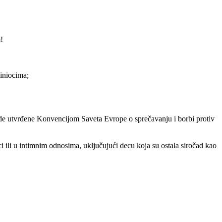
!
činiocima;
darde utvrđene Konvencijom Saveta Evrope o sprečavanju i borbi protiv
dici ili u intimnim odnosima, uključujući decu koja su ostala siročad kao