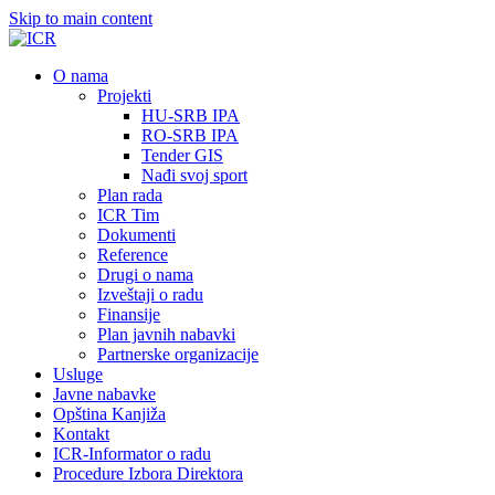
Skip to main content
О nama
Projekti
HU-SRB IPA
RO-SRB IPA
Tender GIS
Nađi svoj sport
Plan rada
ICR Tim
Dokumenti
Reference
Drugi o nama
Izveštaji o radu
Finansije
Plan javnih nabavki
Partnerske organizacije
Usluge
Javne nabavke
Opština Kanjiža
Kontakt
ICR-Informator o radu
Procedure Izbora Direktora