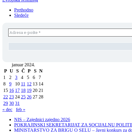
Prethodno
Sledeće
januar 2024.
P
U
S
Č
P
S
N
1
2
3
4
5
6
7
8
9
10
11
12
13
14
15
16
17
18
19
20
21
22
23
24
25
26
27
28
29
30
31
« dec
feb »
NIS – Zajednici zajedno 2026
POKRAJINSKI SEKRETARIJAT ZA SOCIJALNU POLITIKU, 
MINISTARSTVO ZA BRIGU O SELU – Javni konkurs za dodelu bes