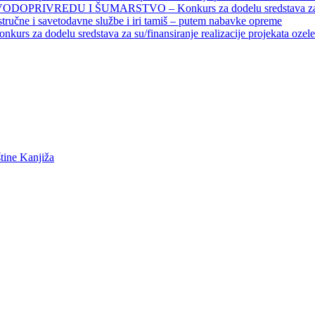
EDU I ŠUMARSTVO – Konkurs za dodelu sredstava za finansiran
 stručne i savetodavne službe i iri tamiš ‒ putem nabavke opreme
elu sredstava za su/finansiranje realizacije projekata ozelenjavan