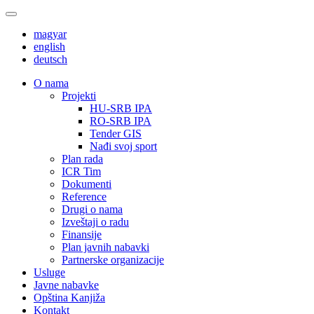
magyar
english
deutsch
О nama
Projekti
HU-SRB IPA
RO-SRB IPA
Tender GIS
Nađi svoj sport
Plan rada
ICR Tim
Dokumenti
Reference
Drugi o nama
Izveštaji o radu
Finansije
Plan javnih nabavki
Partnerske organizacije
Usluge
Javne nabavke
Opština Kanjiža
Kontakt