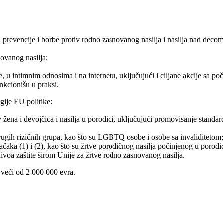
 prevencije i borbe protiv rodno zasnovanog nasilja i nasilja nad decom
ovanog nasilja;
, u intimnim odnosima i na internetu, uključujući i ciljane akcije sa po
unkcionišu u praksi.
gije EU politike:
iv žena i devojčica i nasilja u porodici, uključujući promovisanje stan
drugih rizičnih grupa, kao što su LGBTQ osobe i osobe sa invaliditetom;
iz tačaka (1) i (2), kao što su žrtve porodičnog nasilja počinjenog u poro
nivoa zaštite širom Unije za žrtve rodno zasnovanog nasilja.
i veći od 2 000 000 evra.