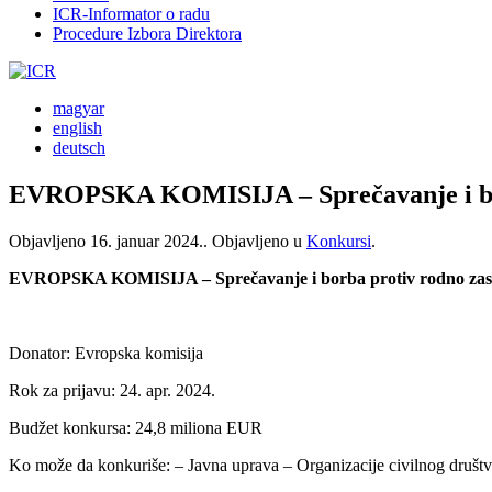
ICR-Informator o radu
Procedure Izbora Direktora
magyar
english
deutsch
EVROPSKA KOMISIJA – Sprečavanje i borb
Objavljeno
16. januar 2024.
. Objavljeno u
Konkursi
.
EVROPSKA KOMISIJA – Sprečavanje i borba protiv rodno zasno
Donator: Evropska komisija
Rok za prijavu: 24. apr. 2024.
Budžet konkursa: 24,8 miliona EUR
Ko može da konkuriše: – Javna uprava – Organizacije civilnog društv