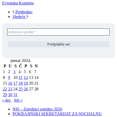
Evropska Komisija
Prethodno
Sledeće
januar 2024.
P
U
S
Č
P
S
N
1
2
3
4
5
6
7
8
9
10
11
12
13
14
15
16
17
18
19
20
21
22
23
24
25
26
27
28
29
30
31
« dec
feb »
NIS – Zajednici zajedno 2026
POKRAJINSKI SEKRETARIJAT ZA SOCIJALNU