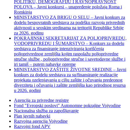
POLITIKU, DEMOGRAFIJU I RAVNOPRAVNOST
POLOVA – Javni konkursi – unapređenje položaja Roma i
Romkinja
MINISTARSTVO ZA BRIGU O SELU – Javni konkurs za
dodelu bespovratnih sredstava za podršku razvoja privrednih
aktivnosti u seoskim sredinama na teritoriji Republike Srbije
za 2026. godinu
POKRAJINSKI SEKRETARIJAT ZA POLJOPRIVREDU,
VODOPRIVREDU I ŠUMARSTVO – Konkurs za dodelu
sredstava za finansiranje intenziviranja korišćenja
poljoprivrednog zemljišta kojim raspolažu poljoprivredne
stručne službe , poljoprivredne stručne i savetodavne službe i
iri tamiš ‒ putem nabavke opreme
MINISTARSTVO ZAŠTITE ŽIVOTNE SREDINE – Javni
konkurs za dodelu sredstava za su/finansiranje realizacije
projekata ozelenjavanja u cilju zaštite i očuvanja predeonog
diverziteta i očuvanja i zaštite zemljišta kao prirodnog resursa
u 2026. godini
Agencija za privredne registre
Fond "Evropski poslovi" Autonomne pokrajine Vojvodine
Nacionalna služba za zapošljavanje
Plan javnih nabavki
Razvojna agencija Vojvodine
Razvojni fond APV