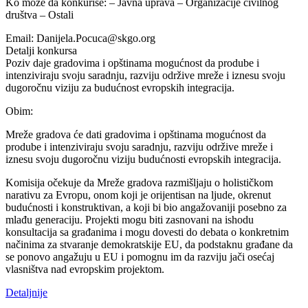
Ko može da konkuriše: – Javna uprava – Organizacije civilnog
društva – Ostali
Email: Danijela.Pocuca@skgo.org
Detalji konkursa
Poziv daje gradovima i opštinama mogućnost da prodube i
intenziviraju svoju saradnju, razviju održive mreže i iznesu svoju
dugoročnu viziju za budućnost evropskih integracija.
Obim:
Mreže gradova će dati gradovima i opštinama mogućnost da
prodube i intenziviraju svoju saradnju, razviju održive mreže i
iznesu svoju dugoročnu viziju budućnosti evropskih integracija.
Komisija očekuje da Mreže gradova razmišljaju o holističkom
narativu za Evropu, onom koji je orijentisan na ljude, okrenut
budućnosti i konstruktivan, a koji bi bio angažovaniji posebno za
mlađu generaciju. Projekti mogu biti zasnovani na ishodu
konsultacija sa građanima i mogu dovesti do debata o konkretnim
načinima za stvaranje demokratskije EU, da podstaknu građane da
se ponovo angažuju u EU i pomognu im da razviju jači osećaj
vlasništva nad evropskim projektom.
Detaljnije