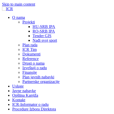
Skip to main content
О nama
Projekti
HU-SRB IPA
RO-SRB IPA
Tender GIS
Nađi svoj sport
Plan rada
ICR Tim
Dokumenti
Reference
Drugi o nama
Izveštaji o radu
Finansije
Plan javnih nabavki
Partnerske organizacije
Usluge
Javne nabavke
Opština Kanjiža
Kontakt
ICR-Informator o radu
Procedure Izbora Direktora