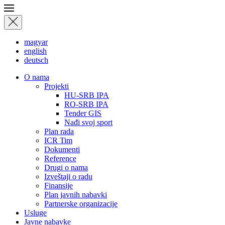
magyar
english
deutsch
О nama
Projekti
HU-SRB IPA
RO-SRB IPA
Tender GIS
Nađi svoj sport
Plan rada
ICR Tim
Dokumenti
Reference
Drugi o nama
Izveštaji o radu
Finansije
Plan javnih nabavki
Partnerske organizacije
Usluge
Javne nabavke