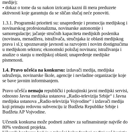
medije);
• dokaz o tome da su nakon izricanja kazni ili mera preduzete
aktivnosti koje garantuju da se sličan slučaj neće ponoviti.
1.3.1. Programski prioriteti su: unapređenje i promocija medijskog i
novinarskog profesionalizma, novinarske autonomije i
samoregulacije; jačanje stručnih kapaciteta medijskih poslenika
(novinara, menadžera, istraživača, stručnjaka iz oblasti medijskog
prava i sl.); upoznavanje javnosti sa razvojem i novim dostignućima
u medijskom sektoru; ekonomski položaj novinara; istraživanja i
analize o stanju u medijskoj oblasti; unapređenje medijske
pismenosti.
1.4. Pravo učešća na konkursu:
izdavači medija, medijska
udruženja, novinarske škole, agencije i nevladine organizacije koje
se bave javnim informisanjem.
Pravo učešća
nemaju
republički i pokrajinski javni medijski servisi,
odnosno Javna medijska ustanova „Radio-televizija Srbije“ i Javna
medijska ustanova „Radio-televizija Vojvodine“ i izdavači medija
koji primaju redovnu subvenciju iz Budžeta Republike Srbije i
Budžeta AP Vojvodine.
Učesnik konkursa može podneti zahtev za sufinansiranje najviše do
80% vrednosti projekta.