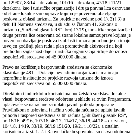
br. 129/07, 83/14 – dr. zakon, 101/16 – dr.zakon, 47/18 i 11/21 –
dr.zakon), kao i turističke organizacije i druga pravna lica osnovana
od strane lokalne samouprave kojima je povereno obavljanje
poslova iz oblasti turizma. Za projekte navedene pod 1), 2) i 3) u
delu III Namena sredstava, u skladu sa članom 41. Zakona o
turizmu („Službeni glasnik RS“, broj 17/19), turističke organizacije i
druga pravna lica osnovana od strane lokalne samouprave kojima je
povereno obavljanje poslova iz oblasti turizma potrebno je da imaju
usvojen godišnji plan rada i plan promotivnih aktivnosti na koji
prethodnu saglasnost daje Turistička organizacija Srbije do iznosa
raspoloživih sredstava od 45.000.000 dinara.
Pravo na korišćenje bespovratnih sredstava sa ekonomske
klasifikacije 481 – Dotacije nevladinim organizacijama imaju
neprofitne institucije za projekte razvoja turizma do iznosa
raspoloživih sredstava od 55.000.000 dinara.
Direktnim i indirektnim korisnicima budžetskih sredstava lokalne
vlasti, bespovratna sredstva odobrena u skladu sa ovim Programom,
uplaćivaće se na račune za uplatu javnih prihoda propisane
Pravilnikom o uslovima i načinu vođenja računa za uplatu javnih
prihoda i raspored sredstava sa tih računa („Službeni glasnik RS“,
br. 16/16, 49/16, 107/16, 46/17, 114/17, 36/18, 44/18 – dr. zakon,
104/18, 14/19, 33/19, 68/19,151/20, 19/21 i 10/22), a ostalim
korisnicima iz st. 1. 2. i 3. ove tačke bespovratna sredstva odobrena