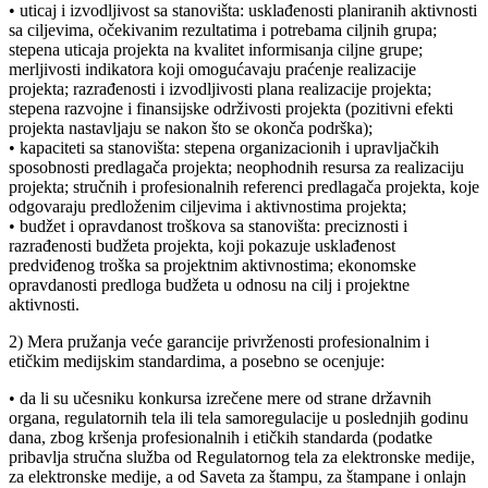
• uticaj i izvodljivost sa stanovišta: usklađenosti planiranih aktivnosti
sa ciljevima, očekivanim rezultatima i potrebama ciljnih grupa;
stepena uticaja projekta na kvalitet informisanja ciljne grupe;
merljivosti indikatora koji omogućavaju praćenje realizacije
projekta; razrađenosti i izvodljivosti plana realizacije projekta;
stepena razvojne i finansijske održivosti projekta (pozitivni efekti
projekta nastavljaju se nakon što se okonča podrška);
• kapaciteti sa stanovišta: stepena organizacionih i upravljačkih
sposobnosti predlagača projekta; neophodnih resursa za realizaciju
projekta; stručnih i profesionalnih referenci predlagača projekta, koje
odgovaraju predloženim ciljevima i aktivnostima projekta;
• budžet i opravdanost troškova sa stanovišta: preciznosti i
razrađenosti budžeta projekta, koji pokazuje usklađenost
predviđenog troška sa projektnim aktivnostima; ekonomske
opravdanosti predloga budžeta u odnosu na cilj i projektne
aktivnosti.
2) Mera pružanja veće garancije privrženosti profesionalnim i
etičkim medijskim standardima, a posebno se ocenjuje:
• da li su učesniku konkursa izrečene mere od strane državnih
organa, regulatornih tela ili tela samoregulacije u poslednjih godinu
dana, zbog kršenja profesionalnih i etičkih standarda (podatke
pribavlja stručna služba od Regulatornog tela za elektronske medije,
za elektronske medije, a od Saveta za štampu, za štampane i onlajn