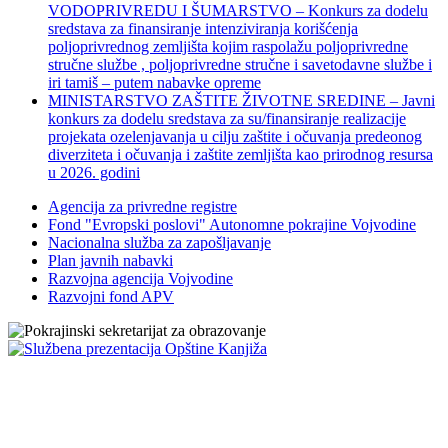
VODOPRIVREDU I ŠUMARSTVO – Konkurs za dodelu
sredstava za finansiranje intenziviranja korišćenja
poljoprivrednog zemljišta kojim raspolažu poljoprivredne
stručne službe , poljoprivredne stručne i savetodavne službe i
iri tamiš ‒ putem nabavke opreme
MINISTARSTVO ZAŠTITE ŽIVOTNE SREDINE – Javni
konkurs za dodelu sredstava za su/finansiranje realizacije
projekata ozelenjavanja u cilju zaštite i očuvanja predeonog
diverziteta i očuvanja i zaštite zemljišta kao prirodnog resursa
u 2026. godini
Agencija za privredne registre
Fond "Evropski poslovi" Autonomne pokrajine Vojvodine
Nacionalna služba za zapošljavanje
Plan javnih nabavki
Razvojna agencija Vojvodine
Razvojni fond APV