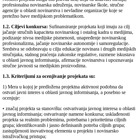
profesionalna novinarska udruženja, novinarske škole, stručne
agencije u oblasti novinarstva i nevladine organizacije koje se
pretežno bave medijskom problematikom.
1.2. Ciljevi konkursa:
Sufinansiranje projekata koji imaju za cilj
jačanje stručnih kapaciteta novinarskog i ostalog kadra u medijima,
podizanje nivoa medijske pismenosti, unapređenje novinarskog
profesionalizma, jačanje novinarske autonomije i samoregulacije.
Sredstva se odobravaju u cilju edukacije novinara i drugih medijskih
stručnjaka, stalnog praćenja zakonske regulative, razmene iskustava
u oblasti javnog informisanja, afirmacije novinarstva i upoznavanja
stručne javnosti sa medijskim proizvodima.
1.3. Kriterijumi za ocenjivanje projekata su:
1) Mera u kojoj je predložena projektna aktivnost podobna da
ostvari javni interes u oblasti javnog informisanja, a posebno se
ocenjuje:
• značaj projekta sa stanovišta: ostvarivanja javnog interesa u oblasti
javnog informisanja; ostvarivanje namene konkursa; usklađenosti
projekta sa realnim problemima, potrebama i prioritetima ciljnih
grupa; identifikovanih i jasno definisanih potreba ciljnih grupa;
zastupljenosti inovativnog elementa u projektu i novinarsko
istraživačkog pristupa;