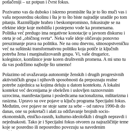
potlačeniji – uz potpun i čvrst fokus.
Pozivamo vas da duboko i iskreno promislite šta je to što muči vas i
vašu neposrednu okolinu i šta je to što biste najradije uradile po tom
pitanju. Razmišljajte hrabro i beskompromisno, fokusirajte se na
efektne ideje koje mobilišu i postepeno vode ka promenama.
Politika već predugo ima negativne konotacije u javnom diskursu i
oteta je od „običnog sveta“. Neka vaše ideje oličavaju ponovno
preuzimanje prava na politiku. Ne na onu dnevnu, sitnosopstveničku
već na suštinski transformativnu politiku koja potiče iz ključnih
potreba žena i marginalizovanih grupa. Vi, vaše drugarice,
koleginice, komšinice jeste koren društvenih promena. A mi smo tu
da vas podržimo najbolje što umemo!
Polazimo od uvažavanja autonomije ženskih i drugih progresivnih
aktivističkih grupa i njihovih sposobnosti da prepoznaju realne
potrebe zajednica sa kojima deluju u datom kontekstu. A lokalni
kontekst već decenijama je obeležen i uslovljen raznovrsnim
uzrocima, manifestacijama i posledicama nacionalizma, militarizma i
rasizma. Upravo su ove pojave u ključu programa Specijalni fokus.
Međutim, ove pojave ne stoje same za sebe – od ratova 1990-ih do
danas, one su pokretači i alati za održavanje brojnih socio-
ekonomskih, etničko-rasnih, kulturno-ideoloških i drugih nepravdi i
nejednakosti. Tako je i Specijalni fokus otvoren za najrazličitije teme
koje se posredno ili neposredno povezuju sa navedenim