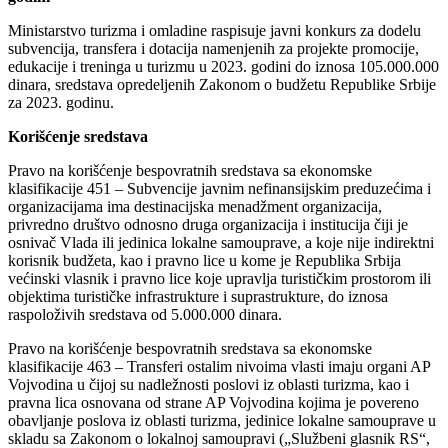
Ministarstvo turizma i omladine raspisuje javni konkurs za dodelu
subvencija, transfera i dotacija namenjenih za projekte promocije,
edukacije i treninga u turizmu u 2023. godini do iznosa 105.000.000
dinara, sredstava opredeljenih Zakonom o budžetu Republike Srbije
za 2023. godinu.
Korišćenje sredstava
Pravo na korišćenje bespovratnih sredstava sa ekonomske
klasifikacije 451 – Subvencije javnim nefinansijskim preduzećima i
organizacijama ima destinacijska menadžment organizacija,
privredno društvo odnosno druga organizacija i institucija čiji je
osnivač Vlada ili jedinica lokalne samouprave, a koje nije indirektni
korisnik budžeta, kao i pravno lice u kome je Republika Srbija
većinski vlasnik i pravno lice koje upravlja turističkim prostorom ili
objektima turističke infrastrukture i suprastrukture, do iznosa
raspoloživih sredstava od 5.000.000 dinara.
Pravo na korišćenje bespovratnih sredstava sa ekonomske
klasifikacije 463 – Transferi ostalim nivoima vlasti imaju organi AP
Vojvodina u čijoj su nadležnosti poslovi iz oblasti turizma, kao i
pravna lica osnovana od strane AP Vojvodina kojima je povereno
obavljanje poslova iz oblasti turizma, jedinice lokalne samouprave u
skladu sa Zakonom o lokalnoj samoupravi („Službeni glasnik RS“,