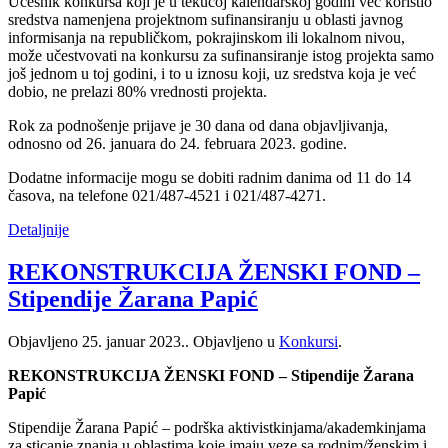
Učesnik konkursa koji je u tekućoj kalendarskoj godini već koristio
sredstva namenjena projektnom sufinansiranju u oblasti javnog
informisanja na republičkom, pokrajinskom ili lokalnom nivou,
može učestvovati na konkursu za sufinansiranje istog projekta samo
još jednom u toj godini, i to u iznosu koji, uz sredstva koja je već
dobio, ne prelazi 80% vrednosti projekta.
Rok za podnošenje prijave je 30 dana od dana objavljivanja,
odnosno od 26. januara do 24. februara 2023. godine.
Dodatne informacije mogu se dobiti radnim danima od 11 do 14
časova, na telefone 021/487-4521 i 021/487-4271.
Detaljnije
REKONSTRUKCIJA ŽENSKI FOND –
Stipendije Žarana Papić
Objavljeno
25. januar 2023.
. Objavljeno u
Konkursi
.
REKONSTRUKCIJA ŽENSKI FOND – Stipendije Žarana
Papić
Stipendije Žarana Papić – podrška aktivistkinjama/akademkinjama
za sticanje znanja u oblastima koje imaju veze sa rodnim/ženskim i