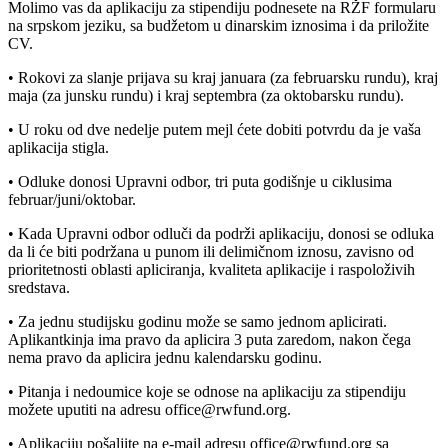
Molimo vas da aplikaciju za stipendiju podnesete na RŽF formularu
na srpskom jeziku, sa budžetom u dinarskim iznosima i da priložite
CV.
• Rokovi za slanje prijava su kraj januara (za februarsku rundu), kraj
maja (za junsku rundu) i kraj septembra (za oktobarsku rundu).
• U roku od dve nedelje putem mejl ćete dobiti potvrdu da je vaša
aplikacija stigla.
• Odluke donosi Upravni odbor, tri puta godišnje u ciklusima
februar/juni/oktobar.
• Kada Upravni odbor odluči da podrži aplikaciju, donosi se odluka
da li će biti podržana u punom ili delimičnom iznosu, zavisno od
prioritetnosti oblasti apliciranja, kvaliteta aplikacije i raspoloživih
sredstava.
• Za jednu studijsku godinu može se samo jednom aplicirati.
Aplikantkinja ima pravo da aplicira 3 puta zaredom, nakon čega
nema pravo da aplicira jednu kalendarsku godinu.
• Pitanja i nedoumice koje se odnose na aplikaciju za stipendiju
možete uputiti na adresu office@rwfund.org.
• Aplikaciju pošaljite na e-mail adresu office@rwfund.org sa