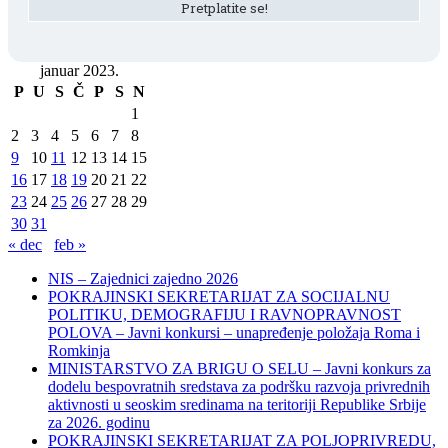
januar 2023.
P
U
S
Č
P
S
N
1
2
3
4
5
6
7
8
9
10
11
12
13
14
15
16
17
18
19
20
21
22
23
24
25
26
27
28
29
30
31
« dec
feb »
NIS – Zajednici zajedno 2026
POKRAJINSKI SEKRETARIJAT ZA SOCIJALNU
POLITIKU, DEMOGRAFIJU I RAVNOPRAVNOST
POLOVA – Javni konkursi – unapređenje položaja Roma i
Romkinja
MINISTARSTVO ZA BRIGU O SELU – Javni konkurs za
dodelu bespovratnih sredstava za podršku razvoja privrednih
aktivnosti u seoskim sredinama na teritoriji Republike Srbije
za 2026. godinu
POKRAJINSKI SEKRETARIJAT ZA POLJOPRIVREDU,