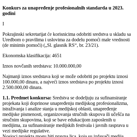
Konkurs za unapređenje profesionalnih standarda u 2023.
godini
I
Pokrajinski sekretarijat će korisnicima odobriti sredstva u skladu sa
Uredbom o pravilima i uslovima za dodelu pomoći male vrednosti
(de minimis pomoći) („Sl. glasnik RS“, br. 23/21).
Ekonomska klasifikacija: 4651
Iznos novčanih sredstava: 10.000.000,00
Najmanji iznos sredstava koji se može odobriti po projektu iznosi
100.000,00 dinara, a najveći iznos sredstava po projektu iznosi
2.500.000,00 dinara.
1.1. Predmet konkursa:
Sredstva se dodeljuju za sufinansiranje
projekata koji doprinose unapređenju medijskog profesionalizma,
istraživanja i analize stanja u medijskoj oblasti, unapređenje
medijske pismenosti, organizovanja stručnih skupova ili učešća na
stručnim skupovima, koji se bave edukacijom zaposlenih u
medijima, za sufinansiranje medijskih festivala i javnih rasprava u
vezi medijske regulative.
Nosioci projekta mogu biti pravna lica, koja su izdavači medija,