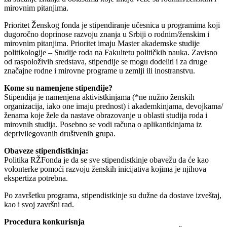
mirovnim pitanjima.
Prioritet Ženskog fonda je stipendiranje učesnica u programima koji
dugoročno doprinose razvoju znanja u Srbiji o rodnim/ženskim i
mirovnim pitanjima. Prioritet imaju Master akademske studije
politikologije – Studije roda na Fakultetu političkih nauka. Zavisno
od raspoloživih sredstava, stipendije se mogu dodeliti i za druge
značajne rodne i mirovne programe u zemlji ili inostranstvu.
Kome su namenjene stipendije?
Stipendija je namenjena aktivistkinjama (*ne nužno ženskih
organizacija, iako one imaju prednost) i akademkinjama, devojkama/
ženama koje žele da nastave obrazovanje u oblasti studija roda i
mirovnih studija. Posebno se vodi računa o aplikantkinjama iz
deprivilegovanih društvenih grupa.
Obaveze stipendistkinja:
Politika RŽFonda je da se sve stipendistkinje obavežu da će kao
volonterke pomoći razvoju ženskih inicijativa kojima je njihova
ekspertiza potrebna.
Po završetku programa, stipendistkinje su dužne da dostave izveštaj,
kao i svoj završni rad.
Procedura konkurisnja