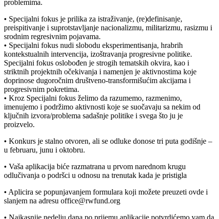
problemima.
• Specijalni fokus je prilika za istraživanje, (re)definisanje,
preispitivanje i suprotstavljanje nacionalizmu, militarizmu, rasizmu i
srodnim regresivnim pojavama.
• Specijalni fokus nudi slobodu eksperimentisanja, hrabrih
kontekstualnih intervencija, izoštravanja progresivne politike.
Specijalni fokus oslobođen je strogih tematskih okvira, kao i
striktnih projektnih očekivanja i namenjen je aktivnostima koje
doprinose dugoročnim društveno-transformišućim akcijama i
progresivnim pokretima.
• Kroz Specijalni fokus želimo da razumemo, razmenimo,
imenujemo i podržimo aktivnosti koje se suočavaju sa nekim od
ključnih izvora/problema sadašnje politike i svega što ju je
proizvelo.
• Konkurs je stalno otvoren, ali se odluke donose tri puta godišnje –
u februaru, junu i oktobru.
• Vaša aplikacija biće razmatrana u prvom narednom krugu
odlučivanja o podršci u odnosu na trenutak kada je pristigla
• Aplicira se popunjavanjem formulara koji možete preuzeti ovde i
slanjem na adresu office@rwfund.org
• Najkasnije nedelju dana po prijemu aplikacije potvrdićemo vam da