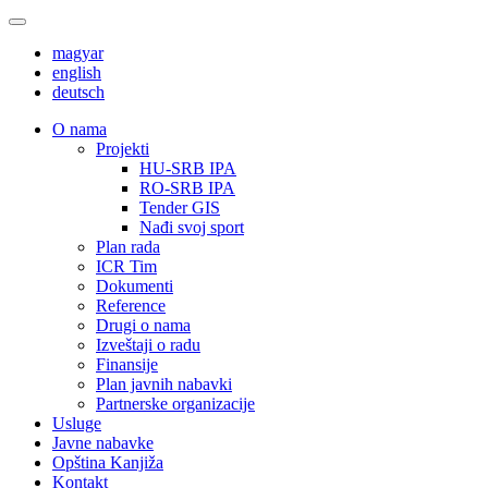
magyar
english
deutsch
О nama
Projekti
HU-SRB IPA
RO-SRB IPA
Tender GIS
Nađi svoj sport
Plan rada
ICR Tim
Dokumenti
Reference
Drugi o nama
Izveštaji o radu
Finansije
Plan javnih nabavki
Partnerske organizacije
Usluge
Javne nabavke
Opština Kanjiža
Kontakt