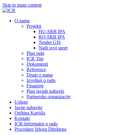
Skip to main content
О nama
Projekti
HU-SRB IPA
RO-SRB IPA
Tender GIS
Nađi svoj sport
Plan rada
ICR Tim
Dokumenti
Reference
Drugi o nama
Izveštaji o radu
Finansije
Plan javnih nabavki
Partnerske organizacije
Usluge
Javne nabavke
Opština Kanjiža
Kontakt
ICR-Informator o radu
Procedure Izbora Direktora