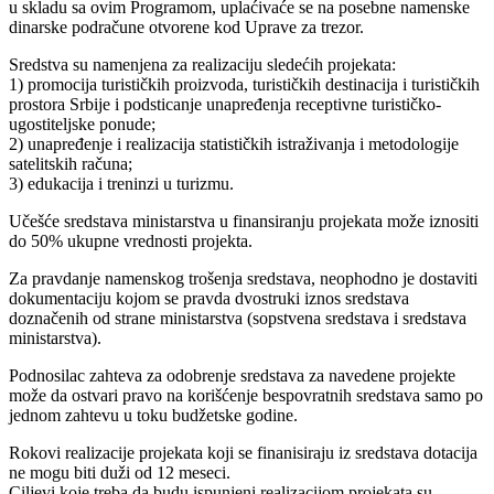
u skladu sa ovim Programom, uplaćivaće se na posebne namenske
dinarske podračune otvorene kod Uprave za trezor.
Sredstva su namenjena za realizaciju sledećih projekata:
1) promocija turističkih proizvoda, turističkih destinacija i turističkih
prostora Srbije i podsticanje unapređenja receptivne turističko-
ugostiteljske ponude;
2) unapređenje i realizacija statističkih istraživanja i metodologije
satelitskih računa;
3) edukacija i treninzi u turizmu.
Učešće sredstava ministarstva u finansiranju projekata može iznositi
do 50% ukupne vrednosti projekta.
Za pravdanje namenskog trošenja sredstava, neophodno je dostaviti
dokumentaciju kojom se pravda dvostruki iznos sredstava
doznačenih od strane ministarstva (sopstvena sredstava i sredstava
ministarstva).
Podnosilac zahteva za odobrenje sredstava za navedene projekte
može da ostvari pravo na korišćenje bespovratnih sredstava samo po
jednom zahtevu u toku budžetske godine.
Rokovi realizacije projekata koji se finanisiraju iz sredstava dotacija
ne mogu biti duži od 12 meseci.
Ciljevi koje treba da budu ispunjeni realizacijom projekata su