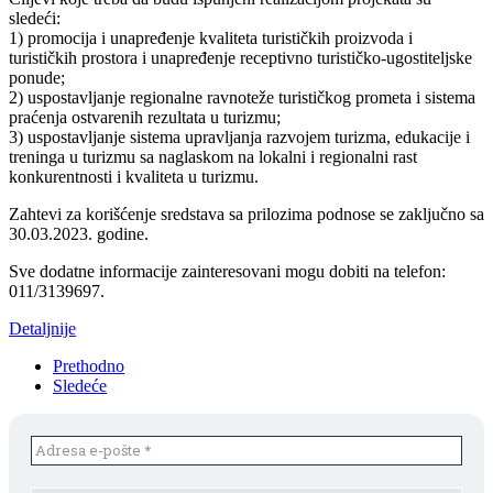
sledeći:
1) promocija i unapređenje kvaliteta turističkih proizvoda i
turističkih prostora i unapređenje receptivno turističko-ugostiteljske
ponude;
2) uspostavljanje regionalne ravnoteže turističkog prometa i sistema
praćenja ostvarenih rezultata u turizmu;
3) uspostavljanje sistema upravljanja razvojem turizma, edukacije i
treninga u turizmu sa naglaskom na lokalni i regionalni rast
konkurentnosti i kvaliteta u turizmu.
Zahtevi za korišćenje sredstava sa prilozima podnose se zaključno sa
30.03.2023. godine.
Sve dodatne informacije zainteresovani mogu dobiti na telefon:
011/3139697.
Detaljnije
Prethodno
Sledeće