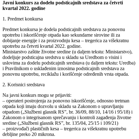
Javni konkurs za dodelu podsticajnih sredstava za četvrti
kvartal 2022. godine
1. Predmet konkursa
Predmet konkursa je dodela podsticajnih sredstava za ponovnu
upotrebu i iskorišćenje otpada kao sekundarne sirovine ili za
dobijanje energije i za proizvodnju kesa – tregerica za višekratnu
upotrebu za četvrti kvartal 2022. godine.
Ministarstvo zaštite životne sredine (u daljem tekstu: Ministarstvo),
dodeljuje podsticajna sredstva u skladu sa Uredbom o visini i
uslovima za dodelu podsticajnih sredstava (u daljem tekstu: Uredba)
i Pravilnikom o usklađenim iznosima podsticajnih sredstava za
ponovnu upotrebu, reciklažu i korišćenje određenih vrsta otpada.
2. Korisnici sredstava
Na javni konkurs mogu se prijaviti:
– operateri postrojenja za ponovno iskorišćenje, odnosno tretman
otpada koji imaju dozvolu u skladu sa Zakonom o upravljanju
otpadom („Službeni glasnik RS”, br. 36/09, 88/10, 14/16 i 95/18) i
Zakonom o integrisanom sprečavanju i kontroli zagađenja životne
sredine („Službeni glasnik RS”, br. 135/04, 25/15 i 109/21)
– proizvođači plastičnih kesa – tregerica za višekratnu upotrebu
debljine preko 20 mikrona.