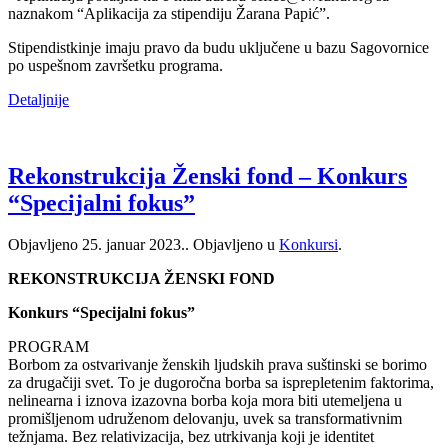
naznakom “Aplikacija za stipendiju Žarana Papić”.
Stipendistkinje imaju pravo da budu uključene u bazu Sagovornice
po uspešnom završetku programa.
Detaljnije
Rekonstrukcija Ženski fond – Konkurs
“Specijalni fokus”
Objavljeno
25. januar 2023.
. Objavljeno u
Konkursi
.
REKONSTRUKCIJA ŽENSKI FOND
Konkurs “Specijalni fokus”
PROGRAM
Borbom za ostvarivanje ženskih ljudskih prava suštinski se borimo
za drugačiji svet. To je dugoročna borba sa isprepletenim faktorima,
nelinearna i iznova izazovna borba koja mora biti utemeljena u
promišljenom udruženom delovanju, uvek sa transformativnim
težnjama. Bez relativizacija, bez utrkivanja koji je identitet