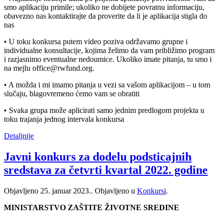
smo aplikaciju primile; ukoliko ne dobijete povratnu informaciju,
obavezno nas kontaktirajte da proverite da li je aplikacija stigla do
nas
• U toku konkursa putem video poziva održavamo grupne i
individualne konsultacije, kojima želimo da vam približimo program
i razjasnimo eventualne nedoumice. Ukoliko imate pitanja, tu smo i
na mejlu office@rwfund.org.
• A možda i mi imamo pitanja u vezi sa vašom aplikacijom – u tom
slučaju, blagovremeno ćemo vam se obratiti
• Svaka grupa može aplicirati samo jednim predlogom projekta u
toku trajanja jednog intervala konkursa
Detaljnije
Javni konkurs za dodelu podsticajnih
sredstava za četvrti kvartal 2022. godine
Objavljeno
25. januar 2023.
. Objavljeno u
Konkursi
.
MINISTARSTVO ZAŠTITE ŽIVOTNE SREDINE