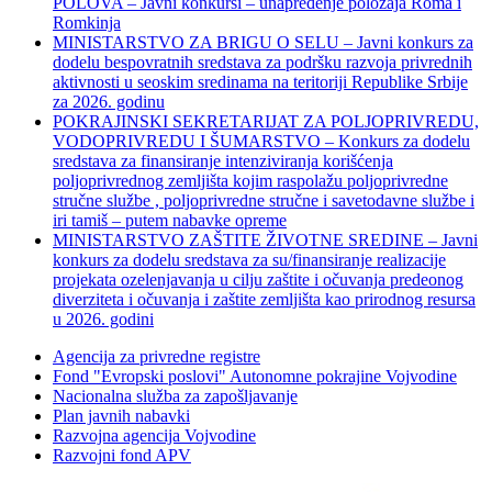
POLOVA – Javni konkursi – unapređenje položaja Roma i
Romkinja
MINISTARSTVO ZA BRIGU O SELU – Javni konkurs za
dodelu bespovratnih sredstava za podršku razvoja privrednih
aktivnosti u seoskim sredinama na teritoriji Republike Srbije
za 2026. godinu
POKRAJINSKI SEKRETARIJAT ZA POLJOPRIVREDU,
VODOPRIVREDU I ŠUMARSTVO – Konkurs za dodelu
sredstava za finansiranje intenziviranja korišćenja
poljoprivrednog zemljišta kojim raspolažu poljoprivredne
stručne službe , poljoprivredne stručne i savetodavne službe i
iri tamiš ‒ putem nabavke opreme
MINISTARSTVO ZAŠTITE ŽIVOTNE SREDINE – Javni
konkurs za dodelu sredstava za su/finansiranje realizacije
projekata ozelenjavanja u cilju zaštite i očuvanja predeonog
diverziteta i očuvanja i zaštite zemljišta kao prirodnog resursa
u 2026. godini
Agencija za privredne registre
Fond "Evropski poslovi" Autonomne pokrajine Vojvodine
Nacionalna služba za zapošljavanje
Plan javnih nabavki
Razvojna agencija Vojvodine
Razvojni fond APV