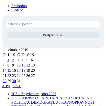
Prethodno
Sledeće
oktobar 2019.
P
U
S
Č
P
S
N
1
2
3
4
5
6
7
8
9
10
11
12
13
14
15
16
17
18
19
20
21
22
23
24
25
26
27
28
29
30
31
« sep
nov »
NIS – Zajednici zajedno 2026
POKRAJINSKI SEKRETARIJAT ZA SOCIJALNU
POLITIKU, DEMOGRAFIJU I RAVNOPRAVNOST