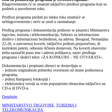
Blagovremenim će se smatrati isključivo predlozi programa koji su
podneti u navedenom roku.
Predlozi programa predati po isteku roka smatraće se
neblagovremenim i neće se uzeti u razmatranje.
Predlog programa i dokumentacija podnose se pisarnici Ministarstva
trgovine, turizma i telekomunikacija, Sektoru za informaciono
društvo i informacionu bezbednost, na adresu: Beograd, Nemanjina
22-26, u zatvorenoj koverti, isključivo poštom preporučeno, ili
kurirskim putem, odnosno ličnom dostavom. Na koverti obavezno
treba naznačiti puno ime i adresu pošiljaoca, naziv predloga
programa i sledeći tekst: «ZA KONKURS – NE OTVARATI«.
Dokumentacija i propisani obrasci se dostavljaju u:
– jednom originalnom primerku overenom od strane podnosioca
programa,
– jednoj štampanoj fotokopiji i
– elektronskoj verziji sa svim popunjenim obrascima isključivo na
CD-u ili DVD-u.
Detaljnije
MINISTARSTVO TRGOVINE
,
TURIZMA I
TELEKOMUNIKACIJA