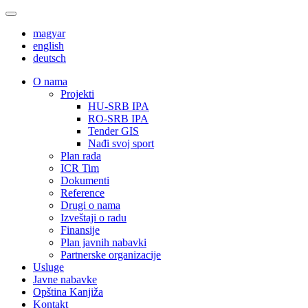
magyar
english
deutsch
О nama
Projekti
HU-SRB IPA
RO-SRB IPA
Tender GIS
Nađi svoj sport
Plan rada
ICR Tim
Dokumenti
Reference
Drugi o nama
Izveštaji o radu
Finansije
Plan javnih nabavki
Partnerske organizacije
Usluge
Javne nabavke
Opština Kanjiža
Kontakt