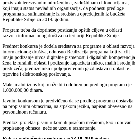
poziv zainteresovanim udruženjima, zadužbinama i fondacijama,
koji imaju status nevladinih organizacija, da podnesu predloge
programa za sufinansiranje iz sredstava opredeljenih iz budžeta
Republike Srbije za 2019. godinu.
Program treba da doprinese postizanju opštih ciljeva u oblasti
razvoja informacionog društva na teritoriji Republike Srbije.
Predmet konkursa je dodela sredstava za programe u oblasti razvoja
informacionog društva, odnosno Realizacija programa koji za cilj
imaju podizanje nivoa digitalne pismenosti i digitalnih kompetencija
žena iz ruralnih oblasti i podizanje kapaciteta mikro, malih i srednjih
preduzeća, preduzetnika i poljoprivrednih gazdinstava u oblasti e-
trgovine i elektronskog poslovanja.
Maksimalni iznos koji može biti odobren po predlogu programa je
1.000.000,00 dinara.
Javnim konkursom je predviđeno da se predlog programa dostavlja
na propisanim obrascima, na srpskom jeziku, napisan obavezno na
personalnom računaru.
Predlozi projekta pisani rukom ili pisaćom mašinom, kao i oni van
propisanog obrasca, neće se uzeti u razmatranje.
Rok za podnošenje programa je 23.10.2019.godine.