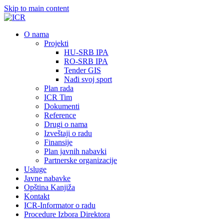
Skip to main content
О nama
Projekti
HU-SRB IPA
RO-SRB IPA
Tender GIS
Nađi svoj sport
Plan rada
ICR Tim
Dokumenti
Reference
Drugi o nama
Izveštaji o radu
Finansije
Plan javnih nabavki
Partnerske organizacije
Usluge
Javne nabavke
Opština Kanjiža
Kontakt
ICR-Informator o radu
Procedure Izbora Direktora