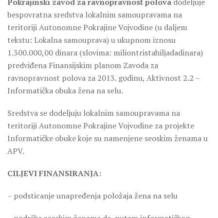
Pokrajinski zavod za ravnopravnost polova
dodeljuje
bespovratna sredstva lokalnim samoupravama na
teritoriji Autonomne Pokrajine Vojvodine (u daljem
tekstu: Lokalna samouprava) u ukupnom iznosu
1.300.000,00 dinara (slovima: miliontristahiljadadinara)
predviđena Finansijskim planom Zavoda za
ravnopravnost polova za 2013. godinu, Aktivnost 2.2 –
Informatička obuka žena na selu.
Sredstva se dodeljuju lokalnim samoupravama na
teritoriji Autonomne Pokrajine Vojvodine za projekte
Informatičke obuke koje su namenjene seoskim ženama u
APV.
CILJEVI FINANSIRANJA:
– podsticanje unapređenja položaja žena na selu