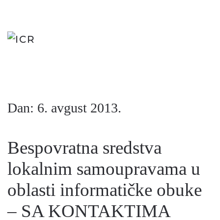
Skip
to
main
content
Dan:
6. avgust 2013.
Bespovratna sredstva
lokalnim samoupravama u
oblasti informatičke obuke
– SA KONTAKTIMA