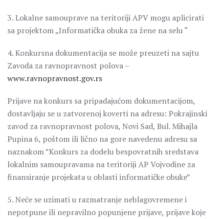
3. Lokalne samouprave na teritoriji APV mogu aplicirati
sa projektom „Informatička obuka za žene na selu “
4. Konkursna dokumentacija se može preuzeti na sajtu
Zavoda za ravnopravnost polova –
www.ravnopravnost.gov.rs
Prijave na konkurs sa pripadajućom dokumentacijom,
dostavljaju se u zatvorenoj koverti na adresu: Pokrajinski
zavod za ravnopravnost polova, Novi Sad, Bul. Mihajla
Pupina 6, poštom ili lično na gore navedenu adresu sa
naznakom ”Konkurs za dodelu bespovratnih sredstava
lokalnim samoupravama na teritoriji AP Vojvodine za
finansiranje projekata u oblasti informatičke obuke”
5. Neće se uzimati u razmatranje neblagovremene i
nepotpune ili nepravilno popunjene prijave, prijave koje