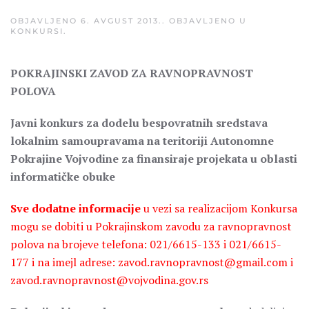
OBJAVLJENO
6. AVGUST 2013.
. OBJAVLJENO U
KONKURSI
.
POKRAJINSKI ZAVOD ZA RAVNOPRAVNOST
POLOVA
Javni konkurs za dodelu bespovratnih sredstava
lokalnim samoupravama na teritoriji Autonomne
Pokrajine Vojvodine za finansiraje projekata u oblasti
informatičke obuke
Sve dodatne informacije
u vezi sa realizacijom Konkursa
mogu se dobiti u Pokrajinskom zavodu za ravnopravnost
polova na brojeve telefona: 021/6615-133 i 021/6615-
177 i na imejl adrese: zavod.ravnopravnost@gmail.com i
zavod.ravnopravnost@vojvodina.gov.rs