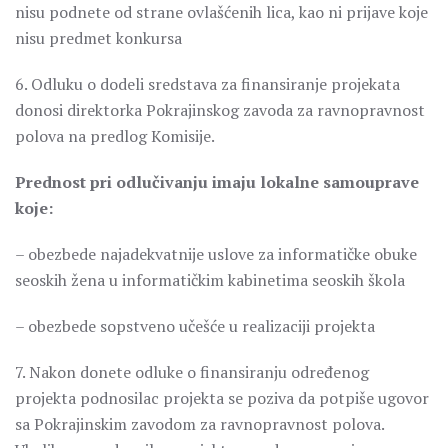
nisu podnete od strane ovlašćenih lica, kao ni prijave koje
nisu predmet konkursa
6. Odluku o dodeli sredstava za finansiranje projekata
donosi direktorka Pokrajinskog zavoda za ravnopravnost
polova na predlog Komisije.
Prednost pri odlučivanju imaju lokalne samouprave
koje:
– obezbede najadekvatnije uslove za informatičke obuke
seoskih žena u informatičkim kabinetima seoskih škola
– obezbede sopstveno učešće u realizaciji projekta
7. Nakon donete odluke o finansiranju određenog
projekta podnosilac projekta se poziva da potpiše ugovor
sa Pokrajinskim zavodom za ravnopravnost polova.