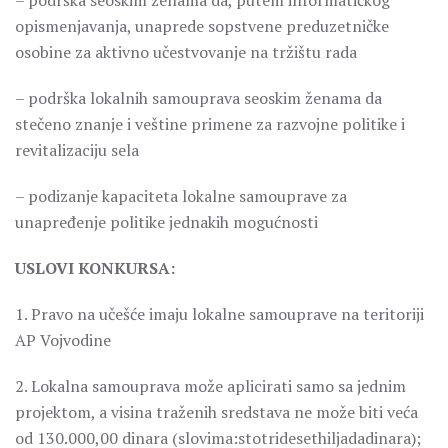
– podrška seoskim ženama da, putem informatičkog
opismenjavanja, unaprede sopstvene preduzetničke
osobine za aktivno učestvovanje na tržištu rada
– podrška lokalnih samouprava seoskim ženama da
stečeno znanje i veštine primene za razvojne politike i
revitalizaciju sela
– podizanje kapaciteta lokalne samouprave za
unapređenje politike jednakih mogućnosti
USLOVI KONKURSA:
1. Pravo na učešće imaju lokalne samouprave na teritoriji
AP Vojvodine
2. Lokalna samouprava može aplicirati samo sa jednim
projektom, a visina traženih sredstava ne može biti veća
od 130.000,00 dinara (slovima:stotridesethiljadadinara);