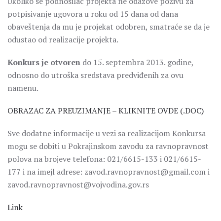
Ukoliko se podnosilac projekta ne odazove pozivu za
potpisivanje ugovora u roku od 15 dana od dana
obaveštenja da mu je projekat odobren, smatraće se da je
odustao od realizacije projekta.
Konkurs je otvoren
do 15. septembra 2013. godine,
odnosno do utroška sredstava predviđenih za ovu
namenu.
OBRAZAC ZA PREUZIMANJE – KLIKNITE OVDE (.DOC)
Sve dodatne informacije u vezi sa realizacijom Konkursa
mogu se dobiti u Pokrajinskom zavodu za ravnopravnost
polova na brojeve telefona: 021/6615-133 i 021/6615-
177 i na imejl adrese: zavod.ravnopravnost@gmail.com i
zavod.ravnopravnost@vojvodina.gov.rs
Link