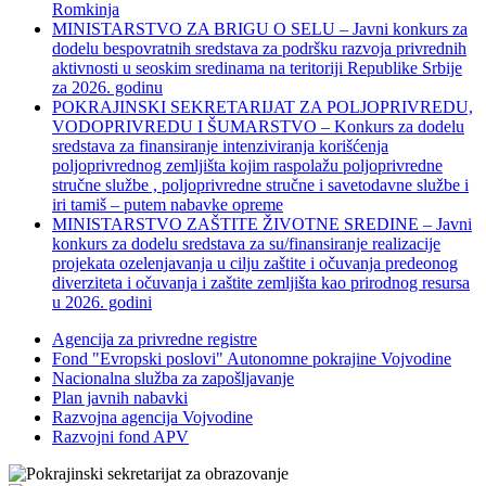
Romkinja
MINISTARSTVO ZA BRIGU O SELU – Javni konkurs za
dodelu bespovratnih sredstava za podršku razvoja privrednih
aktivnosti u seoskim sredinama na teritoriji Republike Srbije
za 2026. godinu
POKRAJINSKI SEKRETARIJAT ZA POLJOPRIVREDU,
VODOPRIVREDU I ŠUMARSTVO – Konkurs za dodelu
sredstava za finansiranje intenziviranja korišćenja
poljoprivrednog zemljišta kojim raspolažu poljoprivredne
stručne službe , poljoprivredne stručne i savetodavne službe i
iri tamiš ‒ putem nabavke opreme
MINISTARSTVO ZAŠTITE ŽIVOTNE SREDINE – Javni
konkurs za dodelu sredstava za su/finansiranje realizacije
projekata ozelenjavanja u cilju zaštite i očuvanja predeonog
diverziteta i očuvanja i zaštite zemljišta kao prirodnog resursa
u 2026. godini
Agencija za privredne registre
Fond "Evropski poslovi" Autonomne pokrajine Vojvodine
Nacionalna služba za zapošljavanje
Plan javnih nabavki
Razvojna agencija Vojvodine
Razvojni fond APV