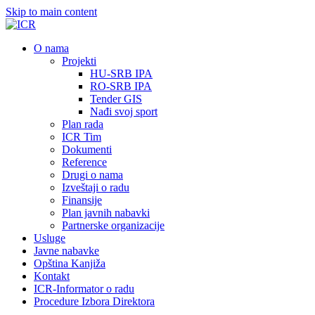
Skip to main content
О nama
Projekti
HU-SRB IPA
RO-SRB IPA
Tender GIS
Nađi svoj sport
Plan rada
ICR Tim
Dokumenti
Reference
Drugi o nama
Izveštaji o radu
Finansije
Plan javnih nabavki
Partnerske organizacije
Usluge
Javne nabavke
Opština Kanjiža
Kontakt
ICR-Informator o radu
Procedure Izbora Direktora