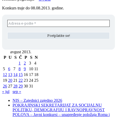
Konkurs traje do 08.08.2013. godine.
avgust 2013.
P
U
S
Č
P
S
N
1
2
3
4
5
6
7
8
9
10
11
12
13
14
15
16
17
18
19
20
21
22
23
24
25
26
27
28
29
30
31
« jul
sep »
NIS – Zajednici zajedno 2026
POKRAJINSKI SEKRETARIJAT ZA SOCIJALNU
POLITIKU, DEMOGRAFIJU I RAVNOPRAVNOST
POLOVA – Javni konkursi – unapređenje položaja Roma i