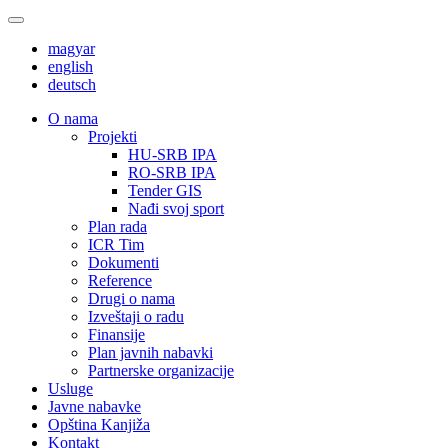
magyar
english
deutsch
О nama
Projekti
HU-SRB IPA
RO-SRB IPA
Tender GIS
Nađi svoj sport
Plan rada
ICR Tim
Dokumenti
Reference
Drugi o nama
Izveštaji o radu
Finansije
Plan javnih nabavki
Partnerske organizacije
Usluge
Javne nabavke
Opština Kanjiža
Kontakt