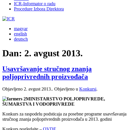
ICR-Informator o radu
Procedure Izbora Direktora
magyar
english
deutsch
Dan:
2. avgust 2013.
Usavršavanje stručnog znanja
poljoprivrednih proizvođača
Objavljeno
2. avgust 2013.
. Objavljeno u
Konkursi
.
MINISTARSTVO POLJOPRIVREDE,
ŠUMARSTVA I VODOPRIVREDE
Konkurs za raspodelu podsticaja za posebne programe usavršavanja
stručnog znanja poljoprivrednih proizvođača u 2013. godini
Konkurs pogledajte –
OVDE