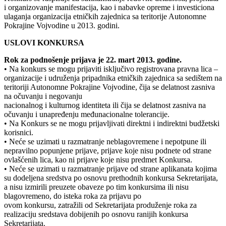
i organizovanje manifestacija, kao i nabavke opreme i investiciona
ulaganja organizacija etničkih zajednica sa teritorije Autonomne
Pokrajine Vojvodine u 2013. godini.
USLOVI KONKURSA
Rok za podnošenje prijava je 22. mart 2013. godine.
• Na konkurs se mogu prijaviti isključivo registrovana pravna lica –
organizacije i udruženja pripadnika etničkih zajednica sa sedištem na
teritoriji Autonomne Pokrajine Vojvodine, čija se delatnost zasniva
na očuvanju i negovanju
nacionalnog i kulturnog identiteta ili čija se delatnost zasniva na
očuvanju i unapređenju međunacionalne tolerancije.
• Na Konkurs se ne mogu prijavljivati direktni i indirektni budžetski
korisnici.
• Neće se uzimati u razmatranje neblagovremene i nepotpune ili
nepravilno popunjene prijave, prijave koje nisu podnete od strane
ovlašćenih lica, kao ni prijave koje nisu predmet Konkursa.
• Neće se uzimati u razmatranje prijave od strane aplikanata kojima
su dodeljena sredstva po osnovu prethodnih konkursa Sekretarijata,
a nisu izmirili preuzete obaveze po tim konkursima ili nisu
blagovremeno, do isteka roka za prijavu po
ovom konkursu, zatražili od Sekretarijata produženje roka za
realizaciju sredstava dobijenih po osnovu ranijih konkursa
Sekretarijata.