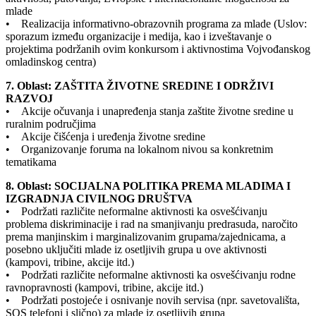
mlade
• Realizacija informativno-obrazovnih programa za mlade (Uslov:
sporazum između organizacije i medija, kao i izveštavanje o
projektima podržanih ovim konkursom i aktivnostima Vojvođanskog
omladinskog centra)
7. Oblast: ZAŠTITA ŽIVOTNE SREDINE I ODRŽIVI
RAZVOJ
• Akcije očuvanja i unapređenja stanja zaštite životne sredine u
ruralnim područjima
• Akcije čišćenja i uređenja životne sredine
• Organizovanje foruma na lokalnom nivou sa konkretnim
tematikama
8. Oblast: SOCIJALNA POLITIKA PREMA MLADIMA I
IZGRADNJA CIVILNOG DRUŠTVA
• Podržati različite neformalne aktivnosti ka osvešćivanju
problema diskriminacije i rad na smanjivanju predrasuda, naročito
prema manjinskim i marginalizovanim grupama/zajednicama, a
posebno uključiti mlade iz osetljivih grupa u ove aktivnosti
(kampovi, tribine, akcije itd.)
• Podržati različite neformalne aktivnosti ka osvešćivanju rodne
ravnopravnosti (kampovi, tribine, akcije itd.)
• Podržati postojeće i osnivanje novih servisa (npr. savetovališta,
SOS telefoni i slično) za mlade iz osetljivih grupa