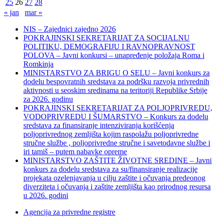
25
26
27
28
« jan
mar »
NIS – Zajednici zajedno 2026
POKRAJINSKI SEKRETARIJAT ZA SOCIJALNU
POLITIKU, DEMOGRAFIJU I RAVNOPRAVNOST
POLOVA – Javni konkursi – unapređenje položaja Roma i
Romkinja
MINISTARSTVO ZA BRIGU O SELU – Javni konkurs za
dodelu bespovratnih sredstava za podršku razvoja privrednih
aktivnosti u seoskim sredinama na teritoriji Republike Srbije
za 2026. godinu
POKRAJINSKI SEKRETARIJAT ZA POLJOPRIVREDU,
VODOPRIVREDU I ŠUMARSTVO – Konkurs za dodelu
sredstava za finansiranje intenziviranja korišćenja
poljoprivrednog zemljišta kojim raspolažu poljoprivredne
stručne službe , poljoprivredne stručne i savetodavne službe i
iri tamiš ‒ putem nabavke opreme
MINISTARSTVO ZAŠTITE ŽIVOTNE SREDINE – Javni
konkurs za dodelu sredstava za su/finansiranje realizacije
projekata ozelenjavanja u cilju zaštite i očuvanja predeonog
diverziteta i očuvanja i zaštite zemljišta kao prirodnog resursa
u 2026. godini
Agencija za privredne registre