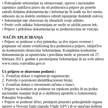
• Pokrajinski sekretarijat za obrazovanje, upravu i nacionalne
zajednice zadržava pravo da od podnosioca prijave po potrebi
zatraži dodatnu dokumentaciju i informacije ili izađe na lice mesta,
odnosno da za dodelu sredstava odredi ispunjenje dodatnih uslova;
• Sekretarijat nije obavezan da obrazloži svoje odluke;
• Protiv ovih odluka Sekretarijata ne može se uložiti pravni lek;
• Prijave i priložena dokumentacija se podnosiocima ne vraćaju.
NAČIN APLICIRANjA
• Prijave se podnose u dva primerka, sa dve izjave overene i
potpisane od strane ovlašćenog lica podnosioca prijave, isključivo
na konkursnim obrascima Sekretarijata. Kompletna konkursna
dokumentacija sa uputstvima i pravilima može se preuzeti od 27.
februara 2013. godine u prostorijama Sekretarijata ili na web adresi
www.ounz.vojvodina.gov.rs
Uz prijavu se obavezno podnosi :
1. Zvaničan dokaz o registraciji organizacije;
2. Potvrda o poreskom identifikacionom broju;
3. Zvaničan dokaz o otvorenom računu u banci.
• Prijave na konkurs se podnose na srpskom jeziku ili na jeziku
nacionalne manjine koji je u službenoj upotrebi u Autonomnoj
Pokrajini Vojvodini;
• Prijave se podnose lično, predajom pisarnici pokrajinskih organa
uprave u Novom Sadu (zgrada Vlade APV) ili se upućuju poštom