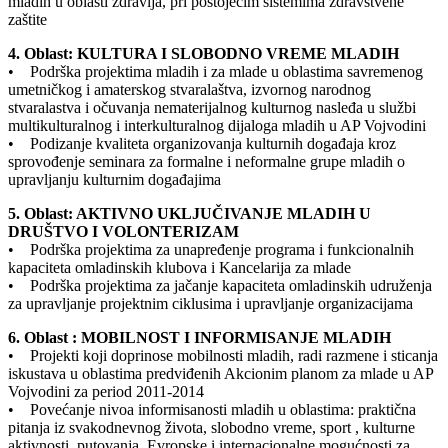
mladih u oblasti zdravlja, pri postojećim sistemima zdravstvene
zaštite
4. Oblast: KULTURA I SLOBODNO VREME MLADIH
• Podrška projektima mladih i za mlade u oblastima savremenog
umetničkog i amaterskog stvaralaštva, izvornog narodnog
stvaralastva i očuvanja nematerijalnog kulturnog nasleđa u službi
multikulturalnog i interkulturalnog dijaloga mladih u AP Vojvodini
• Podizanje kvaliteta organizovanja kulturnih događaja kroz
sprovođenje seminara za formalne i neformalne grupe mladih o
upravljanju kulturnim događajima
5. Oblast: AKTIVNO UKLJUČIVANJE MLADIH U
DRUŠTVO I VOLONTERIZAM
• Podrška projektima za unapređenje programa i funkcionalnih
kapaciteta omladinskih klubova i Kancelarija za mlade
• Podrška projektima za jačanje kapaciteta omladinskih udruženja
za upravljanje projektnim ciklusima i upravljanje organizacijama
6. Oblast : MOBILNOST I INFORMISANJE MLADIH
• Projekti koji doprinose mobilnosti mladih, radi razmene i sticanja
iskustava u oblastima predviđenih Akcionim planom za mlade u AP
Vojvodini za period 2011-2014
• Povećanje nivoa informisanosti mladih u oblastima: praktična
pitanja iz svakodnevnog života, slobodno vreme, sport , kulturne
aktivnosti, putovanja, Evropske i internacionalne mogućnosti za