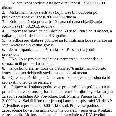
1. Ukupan iznos sredstava na konkursu iznosi 13.700.000,00
dinara
2. Maksimalni iznos sredstava koji može biti odobren po
projektnom zadatku iznosi 300.000,00 dinara
3. Rok podnošenja prijave je 15 dana od dana objavljivanja
Konkursa (14.03.2013. godine).
4. Projekat ne može trajati kraće od 60 dana i duže od 8 meseci, a
najkasnije do 1. decembra 2013. godine.
5. Predlozi projekata se podnose na formularima koji se nalaze na
sajtu www.sio.vojvodina.gov.rs
6. Jedna organizacija može da konkuriše samo sa jednim
projektom
7. Ukoliko se projekat realizuje u partnerstvu, neophodan je
sporazum ili protokol o saradnji
8. Iznos honorara ne može da prelazi 20% maksimalnog bruto
iznosa ukupno dobijenih sredstava ovim konkursom
9. Opremanje će biti podržano samo ukoliko je neophodno da bi
projekat mogao da se realizuje
10. Prijave na konkurs podnose se preporučenom pošiljkom u tri
primerka i u elektronskoj formi, na adresu Pokrajinskog sekretarijata
za sport i omladinu AP Vojvodine, Bul. Mihajla Pupina br. 16,
21000 Novi Sad ili lično u prijemnoj kancelariji-pisarnici Vlade AP
Vojvodine, u periodu od 9,00–14,00 sati. Prijave se podnose u
zapečaćenoj koverti sa naznakom “ne otvarati – prijava za Konkurs
za realizaciju Akcionog plana politike za mlade u AP Vojvodini