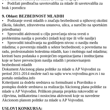
• Podržati predbračna savetovališta za mlade ili savetovališta za
brak i porodicu
9. Oblast: BEZBEDNOST MLADIH
• Podizanje svesti mladih o značaju bezbednosti u njihovoj okolini
(škola, fakultet, zdravstvena ustanova, ulica, a naročito na sportskim
priredbama)
• Sprovoditi aktivnosti u cilju povećanja nivoa svesti o
problemima nasilja u porodici (mladi koji trpe ili vrše nasilje)
• Sprovoditi istraživanja na godišnjem nivou: o nasilju među
mladima; o poverenju mladih u sektor bezbednosti; o povredama na
radu, profesionalnim bolestima mladih, kao i mobingu nad mladima;
kreirati bazu podataka o postojećim organizacijama i institucijama
koje se bave prevencijom nasilja mladih i promovisanjem
bezbednosti mladih
Dokument Akcionog plana politike za mlade u AP Vojvodini za
period 2011-2014 možete naći na sajtu www.vojvodina.gov.rs i na
portalu omladina.info
Kriterijumi za dodelu sredstava su formulisani u Pravilniku o
postupku dodele sredstava za realizaciju Akcionog plana politike za
mlade u AP Vojvodini. Prilikom pisanja projekta rukovoditi se
ciljevima, indikatorima i nosiocima aktivnosti koje su navedene
Akcionom planom politike za mlade u AP Vojvodini.
USLOVI KONKURSA: