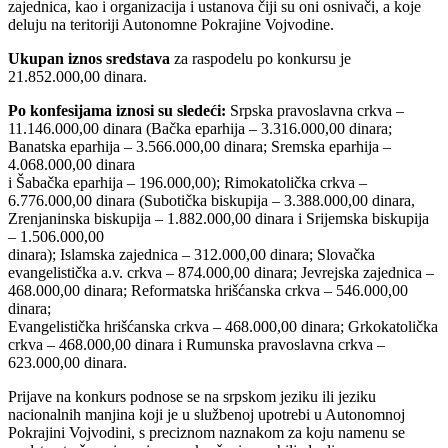
zajednica, kao i organizacija i ustanova čiji su oni osnivači, a koje
deluju na teritoriji Autonomne Pokrajine Vojvodine.
Ukupan iznos sredstava
za raspodelu po konkursu je
21.852.000,00 dinara.
Po konfesijama iznosi su sledeći:
Srpska pravoslavna crkva –
11.146.000,00 dinara (Bačka eparhija – 3.316.000,00 dinara;
Banatska eparhija – 3.566.000,00 dinara; Sremska eparhija –
4.068.000,00 dinara
i Šabačka eparhija – 196.000,00); Rimokatolička crkva –
6.776.000,00 dinara (Subotička biskupija – 3.388.000,00 dinara,
Zrenjaninska biskupija – 1.882.000,00 dinara i Srijemska biskupija
– 1.506.000,00
dinara); Islamska zajednica – 312.000,00 dinara; Slovačka
evangelistička a.v. crkva – 874.000,00 dinara; Jevrejska zajednica –
468.000,00 dinara; Reformatska hrišćanska crkva – 546.000,00
dinara;
Evangelistička hrišćanska crkva – 468.000,00 dinara; Grkokatolička
crkva – 468.000,00 dinara i Rumunska pravoslavna crkva –
623.000,00 dinara.
Prijave na konkurs podnose se na srpskom jeziku ili jeziku
nacionalnih manjina koji je u službenoj upotrebi u Autonomnoj
Pokrajini Vojvodini, s preciznom naznakom za koju namenu se