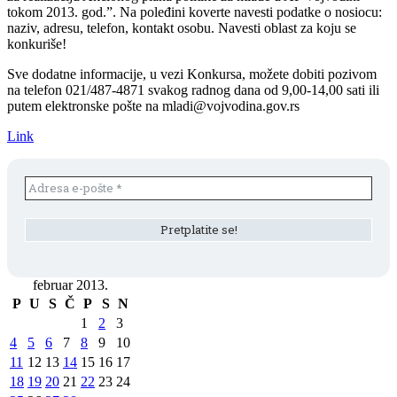
tokom 2013. god.”. Na poleđini koverte navesti podatke o nosiocu:
naziv, adresu, telefon, kontakt osobu. Navesti oblast za koju se
konkuriše!
Sve dodatne informacije, u vezi Konkursa, možete dobiti pozivom
na telefon 021/487-4871 svakog radnog dana od 9,00-14,00 sati ili
putem elektronske pošte na mladi@vojvodina.gov.rs
Link
februar 2013.
P
U
S
Č
P
S
N
1
2
3
4
5
6
7
8
9
10
11
12
13
14
15
16
17
18
19
20
21
22
23
24