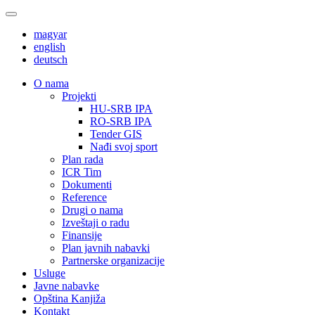
magyar
english
deutsch
О nama
Projekti
HU-SRB IPA
RO-SRB IPA
Tender GIS
Nađi svoj sport
Plan rada
ICR Tim
Dokumenti
Reference
Drugi o nama
Izveštaji o radu
Finansije
Plan javnih nabavki
Partnerske organizacije
Usluge
Javne nabavke
Opština Kanjiža
Kontakt