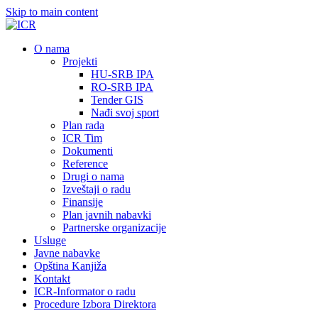
Skip to main content
О nama
Projekti
HU-SRB IPA
RO-SRB IPA
Tender GIS
Nađi svoj sport
Plan rada
ICR Tim
Dokumenti
Reference
Drugi o nama
Izveštaji o radu
Finansije
Plan javnih nabavki
Partnerske organizacije
Usluge
Javne nabavke
Opština Kanjiža
Kontakt
ICR-Informator o radu
Procedure Izbora Direktora