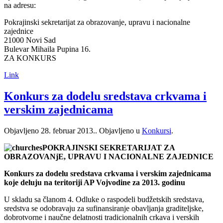
na adresu:
Pokrajinski sekretarijat za obrazovanje, upravu i nacionalne
zajednice
21000 Novi Sad
Bulevar Mihaila Pupina 16.
ZA KONKURS
Link
Konkurs za dodelu sredstava crkvama i
verskim zajednicama
Objavljeno
28. februar 2013.
. Objavljeno u
Konkursi
.
POKRAJINSKI SEKRETARIJAT ZA
OBRAZOVANjE, UPRAVU I NACIONALNE ZAJEDNICE
Konkurs za dodelu sredstava crkvama i verskim zajednicama
koje deluju na
teritoriji AP Vojvodine za 2013. godinu
U skladu sa članom 4. Odluke o raspodeli budžetskih sredstava,
sredstva se odobravaju za sufinansiranje obavljanja graditeljske,
dobrotvorne i naučne delatnosti tradicionalnih crkava i verskih