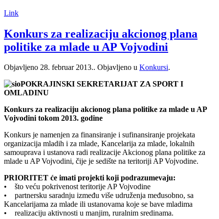
Link
Konkurs za realizaciju akcionog plana
politike za mlade u AP Vojvodini
Objavljeno
28. februar 2013.
. Objavljeno u
Konkursi
.
POKRAJINSKI SEKRETARIJAT ZA SPORT I
OMLADINU
Konkurs za realizaciju akcionog plana politike za mlade u AP
Vojvodini tokom 2013. godine
Konkurs je namenjen za finansiranje i sufinansiranje projekata
organizacija mladih i za mlade, Kancelarija za mlade, lokalnih
samouprava i ustanova radi realizacije Akcionog plana politike za
mlade u AP Vojvodini, čije je sedište na teritoriji AP Vojvodine.
PRIORITET će imati projekti koji podrazumevaju:
• što veću pokrivenost teritorije AP Vojvodine
• partnersku saradnju između više udruženja međusobno, sa
Kancelarijama za mlade ili ustanovama koje se bave mladima
• realizaciju aktivnosti u manjim, ruralnim sredinama.