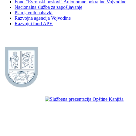
Fond "Evropski poslovi" Autonomne pokrajine Vojvodine
Nacionalna služba za zapošljavanje
Plan javnih nabavki
Razvojna agencija Vojvodine
Razvojni fond APV