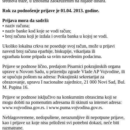
sredstva traže, u iznosima zaokruženim na hiljade dinara.
Rok za podnošenje prijave je 01.04. 2013. godine.
Prijava mora da sadrži:
• naziv računa;
• naziv banke kod koje se vodi račun;
• broj računa koji je izdala i overila banka u kojoj se vodi.
Ukoliko lokalna crkva ne poseduje svoj račun, može u prijavi
navesti broj računa eparhije, biskupije, vikarijata ili
egzarhata kome pripada sa svim navedenim podacima.
Prijave se podnose lično, predajom Pisarnici pokrajinskih organa
uprave u Novom Sadu, u prizemlju zgrade Vlade AP Vojvodine, ili
se upućuju poštom na adresu: Pokrajinski sekretarijat za
obrazovanje, upravu I nacionalne zajednice, 21 000 Novi Sad, Bul.
M. Pupina 16.
Prijave se podnose isključivo na konkursnim obrascima koji se
mogu dobiti na pomenutim adresama ili skinuti sa internet adresa:
www.vojvodina.gov.rs. i www.puma.vojvodina.gov.rs.
Neblagovremene, nedopuštene, nerazumljive ili nepotpune prijave,
kao i prijave uz koje nisu priloženi svi potrebni dokazi, neće biti
razmatrane.