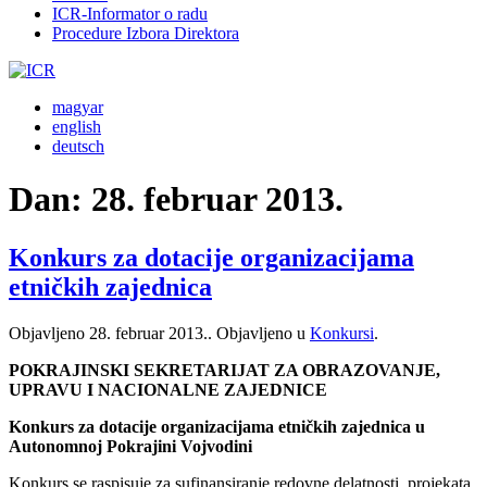
ICR-Informator o radu
Procedure Izbora Direktora
magyar
english
deutsch
Dan:
28. februar 2013.
Konkurs za dotacije organizacijama
etničkih zajednica
Objavljeno
28. februar 2013.
. Objavljeno u
Konkursi
.
POKRAJINSKI SEKRETARIJAT ZA OBRAZOVANJE,
UPRAVU I NACIONALNE ZAJEDNICE
Konkurs za dotacije organizacijama etničkih zajednica u
Autonomnoj Pokrajini Vojvodini
Konkurs se raspisuje za sufinansiranje redovne delatnosti, projekata