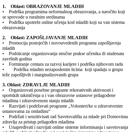
1. Oblast: OBRAZOVANJE MLADIH
• Podrška programima neformalnog obrazovanja, a naročito koji
se sprovode u ruralnim sredinama
• Podrška upotrebi online učenja kod mladih koji su van sistema
obrazovanja
2. Oblast: ZAPOŠLJAVANJE MLADIH
• Promocija postojećih i novouvedenih programa zapošljavnja
mladih
• Podsticanje organizovanja stručne prakse učenika ili studenata
završnih godina
• Formiranje centara za razvoj karijere i podrška njihovom radu
• Podrška mladim nezaposlenim licima koji spadaju u grupu
teže zapošljivih i marginalizovanih grupa
3. Oblast: ZDRAVLJE MLADIH
• Organizovati posebne programe rekreativnih aktivnosti i
sportskih takmičenja u i van obrazovne ustanove prilagođene
mladima i zdravstvenom stanju mladih
• Razvijati i podržavati programe „Volonteri/ke u zdravstvenim
ustanovama za omladinu“
• Podržati i senzitivisati rad Savetovališta za mlade pri Domovima
zdravlja za pristup prilagođen mladima
• Unapređivati i razvijati online sisteme informisanja i savetovanja