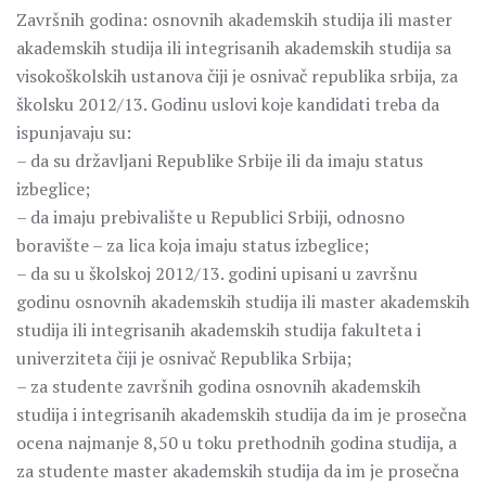
Završnih godina: osnovnih akademskih studija ili master
akademskih studija ili integrisanih akademskih studija sa
visokoškolskih ustanova čiji je osnivač republika srbija, za
školsku 2012/13. Godinu uslovi koje kandidati treba da
ispunjavaju su:
– da su državljani Republike Srbije ili da imaju status
izbeglice;
– da imaju prebivalište u Republici Srbiji, odnosno
boravište – za lica koja imaju status izbeglice;
– da su u školskoj 2012/13. godini upisani u završnu
godinu osnovnih akademskih studija ili master akademskih
studija ili integrisanih akademskih studija fakulteta i
univerziteta čiji je osnivač Republika Srbija;
– za studente završnih godina osnovnih akademskih
studija i integrisanih akademskih studija da im je prosečna
ocena najmanje 8,50 u toku prethodnih godina studija, a
za studente master akademskih studija da im je prosečna