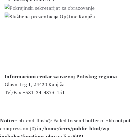
Informacioni centar za razvoj Potiskog regiona
Glavni trg 1, 24420 Kanjiža
Tel/Fax:+381-24-4873-151
Notice
: ob_end_flush(): Failed to send buffer of zlib output
compression (0) in
/home/icrrs/public_html/wp-
includes/functions.php
on line
5481