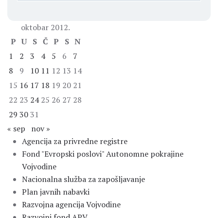
oktobar 2012.
P
U
S
Č
P
S
N
1
2
3
4
5
6
7
8
9
10
11
12
13
14
15
16
17
18
19
20
21
22
23
24
25
26
27
28
29
30
31
« sep
nov »
Agencija za privredne registre
Fond "Evropski poslovi" Autonomne pokrajine
Vojvodine
Nacionalna služba za zapošljavanje
Plan javnih nabavki
Razvojna agencija Vojvodine
Razvojni fond APV