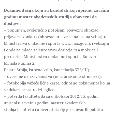
Dokumentacija koju su kandidati koji upisuju završnu
godinu master akademskih studija obavezni da
dostave:
– popunjen, svojeručno potpisan, obavezni obrazac
prijave za konkurs (obrazac prijave se nalazi na vebsajtu
Ministarstva omladine i sporta www.mos.gov.rs i vebsajtu
Fonda za mlade talente www.dositeja.rs a može se i
preuzeti u Ministarstvu omladine i sporta, Bulevar
Mihaila Pupina 2,
Palata Srbija, istočno krilo, kancelarija 338/III);
– uverenje o državljanstvu (ne starije od šest meseci);
– fotokopija važeće lične karte, odnosno dokumenta kojim
se dokazuje status izbeglice;
– potvrda fakulteta da su u školskoj 2012/13. godini
upisani u završnu godinu master akademskih
studija fakulteta i univerziteta čiji je osnivač Republika