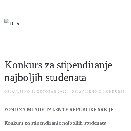
Skip
to
main
content
Konkurs za stipendiranje
najboljih studenata
OBJAVLJENO
3. OKTOBAR 2012.
. OBJAVLJENO U
KONKURSI
.
FOND ZA MLADE TALENTE REPUBLIKE SRBIJE
Konkurs za stipendiranje najboljih studenata