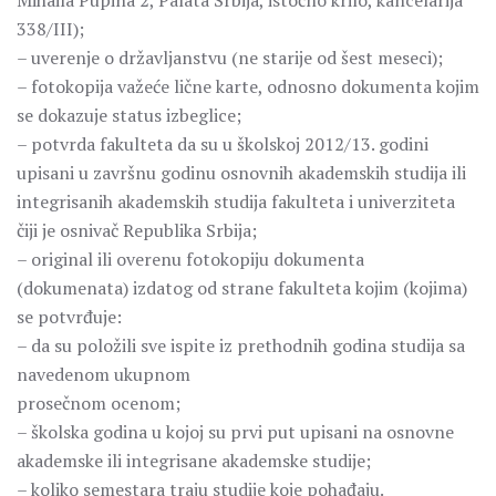
Mihaila Pupina 2, Palata Srbija, istočno krilo, kancelarija
338/III);
– uverenje o državljanstvu (ne starije od šest meseci);
– fotokopija važeće lične karte, odnosno dokumenta kojim
se dokazuje status izbeglice;
– potvrda fakulteta da su u školskoj 2012/13. godini
upisani u završnu godinu osnovnih akademskih studija ili
integrisanih akademskih studija fakulteta i univerziteta
čiji je osnivač Republika Srbija;
– original ili overenu fotokopiju dokumenta
(dokumenata) izdatog od strane fakulteta kojim (kojima)
se potvrđuje:
– da su položili sve ispite iz prethodnih godina studija sa
navedenom ukupnom
prosečnom ocenom;
– školska godina u kojoj su prvi put upisani na osnovne
akademske ili integrisane akademske studije;
– koliko semestara traju studije koje pohađaju.