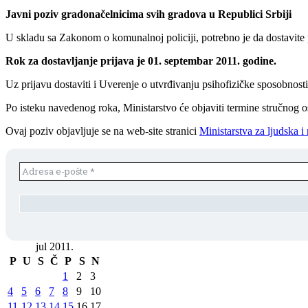
Javni poziv gradonačelnicima svih gradova u Republici Srbiji
U skladu sa Zakonom o komunalnoj policiji, potrebno je da dostavite 
Rok za dostavljanje prijava je 01. septembar 2011. godine.
Uz prijavu dostaviti i Uverenje o utvrđivanju psihofizičke sposobnost
Po isteku navedenog roka, Ministarstvo će objaviti termine stručnog os
Ovaj poziv objavljuje se na web-site stranici
Ministarstva za ljudska 
jul 2011.
P
U
S
Č
P
S
N
1
2
3
4
5
6
7
8
9
10
11
12
13
14
15
16
17