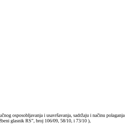
učnog osposobljavanja i usavršavanja, sadržaju i načinu polaganja
žbeni glasnik RS”, broj 106/09, 58/10, i 73/10 ),