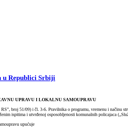
 u Republici Srbiji
RŽAVNU UPRAVU I LOKALNU SAMOUPRAVU
RS”, broj 51/09) i čl. 3-6. Pravilnika o programu, vremenu i načinu str
loženim ispitima i utvrđenoj osposobljenosti komunalnih policajaca („Slu
 samoupravu upućuje