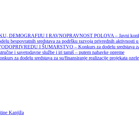
DEMOGRAFIJU I RAVNOPRAVNOST POLOVA – Javni konkursi – 
povratnih sredstava za podršku razvoja privrednih aktivnosti u seo
EDU I ŠUMARSTVO – Konkurs za dodelu sredstava za finansiran
 stručne i savetodavne službe i iri tamiš ‒ putem nabavke opreme
elu sredstava za su/finansiranje realizacije projekata ozelenjavan