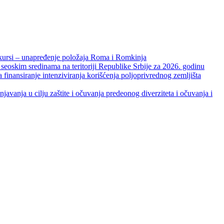
unapređenje položaja Roma i Romkinja
skim sredinama na teritoriji Republike Srbije za 2026. godinu
je intenziviranja korišćenja poljoprivrednog zemljišta
ja u cilju zaštite i očuvanja predeonog diverziteta i očuvanja i