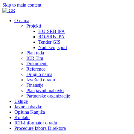
Skip to main content
О nama
Projekti
HU-SRB IPA
RO-SRB IPA
Tender GIS
Nađi svoj sport
Plan rada
ICR Tim
Dokumenti
Reference
Drugi o nama
Izveštaji o radu
Finansije
Plan javnih nabavki
Partnerske organizacije
Usluge
Javne nabavke
Opština Kanjiža
Kontakt
ICR-Informator o radu
Procedure Izbora Direktora