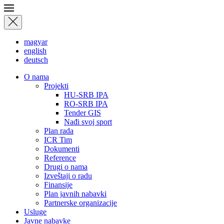
magyar
english
deutsch
О nama
Projekti
HU-SRB IPA
RO-SRB IPA
Tender GIS
Nađi svoj sport
Plan rada
ICR Tim
Dokumenti
Reference
Drugi o nama
Izveštaji o radu
Finansije
Plan javnih nabavki
Partnerske organizacije
Usluge
Javne nabavke