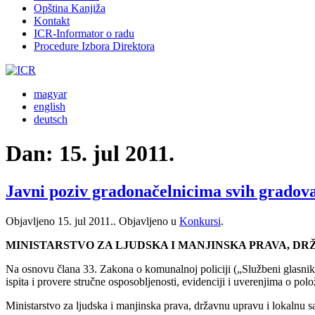
Opština Kanjiža
Kontakt
ICR-Informator o radu
Procedure Izbora Direktora
magyar
english
deutsch
Dan:
15. jul 2011.
Javni poziv gradonačelnicima svih gradova
Objavljeno
15. jul 2011.
. Objavljeno u
Konkursi
.
MINISTARSTVO ZA LJUDSKA I MANJINSKA PRAVA, D
Na osnovu člana 33. Zakona o komunalnoj policiji („Službeni glasnik 
ispita i provere stručne osposobljenosti, evidenciji i uverenjima o po
Ministarstvo za ljudska i manjinska prava, državnu upravu i lokalnu