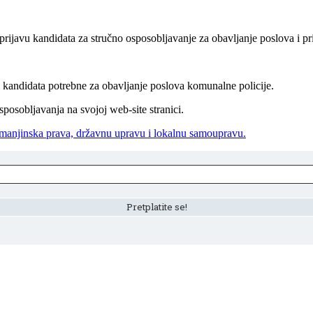
prijavu kandidata za stručno osposobljavanje za obavljanje poslova i p
i kandidata potrebne za obavljanje poslova komunalne policije.
posobljavanja na svojoj web-site stranici.
i manjinska prava, državnu upravu i lokalnu samoupravu.