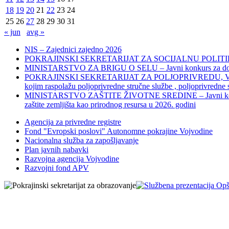
18
19
20
21
22
23
24
25
26
27
28
29
30
31
« jun
avg »
NIS – Zajednici zajedno 2026
POKRAJINSKI SEKRETARIJAT ZA SOCIJALNU POLITIKU, 
MINISTARSTVO ZA BRIGU O SELU – Javni konkurs za dodelu bes
POKRAJINSKI SEKRETARIJAT ZA POLJOPRIVREDU, VODOPRIVR
kojim raspolažu poljoprivredne stručne službe , poljoprivredne
MINISTARSTVO ZAŠTITE ŽIVOTNE SREDINE – Javni konkurs za dod
zaštite zemljišta kao prirodnog resursa u 2026. godini
Agencija za privredne registre
Fond "Evropski poslovi" Autonomne pokrajine Vojvodine
Nacionalna služba za zapošljavanje
Plan javnih nabavki
Razvojna agencija Vojvodine
Razvojni fond APV