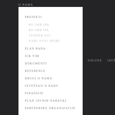
О NAMA
Skip
to
PROJEKTI
main
HU-SRB IPA
content
RO-SRB IPA
TENDER GIS
NAĐI SVOJ SPORT
PLAN RADA
ICR TIM
USLUGE
JAV
DOKUMENTI
REFERENCE
DRUGI O NAMA
IZVEŠTAJI O RADU
FINANSIJE
PLAN JAVNIH NABAVKI
PARTNERSKE ORGANIZACIJE