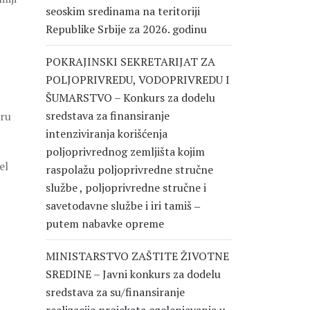
seoskim sredinama na teritoriji
Republike Srbije za 2026. godinu
POKRAJINSKI SEKRETARIJAT ZA
POLJOPRIVREDU, VODOPRIVREDU I
ŠUMARSTVO – Konkurs za dodelu
sredstava za finansiranje
aru
intenziviranja korišćenja
poljoprivrednog zemljišta kojim
el
raspolažu poljoprivredne stručne
službe , poljoprivredne stručne i
savetodavne službe i iri tamiš ‒
putem nabavke opreme
MINISTARSTVO ZAŠTITE ŽIVOTNE
SREDINE – Javni konkurs za dodelu
sredstava za su/finansiranje