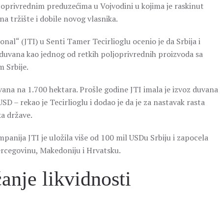
oprivrednim preduzećima u Vojvodini u kojima je raskinut
na tržište i dobile novog vlasnika.
nal“ (JTI) u Senti Tamer Tecirlioglu ocenio je da Srbija i
 duvana kao jednog od retkih poljoprivrednih proizvoda sa
m Srbije.
vana na 1.700 hektara. Prošle godine JTI imala je izvoz duvana
SD – rekao je Tecirlioglu i dodao je da je za nastavak rasta
a države.
anija JTI je uložila više od 100 mil USDu Srbiju i zapocela
ercegovinu, Makedoniju i Hrvatsku.
nje likvidnosti