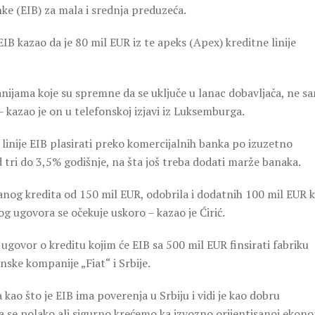
ke (EIB) za mala i srednja preduzeća.
EIB kazao da je 80 mil EUR iz te apeks (Apex) kreditne linije
anijama koje su spremne da se uključe u lanac dobavljača, ne s
– kazao je on u telefonskoj izjavi iz Luksemburga.
e linije EIB plasirati preko komercijalnih banka po izuzetno
 tri do 3,5% godišnje, na šta još treba dodati marže banaka.
sanog kredita od 150 mil EUR, odobrila i dodatnih 100 mil EUR 
og ugovora se očekuje uskoro – kazao je Ćirić.
ugovor o kreditu kojim će EIB sa 500 mil EUR finsirati fabriku
nske kompanije „Fiat“ i Srbije.
 kao što je EIB ima poverenja u Srbiju i vidi je kao dobru
da se polako ali sigurno krećemo ka izvozno orijentisanoj ekono