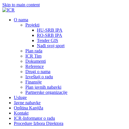
Skip to main content
О nama
Projekti
HU-SRB IPA
RO-SRB IPA
Tender GIS
Nađi svoj sport
Plan rada
ICR Tim
Dokumenti
Reference
Drugi o nama
Izveštaji o radu
Finansije
Plan javnih nabavki
Partnerske organizacije
Usluge
Javne nabavke
Opština Kanjiža
Kontakt
ICR-Informator o radu
Procedure Izbora Direktora