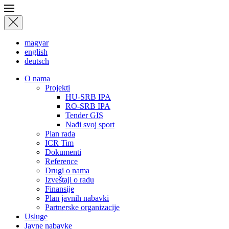
magyar
english
deutsch
О nama
Projekti
HU-SRB IPA
RO-SRB IPA
Tender GIS
Nađi svoj sport
Plan rada
ICR Tim
Dokumenti
Reference
Drugi o nama
Izveštaji o radu
Finansije
Plan javnih nabavki
Partnerske organizacije
Usluge
Javne nabavke