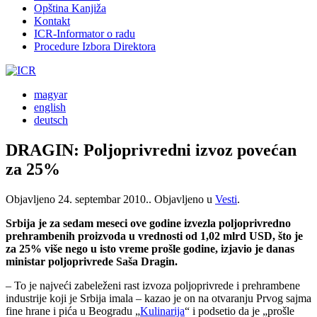
Opština Kanjiža
Kontakt
ICR-Informator o radu
Procedure Izbora Direktora
magyar
english
deutsch
DRAGIN: Poljoprivredni izvoz povećan
za 25%
Objavljeno
24. septembar 2010.
. Objavljeno u
Vesti
.
Srbija je za sedam meseci ove godine izvezla poljoprivredno
prehrambenih proizvoda u vrednosti od 1,02 mlrd USD, što je
za 25% više nego u isto vreme prošle godine, izjavio je danas
ministar poljoprivrede Saša Dragin.
– To je najveći zabeleženi rast izvoza poljoprivrede i prehrambene
industrije koji je Srbija imala – kazao je on na otvaranju Prvog sajma
fine hrane i pića u Beogradu „
Kulinarija
“ i podsetio da je „prošle