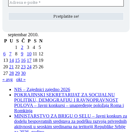
septembar 2010.
P
U
S
Č
P
S
N
1
2
3
4
5
6
7
8
9
10
11
12
13
14
15
16
17
18
19
20
21
22
23
24
25
26
27
28
29
30
« avg
okt »
NIS – Zajednici zajedno 2026
POKRAJINSKI SEKRETARIJAT ZA SOCIJALNU
POLITIKU, DEMOGRAFIJU I RAVNOPRAVNOST
POLOVA – Javni konkursi – unapređenje položaja Roma i
Romkinja
MINISTARSTVO ZA BRIGU O SELU – Javni konkurs za
dodelu bespovratnih sredstava za podršku razvoja privrednih
aktivnosti u seoskim sredinama na teritoriji Republike Srbije
za 2026. godinu