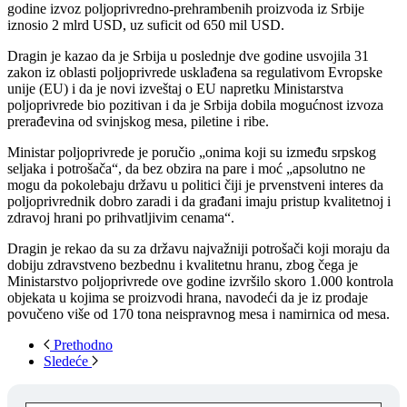
godine izvoz poljoprivredno-prehrambenih proizvoda iz Srbije
iznosio 2 mlrd USD, uz suficit od 650 mil USD.
Dragin je kazao da je Srbija u poslednje dve godine usvojila 31
zakon iz oblasti poljoprivrede usklađena sa regulativom Evropske
unije (EU) i da je novi izveštaj o EU napretku Ministarstva
poljoprivrede bio pozitivan i da je Srbija dobila mogućnost izvoza
prerađevina od svinjskog mesa, piletine i ribe.
Ministar poljoprivrede je poručio „onima koji su između srpskog
seljaka i potrošača“, da bez obzira na pare i moć „apsolutno ne
mogu da pokolebaju državu u politici čiji je prvenstveni interes da
poljoprivrednik dobro zaradi i da građani imaju pristup kvalitetnoj i
zdravoj hrani po prihvatljivim cenama“.
Dragin je rekao da su za državu najvažniji potrošači koji moraju da
dobiju zdravstveno bezbednu i kvalitetnu hranu, zbog čega je
Ministarstvo poljoprivrede ove godine izvršilo skoro 1.000 kontrola
objekata u kojima se proizvodi hrana, navodeći da je iz prodaje
povučeno više od 170 tona neispravnog mesa i namirnica od mesa.
Prethodno
Sledeće