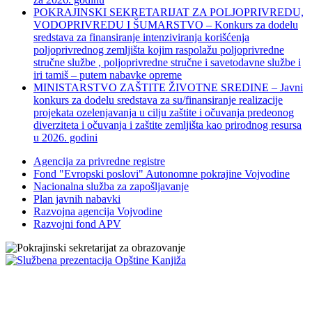
POKRAJINSKI SEKRETARIJAT ZA POLJOPRIVREDU,
VODOPRIVREDU I ŠUMARSTVO – Konkurs za dodelu
sredstava za finansiranje intenziviranja korišćenja
poljoprivrednog zemljišta kojim raspolažu poljoprivredne
stručne službe , poljoprivredne stručne i savetodavne službe i
iri tamiš ‒ putem nabavke opreme
MINISTARSTVO ZAŠTITE ŽIVOTNE SREDINE – Javni
konkurs za dodelu sredstava za su/finansiranje realizacije
projekata ozelenjavanja u cilju zaštite i očuvanja predeonog
diverziteta i očuvanja i zaštite zemljišta kao prirodnog resursa
u 2026. godini
Agencija za privredne registre
Fond "Evropski poslovi" Autonomne pokrajine Vojvodine
Nacionalna služba za zapošljavanje
Plan javnih nabavki
Razvojna agencija Vojvodine
Razvojni fond APV