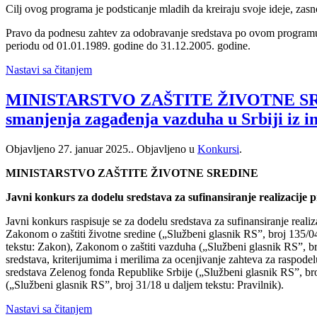
Cilj ovog programa je podsticanje mladih da kreiraju svoje ideje, zasn
Pravo da podnesu zahtev za odobravanje sredstava po ovom programu im
periodu od 01.01.1989. godine do 31.12.2005. godine.
Nastavi sa čitanjem
MINISTARSTVO ZAŠTITE ŽIVOTNE SREDINE 
smanjenja zagađenja vazduha u Srbiji iz in
Objavljeno
27. januar 2025.
. Objavljeno u
Konkursi
.
MINISTARSTVO ZAŠTITE ŽIVOTNE SREDINE
Javni konkurs za dodelu sredstava za sufinansiranje realizacije 
Javni konkurs raspisuje se za dodelu sredstava za sufinansiranje reali
Zakonom o zaštiti životne sredine („Službeni glasnik RS”, broj 135/04
tekstu: Zakon), Zakonom o zaštiti vazduha („Službeni glasnik RS”, br
sredstava, kriterijumima i merilima za ocenjivanje zahteva za raspodel
sredstava Zelenog fonda Republike Srbije („Službeni glasnik RS”, bro
(„Službeni glasnik RS”, broj 31/18 u daljem tekstu: Pravilnik).
Nastavi sa čitanjem