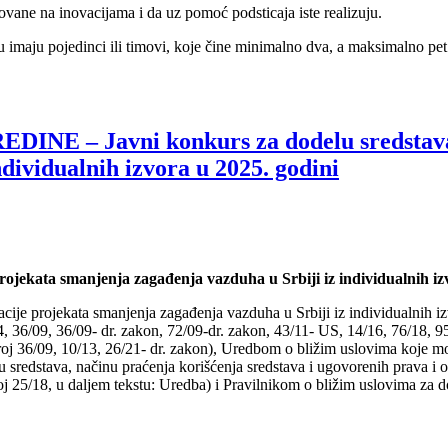
ovane na inovacijama i da uz pomoć podsticaja iste realizuju.
aju pojedinci ili timovi, koje čine minimalno dva, a maksimalno pet čl
– Javni konkurs za dodelu sredstava za 
dividualnih izvora u 2025. godini
projekata smanjenja zagađenja vazduha u Srbiji iz individualnih iz
zacije projekata smanjenja zagađenja vazduha u Srbiji iz individualnih i
, 36/09, 36/09- dr. zakon, 72/09-dr. zakon, 43/11- US, 14/16, 76/18, 95
oj 36/09, 10/13, 26/21- dr. zakon), Uredbom o bližim uslovima koje mor
u sredstava, načinu praćenja korišćenja sredstava i ugovorenih prava i 
j 25/18, u daljem tekstu: Uredba) i Pravilnikom o bližim uslovima za d