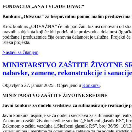
FONDACIJA „ANA I VLADE DIVAC“
Konkurs „Odvažna“ za bespovratnu pomoć malim preduzećima koj
Kroz konkurs „ODVAŽNA“ će biti podržani biznisi osnovani od strane ž
pravnih subjekata koji će biti podržani je proizvodna delatnost (igračke,
podržane i preduzetnice čija osnovna delatnost je uslužna. Projekti će
isteka projekta.
Nastavi sa čitanjem
MINISTARSTVO ZAŠTITE ŽIVOTNE SREDINE 
nabavke, zamene, rekonstrukcije i sanacije
Objavljeno
27. januar 2025.
. Objavljeno u
Konkursi
.
MINISTARSTVO ZAŠTITE ŽIVOTNE SREDINE
Javni konkurs za dodelu sredstava za sufinansiranje realizacije p
Javni konkurs raspisuje se za dodelu sredstava za sufinansiranje realiz
Zakonom o zaštiti životne sredine sredine („Službeni glasnik RS”, bro
Zakonom o zaštiti vazduha („Službeni glasnik RS”, broj 36/09, 10/13,
kriterijumima i merilima za ocenjivanje zahteva za raspodelu sredstava