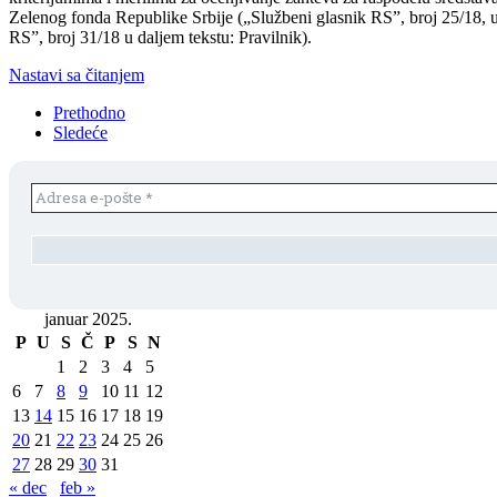
Zelenog fonda Republike Srbije („Službeni glasnik RS”, broj 25/18, u
RS”, broj 31/18 u daljem tekstu: Pravilnik).
Nastavi sa čitanjem
Prethodno
Sledeće
januar 2025.
P
U
S
Č
P
S
N
1
2
3
4
5
6
7
8
9
10
11
12
13
14
15
16
17
18
19
20
21
22
23
24
25
26
27
28
29
30
31
« dec
feb »