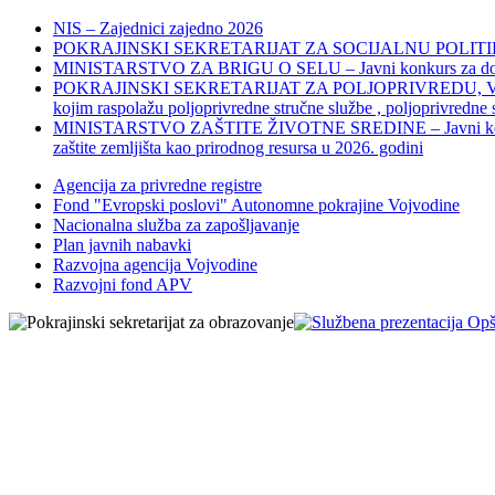
NIS – Zajednici zajedno 2026
POKRAJINSKI SEKRETARIJAT ZA SOCIJALNU POLITIKU, 
MINISTARSTVO ZA BRIGU O SELU – Javni konkurs za dodelu bes
POKRAJINSKI SEKRETARIJAT ZA POLJOPRIVREDU, VODOPRIVR
kojim raspolažu poljoprivredne stručne službe , poljoprivredne
MINISTARSTVO ZAŠTITE ŽIVOTNE SREDINE – Javni konkurs za dod
zaštite zemljišta kao prirodnog resursa u 2026. godini
Agencija za privredne registre
Fond "Evropski poslovi" Autonomne pokrajine Vojvodine
Nacionalna služba za zapošljavanje
Plan javnih nabavki
Razvojna agencija Vojvodine
Razvojni fond APV