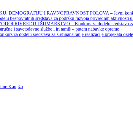
DEMOGRAFIJU I RAVNOPRAVNOST POLOVA – Javni konkursi – 
povratnih sredstava za podršku razvoja privrednih aktivnosti u seo
EDU I ŠUMARSTVO – Konkurs za dodelu sredstava za finansiran
 stručne i savetodavne službe i iri tamiš ‒ putem nabavke opreme
elu sredstava za su/finansiranje realizacije projekata ozelenjavan