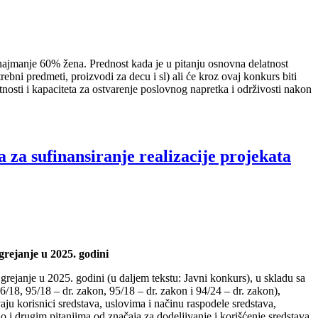
 najmanje 60% žena. Prednost kada je u pitanju osnovna delatnost
trebni predmeti, proizvodi za decu i sl) ali će kroz ovaj konkurs biti
tnosti i kapaciteta za ostvarenje poslovnog napretka i održivosti nakon
sufinansiranje realizacije projekata
grejanje u 2025. godini
 grejanje u 2025. godini (u daljem tekstu: Javni konkurs), u skladu sa
/18, 95/18 – dr. zakon, 95/18 – dr. zakon i 94/24 – dr. zakon),
u korisnici sredstava, uslovima i načinu raspodele sredstava,
o i drugim pitanjima od značaja za dodeljivanje i korišćenje sredstava