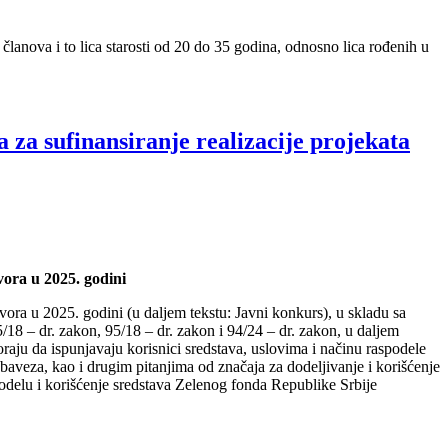
anova i to lica starosti od 20 do 35 godina, odnosno lica rođenih u
sufinansiranje realizacije projekata
vora u 2025. godini
zvora u 2025. godini (u daljem tekstu: Javni konkurs), u skladu sa
/18 – dr. zakon, 95/18 – dr. zakon i 94/24 – dr. zakon, u daljem
aju da ispunjavaju korisnici sredstava, uslovima i načinu raspodele
obaveza, kao i drugim pitanjima od značaja za dodeljivanje i korišćenje
odelu i korišćenje sredstava Zelenog fonda Republike Srbije