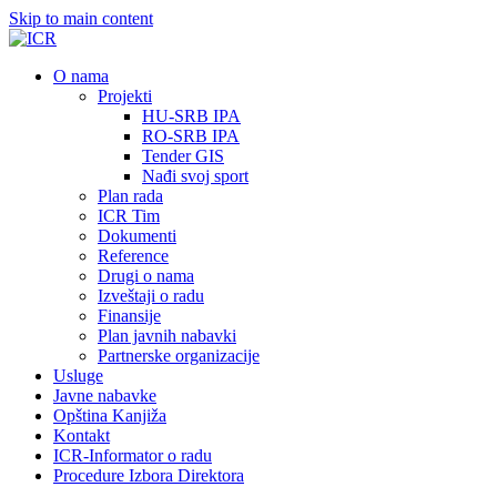
Skip to main content
О nama
Projekti
HU-SRB IPA
RO-SRB IPA
Tender GIS
Nađi svoj sport
Plan rada
ICR Tim
Dokumenti
Reference
Drugi o nama
Izveštaji o radu
Finansije
Plan javnih nabavki
Partnerske organizacije
Usluge
Javne nabavke
Opština Kanjiža
Kontakt
ICR-Informator o radu
Procedure Izbora Direktora