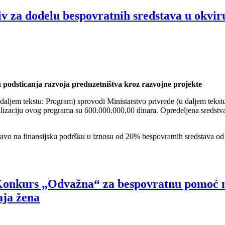
 dodelu bespovratnih sredstava u okviru
 podsticanja razvoja preduzetništva kroz razvojne projekte
daljem tekstu: Program) sprovodi Ministarstvo privrede (u daljem tekst
alizaciju ovog programa su 600.000.000,00 dinara. Opredeljena sredstv
ravo na finansijsku podršku u iznosu od 20% bespovratnih sredstava od v
urs „Odvažna“ za bespovratnu pomoć ma
aja žena