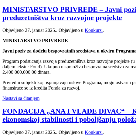
MINISTARSTVO PRIVREDE – Javni poziv za
preduzetništva kroz razvojne projekte
Objavljeno
27. januar 2025.
. Objavljeno u
Konkursi
.
MINISTARSTVO PRIVREDE
Javni poziv za dodelu bespovratnih sredstava u okviru Programa
Program podsticanja razvoja preduzetništva kroz razvojne projekte (u 
daljem tekstu: Fond). Ukupno raspoloživa bespovratna sredstva za re
2.400.000.000,00 dinara.
Privredni subjekti koji ispunjavaju uslove Programa, mogu ostvariti p
finansiraće se iz kredita Fonda za razvoj.
Nastavi sa čitanjem
FONDACIJA „ANA I VLADE DIVAC“ – Konk
ekonomskoj stabilnosti i poboljšanju polož
Objavljeno
27. januar 2025.
. Objavljeno u
Konkursi
.