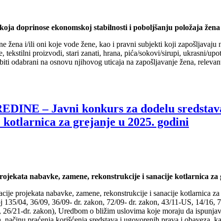
a doprinose ekonomskoj stabilnosti i poboljšanju položaja žena
ena i/ili oni koje vode žene, kao i pravni subjekti koji zapošljavaju
 tekstilni proizvodi, stari zanati, hrana, pića/sokovi/sirupi, ukrasni/upo
 biti odabrani na osnovu njihovog uticaja na zapošljavanje žena, relevan
– Javni konkurs za dodelu sredstava za 
 kotlarnica za grejanje u 2025. godini
rojekata nabavke, zamene, rekonstrukcije i sanacije kotlarnica za 
acije projekata nabavke, zamene, rekonstrukcije i sanacije kotlarnica za
j 135/04, 36/09, 36/09- dr. zakon, 72/09- dr. zakon, 43/11-US, 14/16, 76
 26/21-dr. zakon), Uredbom o bližim uslovima koje moraju da ispunjavaj
, načinu praćenja korišćenja sredstava i ugovorenih prava i obaveza, ka