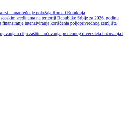
unapređenje položaja Roma i Romkinja
skim sredinama na teritoriji Republike Srbije za 2026. godinu
je intenziviranja korišćenja poljoprivrednog zemljišta
ja u cilju zaštite i očuvanja predeonog diverziteta i očuvanja i