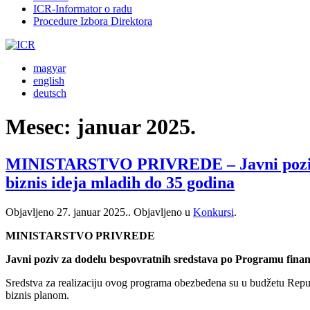
ICR-Informator o radu
Procedure Izbora Direktora
magyar
english
deutsch
Mesec:
januar 2025.
MINISTARSTVO PRIVREDE – Javni poziv za 
biznis ideja mladih do 35 godina
Objavljeno
27. januar 2025.
. Objavljeno u
Konkursi
.
MINISTARSTVO PRIVREDE
Javni poziv za dodelu bespovratnih sredstava po Programu finans
Sredstva za realizaciju ovog programa obezbeđena su u budžetu Repub
biznis planom.