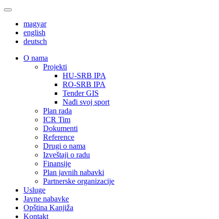
magyar
english
deutsch
О nama
Projekti
HU-SRB IPA
RO-SRB IPA
Tender GIS
Nađi svoj sport
Plan rada
ICR Tim
Dokumenti
Reference
Drugi o nama
Izveštaji o radu
Finansije
Plan javnih nabavki
Partnerske organizacije
Usluge
Javne nabavke
Opština Kanjiža
Kontakt