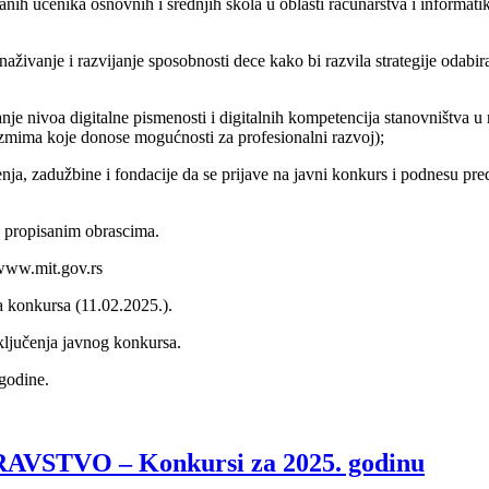
vanih učenika osnovnih i srednjih škola u oblasti računarstva i informa
aživanje i razvijanje sposobnosti dece kako bi razvila strategije odabir
nje nivoa digitalne pismenosti i digitalnih kompetencija stanovništva u
nizmima koje donose mogućnosti za profesionalni razvoj);
nja, zadužbine i fondacije da se prijave na javni konkurs i podnesu pr
 propisanim obrascima.
 www.mit.gov.rs
a konkursa (11.02.2025.).
ključenja javnog konkursa.
godine.
STVO – Konkursi za 2025. godinu