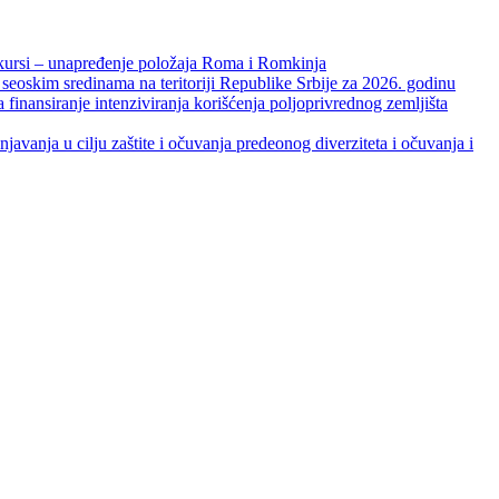
unapređenje položaja Roma i Romkinja
skim sredinama na teritoriji Republike Srbije za 2026. godinu
je intenziviranja korišćenja poljoprivrednog zemljišta
ja u cilju zaštite i očuvanja predeonog diverziteta i očuvanja i