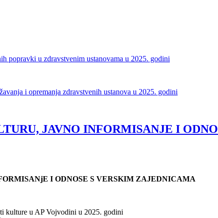
alnih popravki u zdravstvenim ustanovama u 2025. godini
državanja i opremanja zdravstvenih ustanova u 2025. godini
LTURU, JAVNO INFORMISANJE I ODNO
NFORMISANjE I ODNOSE S VERSKIM ZAJEDNICAMA
sti kulture u AP Vojvodini u 2025. godini