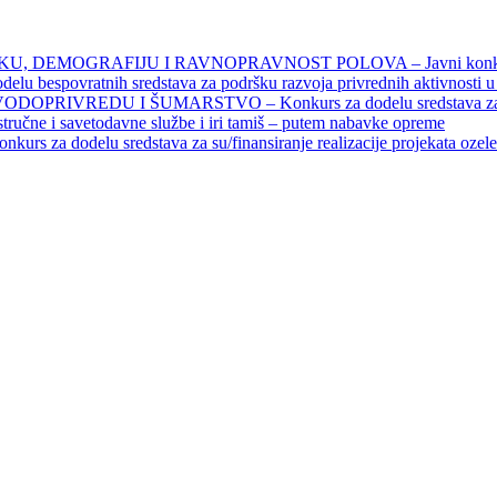
DEMOGRAFIJU I RAVNOPRAVNOST POLOVA – Javni konkursi – 
povratnih sredstava za podršku razvoja privrednih aktivnosti u seo
EDU I ŠUMARSTVO – Konkurs za dodelu sredstava za finansiran
 stručne i savetodavne službe i iri tamiš ‒ putem nabavke opreme
elu sredstava za su/finansiranje realizacije projekata ozelenjavan