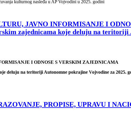
 očuvanja kulturnog nasleđa u AP Vojvodini u 2025. godini
TURU, JAVNO INFORMISANJE I ODNO
skim zajednicama koje deluju na teritorij
NFORMISANJE I ODNOSE S VERSKIM ZAJEDNICAMA
je deluju na teritoriji Autonomne pokrajine Vojvodine za 2025. g
ZOVANJE, PROPISE, UPRAVU I NACION