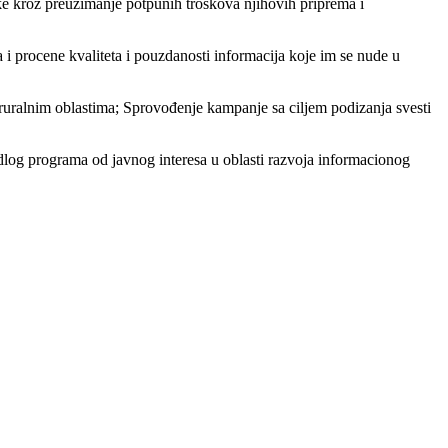
tike kroz preuzimanje potpunih troškova njihovih priprema i
a i procene kvaliteta i pouzdanosti informacija koje im se nude u
 ruralnim oblastima; Sprovođenje kampanje sa ciljem podizanja svesti
edlog programa od javnog interesa u oblasti razvoja informacionog