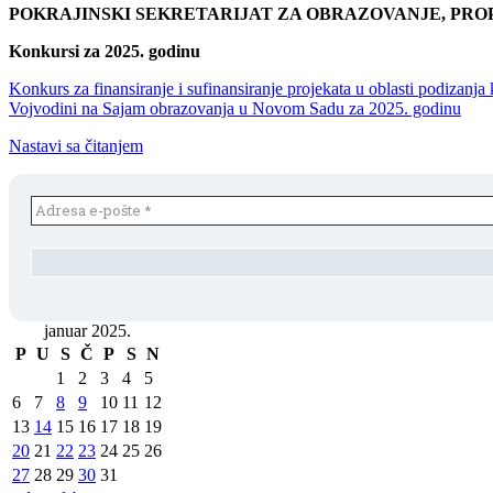
POKRAJINSKI SEKRETARIJAT ZA OBRAZOVANJE, PRO
Konkursi za 2025. godinu
Konkurs za finansiranje i sufinansiranje projekata u oblasti podizan
Vojvodini na Sajam obrazovanja u Novom Sadu za 2025. godinu
Nastavi sa čitanjem
januar 2025.
P
U
S
Č
P
S
N
1
2
3
4
5
6
7
8
9
10
11
12
13
14
15
16
17
18
19
20
21
22
23
24
25
26
27
28
29
30
31