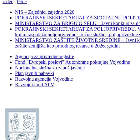
« dec
feb »
NIS – Zajednici zajedno 2026
POKRAJINSKI SEKRETARIJAT ZA SOCIJALNU POLITIKU, 
MINISTARSTVO ZA BRIGU O SELU – Javni konkurs za dodelu bes
POKRAJINSKI SEKRETARIJAT ZA POLJOPRIVREDU, VODOPRIVR
kojim raspolažu poljoprivredne stručne službe , poljoprivredne
MINISTARSTVO ZAŠTITE ŽIVOTNE SREDINE – Javni konkurs za dod
zaštite zemljišta kao prirodnog resursa u 2026. godini
Agencija za privredne registre
Fond "Evropski poslovi" Autonomne pokrajine Vojvodine
Nacionalna služba za zapošljavanje
Plan javnih nabavki
Razvojna agencija Vojvodine
Razvojni fond APV