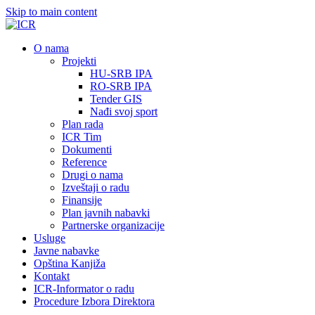
Skip to main content
О nama
Projekti
HU-SRB IPA
RO-SRB IPA
Tender GIS
Nađi svoj sport
Plan rada
ICR Tim
Dokumenti
Reference
Drugi o nama
Izveštaji o radu
Finansije
Plan javnih nabavki
Partnerske organizacije
Usluge
Javne nabavke
Opština Kanjiža
Kontakt
ICR-Informator o radu
Procedure Izbora Direktora