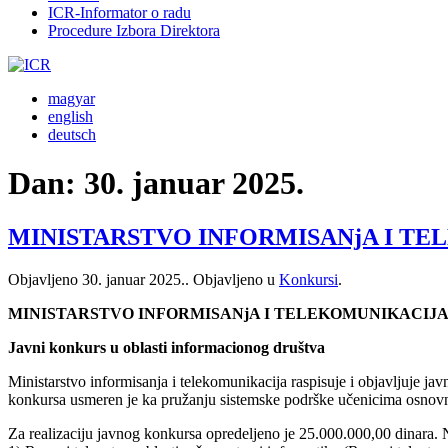
ICR-Informator o radu
Procedure Izbora Direktora
magyar
english
deutsch
Dan:
30. januar 2025.
MINISTARSTVO INFORMISANjA I TELEKOM
Objavljeno
30. januar 2025.
. Objavljeno u
Konkursi
.
MINISTARSTVO INFORMISANjA I TELEKOMUNIKACIJ
Javni konkurs u oblasti informacionog društva
Ministarstvo informisanja i telekomunikacija raspisuje i objavljuje j
konkursa usmeren je ka pružanju sistemske podrške učenicima osnovnih
Za realizaciju javnog konkursa opredeljeno je 25.000.000,00 dinara. N