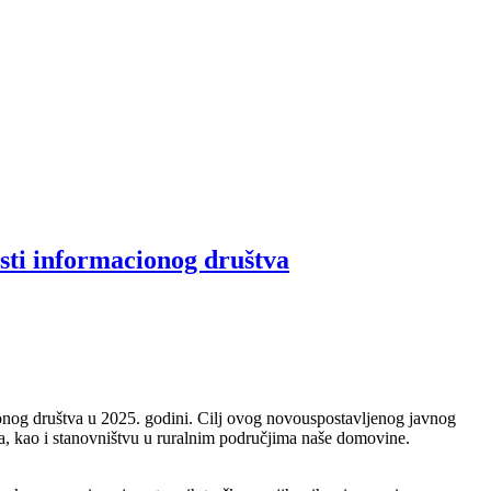
 informacionog društva
cionog društva u 2025. godini. Cilj ovog novouspostavljenog javnog
va, kao i stanovništvu u ruralnim područjima naše domovine.