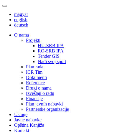
magyar
english
deutsch
О nama
Projekti
HU-SRB IPA
RO-SRB IPA
Tender GIS
Nađi svoj sport
Plan rada
ICR Tim
Dokumenti
Reference
Drugi o nama
Izveštaji o radu
Finansije
Plan javnih nabavki
Partnerske organizacije
Usluge
Javne nabavke
Opština Kanjiža
Kontakt