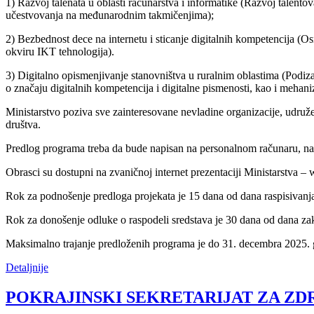
1) Razvoj talenata u oblasti računarstva i informatike (Razvoj talento
učestvovanja na međunarodnim takmičenjima);
2) Bezbednost dece na internetu i sticanje digitalnih kompetencija (Osn
okviru IKT tehnologija).
3) Digitalno opismenjivanje stanovništva u ruralnim oblastima (Podiza
o značaju digitalnih kompetencija i digitalne pismenosti, kao i meha
Ministarstvo poziva sve zainteresovane nevladine organizacije, udruže
društva.
Predlog programa treba da bude napisan na personalnom računaru, na
Obrasci su dostupni na zvaničnoj internet prezentaciji Ministarstva –
Rok za podnošenje predloga projekata je 15 dana od dana raspisivanj
Rok za donošenje odluke o raspodeli sredstava je 30 dana od dana za
Maksimalno trajanje predloženih programa je do 31. decembra 2025. 
Detaljnije
POKRAJINSKI SEKRETARIJAT ZA ZDRAV