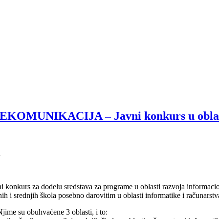
UNIKACIJA – Javni konkurs u oblasti
A
avni konkurs za dodelu sredstava za programe u oblasti razvoja informa
 i srednjih škola posebno darovitim u oblasti informatike i računarst
jime su obuhvaćene 3 oblasti, i to: