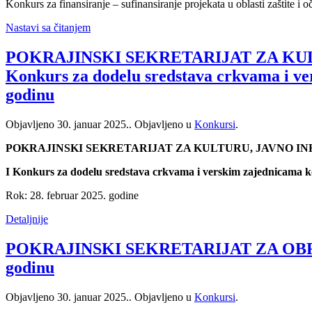
Konkurs za finansiranje – sufinansiranje projekata u oblasti zaštite i
Nastavi sa čitanjem
POKRAJINSKI SEKRETARIJAT ZA KUL
Konkurs za dodelu sredstava crkvama i ver
godinu
Objavljeno
30. januar 2025.
. Objavljeno u
Konkursi
.
POKRAJINSKI SEKRETARIJAT ZA KULTURU, JAVNO I
I Konkurs za dodelu sredstava crkvama i verskim zajednicama ko
Rok: 28. februar 2025. godine
Detaljnije
POKRAJINSKI SEKRETARIJAT ZA OBRA
godinu
Objavljeno
30. januar 2025.
. Objavljeno u
Konkursi
.