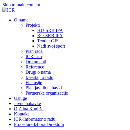
Skip to main content
О nama
Projekti
HU-SRB IPA
RO-SRB IPA
Tender GIS
Nađi svoj sport
Plan rada
ICR Tim
Dokumenti
Reference
Drugi o nama
Izveštaji o radu
Finansije
Plan javnih nabavki
Partnerske organizacije
Usluge
Javne nabavke
Opština Kanjiža
Kontakt
ICR-Informator o radu
Procedure Izbora Direktora