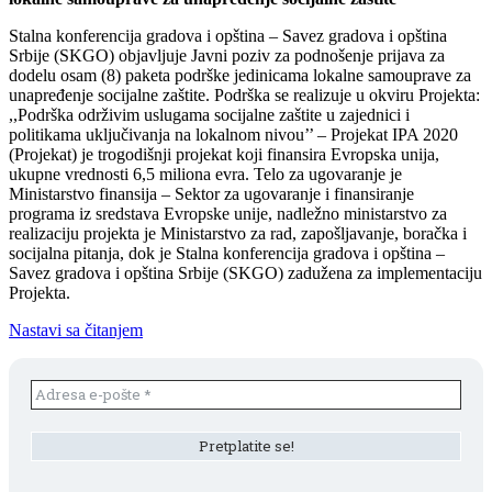
Stalna konferencija gradova i opština – Savez gradova i opština
Srbije (SKGO) objavljuje Javni poziv za podnošenje prijava za
dodelu osam (8) paketa podrške jedinicama lokalne samouprave za
unapređenje socijalne zaštite. Podrška se realizuje u okviru Projekta:
,,Podrška održivim uslugama socijalne zaštite u zajednici i
politikama uključivanja na lokalnom nivou’’ – Projekat IPA 2020
(Projekat) je trogodišnji projekat koji finansira Evropska unija,
ukupne vrednosti 6,5 miliona evra. Telo za ugovaranje je
Ministarstvo finansija – Sektor za ugovaranje i finansiranje
programa iz sredstava Evropske unije, nadležno ministarstvo za
realizaciju projekta je Ministarstvo za rad, zapošljavanje, boračka i
socijalna pitanja, dok je Stalna konferencija gradova i opština –
Savez gradova i opština Srbije (SKGO) zadužena za implementaciju
Projekta.
Nastavi sa čitanjem