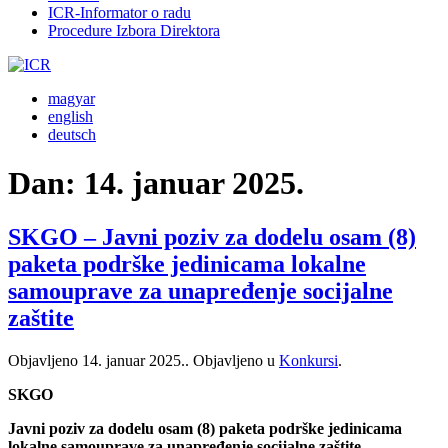
ICR-Informator o radu
Procedure Izbora Direktora
magyar
english
deutsch
Dan:
14. januar 2025.
SKGO – Javni poziv za dodelu osam (8)
paketa podrške jedinicama lokalne
samouprave za unapređenje socijalne
zaštite
Objavljeno
14. januar 2025.
. Objavljeno u
Konkursi
.
SKGO
Javni poziv za dodelu osam (8) paketa podrške jedinicama
lokalne samouprave za unapređenje socijalne zaštite