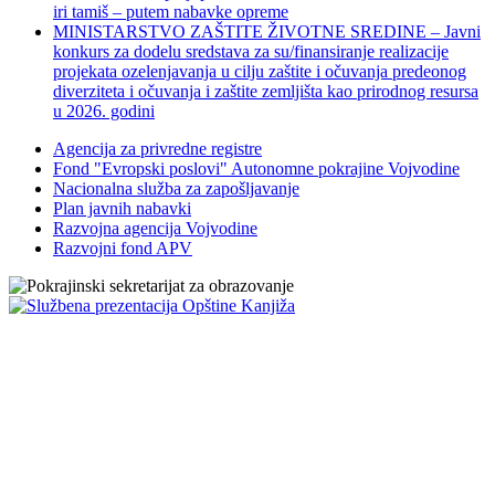
iri tamiš ‒ putem nabavke opreme
MINISTARSTVO ZAŠTITE ŽIVOTNE SREDINE – Javni
konkurs za dodelu sredstava za su/finansiranje realizacije
projekata ozelenjavanja u cilju zaštite i očuvanja predeonog
diverziteta i očuvanja i zaštite zemljišta kao prirodnog resursa
u 2026. godini
Agencija za privredne registre
Fond "Evropski poslovi" Autonomne pokrajine Vojvodine
Nacionalna služba za zapošljavanje
Plan javnih nabavki
Razvojna agencija Vojvodine
Razvojni fond APV