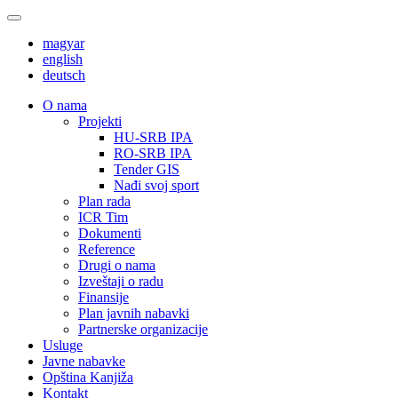
magyar
english
deutsch
О nama
Projekti
HU-SRB IPA
RO-SRB IPA
Tender GIS
Nađi svoj sport
Plan rada
ICR Tim
Dokumenti
Reference
Drugi o nama
Izveštaji o radu
Finansije
Plan javnih nabavki
Partnerske organizacije
Usluge
Javne nabavke
Opština Kanjiža
Kontakt