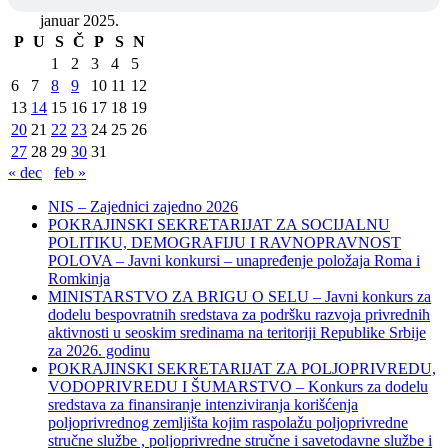
januar 2025.
P
U
S
Č
P
S
N
1
2
3
4
5
6
7
8
9
10
11
12
13
14
15
16
17
18
19
20
21
22
23
24
25
26
27
28
29
30
31
« dec
feb »
NIS – Zajednici zajedno 2026
POKRAJINSKI SEKRETARIJAT ZA SOCIJALNU
POLITIKU, DEMOGRAFIJU I RAVNOPRAVNOST
POLOVA – Javni konkursi – unapređenje položaja Roma i
Romkinja
MINISTARSTVO ZA BRIGU O SELU – Javni konkurs za
dodelu bespovratnih sredstava za podršku razvoja privrednih
aktivnosti u seoskim sredinama na teritoriji Republike Srbije
za 2026. godinu
POKRAJINSKI SEKRETARIJAT ZA POLJOPRIVREDU,
VODOPRIVREDU I ŠUMARSTVO – Konkurs za dodelu
sredstava za finansiranje intenziviranja korišćenja
poljoprivrednog zemljišta kojim raspolažu poljoprivredne
stručne službe , poljoprivredne stručne i savetodavne službe i