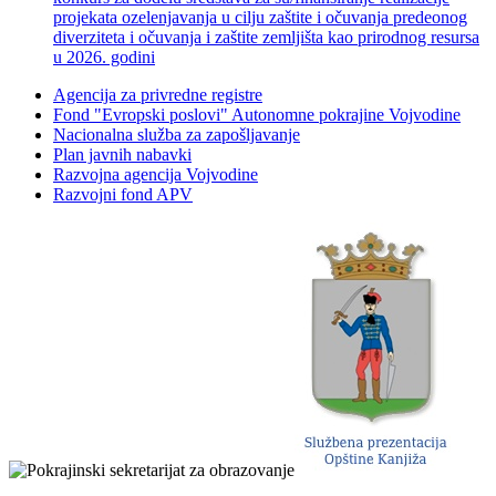
projekata ozelenjavanja u cilju zaštite i očuvanja predeonog
diverziteta i očuvanja i zaštite zemljišta kao prirodnog resursa
u 2026. godini
Agencija za privredne registre
Fond "Evropski poslovi" Autonomne pokrajine Vojvodine
Nacionalna služba za zapošljavanje
Plan javnih nabavki
Razvojna agencija Vojvodine
Razvojni fond APV