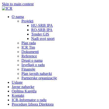
Skip to main content
О nama
Projekti
HU-SRB IPA
RO-SRB IPA
Tender GIS
Nađi svoj sport
Plan rada
ICR Tim
Dokumenti
Reference
Drugi o nama
Izveštaji o radu
Finansije
Plan javnih nabavki
Partnerske organizacije
Usluge
Javne nabavke
Opština Kanjiža
Kontakt
ICR-Informator o radu
Procedure Izbora Direktora