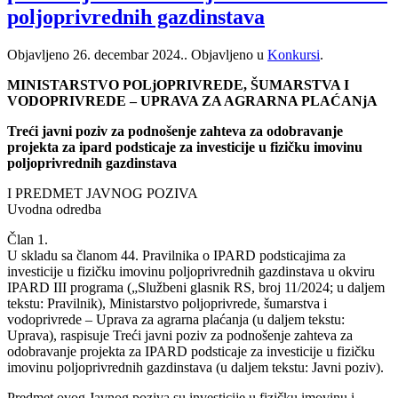
poljoprivrednih gazdinstava
Objavljeno
26. decembar 2024.
. Objavljeno u
Konkursi
.
MINISTARSTVO POLjOPRIVREDE, ŠUMARSTVA I
VODOPRIVREDE – UPRAVA ZA AGRARNA PLAĆANjA
Treći javni poziv za podnošenje zahteva za odobravanje
projekta za ipard podsticaje za investicije u fizičku imovinu
poljoprivrednih gazdinstava
I PREDMET JAVNOG POZIVA
Uvodna odredba
Član 1.
U skladu sa članom 44. Pravilnika o IPARD podsticajima za
investicije u fizičku imovinu poljoprivrednih gazdinstava u okviru
IPARD III programa („Službeni glasnik RS, broj 11/2024; u daljem
tekstu: Pravilnik), Ministarstvo poljoprivrede, šumarstva i
vodoprivrede – Uprava za agrarna plaćanja (u daljem tekstu:
Uprava), raspisuje Treći javni poziv za podnošenje zahteva za
odobravanje projekta za IPARD podsticaje za investicije u fizičku
imovinu poljoprivrednih gazdinstava (u daljem tekstu: Javni poziv).
Predmet ovog Javnog poziva su investicije u fizičku imovinu i