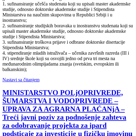
1. sufinansiranje učešća studenata koji su upisali master akademske
studije, odnosno doktorske akademske studije i Stipendista
Ministarstva na naučnim skupovima u Republici Srbiji i u
inostranstvu;
2. sufinansiranje studijskih boravaka u inostranstvu studenata koji su
upisali master akademske studije, odnosno doktorske akademske
studije i Stipendista Ministarstva;
3. sufinansiranje troškova prijave i odbrane doktorske disertacije
Stipendista Ministarstva;
4. stipendiranje mladih istraživača – učenika završnih razreda (III i
IV) srednje škole koji su osvojili jedno od prva tri mesta na
međunarodnim olimpijadama znanja (svetskim, evropskim ili
balkanskim);
Nastavi sa čitanjem
MINISTARSTVO POLjOPRIVREDE,
ŠUMARSTVA I VODOPRIVREDE –
UPRAVA ZA AGRARNA PLAĆANjA –
Treći javni poziv za podnošenje zahteva
za odobravanje projekta za ipard
podsticaje za investicije u fizičku imovinu