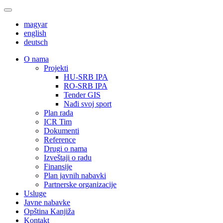
magyar
english
deutsch
О nama
Projekti
HU-SRB IPA
RO-SRB IPA
Tender GIS
Nađi svoj sport
Plan rada
ICR Tim
Dokumenti
Reference
Drugi o nama
Izveštaji o radu
Finansije
Plan javnih nabavki
Partnerske organizacije
Usluge
Javne nabavke
Opština Kanjiža
Kontakt