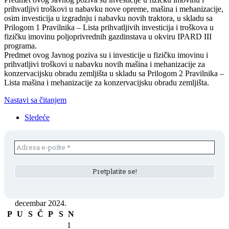
prihvatljivi troškovi u nabavku nove opreme, mašina i mehanizacije,
osim investicija u izgradnju i nabavku novih traktora, u skladu sa
Prilogom 1 Pravilnika – Lista prihvatljivih investicija i troškova u
fizičku imovinu poljoprivrednih gazdinstava u okviru IPARD III
programa.
Predmet ovog Javnog poziva su i investicije u fizičku imovinu i
prihvatljivi troškovi u nabavku novih mašina i mehanizacije za
konzervacijsku obradu zemljišta u skladu sa Prilogom 2 Pravilnika –
Lista mašina i mehanizacije za konzervacijsku obradu zemljišta.
Nastavi sa čitanjem
Sledeće
decembar 2024.
P
U
S
Č
P
S
N
1