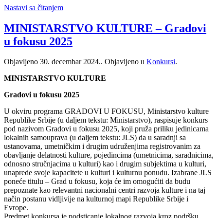
Nastavi sa čitanjem
MINISTARSTVO KULTURE – Gradovi
u fokusu 2025
Objavljeno
30. decembar 2024.
. Objavljeno u
Konkursi
.
MINISTARSTVO KULTURE
Gradovi u fokusu 2025
U okviru programa GRADOVI U FOKUSU, Ministarstvo kulture
Republike Srbije (u daljem tekstu: Ministarstvo), raspisuje konkurs
pod nazivom Gradovi u fokusu 2025, koji pruža priliku jedinicama
lokalnih samouprava (u daljem tekstu: JLS) da u saradnji sa
ustanovama, umetničkim i drugim udruženjima registrovanim za
obavljanje delatnosti kulture, pojedincima (umetnicima, saradnicima,
odnosno stručnjacima u kulturi) kao i drugim subjektima u kulturi,
unaprede svoje kapacitete u kulturi i kulturnu ponudu. Izabrane JLS
poneće titulu – Grad u fokusu, koja će im omogućiti da budu
prepoznate kao relevantni nacionalni centri razvoja kulture i na taj
način postanu vidljivije na kulturnoj mapi Republike Srbije i
Evrope.
Predmet konkursa je podsticanje lokalnog razvoja kroz podršku