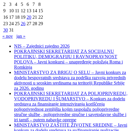
2
3
4
5
6
7
8
9
10
11
12
13
14
15
16
17
18
19
20
21
22
23
24
25
26
27
28
29
30
31
« nov
jan »
NIS – Zajednici zajedno 2026
POKRAJINSKI SEKRETARIJAT ZA SOCIJALNU
POLITIKU, DEMOGRAFIJU I RAVNOPRAVNOST
POLOVA – Javni konkursi – unapređenje položaja Roma i
Romkinja
MINISTARSTVO ZA BRIGU O SELU – Javni konkurs za
dodelu bespovratnih sredstava za podršku razvoja privrednih
aktivnosti u seoskim sredinama na teritoriji Republike Srbije
za 2026. godinu
POKRAJINSKI SEKRETARIJAT ZA POLJOPRIVREDU,
VODOPRIVREDU I ŠUMARSTVO – Konkurs za dodelu
sredstava za finansiranje intenziviranja korišćenja
poljoprivrednog zemljišta kojim raspolažu poljoprivredne
stručne službe , poljoprivredne stručne i savetodavne službe i
iri tamiš ‒ putem nabavke opreme
MINISTARSTVO ZAŠTITE ŽIVOTNE SREDINE – Javni
konkurs za dodelu sredstava za su/finansiranje realizacije