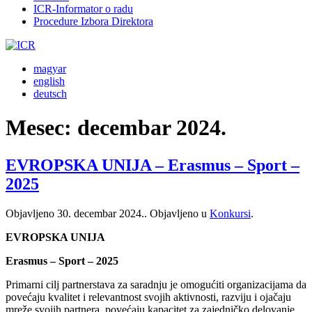
ICR-Informator o radu
Procedure Izbora Direktora
magyar
english
deutsch
Mesec:
decembar 2024.
EVROPSKA UNIJA – Erasmus – Sport –
2025
Objavljeno
30. decembar 2024.
. Objavljeno u
Konkursi
.
EVROPSKA UNIJA
Erasmus – Sport – 2025
Primarni cilj partnerstava za saradnju je omogućiti organizacijama da
povećaju kvalitet i relevantnost svojih aktivnosti, razviju i ojačaju
mreže svojih partnera, povećaju kapacitet za zajedničko delovanje