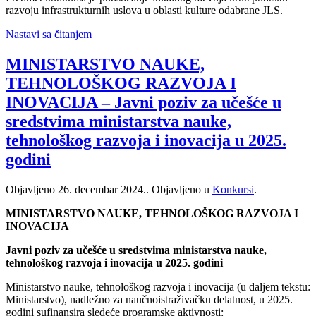
razvoju infrastrukturnih uslova u oblasti kulture odabrane JLS.
Nastavi sa čitanjem
MINISTARSTVO NAUKE,
TEHNOLOŠKOG RAZVOJA I
INOVACIJA – Javni poziv za učešće u
sredstvima ministarstva nauke,
tehnološkog razvoja i inovacija u 2025.
godini
Objavljeno
26. decembar 2024.
. Objavljeno u
Konkursi
.
MINISTARSTVO NAUKE, TEHNOLOŠKOG RAZVOJA I
INOVACIJA
Javni poziv za učešće u sredstvima ministarstva nauke,
tehnološkog razvoja i inovacija u 2025. godini
Ministarstvo nauke, tehnološkog razvoja i inovacija (u daljem tekstu:
Ministarstvo), nadležno za naučnoistraživačku delatnost, u 2025.
godini sufinansira sledeće programske aktivnosti: