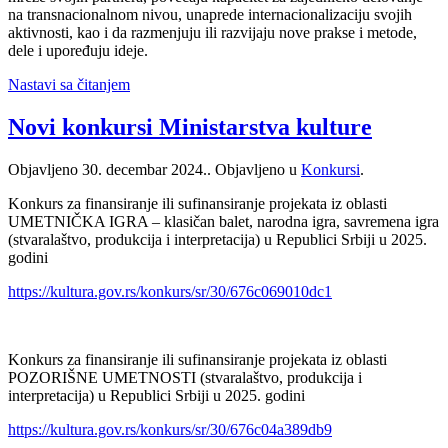
na transnacionalnom nivou, unaprede internacionalizaciju svojih
aktivnosti, kao i da razmenjuju ili razvijaju nove prakse i metode,
dele i upoređuju ideje.
Nastavi sa čitanjem
Novi konkursi Ministarstva kulture
Objavljeno
30. decembar 2024.
. Objavljeno u
Konkursi
.
Konkurs za finansiranje ili sufinansiranje projekata iz oblasti
UMETNIČKA IGRA – klasičan balet, narodna igra, savremena igra
(stvaralaštvo, produkcija i interpretacija) u Republici Srbiji u 2025.
godini
https://kultura.gov.rs/konkurs/sr/30/676c069010dc1
Konkurs za finansiranje ili sufinansiranje projekata iz oblasti
POZORIŠNE UMETNOSTI (stvaralaštvo, produkcija i
interpretacija) u Republici Srbiji u 2025. godini
https://kultura.gov.rs/konkurs/sr/30/676c04a389db9