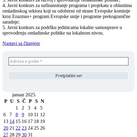
4. Javni konkurs za sufinansiranje programa i projekata u oblastima
omladinskog sektora koji su odobreni od strane Evropske komisije
kroz Erazmus+ program Evropske unije i programe prekogranične
saradnje;
5. Javni konkurs za podršku jedinicama lokalne samouprave u
sprovođenju omladinske politike na lokalnom nivou.
Nastavi sa čitanjem
januar 2025.
P
U
S
Č
P
S
N
1
2
3
4
5
6
7
8
9
10
11
12
13
14
15
16
17
18
19
20
21
22
23
24
25
26
27
28
29
30
31