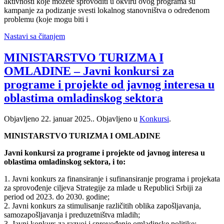
aktivnosti koje možete sprovoditi u okviru ovog programa su
kampanje za podizanje svesti lokalnog stanovništva o određenom
problemu (koje mogu biti i
Nastavi sa čitanjem
MINISTARSTVO TURIZMA I
OMLADINE – Javni konkursi za
programe i projekte od javnog interesa u
oblastima omladinskog sektora
Objavljeno
22. januar 2025.
. Objavljeno u
Konkursi
.
MINISTARSTVO TURIZMA I OMLADINE
Javni konkursi za programe i projekte od javnog interesa u
oblastima
omladinskog sektora, i to:
1. Javni konkurs za finansiranje i sufinansiranje programa i projekata
za sprovođenje ciljeva Strategije za mlade u Republici Srbiji za
period od 2023. do 2030. godine;
2. Javni konkurs za stimulisanje različitih oblika zapošljavanja,
samozapošljavanja i preduzetništva mladih;
3. Javni konkurs za razvoj i sprovođenje omladinske politike;