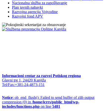
Nacionalna služba za zapošljavanje
Plan javnih nabavki
Razvojna agencija Vojvodine
Razvojni fond APV
Informacioni centar za razvoj Potiskog regiona
Glavni trg 1, 24420 Kanjiža
Tel/Fax:+381-24-4873-151
Notice
: ob_end_flush(): Failed to send buffer of zlib output
compression (0) in
/home/icrrs/public_html/wp-
includes/functions.php
on line
5481