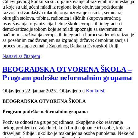
Ciljevi javnog konkursa su: organizovanje obrazovnih manifestacija
u koje su uključeni mladi iz regiona koje obuhvata podsticanja
razvoja i stvaralaštva mladih; organizovanje susreta, seminara,
okruglih stolova, tribina, radionica i sličnih skupova stručnog
usavršavanja; organizacija Letnje škole evropskih integracija i
demokratizacije tokom koje se mladi upoznaju sa savremenim
načinom istraživanja evropskih integracija i procesa demokratizacije
sa posebnim zadržavanjem na izgradnji države; demokratizacija i
proces pristupa zemalja Zapadnog Balkana Evropskoj Uniji.
Nastavi sa čitanjem
BEOGRADSKA OTVORENA ŠKOLA –
Program podrške neformalnim grupama
Objavljeno
22. januar 2025.
. Objavljeno u
Konkursi
.
BEOGRADSKA OTVORENA ŠKOLA
Program podrške neformalnim grupama
Poziv se odnosi na grupe pojedinaca, okupljene oko rešavanja
nekog problema u zajednici, koja broji najmanje tri osobe, koje su
državljani Srbije i ukoliko je makar jedna osoba punoletna. Neke od