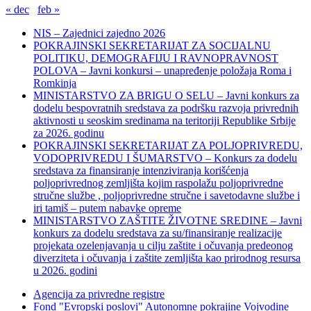
« dec
feb »
NIS – Zajednici zajedno 2026
POKRAJINSKI SEKRETARIJAT ZA SOCIJALNU
POLITIKU, DEMOGRAFIJU I RAVNOPRAVNOST
POLOVA – Javni konkursi – unapređenje položaja Roma i
Romkinja
MINISTARSTVO ZA BRIGU O SELU – Javni konkurs za
dodelu bespovratnih sredstava za podršku razvoja privrednih
aktivnosti u seoskim sredinama na teritoriji Republike Srbije
za 2026. godinu
POKRAJINSKI SEKRETARIJAT ZA POLJOPRIVREDU,
VODOPRIVREDU I ŠUMARSTVO – Konkurs za dodelu
sredstava za finansiranje intenziviranja korišćenja
poljoprivrednog zemljišta kojim raspolažu poljoprivredne
stručne službe , poljoprivredne stručne i savetodavne službe i
iri tamiš ‒ putem nabavke opreme
MINISTARSTVO ZAŠTITE ŽIVOTNE SREDINE – Javni
konkurs za dodelu sredstava za su/finansiranje realizacije
projekata ozelenjavanja u cilju zaštite i očuvanja predeonog
diverziteta i očuvanja i zaštite zemljišta kao prirodnog resursa
u 2026. godini
Agencija za privredne registre
Fond "Evropski poslovi" Autonomne pokrajine Vojvodine