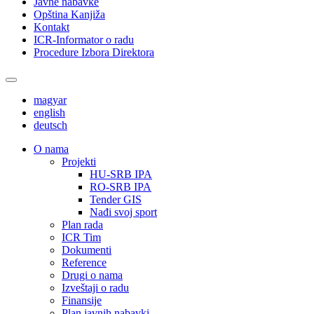
Javne nabavke
Opština Kanjiža
Kontakt
ICR-Informator o radu
Procedure Izbora Direktora
magyar
english
deutsch
О nama
Projekti
HU-SRB IPA
RO-SRB IPA
Tender GIS
Nađi svoj sport
Plan rada
ICR Tim
Dokumenti
Reference
Drugi o nama
Izveštaji o radu
Finansije
Plan javnih nabavki