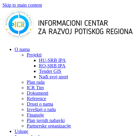
Skip to main content
О nama
Projekti
HU-SRB IPA
RO-SRB IPA
Tender GIS
Nađi svoj sport
Plan rada
ICR Tim
Dokumenti
Reference
Drugi o nama
Izveštaji o radu
Finansije
Plan javnih nabavki
Partnerske organizacije
Usluge