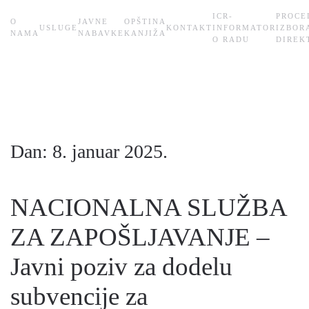
ICR-
PROCE
О
JAVNE
OPŠTINA
USLUGE
KONTAKT
INFORMATOR
IZBOR
Skip
NAMA
NABAVKE
KANJIŽA
O RADU
DIREK
to
main
content
Dan:
8. januar 2025.
NACIONALNA SLUŽBA
ZA ZAPOŠLJAVANJE –
Javni poziv za dodelu
subvencije za