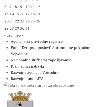
6
7
8
9
10
11
12
13
14
15
16
17
18
19
20
21
22
23
24
25
26
27
28
29
30
31
« dec
feb »
Agencija za privredne registre
Fond "Evropski poslovi" Autonomne pokrajine
Vojvodine
Nacionalna služba za zapošljavanje
Plan javnih nabavki
Razvojna agencija Vojvodine
Razvojni fond APV