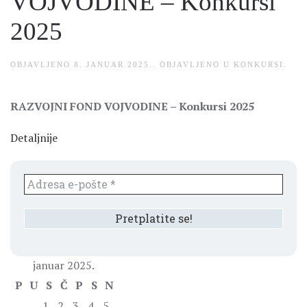
VOJVODINE – Konkursi
2025
OBJAVLJENO
8. JANUAR 2025.
. OBJAVLJENO U
KONKURSI
.
RAZVOJNI FOND VOJVODINE – Konkursi 2025
Detaljnije
januar 2025.
P
U
S
Č
P
S
N
1
2
3
4
5