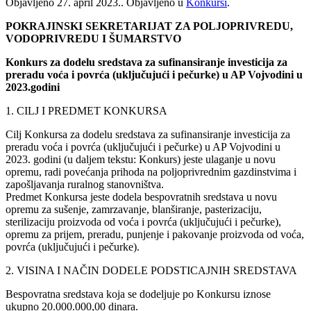
Objavljeno
27. april 2023.
. Objavljeno u
Konkursi
.
POKRAJINSKI SEKRETARIJAT ZA POLJOPRIVREDU,
VODOPRIVREDU I ŠUMARSTVO
Konkurs za dodelu sredstava za sufinansiranje investicija za
preradu voća i povrća (uključujući i pečurke) u AP Vojvodini u
2023.godini
1. CILJ I PREDMET KONKURSA
Cilj Konkursa za dodelu sredstava za sufinansiranje investicija za
preradu voća i povrća (uključujući i pečurke) u AP Vojvodini u
2023. godini (u daljem tekstu: Konkurs) jeste ulaganje u novu
opremu, radi povećanja prihoda na poljoprivrednim gazdinstvima i
zapošljavanja ruralnog stanovništva.
Predmet Konkursa jeste dodela bespovratnih sredstava u novu
opremu za sušenje, zamrzavanje, blanširanje, pasterizaciju,
sterilizaciju proizvoda od voća i povrća (uključujući i pečurke),
opremu za prijem, preradu, punjenje i pakovanje proizvoda od voća,
povrća (uključujući i pečurke).
2. VISINA I NAČIN DODELE PODSTICAJNIH SREDSTAVA
Bespovratna sredstava koja se dodeljuje po Konkursu iznose
ukupno 20.000.000,00 dinara.