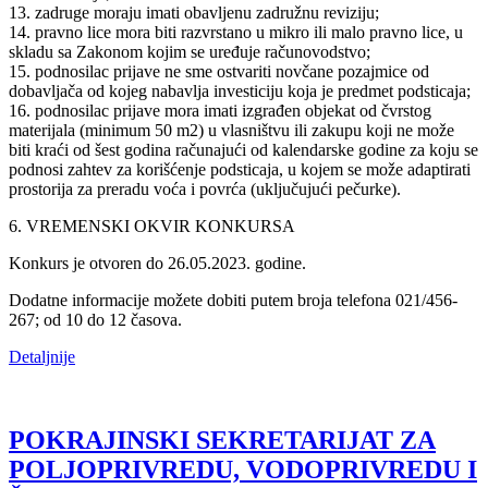
13. zadruge moraju imati obavljenu zadružnu reviziju;
14. pravno lice mora biti razvrstano u mikro ili malo pravno lice, u
skladu sa Zakonom kojim se uređuje računovodstvo;
15. podnosilac prijave ne sme ostvariti novčane pozajmice od
dobavljača od kojeg nabavlja investiciju koja je predmet podsticaja;
16. podnosilac prijave mora imati izgrađen objekat od čvrstog
materijala (minimum 50 m2) u vlasništvu ili zakupu koji ne može
biti kraći od šest godina računajući od kalendarske godine za koju se
podnosi zahtev za korišćenje podsticaja, u kojem se može adaptirati
prostorija za preradu voća i povrća (uključujući pečurke).
6. VREMENSKI OKVIR KONKURSA
Konkurs je otvoren do 26.05.2023. godine.
Dodatne informacije možete dobiti putem broja telefona 021/456-
267; od 10 do 12 časova.
Detaljnije
POKRAJINSKI SEKRETARIJAT ZA
POLJOPRIVREDU, VODOPRIVREDU I