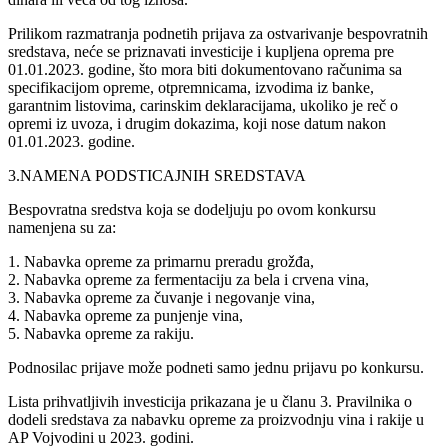
Prilikom razmatranja podnetih prijava za ostvarivanje bespovratnih
sredstava, neće se priznavati investicije i kupljena oprema pre
01.01.2023. godine, što mora biti dokumentovano računima sa
specifikacijom opreme, otpremnicama, izvodima iz banke,
garantnim listovima, carinskim deklaracijama, ukoliko je reč o
opremi iz uvoza, i drugim dokazima, koji nose datum nakon
01.01.2023. godine.
3.NAMENA PODSTICAJNIH SREDSTAVA
Bespovratna sredstva koja se dodeljuju po ovom konkursu
namenjena su za:
1. Nabavka opreme za primarnu preradu grožđa,
2. Nabavka opreme za fermentaciju za bela i crvena vina,
3. Nabavka opreme za čuvanje i negovanje vina,
4. Nabavka opreme za punjenje vina,
5. Nabavka opreme za rakiju.
Podnosilac prijave može podneti samo jednu prijavu po konkursu.
Lista prihvatljivih investicija prikazana je u članu 3. Pravilnika o
dodeli sredstava za nabavku opreme za proizvodnju vina i rakije u
AP Vojvodini u 2023. godini.