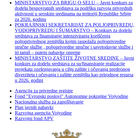
MINISTARSTVO ZA BRIGU O SELU – Javni konkurs za
dodelu bespovratnih sredstava za podršku razvoja privrednih
aktivnosti u seoskim sredinama na teritoriji Republike Srbije
za 2026. godinu
POKRAJINSKI SEKRETARIJAT ZA POLJOPRIVREDU,
VODOPRIVREDU I ŠUMARSTVO – Konkurs za dodelu
sredstava za finansiranje intenziviranja korišćenja
poljoprivrednog zemljišta kojim raspolažu poljoprivredne
stručne službe , poljoprivredne stručne i savetodavne službe i
iri tamiš ‒ putem nabavke opreme
MINISTARSTVO ZAŠTITE ŽIVOTNE SREDINE – Javni
konkurs za dodelu sredstava za su/finansiranje realizacije
projekata ozelenjavanja u cilju zaštite i očuvanja predeonog
diverziteta i očuvanja i zaštite zemljišta kao prirodnog resursa
u 2026. godini
Agencija za privredne registre
Fond "Evropski poslovi" Autonomne pokrajine Vojvodine
Nacionalna služba za zapošljavanje
Plan javnih nabavki
Razvojna agencija Vojvodine
Razvojni fond APV