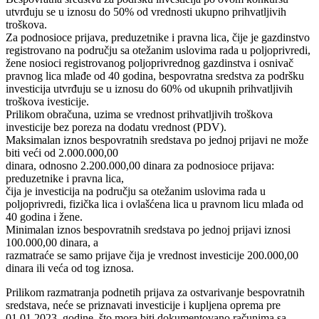
utvrđuju se u iznosu do 50% od vrednosti ukupno prihvatljivih
troškova.
Za podnosioce prijava, preduzetnike i pravna lica, čije je gazdinstvo
registrovano na području sa otežanim uslovima rada u poljoprivredi,
žene nosioci registrovanog poljoprivrednog gazdinstva i osnivač
pravnog lica mlađe od 40 godina, bespovratna sredstva za podršku
investicija utvrđuju se u iznosu do 60% od ukupnih prihvatljivih
troškova ivesticije.
Prilikom obračuna, uzima se vrednost prihvatljivih troškova
investicije bez poreza na dodatu vrednost (PDV).
Maksimalan iznos bespovratnih sredstava po jednoj prijavi ne može
biti veći od 2.000.000,00
dinara, odnosno 2.200.000,00 dinara za podnosioce prijava:
preduzetnike i pravna lica,
čija je investicija na području sa otežanim uslovima rada u
poljoprivredi, fizička lica i ovlašćena lica u pravnom licu mlađa od
40 godina i žene.
Minimalan iznos bespovratnih sredstava po jednoj prijavi iznosi
100.000,00 dinara, a
razmatraće se samo prijave čija je vrednost investicije 200.000,00
dinara ili veća od tog iznosa.
Prilikom razmatranja podnetih prijava za ostvarivanje bespovratnih
sredstava, neće se priznavati investicije i kupljena oprema pre
01.01.2023. godine, što mora biti dokumentovano računima sa