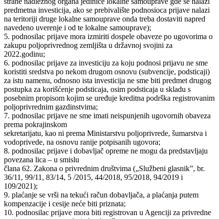
strane nadležnog organa jedinice lokalne samouprave gde se nalazi
predmetna investicija, ako se prebivalište podnosioca prijave nalazi
na teritoriji druge lokalne samouprave onda treba dostaviti napred
navedeno uverenje i od te lokalne samouprave);
5. podnosilac prijave mora izmiriti dospele obaveze po ugovorima o
zakupu poljoprivrednog zemljišta u državnoj svojini za
2022.godinu;
6. podnosilac prijave za investiciju za koju podnosi prijavu ne sme
koristiti sredstva po nekom drugom osnovu (subvencije, podsticaji)
za istu namenu, odnosno ista investicija ne sme biti predmet drugog
postupka za korišćenje podsticaja, osim podsticaja u skladu s
posebnim propisom kojim se uređuje kreditna podrška registrovanim
poljoprivrednim gazdinstvima;
7. podnosilac prijave ne sme imati neispunjenih ugovornih obaveza
prema pokrajinskom
sekretarijatu, kao ni prema Ministarstvu poljoprivrede, šumarstva i
vodoprivede, na osnovu ranije potpisanih ugovora;
8. podnosilac prijave i dobavljač opreme ne mogu da predstavljaju
povezana lica ‒ u smislu
člana 62. Zakona o privrednim društvima („Službeni glasnik”, br.
36/11, 99/11, 83/14, 5 /2015, 44/2018, 95/2018, 94/2019 i
109/2021);
9. plaćanje se vrši na tekući račun dobavljača, a plaćanja putem
kompenzacije i cesije neće biti priznata;
10. podnosilac prijave mora biti registrovan u Agenciji za privredne