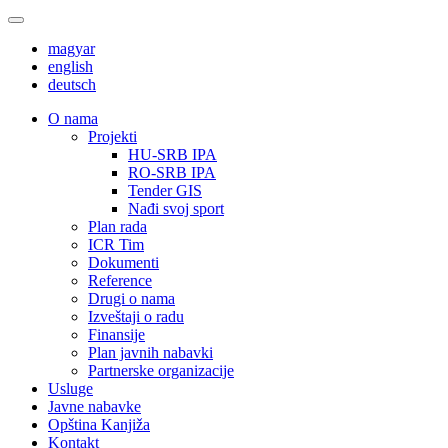
magyar
english
deutsch
О nama
Projekti
HU-SRB IPA
RO-SRB IPA
Tender GIS
Nađi svoj sport
Plan rada
ICR Tim
Dokumenti
Reference
Drugi o nama
Izveštaji o radu
Finansije
Plan javnih nabavki
Partnerske organizacije
Usluge
Javne nabavke
Opština Kanjiža
Kontakt