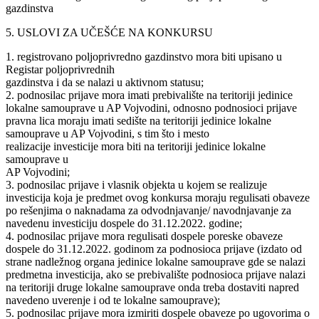
gazdinstva
5. USLOVI ZA UČEŠĆE NA KONKURSU
1. registrovano poljoprivredno gazdinstvo mora biti upisano u
Registar poljoprivrednih
gazdinstva i da se nalazi u aktivnom statusu;
2. podnosilac prijave mora imati prebivalište na teritoriji jedinice
lokalne samouprave u AP Vojvodini, odnosno podnosioci prijave
pravna lica moraju imati sedište na teritoriji jedinice lokalne
samouprave u AP Vojvodini, s tim što i mesto
realizacije investicije mora biti na teritoriji jedinice lokalne
samouprave u
AP Vojvodini;
3. podnosilac prijave i vlasnik objekta u kojem se realizuje
investicija koja je predmet ovog konkursa moraju regulisati obaveze
po rešenjima o naknadama za odvodnjavanje/ navodnjavanje za
navedenu investiciju dospele do 31.12.2022. godine;
4. podnosilac prijave mora regulisati dospele poreske obaveze
dospele do 31.12.2022. godinom za podnosioca prijave (izdato od
strane nadležnog organa jedinice lokalne samouprave gde se nalazi
predmetna investicija, ako se prebivalište podnosioca prijave nalazi
na teritoriji druge lokalne samouprave onda treba dostaviti napred
navedeno uverenje i od te lokalne samouprave);
5. podnosilac prijave mora izmiriti dospele obaveze po ugovorima o