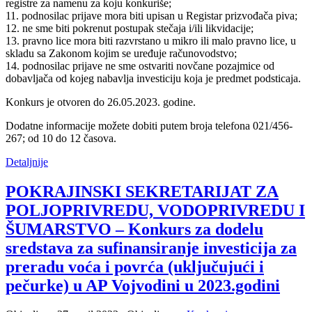
registre za namenu za koju konkuriše;
11. podnosilac prijave mora biti upisan u Registar prizvođača piva;
12. ne sme biti pokrenut postupak stečaja i/ili likvidacije;
13. pravno lice mora biti razvrstano u mikro ili malo pravno lice, u
skladu sa Zakonom kojim se uređuje računovodstvo;
14. podnosilac prijave ne sme ostvariti novčane pozajmice od
dobavljača od kojeg nabavlja investiciju koja je predmet podsticaja.
Konkurs je otvoren do 26.05.2023. godine.
Dodatne informacije možete dobiti putem broja telefona 021/456-
267; od 10 do 12 časova.
Detaljnije
POKRAJINSKI SEKRETARIJAT ZA
POLJOPRIVREDU, VODOPRIVREDU I
ŠUMARSTVO – Konkurs za dodelu
sredstava za sufinansiranje investicija za
preradu voća i povrća (uključujući i
pečurke) u AP Vojvodini u 2023.godini