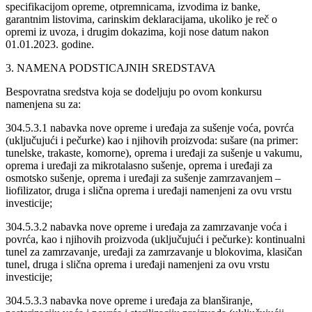
specifikacijom opreme, otpremnicama, izvodima iz banke,
garantnim listovima, carinskim deklaracijama, ukoliko je reč o
opremi iz uvoza, i drugim dokazima, koji nose datum nakon
01.01.2023. godine.
3. NAMENA PODSTICAJNIH SREDSTAVA
Bespovratna sredstva koja se dodeljuju po ovom konkursu
namenjena su za:
304.5.3.1 nabavka nove opreme i uređaja za sušenje voća, povrća
(uključujući i pečurke) kao i njihovih proizvoda: sušare (na primer:
tunelske, trakaste, komorne), oprema i uređaji za sušenje u vakumu,
oprema i uređaji za mikrotalasno sušenje, oprema i uređaji za
osmotsko sušenje, oprema i uređaji za sušenje zamrzavanjem –
liofilizator, druga i slična oprema i uređaji namenjeni za ovu vrstu
investicije;
304.5.3.2 nabavka nove opreme i uređaja za zamrzavanje voća i
povrća, kao i njihovih proizvoda (uključujući i pečurke): kontinualni
tunel za zamrzavanje, uređaji za zamrzavanje u blokovima, klasičan
tunel, druga i slična oprema i uređaji namenjeni za ovu vrstu
investicije;
304.5.3.3 nabavka nove opreme i uređaja za blanširanje,