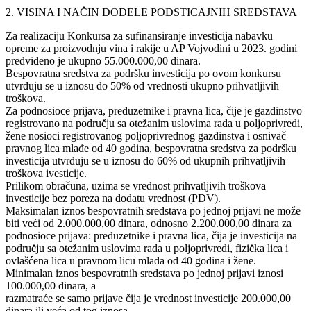
2. VISINA I NAČIN DODELE PODSTICAJNIH SREDSTAVA
Za realizaciju Konkursa za sufinansiranje investicija nabavku
opreme za proizvodnju vina i rakije u AP Vojvodini u 2023. godini
predviđeno je ukupno 55.000.000,00 dinara.
Bespovratna sredstva za podršku investicija po ovom konkursu
utvrđuju se u iznosu do 50% od vrednosti ukupno prihvatljivih
troškova.
Za podnosioce prijava, preduzetnike i pravna lica, čije je gazdinstvo
registrovano na području sa otežanim uslovima rada u poljoprivredi,
žene nosioci registrovanog poljoprivrednog gazdinstva i osnivač
pravnog lica mlađe od 40 godina, bespovratna sredstva za podršku
investicija utvrđuju se u iznosu do 60% od ukupnih prihvatljivih
troškova ivesticije.
Prilikom obračuna, uzima se vrednost prihvatljivih troškova
investicije bez poreza na dodatu vrednost (PDV).
Maksimalan iznos bespovratnih sredstava po jednoj prijavi ne može
biti veći od 2.000.000,00 dinara, odnosno 2.200.000,00 dinara za
podnosioce prijava: preduzetnike i pravna lica, čija je investicija na
području sa otežanim uslovima rada u poljoprivredi, fizička lica i
ovlašćena lica u pravnom licu mlađa od 40 godina i žene.
Minimalan iznos bespovratnih sredstava po jednoj prijavi iznosi
100.000,00 dinara, a
razmatraće se samo prijave čija je vrednost investicije 200.000,00
dinara ili veća od tog iznosa.