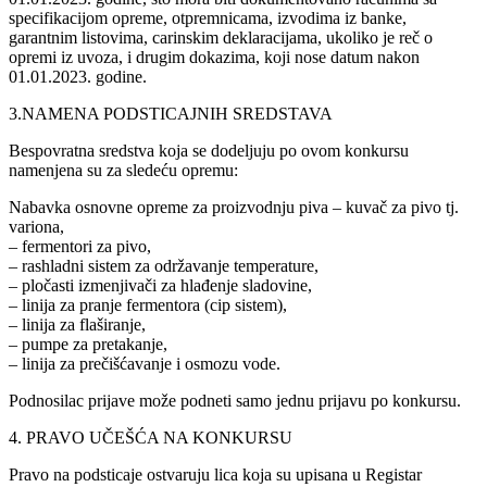
specifikacijom opreme, otpremnicama, izvodima iz banke,
garantnim listovima, carinskim deklaracijama, ukoliko je reč o
opremi iz uvoza, i drugim dokazima, koji nose datum nakon
01.01.2023. godine.
3.NAMENA PODSTICAJNIH SREDSTAVA
Bespovratna sredstva koja se dodeljuju po ovom konkursu
namenjena su za sledeću opremu:
Nabavka osnovne opreme za proizvodnju piva – kuvač za pivo tj.
variona,
– fermentori za pivo,
– rashladni sistem za održavanje temperature,
– pločasti izmenjivači za hlađenje sladovine,
– linija za pranje fermentora (cip sistem),
– linija za flaširanje,
– pumpe za pretakanje,
– linija za prečišćavanje i osmozu vode.
Podnosilac prijave može podneti samo jednu prijavu po konkursu.
4. PRAVO UČEŠĆA NA KONKURSU
Pravo na podsticaje ostvaruju lica koja su upisana u Registar