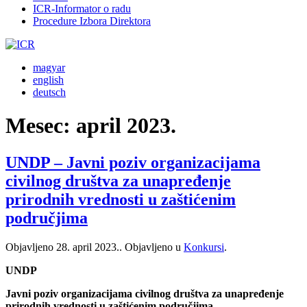
ICR-Informator o radu
Procedure Izbora Direktora
magyar
english
deutsch
Mesec:
april 2023.
UNDP – Javni poziv organizacijama
civilnog društva za unapređenje
prirodnih vrednosti u zaštićenim
područjima
Objavljeno
28. april 2023.
. Objavljeno u
Konkursi
.
UNDP
Javni poziv organizacijama civilnog društva za unapređenje
prirodnih vrednosti u zaštićenim područjima