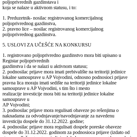
poljoprivrednih gazdinstava i
koja se nalaze u aktivnom statusu, i to:
1. Preduzetnik- nosilac registrovanog komercijalnog
poljoprivrednog gazdinstva,
2. pravno lice – nosilac registrovanog komercijalnog
poljoprivrednog gazdinstva.
5. USLOVI ZA UČEŠĆE NA KONKURSU
1. registrovano poljoprivredno gazdinstvo mora biti upisano u
Registar poljoprivrednih
gazdinstva i da se nalazi u aktivnom statusu;
2. podnosilac prijave mora imati prebivalište na teritoriji jedinice
lokalne samouprave u AP Vojvodini, odnosno podnosioci prijave
pravna lica moraju imati sedište na teritoriji jedinice lokalne
samouprave u AP Vojvodini, s tim što i mesto
realizacije investicije mora biti na teritoriji jedinice lokalne
samouprave u
AP Vojvodini;
3. podnosilac prijave mora regulisati obaveze po rešenjima o
naknadama za odvodnjavanje/navodnjavanje za navedenu
investiciju dospele do 31.12.2022. godine;
4. podnosilac prijave mora regulisati dospele poreske obaveze
dospele do 31.12.2022. godinom za podnosioca prijave (izdato od