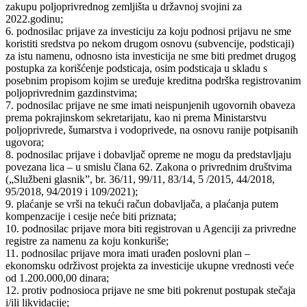
zakupu poljoprivrednog zemljišta u državnoj svojini za
2022.godinu;
6. podnosilac prijave za investiciju za koju podnosi prijavu ne sme
koristiti sredstva po nekom drugom osnovu (subvencije, podsticaji)
za istu namenu, odnosno ista investicija ne sme biti predmet drugog
postupka za korišćenje podsticaja, osim podsticaja u skladu s
posebnim propisom kojim se uređuje kreditna podrška registrovanim
poljoprivrednim gazdinstvima;
7. podnosilac prijave ne sme imati neispunjenih ugovornih obaveza
prema pokrajinskom sekretarijatu, kao ni prema Ministarstvu
poljoprivrede, šumarstva i vodoprivede, na osnovu ranije potpisanih
ugovora;
8. podnosilac prijave i dobavljač opreme ne mogu da predstavljaju
povezana lica ‒ u smislu člana 62. Zakona o privrednim društvima
(„Službeni glasnik”, br. 36/11, 99/11, 83/14, 5 /2015, 44/2018,
95/2018, 94/2019 i 109/2021);
9. plaćanje se vrši na tekući račun dobavljača, a plaćanja putem
kompenzacije i cesije neće biti priznata;
10. podnosilac prijave mora biti registrovan u Agenciji za privredne
registre za namenu za koju konkuriše;
11. podnosilac prijave mora imati urađen poslovni plan –
ekonomsku održivost projekta za investicije ukupne vrednosti veće
od 1.200.000,00 dinara;
12. protiv podnosioca prijave ne sme biti pokrenut postupak stečaja
i/ili likvidacije;