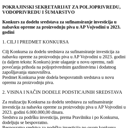
POKRAJINSKI SEKRETARIJAT ZA POLJOPRIVREDU,
VODOPRIVREDU I ŠUMARSTVO
Konkurs za dodelu sredstava za sufinansiranje investicija u
nabavku opreme za proizvodnju piva u AP Vojvodini u 2023.
godini
1. CILJ I PREDMET KONKURSA
Cilj Konkursa za dodelu sredstava za sufinansiranje investicija za
nabavku opreme za proizvodnju piva u AP Vojvodini u 2023. godini
(u daljem tekstu: Konkurs) jeste ulaganje u novu opremu, radi
povećanja prihoda na poljoprivrednim gazdinstvima i dodatnog
zapošljavanja stanovništva.
Predmet Konkursa jeste dodela bespovratnih sredstava u novu
opremu za proizvodnju piva.
2. VISINA I NAČIN DODELE PODSTICAJNIH SREDSTAVA
Za realizaciju Konkursa za dodelu sredstava za sufinansiranje
investicija za nabavku opreme za proizvodnju piva u AP Vojvodini u
2023. godini 6.000.000,00 dinara.
Sredstva za podršku investicija, prema Pravilniku i po Konkursu,
dodeljuju se bespovratno.
Bespovratna sredstva za podršku investicija po ovom konkursu