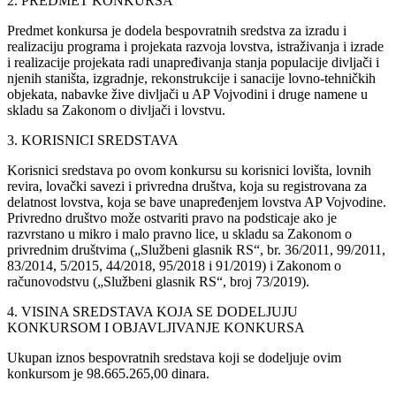
2. PREDMET KONKURSA
Predmet konkursa je dodela bespovratnih sredstva za izradu i
realizaciju programa i projekata razvoja lovstva, istraživanja i izrade
i realizacije projekata radi unapređivanja stanja populacije divljači i
njenih staništa, izgradnje, rekonstrukcije i sanacije lovno-tehničkih
objekata, nabavke žive divljači u AP Vojvodini i druge namene u
skladu sa Zakonom o divljači i lovstvu.
3. KORISNICI SREDSTAVA
Korisnici sredstava po ovom konkursu su korisnici lovišta, lovnih
revira, lovački savezi i privredna društva, koja su registrovana za
delatnost lovstva, koja se bave unapređenjem lovstva AP Vojvodine.
Privredno društvo može ostvariti pravo na podsticaje ako je
razvrstano u mikro i malo pravno lice, u skladu sa Zakonom o
privrednim društvima („Službeni glasnik RS“, br. 36/2011, 99/2011,
83/2014, 5/2015, 44/2018, 95/2018 i 91/2019) i Zakonom o
računovodstvu („Službeni glasnik RS“, broj 73/2019).
4. VISINA SREDSTAVA KOJA SE DODELJUJU
KONKURSOM I OBJAVLJIVANJE KONKURSA
Ukupan iznos bespovratnih sredstava koji se dodeljuje ovim
konkursom je 98.665.265,00 dinara.