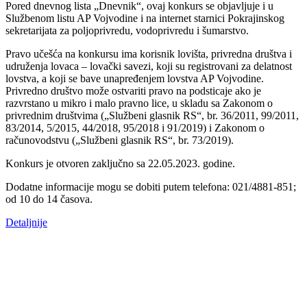
Pored dnevnog lista „Dnevnik“, ovaj konkurs se objavljuje i u
Službenom listu AP Vojvodine i na internet starnici Pokrajinskog
sekretarijata za poljoprivredu, vodoprivredu i šumarstvo.
Pravo učešća na konkursu ima korisnik lovišta, privredna društva i
udruženja lovaca – lovački savezi, koji su registrovani za delatnost
lovstva, a koji se bave unapređenjem lovstva AP Vojvodine.
Privredno društvo može ostvariti pravo na podsticaje ako je
razvrstano u mikro i malo pravno lice, u skladu sa Zakonom o
privrednim društvima („Službeni glasnik RS“, br. 36/2011, 99/2011,
83/2014, 5/2015, 44/2018, 95/2018 i 91/2019) i Zakonom o
računovodstvu („Službeni glasnik RS“, br. 73/2019).
Konkurs je otvoren zaključno sa 22.05.2023. godine.
Dodatne informacije mogu se dobiti putem telefona: 021/4881-851;
od 10 do 14 časova.
Detaljnije