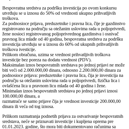
Bespovratna sredstva za podršku investicija po ovom konkursu
utvrđuju se u iznosu do 50% od vrednosti ukupno prihvatljivih
troškova.
Za podnosioce prijava, preduzetnike i pravna lica, čije je gazdinstvo
registrovano na području sa otežanim uslovima rada u poljoprivredi,
žene nosioci registrovanog poljoprivrednog gazdinstva i osnivač
pravnog lica mlađe od 40 godina, bespovratna sredstva za podršku
investicija utvrđuju se u iznosu do 60% od ukupnih prihvatljivih
troškova ivesticije.
Prilikom obračuna, uzima se vrednost prihvatljivih troškova
investicije bez poreza na dodatu vrednost (PDV).
Maksimalan iznos bespovratnih sredstava po jednoj prijavi ne može
biti veći od 2.000.000,00 dinara, odnosno 2.200.000,00 dinara za
podnosioce prijava: preduzetnike i pravna lica, čija je investicija na
području sa otežanim uslovima rada u poljoprivredi, fizička lica i
ovlašćena lica u pravnom licu mlađa od 40 godina i žene.
Minimalan iznos bespovratnih sredstava po jednoj prijavi iznosi
100.000,00 dinara, a
razmatraće se samo prijave čija je vrednost investicije 200.000,00
dinara ili veća od tog iznosa.
Prilikom razmatranja podnetih prijava za ostvarivanje bespovratnih
sredstava, neće se priznavati investicije i kupljena oprema pre
01.01.2023. godine, što mora biti dokumentovano računima sa