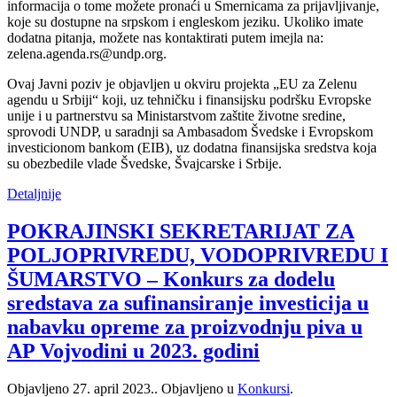
informacija o tome možete pronaći u Smernicama za prijavljivanje,
koje su dostupne na srpskom i engleskom jeziku. Ukoliko imate
dodatna pitanja, možete nas kontaktirati putem imejla na:
zelena.agenda.rs@undp.org.
Ovaj Javni poziv je objavljen u okviru projekta „EU za Zelenu
agendu u Srbiji“ koji, uz tehničku i finansijsku podršku Evropske
unije i u partnerstvu sa Ministarstvom zaštite životne sredine,
sprovodi UNDP, u saradnji sa Ambasadom Švedske i Evropskom
investicionom bankom (EIB), uz dodatna finansijska sredstva koja
su obezbedile vlade Švedske, Švajcarske i Srbije.
Detaljnije
POKRAJINSKI SEKRETARIJAT ZA
POLJOPRIVREDU, VODOPRIVREDU I
ŠUMARSTVO – Konkurs za dodelu
sredstava za sufinansiranje investicija u
nabavku opreme za proizvodnju piva u
AP Vojvodini u 2023. godini
Objavljeno
27. april 2023.
. Objavljeno u
Konkursi
.