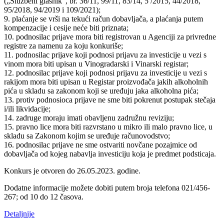
(„Službeni glasnik”, br. 36/11, 99/11, 83/14, 5 /2015, 44/2018,
95/2018, 94/2019 i 109/2021);
9. plaćanje se vrši na tekući račun dobavljača, a plaćanja putem
kompenzacije i cesije neće biti priznata;
10. podnosilac prijave mora biti registrovan u Agenciji za privredne
registre za namenu za koju konkuriše;
11. podnosilac prijave koji podnosi prijavu za investicije u vezi s
vinom mora biti upisan u Vinogradarski i Vinarski registar;
12. podnosilac prijave koji podnosi prijavu za investicije u vezi s
rakijom mora biti upisan u Registar proizvođača jakih alkoholnih
pića u skladu sa zakonom koji se uređuju jaka alkoholna pića;
13. protiv podnosioca prijave ne sme biti pokrenut postupak stečaja
i/ili likvidacije;
14. zadruge moraju imati obavljenu zadružnu reviziju;
15. pravno lice mora biti razvrstano u mikro ili malo pravno lice, u
skladu sa Zakonom kojim se uređuje računovodstvo;
16. podnosilac prijave ne sme ostvariti novčane pozajmice od
dobavljača od kojeg nabavlja investiciju koja je predmet podsticaja.
Konkurs je otvoren do 26.05.2023. godine.
Dodatne informacije možete dobiti putem broja telefona 021/456-
267; od 10 do 12 časova.
Detaljnije