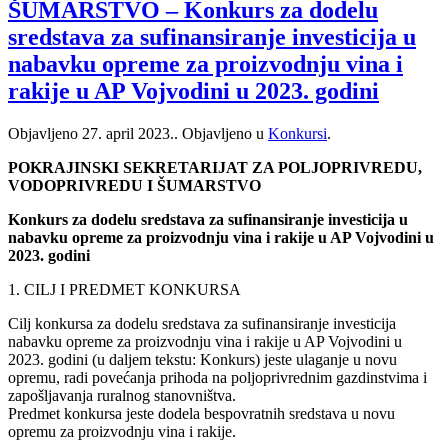
ŠUMARSTVO – Konkurs za dodelu
sredstava za sufinansiranje investicija u
nabavku opreme za proizvodnju vina i
rakije u AP Vojvodini u 2023. godini
Objavljeno
27. april 2023.
. Objavljeno u
Konkursi
.
POKRAJINSKI SEKRETARIJAT ZA POLJOPRIVREDU,
VODOPRIVREDU I ŠUMARSTVO
Konkurs za dodelu sredstava za sufinansiranje investicija u
nabavku opreme za proizvodnju vina i rakije u AP Vojvodini u
2023. godini
1. CILJ I PREDMET KONKURSA
Cilj konkursa za dodelu sredstava za sufinansiranje investicija
nabavku opreme za proizvodnju vina i rakije u AP Vojvodini u
2023. godini (u daljem tekstu: Konkurs) jeste ulaganje u novu
opremu, radi povećanja prihoda na poljoprivrednim gazdinstvima i
zapošljavanja ruralnog stanovništva.
Predmet konkursa jeste dodela bespovratnih sredstava u novu
opremu za proizvodnju vina i rakije.