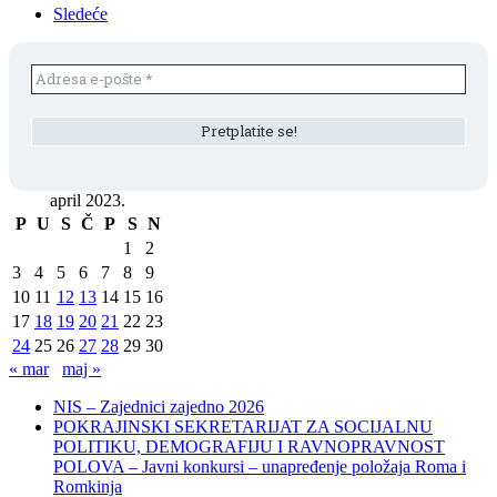
Sledeće
april 2023.
P
U
S
Č
P
S
N
1
2
3
4
5
6
7
8
9
10
11
12
13
14
15
16
17
18
19
20
21
22
23
24
25
26
27
28
29
30
« mar
maj »
NIS – Zajednici zajedno 2026
POKRAJINSKI SEKRETARIJAT ZA SOCIJALNU
POLITIKU, DEMOGRAFIJU I RAVNOPRAVNOST
POLOVA – Javni konkursi – unapređenje položaja Roma i
Romkinja