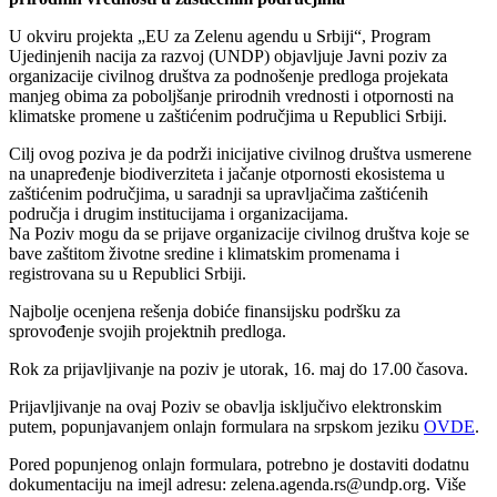
U okviru projekta „EU za Zelenu agendu u Srbiji“, Program
Ujedinjenih nacija za razvoj (UNDP) objavljuje Јavni poziv za
organizacije civilnog društva za podnošenje predloga projekata
manjeg obima za poboljšanje prirodnih vrednosti i otpornosti na
klimatske promene u zaštićenim područjima u Republici Srbiji.
Cilj ovog poziva je da podrži inicijative civilnog društva usmerene
na unapređenje biodiverziteta i jačanje otpornosti ekosistema u
zaštićenim područjima, u saradnji sa upravljačima zaštićenih
područja i drugim institucijama i organizacijama.
Na Poziv mogu da se prijave organizacije civilnog društva koje se
bave zaštitom životne sredine i klimatskim promenama i
registrovana su u Republici Srbiji.
Najbolje ocenjena rešenja dobiće finansijsku podršku za
sprovođenje svojih projektnih predloga.
Rok za prijavljivanje na poziv je utorak, 16. maj do 17.00 časova.
Prijavljivanje na ovaj Poziv se obavlja isključivo elektronskim
putem, popunjavanjem onlajn formulara na srpskom jeziku
OVDE
.
Pored popunjenog onlajn formulara, potrebno je dostaviti dodatnu
dokumentaciju na imejl adresu: zelena.agenda.rs@undp.org. Više