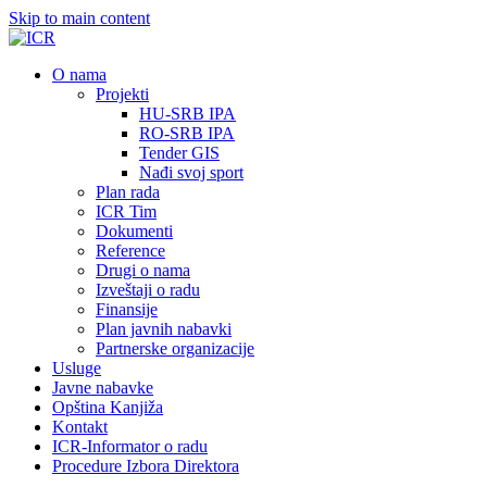
Skip to main content
О nama
Projekti
HU-SRB IPA
RO-SRB IPA
Tender GIS
Nađi svoj sport
Plan rada
ICR Tim
Dokumenti
Reference
Drugi o nama
Izveštaji o radu
Finansije
Plan javnih nabavki
Partnerske organizacije
Usluge
Javne nabavke
Opština Kanjiža
Kontakt
ICR-Informator o radu
Procedure Izbora Direktora