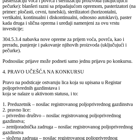
pasterizaciju voća i povrća i sterilizaciju proizvoda (uključujućii
pečurke): blanšeri razni sa pripadajućom opremom, pasterizatori (na
primer: pločasti, cevni, tunelski), sterilizatori (horizontalni,
vertikalni, kontinualni i diskontinualni, odnosno autoklavi), paster
kada druga i slična oprema i uređaji namenjeni za ovu vrstu
investicije;
304.5.3.4 nabavka nove opreme za prijem voća, povrća, kao i
preradu, punjenje i pakovanje njihovih proizvoda (uključujući i
pečurke).
Podnosilac prijave može podneti samo jednu prijavu po konkursu.
4. PRAVO UČEŠĆA NA KONKURSU
Pravo na podsticaje ostvaruju lica koja su upisana u Registar
poljoprivrednih gazdinstava i
koja se nalaze u aktivnom statusu, i to:
1. Preduzetnik – nosilac registrovanog poljoprivrednog gazdinstva
2. pravno lice:
– privredno društvo – nosilac registrovanog poljoprivrednog
gazdinstva;
– zemljoradnička zadruga – nosilac registrovanog poljoprivrednog
gazdinstva
– složena zadruga – nosilac registrovanog poljoprivrednog