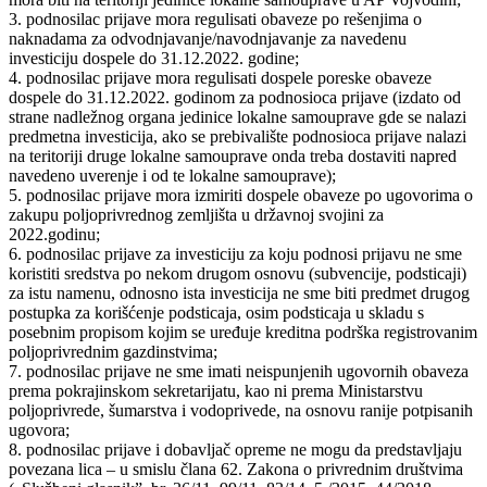
3. podnosilac prijave mora regulisati obaveze po rešenjima o
naknadama za odvodnjavanje/navodnjavanje za navedenu
investiciju dospele do 31.12.2022. godine;
4. podnosilac prijave mora regulisati dospele poreske obaveze
dospele do 31.12.2022. godinom za podnosioca prijave (izdato od
strane nadležnog organa jedinice lokalne samouprave gde se nalazi
predmetna investicija, ako se prebivalište podnosioca prijave nalazi
na teritoriji druge lokalne samouprave onda treba dostaviti napred
navedeno uverenje i od te lokalne samouprave);
5. podnosilac prijave mora izmiriti dospele obaveze po ugovorima o
zakupu poljoprivrednog zemljišta u državnoj svojini za
2022.godinu;
6. podnosilac prijave za investiciju za koju podnosi prijavu ne sme
koristiti sredstva po nekom drugom osnovu (subvencije, podsticaji)
za istu namenu, odnosno ista investicija ne sme biti predmet drugog
postupka za korišćenje podsticaja, osim podsticaja u skladu s
posebnim propisom kojim se uređuje kreditna podrška registrovanim
poljoprivrednim gazdinstvima;
7. podnosilac prijave ne sme imati neispunjenih ugovornih obaveza
prema pokrajinskom sekretarijatu, kao ni prema Ministarstvu
poljoprivrede, šumarstva i vodoprivede, na osnovu ranije potpisanih
ugovora;
8. podnosilac prijave i dobavljač opreme ne mogu da predstavljaju
povezana lica ‒ u smislu člana 62. Zakona o privrednim društvima