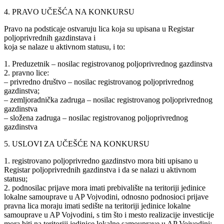
4. PRAVO UČEŠĆA NA KONKURSU
Pravo na podsticaje ostvaruju lica koja su upisana u Registar
poljoprivrednih gazdinstava i
koja se nalaze u aktivnom statusu, i to:
1. Preduzetnik – nosilac registrovanog poljoprivrednog gazdinstva
2. pravno lice:
– privredno društvo – nosilac registrovanog poljoprivrednog
gazdinstva;
– zemljoradnička zadruga – nosilac registrovanog poljoprivrednog
gazdinstva
– složena zadruga – nosilac registrovanog poljoprivrednog
gazdinstva
5. USLOVI ZA UČEŠĆE NA KONKURSU
1. registrovano poljoprivredno gazdinstvo mora biti upisano u
Registar poljoprivrednih gazdinstva i da se nalazi u aktivnom
statusu;
2. podnosilac prijave mora imati prebivalište na teritoriji jedinice
lokalne samouprave u AP Vojvodini, odnosno podnosioci prijave
pravna lica moraju imati sedište na teritoriji jedinice lokalne
samouprave u AP Vojvodini, s tim što i mesto realizacije investicije
mora biti na teritoriji jedinice lokalne samouprave u AP Vojvodini;