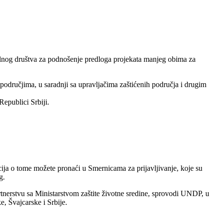
ilnog društva za podnošenje predloga projekata manjeg obima za
 područjima, u saradnji sa upravljačima zaštićenih područja i drugim
epublici Srbiji.
ija o tome možete pronaći u Smernicama za prijavljivanje, koje su
g.
rtnerstvu sa Ministarstvom zaštite životne sredine, sprovodi UNDP, u
 Švajcarske i Srbije.