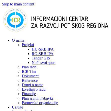
Skip to main content
О nama
Projekti
HU-SRB IPA
RO-SRB IPA
Tender GIS
Nađi svoj sport
Plan rada
ICR Tim
Dokumenti
Reference
Drugi o nama
Izveštaji o radu
Finansije
Plan javnih nabavki
Partnerske organizacije
Usluge