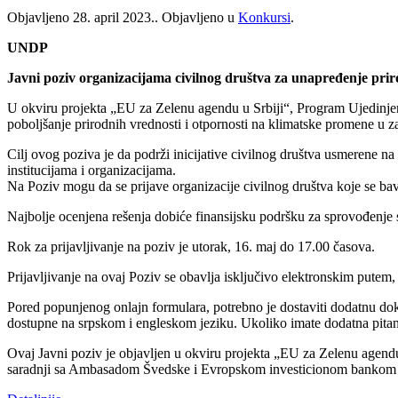
Objavljeno
28. april 2023.
. Objavljeno u
Konkursi
.
UNDP
Javni poziv organizacijama civilnog društva za unapređenje pri
U okviru projekta „EU za Zelenu agendu u Srbiji“, Program Ujedinjen
poboljšanje prirodnih vrednosti i otpornosti na klimatske promene u z
Cilj ovog poziva je da podrži inicijative civilnog društva usmerene na
institucijama i organizacijama.
Na Poziv mogu da se prijave organizacije civilnog društva koje se bav
Najbolje ocenjena rešenja dobiće finansijsku podršku za sprovođenje 
Rok za prijavljivanje na poziv je utorak, 16. maj do 17.00 časova.
Prijavljivanje na ovaj Poziv se obavlja isključivo elektronskim pute
Pored popunjenog onlajn formulara, potrebno je dostaviti dodatnu do
dostupne na srpskom i engleskom jeziku. Ukoliko imate dodatna pitan
Ovaj Javni poziv je objavljen u okviru projekta „EU za Zelenu agendu 
saradnji sa Ambasadom Švedske i Evropskom investicionom bankom (EI