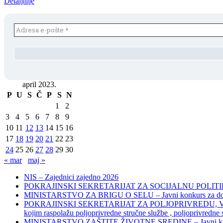
Detaljnije
april 2023.
P
U
S
Č
P
S
N
1
2
3
4
5
6
7
8
9
10
11
12
13
14
15
16
17
18
19
20
21
22
23
24
25
26
27
28
29
30
« mar
maj »
NIS – Zajednici zajedno 2026
POKRAJINSKI SEKRETARIJAT ZA SOCIJALNU POLITIKU, 
MINISTARSTVO ZA BRIGU O SELU – Javni konkurs za dodelu bes
POKRAJINSKI SEKRETARIJAT ZA POLJOPRIVREDU, VODOPRIVR
kojim raspolažu poljoprivredne stručne službe , poljoprivredne
MINISTARSTVO ZAŠTITE ŽIVOTNE SREDINE – Javni konkurs za dod