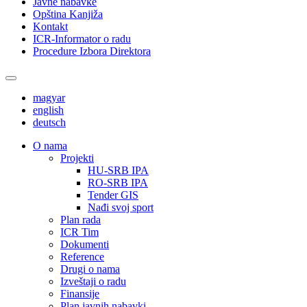
Javne nabavke
Opština Kanjiža
Kontakt
ICR-Informator o radu
Procedure Izbora Direktora
magyar
english
deutsch
О nama
Projekti
HU-SRB IPA
RO-SRB IPA
Tender GIS
Nađi svoj sport
Plan rada
ICR Tim
Dokumenti
Reference
Drugi o nama
Izveštaji o radu
Finansije
Plan javnih nabavki