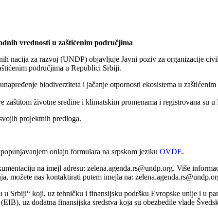
rodnih vrednosti u zaštićenim područjima
ih nacija za razvoj (UNDP) objavljuje Јavni poziv za organizacije civ
aštićenim područjima u Republici Srbiji.
 unapređenje biodiverziteta i jačanje otpornosti ekosistema u zaštićenim
e zaštitom životne sredine i klimatskim promenama i registrovana su u R
svojih projektnih predloga.
m, popunjavanjem onlajn formulara na srpskom jeziku
OVDE
.
kumentaciju na imejl adresu: zelena.agenda.rs@undp.org. Više informac
ja, možete nas kontaktirati putem imejla na: zelena.agenda.rs@undp.or
u Srbiji“ koji, uz tehničku i finansijsku podršku Evropske unije i u pa
B), uz dodatna finansijska sredstva koja su obezbedile vlade Švedske,