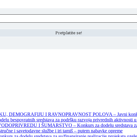
DEMOGRAFIJU I RAVNOPRAVNOST POLOVA – Javni konkursi – 
povratnih sredstava za podršku razvoja privrednih aktivnosti u seo
EDU I ŠUMARSTVO – Konkurs za dodelu sredstava za finansiran
 stručne i savetodavne službe i iri tamiš ‒ putem nabavke opreme
elu sredstava za su/finansiranje realizacije projekata ozelenjavan