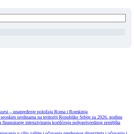
unapređenje položaja Roma i Romkinja
skim sredinama na teritoriji Republike Srbije za 2026. godinu
je intenziviranja korišćenja poljoprivrednog zemljišta
ja u cilju zaštite i očuvanja predeonog diverziteta i očuvanja i