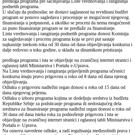
predloga programa pre sačinjavanja Liste vrednovanja i rangiranja
podnetih programa.
U slučaju da podnosilac ne dostavi saglasnost na revidirani budžet
program se ponovo sagledava i procenjuje se mogućnost njegovog
finansiranja u potpunosti, a ukoliko se proceni da nema mogućnosti
za puno finansiranje program se ne predlaže za finansiranje.
Listu vrednovanja i rangiranja podnetih programa donosi Komisija
za sagledavanje i procenu programa koja se prvi put sastaje
najkasnije istekom roka od 30 dana od dana objavljivanja konkursa i
dalje redovno u toku godine, u skladu sa dinamikom pristizanja
predloga programa i ista se objavljuje na zvaničnoj internet stranici i
oglasnoj tabli Ministarstva i Portalu e-Uprava.
Na Listu vrednovanja i rangiranja prijavljenih programa učesnici
konkursa imaju pravo prigovora u roku od 8 dana od dana njenog
objavljivanja.
Odluku o prigovoru nadležni organ donosi u roku od 15 dana od
dana njegovog prijema.
Odluku o izboru programa kojima se dodeljuju sredstva iz budžeta
Republike Srbije za podsticanje programa ili nedostajućeg dela
sredstava za finansiranje programa nadležni organ donosi u roku od
30 dana od dana isteka roka za podnošenje prigovora i ista se
objavljuje na zvaničnoj internet stranici i oglasnoj tabli Ministarstva i
Portalu e- Uprava.
Na osnovu navedene odluke, a radi regulisanja međusobnih prava i