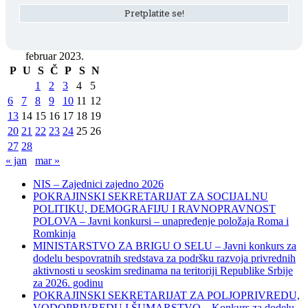
februar 2023.
P
U
S
Č
P
S
N
1
2
3
4
5
6
7
8
9
10
11
12
13
14
15
16
17
18
19
20
21
22
23
24
25
26
27
28
« jan
mar »
NIS – Zajednici zajedno 2026
POKRAJINSKI SEKRETARIJAT ZA SOCIJALNU
POLITIKU, DEMOGRAFIJU I RAVNOPRAVNOST
POLOVA – Javni konkursi – unapređenje položaja Roma i
Romkinja
MINISTARSTVO ZA BRIGU O SELU – Javni konkurs za
dodelu bespovratnih sredstava za podršku razvoja privrednih
aktivnosti u seoskim sredinama na teritoriji Republike Srbije
za 2026. godinu
POKRAJINSKI SEKRETARIJAT ZA POLJOPRIVREDU,
VODOPRIVREDU I ŠUMARSTVO – Konkurs za dodelu