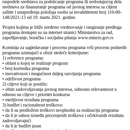
raspodele sredstava za podsticanje programa ili nedostajućeg dela
sredstava za finansiranje programa od javnog interesa sa ciljem
zaštite i unapređenja položaja osoba sa invaliditetom broj 110-00-
148/2021-15 od 19. marta 2021. godine.
Propisi kojima je bliže uređeno vrednovanje i rangiranje predloga
programa dostupni su na internet stranici Ministarstva za rad,
zapošljavanje, boračka i socijalna pitanja www.minrzs.gov.rs
Komisija za sagledavanje i procenu programa vrši procenu podnetih
programa uzimajući u obzir sledeće kriterijume:
1) reference programa:
• oblast u kojoj se realizuje program
• broj korisnika programa
• inovativnost i mogućnost daljeg razvijanja programa
• održivost programa
2) ciljeve koji se postižu:
• obim zadovoljavanja javnog interesa, odnosno relevantnost u
odnosu na ciljeve i prioritet konkursa
• merljivost rezultata programa
3) budžet i racionalnost troškova:
• da li su predloženi troškovi neophodni za realizaciju programa
• da li je odnos između procenjenih troškova i očekivanih rezultata
zadovoljavajući
• da li je budžet jasan