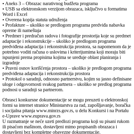
• Aneks 3 – Obrazac narativnog budžeta programa
• USB sa elektronskom verzijom obrazaca, isključivo u formatima
Word i Excel
• Overena kopija statuta udruženja
• Profakture – ukoliko se predlogom programa predviđa nabavka
opreme ili nameštaja
• Predmer i predračun radova i fotografije prostorija koje su predmet
adaptacije i rekonstrukcije – ukoliko je predlogom programa
predviđena adaptacija i rekonstrukcija prostora, sa napomenom da je
potrebno voditi računa o uslovima i kriterijumima koji moraju biti
ispunjeni prema propisima kojima se uređuje oblast planiranja i
izgradnje
• Pravni osnov korišćenja prostora – ukoliko je predlogom programa
predviđena adaptacija i rekonstrukcija prostora
• Protokol o saradnji, odnosno partnerstvu, kojim su jasno definisane
uloge i odgovornosti svakog partnera – ukoliko se predlog programa
podnosi u saradnji sa partnerom.
Obrasci konkursne dokumentacije se mogu preuzeti u elektronskoj
formi sa internet stranice Ministarstva za rad, zapošljavanje, boračka
i socijalna pitanja www.minrzs.gov.rs, u delu Konkursi i na Portalu
e-Uprave www.euprava.gov.rs
U razmatranje se neće uzeti predlozi programa koji su pisani rukom
ili pisaćom mašinom, dostavljeni mimo propisanih obrazaca i
dostavljeni bez kompletne obavezne dokumentacije.