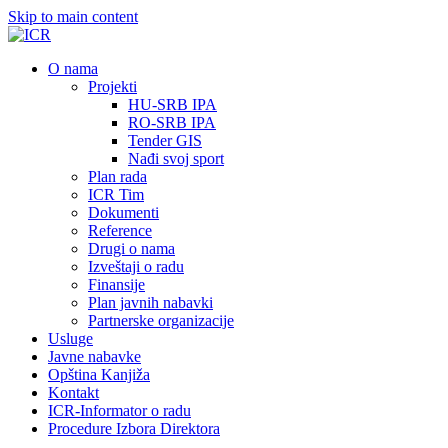
Skip to main content
О nama
Projekti
HU-SRB IPA
RO-SRB IPA
Tender GIS
Nađi svoj sport
Plan rada
ICR Tim
Dokumenti
Reference
Drugi o nama
Izveštaji o radu
Finansije
Plan javnih nabavki
Partnerske organizacije
Usluge
Javne nabavke
Opština Kanjiža
Kontakt
ICR-Informator o radu
Procedure Izbora Direktora