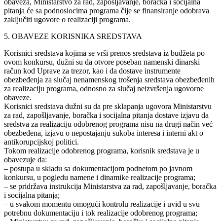
obaveza, Ministarstvo za rad, zapošljavanje, boračka i socijalna
pitanja će sa podnosiocima programa čije se finansiranje odobrava
zaključiti ugovore o realizaciji programa.
5. OBAVEZE KORISNIKA SREDSTAVA
Korisnici sredstava kojima se vrši prenos sredstava iz budžeta po
ovom konkursu, dužni su da otvore poseban namenski dinarski
račun kod Uprave za trezor, kao i da dostave instrumente
obezbeđenja za slučaj nenamenskog trošenja sredstava obezbeđenih
za realizaciju programa, odnosno za slučaj neizvršenja ugovorne
obaveze.
Korisnici sredstava dužni su da pre sklapanja ugovora Ministarstvu
za rad, zapošljavanje, boračka i socijalna pitanja dostave izjavu da
sredstva za realizaciju odobrenog programa nisu na drugi način već
obezbeđena, izjavu o nepostajanju sukoba interesa i interni akt o
antikorupcijskoj politici.
Tokom realizacije odobrenog programa, korisnik sredstava je u
obavezuje da:
– postupa u skladu sa dokumentacijom podnetom po javnom
konkursu, u pogledu namene i dinamike realizacije programa;
– se pridržava instrukcija Ministarstva za rad, zapošljavanje, boračka
i socijalna pitanja;
– u svakom momentu omogući kontrolu realizacije i uvid u svu
potrebnu dokumentaciju i tok realizacije odobrenog programa;