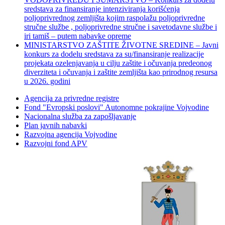
sredstava za finansiranje intenziviranja korišćenja
poljoprivrednog zemljišta kojim raspolažu poljoprivredne
stručne službe , poljoprivredne stručne i savetodavne službe i
iri tamiš ‒ putem nabavke opreme
MINISTARSTVO ZAŠTITE ŽIVOTNE SREDINE – Javni
konkurs za dodelu sredstava za su/finansiranje realizacije
projekata ozelenjavanja u cilju zaštite i očuvanja predeonog
diverziteta i očuvanja i zaštite zemljišta kao prirodnog resursa
u 2026. godini
Agencija za privredne registre
Fond "Evropski poslovi" Autonomne pokrajine Vojvodine
Nacionalna služba za zapošljavanje
Plan javnih nabavki
Razvojna agencija Vojvodine
Razvojni fond APV