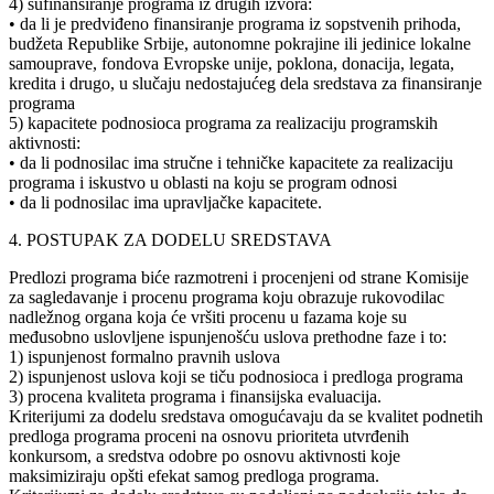
4) sufinansiranje programa iz drugih izvora:
• da li je predviđeno finansiranje programa iz sopstvenih prihoda,
budžeta Republike Srbije, autonomne pokrajine ili jedinice lokalne
samouprave, fondova Evropske unije, poklona, donacija, legata,
kredita i drugo, u slučaju nedostajućeg dela sredstava za finansiranje
programa
5) kapacitete podnosioca programa za realizaciju programskih
aktivnosti:
• da li podnosilac ima stručne i tehničke kapacitete za realizaciju
programa i iskustvo u oblasti na koju se program odnosi
• da li podnosilac ima upravljačke kapacitete.
4. POSTUPAK ZA DODELU SREDSTAVA
Predlozi programa biće razmotreni i procenjeni od strane Komisije
za sagledavanje i procenu programa koju obrazuje rukovodilac
nadležnog organa koja će vršiti procenu u fazama koje su
međusobno uslovljene ispunjenošću uslova prethodne faze i to:
1) ispunjenost formalno pravnih uslova
2) ispunjenost uslova koji se tiču podnosioca i predloga programa
3) procena kvaliteta programa i finansijska evaluacija.
Kriterijumi za dodelu sredstava omogućavaju da se kvalitet podnetih
predloga programa proceni na osnovu prioriteta utvrđenih
konkursom, a sredstva odobre po osnovu aktivnosti koje
maksimiziraju opšti efekat samog predloga programa.