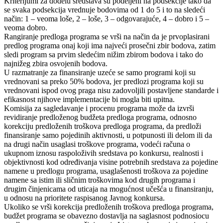
Kriterijumi za dodelu sredstava su podeljeni na podsekcije tako da
se svaka podsekcija vrednuje bodovima od 1 do 5 i to na sledeći
način: 1 – veoma loše, 2 – loše, 3 – odgovarajuće, 4 – dobro i 5 –
veoma dobro.
Rangiranje predloga programa se vrši na način da je prvoplasirani
predlog programa onaj koji ima najveći prosečni zbir bodova, zatim
sledi program sa prvim sledećim nižim zbirom bodova i tako do
najnižeg zbira osvojenih bodova.
U razmatranje za finansiranje uzeće se samo programi koji su
vrednovani sa preko 50% bodova, jer predlozi programa koji su
vrednovani ispod ovog praga nisu zadovoljili postavljene standarde i
efikasnost njihove implementacije bi mogla biti upitna.
Komisija za sagledavanje i procenu programa može da izvrši
revidiranje predloženog budžeta predloga programa, odnosno
korekciju predloženih troškova predloga programa, da predloži
finansiranje samo pojedinih aktivnosti, u potpunosti ili delom ili da
na drugi način usaglasi troškove programa, vodeći računa o
ukupnom iznosu raspoloživih sredstava po konkursu, realnosti i
objektivnosti kod određivanja visine potrebnih sredstava za pojedine
namene u predlogu programa, usaglašenosti troškova za pojedine
namene sa istim ili sličnim troškovima kod drugih programa i
drugim činjenicama od uticaja na mogućnost učešća u finansiranju,
u odnosu na prioritete raspisanog Javnog konkursa.
Ukoliko se vrši korekcija predloženih troškova predloga programa,
budžet programa se obavezno dostavlja na saglasnost podnosiocu