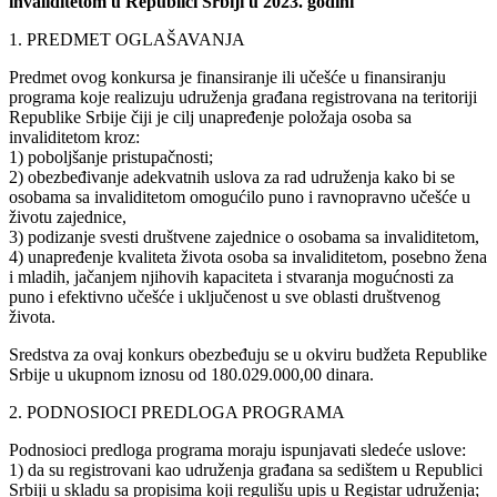
invaliditetom u Republici Srbiji u 2023. godini
1. PREDMET OGLAŠAVANJA
Predmet ovog konkursa je finansiranje ili učešće u finansiranju
programa koje realizuju udruženja građana registrovana na teritoriji
Republike Srbije čiji je cilj unapređenje položaja osoba sa
invaliditetom kroz:
1) poboljšanje pristupačnosti;
2) obezbeđivanje adekvatnih uslova za rad udruženja kako bi se
osobama sa invaliditetom omogućilo puno i ravnopravno učešće u
životu zajednice,
3) podizanje svesti društvene zajednice o osobama sa invaliditetom,
4) unapređenje kvaliteta života osoba sa invaliditetom, posebno žena
i mladih, jačanjem njihovih kapaciteta i stvaranja mogućnosti za
puno i efektivno učešće i uključenost u sve oblasti društvenog
života.
Sredstva za ovaj konkurs obezbeđuju se u okviru budžeta Republike
Srbije u ukupnom iznosu od 180.029.000,00 dinara.
2. PODNOSIOCI PREDLOGA PROGRAMA
Podnosioci predloga programa moraju ispunjavati sledeće uslove:
1) da su registrovani kao udruženja građana sa sedištem u Republici
Srbiji u skladu sa propisima koji regulišu upis u Registar udruženja;