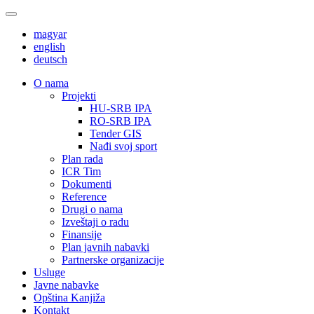
magyar
english
deutsch
О nama
Projekti
HU-SRB IPA
RO-SRB IPA
Tender GIS
Nađi svoj sport
Plan rada
ICR Tim
Dokumenti
Reference
Drugi o nama
Izveštaji o radu
Finansije
Plan javnih nabavki
Partnerske organizacije
Usluge
Javne nabavke
Opština Kanjiža
Kontakt