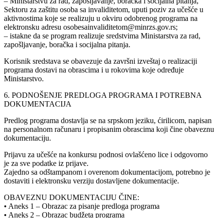
– Ministarstvu za rad, zapošljavanje, boračka i socijalna pitanja,
Sektoru za zaštitu osoba sa invaliditetom, uputi poziv za učešće u
aktivnostima koje se realizuju u okviru odobrenog programa na
elektronsku adresu osobesainvaliditetom@minrzs.gov.rs;
– istakne da se program realizuje sredstvima Ministarstva za rad,
zapošljavanje, boračka i socijalna pitanja.
Korisnik sredstava se obavezuje da završni izveštaj o realizaciji
programa dostavi na obrascima i u rokovima koje određuje
Ministarstvo.
6. PODNOŠENJE PREDLOGA PROGRAMA I POTREBNA
DOKUMENTACIJA
Predlog programa dostavlja se na srpskom jeziku, ćirilicom, napisan
na personalnom računaru i propisanim obrascima koji čine obaveznu
dokumentaciju.
Prijavu za učešće na konkursu podnosi ovlašćeno lice i odgovorno
je za sve podatke iz prijave.
Zajedno sa odštampanom i overenom dokumentacijom, potrebno je
dostaviti i elektronsku verziju dostavljene dokumentacije.
OBAVEZNU DOKUMENTACIJU ČINE:
• Aneks 1 – Obrazac za pisanje predloga programa
• Aneks 2 – Obrazac budžeta programa