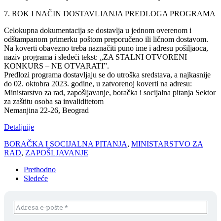
7. ROK I NAČIN DOSTAVLJANJA PREDLOGA PROGRAMA
Celokupna dokumentacija se dostavlja u jednom overenom i
odštampanom primerku poštom preporučeno ili ličnom dostavom.
Na koverti obavezno treba naznačiti puno ime i adresu pošiljaoca,
naziv programa i sledeći tekst: „ZA STALNI OTVORENI
KONKURS – NE OTVARATI”.
Predlozi programa dostavljaju se do utroška sredstava, a najkasnije
do 02. oktobra 2023. godine, u zatvorenoj koverti na adresu:
Ministarstvo za rad, zapošljavanje, boračka i socijalna pitanja Sektor
za zaštitu osoba sa invaliditetom
Nemanjina 22-26, Beograd
Detaljnije
BORAČKA I SOCIJALNA PITANJA
,
MINISTARSTVO ZA
RAD
,
ZAPOŠLJAVANJE
Prethodno
Sledeće