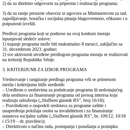
2) da su direktno odgovorni za pripremu i realizaciju programa;
3) da su ranije preuzete obaveze iz ugovora sa Ministarstvom za rad,
zapošljavanje, boračka i socijalna pitanja blagovremeno, efikasno i u
potpunosti izvršili.
Predlozi programa koji se podnose na ovaj konkurs moraju
ispunjavati sledeće uslove:
1) trajanje programa može biti maksimalno 8 meseci, zaključno sa
31. decembrom 2023. godine;
2) sve aktivnosti utvrđene predlogom programa moraju se realizovati
na teritoriji Republike Srbije.
3. KRITERIJUMI ZA IZBOR PROGRAMA
Vrednovanje i rangiranje predloga programa vrši se primenom
merila i kriterijuma bliže uređenih:
– Uredbom o sredstvima za podsticanje programa ili nedostajućeg
dela sredstava za finansiranje programa od javnog interesa koja
realizuju udruženja („Službeni glasnik RS”, broj 16/18);
– Pravilnikom o raspodeli sredstava za programe zaštite i
unapređenja položaja osoba sa invaliditetom i za finansiranje
ustanova socijalne zaštite („Službeni glasnik RS”, br. 109/12, 10/18
i 15/19 – dr. pravilnici);
– Direktivom o načinu rada, postupanja i ponašanja u postupku