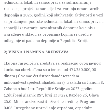
jedinicama lokalnih samouprava za sufinansiranje
realizacije projekata sanacije i zatvaranja nesanitarnih
deponija u 2023. godini, koji obuhvataju aktivnosti u vezi
sa pružanjem podrške jedinicama lokalnih samouprava u
sanaciji i zatvaranju nesanitarnih deponija koje nisu
izgrađene u skladu sa propisima kojima se uređuje
odlaganje otpada na deponije u Republici Srbiji.
2) VISINA I NAMENA SREDSTAVA
Ukupna raspoloživa sredstva za realizaciju ovog javnog
konkursa obezbeđena su u iznosu od 477.250.000,00
dinara (slovima: četristosedamdesetsedam
milionadvestapedesthiljadadinara), u skladu sa članom 8.
Zakona o budžetu Republike Srbije za 2023. godinu
(„Službeni glasnik RSˮ, broj 138/22), Razdeo 25, Glava
25.0- Ministarstvo zaštite životne sredine, Program
0406-Integrisano upravljanje otpadom, otpadnim