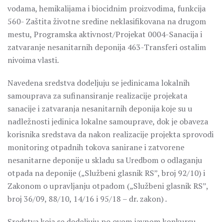
vodama, hemikalijama i biocidnim proizvodima, funkcija
560- Zaštita životne sredine neklasifikovana na drugom
mestu, Programska aktivnost/Projekat 0004-Sanacija i
zatvaranje nesanitarnih deponija 463-Transferi ostalim
nivoima vlasti.
Navedena sredstva dodeljuju se jedinicama lokalnih
samouprava za sufinansiranje realizacije projekata
sanacije i zatvaranja nesanitarnih deponija koje su u
nadležnosti jedinica lokalne samouprave, dok je obaveza
korisnika sredstava da nakon realizacije projekta sprovodi
monitoring otpadnih tokova sanirane i zatvorene
nesanitarne deponije u skladu sa Uredbom o odlaganju
otpada na deponije („Službeni glasnik RSˮ, broj 92/10) i
Zakonom o upravljanju otpadom („Službeni glasnik RSˮ,
broj 36/09, 88/10, 14/16 i 95/18 – dr. zakon) .
Sredstva koja se dodeljuju po ovom javnom konkursu