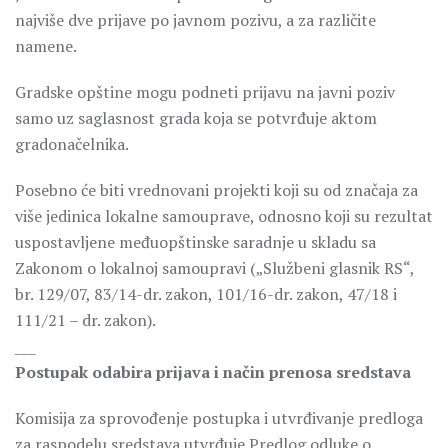
najviše dve prijave po javnom pozivu, a za različite
namene.
Gradske opštine mogu podneti prijavu na javni poziv
samo uz saglasnost grada koja se potvrđuje aktom
gradonačelnika.
Posebno će biti vrednovani projekti koji su od značaja za
više jedinica lokalne samouprave, odnosno koji su rezultat
uspostavljene međuopštinske saradnje u skladu sa
Zakonom o lokalnoj samoupravi („Službeni glasnik RS“,
br. 129/07, 83/14-dr. zakon, 101/16-dr. zakon, 47/18 i
111/21 – dr. zakon).
___
Postupak odabira prijava i način prenosa sredstava
Komisija za sprovođenje postupka i utvrđivanje predloga
za raspodelu sredstava utvrđuje Predlog odluke o