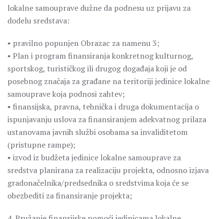
lokalne samouprave dužne da podnesu uz prijavu za
dodelu sredstava:
• pravilno popunjen Obrazac za namenu 3;
• Plan i program finansiranja konkretnog kulturnog,
sportskog, turističkog ili drugog događaja koji je od
posebnog značaja za građane na teritoriji jedinice lokalne
samouprave koja podnosi zahtev;
• finansijska, pravna, tehnička i druga dokumentacija o
ispunjavanju uslova za finansiranjem adekvatnog prilaza
ustanovama javnih službi osobama sa invaliditetom
(pristupne rampe);
• izvod iz budžeta jedinice lokalne samouprave za
sredstva planirana za realizaciju projekta, odnosno izjava
gradonačelnika/predsednika o sredstvima koja će se
obezbediti za finansiranje projekta;
4. Pružanje finansijske pomoći jedinicama lokalne