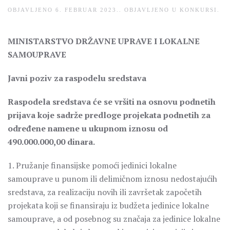
OBJAVLJENO
6. FEBRUAR 2023.
. OBJAVLJENO U
KONKURSI
.
MINISTARSTVO DRŽAVNE UPRAVE I LOKALNE
SAMOUPRAVE
Javni poziv za raspodelu sredstava
Raspodela sredstava će se vršiti na osnovu podnetih
prijava koje sadrže predloge projekata podnetih za
određene namene u ukupnom iznosu od
490.000.000,00 dinara.
1. Pružanje finansijske pomoći jedinici lokalne
samouprave u punom ili delimičnom iznosu nedostajućih
sredstava, za realizaciju novih ili završetak započetih
projekata koji se finansiraju iz budžeta jedinice lokalne
samouprave, a od posebnog su značaja za jedinice lokalne