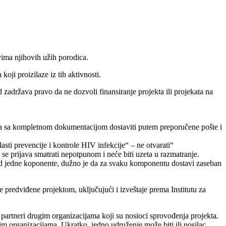
vima njihovih užih porodica.
oji proizilaze iz tih aktivnosti.
zadržava pravo da ne dozvoli finansiranje projekta ili projekata na
kata sa kompletnom dokumentacijom dostaviti putem preporučene pošte i
sti prevencije i kontrole HIV infekcije“ – ne otvarati“
e prijava smatrati nepotpunom i neće biti uzeta u razmatranje.
od jedne koponente, dužno je da za svaku komponentu dostavi zaseban
e predviđene projektom, uključujući i izveštaje prema Institutu za
partneri drugim organizacijama koji su nosioci sprovođenja projekta.
m organizacijama. Ukratko, jedno udruženje može biti ili nosilac