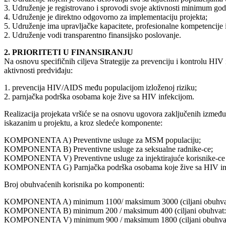
3. Udruženje je registrovano i sprovodi svoje aktivnosti minimum god
4. Udruženje je direktno odgovorno za implementaciju projekta;
5. Udruženje ima upravljačke kapacitete, profesionalne kompetencije i 
2. Udruženje vodi transparentno finansijsko poslovanje.
2. PRIORITETI U FINANSIRANJU
Na osnovu specifičnih ciljeva Strategije za prevenciju i kontrolu HIV 
aktivnosti predviđaju:
1. prevencija HIV/AIDS među populacijom izloženoj riziku;
2. parnjačka podrška osobama koje žive sa HIV infekcijom.
Realizacija projekata vršiće se na osnovu ugovora zaključenih između 
iskazanim u projektu, a kroz sledeće komponente:
KOMPONENTA A) Preventivne usluge za MSM populaciju;
KOMPONENTA B) Preventivne usluge za seksualne radnike-ce;
KOMPONENTA V) Preventivne usluge za injektirajuće korisnike-ce
KOMPONENTA G) Parnjačka podrška osobama koje žive sa HIV in
Broj obuhvaćenih korisnika po komponenti:
KOMPONENTA A) minimum 1100/ maksimum 3000 (ciljani obuhvat:
KOMPONENTA B) minimum 200 / maksimum 400 (ciljani obuhvat: 8
KOMPONENTA V) minimum 900 / maksimum 1800 (ciljani obuhvat: 