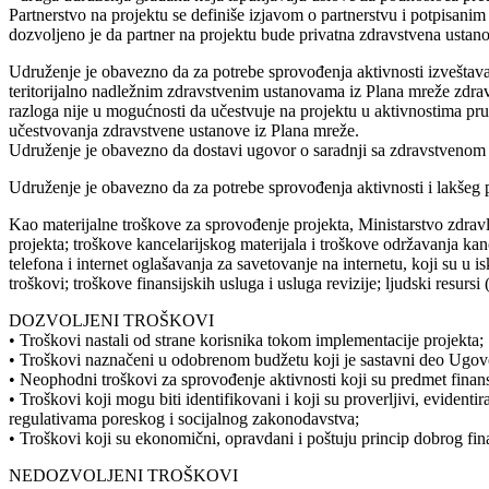
Partnerstvo na projektu se definiše izjavom o partnerstvu i potpisan
dozvoljeno je da partner na projektu bude privatna zdravstvena ustan
Udruženje je obavezno da za potrebe sprovođenja aktivnosti izveštav
teritorijalno nadležnim zdravstvenim ustanovama iz Plana mreže zdravs
razloga nije u mogućnosti da učestvuje na projektu u aktivnostima pr
učestvovanja zdravstvene ustanove iz Plana mreže.
Udruženje je obavezno da dostavi ugovor o saradnji sa zdravstvenom 
Udruženje je obavezno da za potrebe sprovođenja aktivnosti i lakšeg 
Kao materijalne troškove za sprovođenje projekta, Ministarstvo zdravlj
projekta; troškove kancelarijskog materijala i troškove održavanja kanc
telefona i internet oglašavanja za savetovanje na internetu, koji su u
troškovi; troškove finansijskih usluga i usluga revizije; ljudski resurs
DOZVOLJENI TROŠKOVI
• Troškovi nastali od strane korisnika tokom implementacije projekta;
• Troškovi naznačeni u odobrenom budžetu koji je sastavni deo Ugov
• Neophodni troškovi za sprovođenje aktivnosti koji su predmet finans
• Troškovi koji mogu biti identifikovani i koji su proverljivi, eviden
regulativama poreskog i socijalnog zakonodavstva;
• Troškovi koji su ekonomični, opravdani i poštuju princip dobrog fin
NEDOZVOLJENI TROŠKOVI