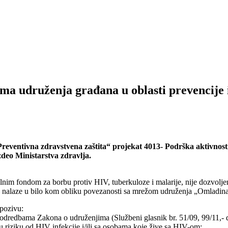
ima udruženja građana u oblasti prevencije 
Preventivna zdravstvena zaštita“ projekat 4013- Podrška aktivnos
azdeo Ministarstva zdravlja.
lnim fondom za borbu protiv HIV, tuberkuloze i malarije, nije dozvol
ja se nalaze u bilo kom obliku povezanosti sa mrežom udruženja „Omlad
 pozivu:
a odredbama Zakona o udruženjima (Službeni glasnik br. 51/09, 99/11,- d
u riziku od HIV infekcije i/ili sa osobama koje žive sa HIV-om;