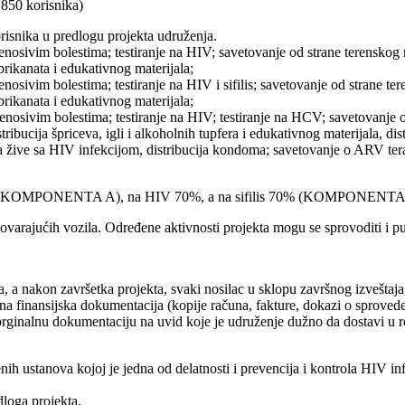
50 korisnika)
risnika u predlogu projekta udruženja.
im bolestima; testiranje na HIV; savetovanje od strane terenskog ra
brikanata i edukativnog materijala;
m bolestima; testiranje na HIV i sifilis; savetovanje od strane teren
brikanata i edukativnog materijala;
im bolestima; testiranje na HIV; testiranje na HCV; savetovanje od 
tribucija špriceva, igli i alkoholnih tupfera i edukativnog materijala, di
ve sa HIV infekcijom, distribucija kondoma; savetovanje o ARV tera
ti 80 % (KOMPONENTA A), na HIV 70%, a na sifilis 70% (KOMPON
govarajućih vozila. Određene aktivnosti projekta mogu se sprovoditi i pu
 a nakon završetka projekta, svaki nosilac u sklopu završnog izveštaja, 
tna finansijska dokumentacija (kopije računa, fakture, dokazi o sproved
 i orginalnu dokumentaciju na uvid koje je udruženje dužno da dostavi 
nih ustanova kojoj je jedna od delatnosti i prevencija i kontrola HIV inf
loga projekta.