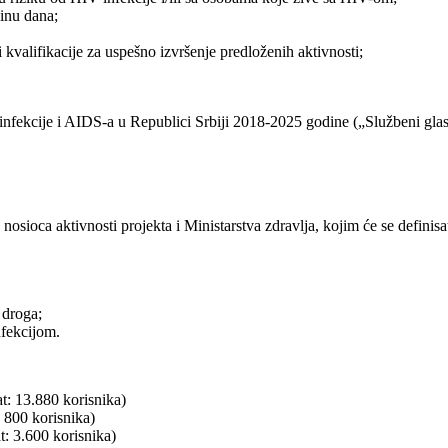
inu dana;
kvalifikacije za uspešno izvršenje predloženih aktivnosti;
infekcije i AIDS-a u Republici Srbiji 2018-2025 godine („Službeni glasni
nosioca aktivnosti projekta i Ministarstva zdravlja, kojim će se definis
 droga;
fekcijom.
 13.880 korisnika)
00 korisnika)
3.600 korisnika)