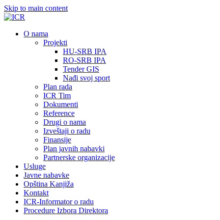
Skip to main content
О nama
Projekti
HU-SRB IPA
RO-SRB IPA
Tender GIS
Nađi svoj sport
Plan rada
ICR Tim
Dokumenti
Reference
Drugi o nama
Izveštaji o radu
Finansije
Plan javnih nabavki
Partnerske organizacije
Usluge
Javne nabavke
Opština Kanjiža
Kontakt
ICR-Informator o radu
Procedure Izbora Direktora