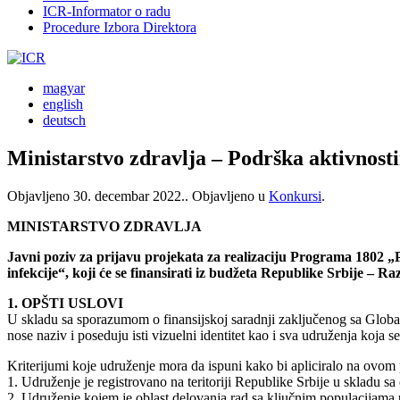
ICR-Informator o radu
Procedure Izbora Direktora
magyar
english
deutsch
Ministarstvo zdravlja – Podrška aktivnost
Objavljeno
30. decembar 2022.
. Objavljeno u
Konkursi
.
MINISTARSTVO ZDRAVLJA
Javni poziv za prijavu projekata za realizaciju Programa 1802 „
infekcije“, koji će se finansirati iz budžeta Republike Srbije – R
1. OPŠTI USLOVI
U skladu sa sporazumom o finansijskoj saradnji zaključenog sa Globa
nose naziv i poseduju isti vizuelni identitet kao i sva udruženja ko
Kriterijumi koje udruženje mora da ispuni kako bi apliciralo na ovom
1. Udruženje je registrovano na teritoriji Republike Srbije u skladu s
2. Udruženje kojem je oblast delovanja rad sa ključnim populacijama 