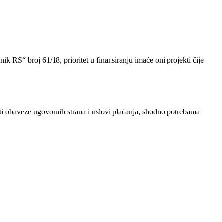
k RS“ broj 61/18, prioritet u finansiranju imaće oni projekti čije
ati obaveze ugovornih strana i uslovi plaćanja, shodno potrebama