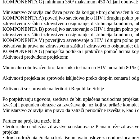
KOMPONENTA G) minimum 350/ maksimum 450 (ciljani obuhvat: 8
Ministarstvo zdravlja zadržava pravo da koriguje broj obuhvaćenih ko
KOMPONENTA A) poverljivo savetovanje o HIV i drugim polno prenosiv
zdravstvenu zaštitu i zdravstveno osiguranje; distribucija kondoma, lu
KOMPONENTA B) poverljivo savetovanje o HIV i drugim polno prenosivi
zdravstvenu zaštitu i zdravstveno osiguranje; distribucija kondoma, lu
KOMPONENTA V) poverljivo savetovanje o HIV i drugim polno prenosiv
ostvarivanju prava na zdravstvenu zaštitu i zdravstveno osiguranje; dis
KOMPONENTA G) parnjačka podrška i praktična pomoć licima koja ži
Aktivnosti predviđene projektom:
Minimalno obuhvaćen broj korisnika testiran na HIV mora bi
Aktivnosti projekta se sprovode isključivo preko drop-in centara i od
Aktivnosti se sprovode na teritoriji Republike Srbije.
Po potpisivanju ugovora, sredstva će biti uplaćena nosiocima projekata,
izveštaj i popunjen obrazac za izveštavanje, uz koji se prilaže komple
Ministarstvo zdravlja ima pravo da zatraži periodične izveštaje, kao
Partner na projektu može biti:
• teritorijalno nadležna zdravstvena ustanova iz Plana mreže zdravstve
projekta;
• druga udruženja građana koja ispunjavaju uslove za podnosioca pred