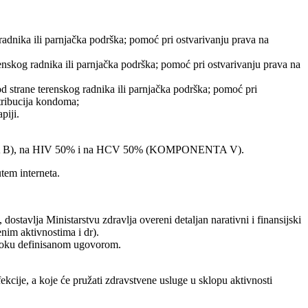
dnika ili parnjačka podrška; pomoć pri ostvarivanju prava na
skog radnika ili parnjačka podrška; pomoć pri ostvarivanju prava na
strane terenskog radnika ili parnjačka podrška; pomoć pri
stribucija kondoma;
piji.
ENTA B), na HIV 50% i na HCV 50% (KOMPONENTA V).
tem interneta.
dostavlja Ministarstvu zdravlja overeni detaljan narativni i finansijski
enim aktivnostima i dr).
u roku definisanom ugovorom.
ekcije, a koje će pružati zdravstvene usluge u sklopu aktivnosti