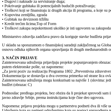
• Dugovi i naknade za servisiranje duga;
• Pokrivanje gubitaka ili potencijalnih budućih potraživanja;
• Troškovi koji se finansiraju iz drugih akcija ili programa, a koje su p
• Kupovina zemljišta, zgrada
• Gubitak na deviznom tržištu
• Kredit trećim licima;Top of Form
• Troškovi zakupa nepokretnosti ukoliko je isti ugovoren sa zakupodav
Ministarstvo zdravlja zadržava pravo da koriguje stavke budžeta prijavl
U skladu sa sporazumom o finansijskoj saradnji zaključenog sa Global
osnovu odluka njihovih organa upravljanja ili drugih međunarodnih orga
3. NAČIN PRIJAVE
Zainteresovana udruženja prijavljuju projekte popunjavanjem obrazaca
putem elektronske pošte, uz napomenu:
„Za javni poziv za realizaciju Programa 1802 „Preventivna zdravstvena
Dokumentacija se dostavlja u dva overena primerka od strane lica ovl
Zainteresovana udruženja mogu konkurisati sa najviše 1 (slovima: j
budžet (obrazac C)
Podnosilac predloga projekta, bez obzira da li projekat sprovodi sam i
javno zdravlje Srbije, prema instrukcijama koje čine deo ugovora.
Napomena: prijavu projekta mogu u partnerstvu podneti dva ili više u
Udruženja koja su partneri udruženjima koja su nosioci sprovođenja p