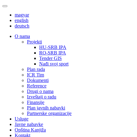
magyar
english
deutsch
О nama
Projekti
HU-SRB IPA
RO-SRB IPA
Tender GIS
Nađi svoj sport
Plan rada
ICR Tim
Dokumenti
Reference
Drugi o nama
Izveštaji o radu
Finansije
Plan javnih nabavki
Partnerske organizacije
Usluge
Javne nabavke
Opština Kanjiža
Kontakt