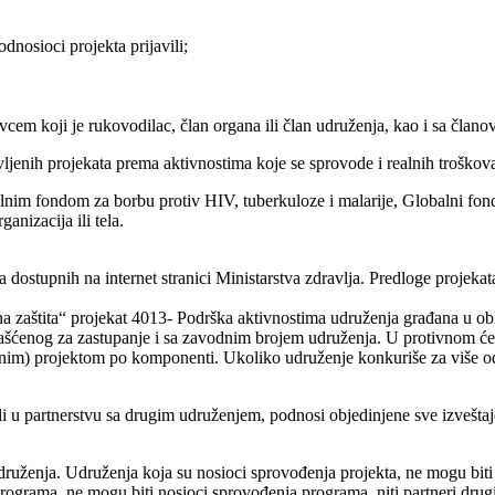
odnosioci projekta prijavili;
cem koji je rukovodilac, član organa ili član udruženja, kao i sa člano
jenih projekata prema aktivnostima koje se sprovode i realnih troškova k
nim fondom za borbu protiv HIV, tuberkuloze i malarije, Globalni fond 
nizacija ili tela.
 dostupnih na internet stranici Ministarstva zdravlja. Predloge proje
 zaštita“ projekat 4013- Podrška aktivnostima udruženja građana u obla
ašćenog za zastupanje i sa zavodnim brojem udruženja. U protivnom će s
ednim) projektom po komponenti. Ukoliko udruženje konkuriše za više 
li u partnerstvu sa drugim udruženjem, podnosi objedinjene sve izveštaj
druženja. Udruženja koja su nosioci sprovođenja projekta, ne mogu biti 
rograma, ne mogu biti nosioci sprovođenja programa, niti partneri drugi