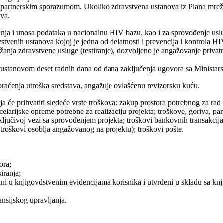
im partnerskim sporazumom. Ukoliko zdravstvena ustanova iz Plana mreže
ova.
anja i unosa podataka u nacionalnu HIV bazu, kao i za sprovođenje usl
tvenih ustanova kojoj je jedna od delatnosti i prevencija i kontrola HI
užanja zdravstvene usluge (testiranje), dozvoljeno je angažovanje priva
ustanovom deset radnih dana od dana zaključenja ugovora sa Ministars
praćenja utroška sredstava, angažuje ovlašćenu revizorsku kuću.
a će prihvatiti sledeće vrste troškova: zakup prostora potrebnog za rad 
elarijske opreme potrebne za realizaciju projekta; troškove, goriva, par
 isključivoj vezi sa sprovođenjem projekta; troškovi bankovnih transakci
i (troškovi osoblja angažovanog na projektu); troškovi pošte.
ora;
iranja;
tirani u knjigovdstvenim evidencijama korisnika i utvrđeni u skladu sa k
ansijskog upravljanja.