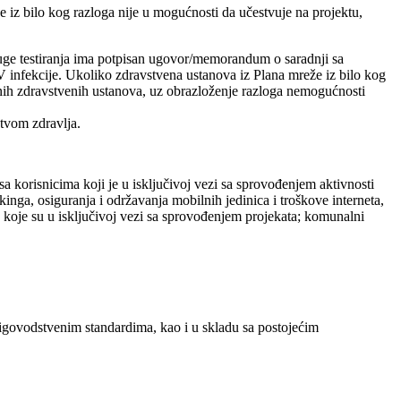
 iz bilo kog razloga nije u mogućnosti da učestvuje na projektu,
uge testiranja ima potpisan ugovor/memorandum o saradnji sa
V infekcije. Ukoliko zdravstvena ustanova iz Plana mreže iz bilo kog
tnih zdravstvenih ustanova, uz obrazloženje razloga nemogućnosti
tvom zdravlja.
sa korisnicima koji je u isključivoj vezi sa sprovođenjem aktivnosti
kinga, osiguranja i održavanja mobilnih jedinica i troškove interneta,
ja koje su u isključivoj vezi sa sprovođenjem projekata; komunalni
njigovodstvenim standardima, kao i u skladu sa postojećim