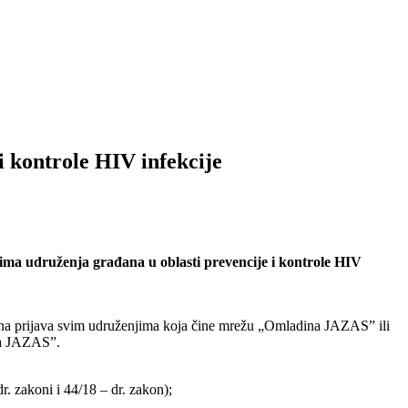
i kontrole HIV infekcije
tima udruženja građana u oblasti prevencije i kontrole HIV
jena prijava svim udruženjima koja čine mrežu „Omladina JAZAS” ili
ina JAZAS”.
r. zakoni i 44/18 – dr. zakon);