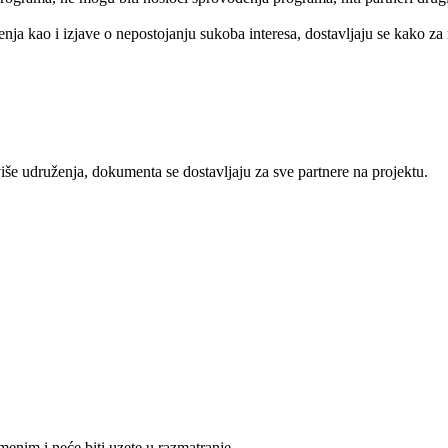
nja kao i izjave o nepostojanju sukoba interesa, dostavljaju se kako za 
iše udruženja, dokumenta se dostavljaju za sve partnere na projektu.
menim i neće biti uzete u razmatranje.