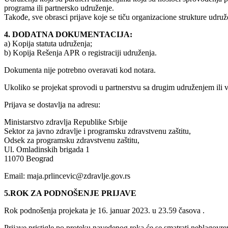
programa ili partnersko udruženje.
Takođe, sve obrasci prijave koje se tiču organizacione strukture udruže
4. DODATNA DOKUMENTACIJA:
a) Kopija statuta udruženja;
b) Kopija Rešenja APR o registraciji udruženja.
Dokumenta nije potrebno overavati kod notara.
Ukoliko se projekat sprovodi u partnerstvu sa drugim udruženjem ili v
Prijava se dostavlja na adresu:
Ministarstvo zdravlja Republike Srbije
Sektor za javno zdravlje i programsku zdravstvenu zaštitu,
Odsek za programsku zdravstvenu zaštitu,
Ul. Omladinskih brigada 1
11070 Beograd
Email: maja.prlincevic@zdravlje.gov.rs
5.ROK ZA PODNOŠENJE PRIJAVE
Rok podnošenja projekata je 16. januar 2023. u 23.59 časova .
Prijave pristigle po proteku navedenog roka će se smatrati neblagovre