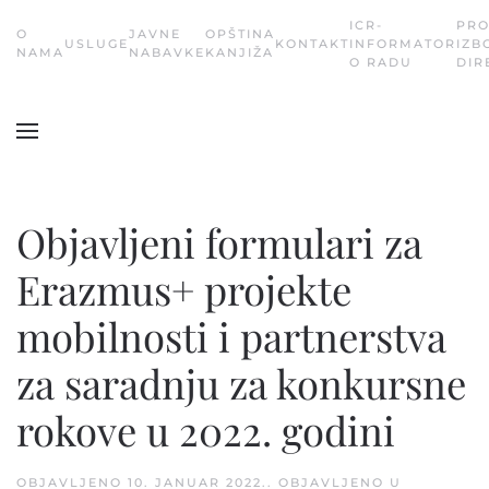
ICR-
PR
О
JAVNE
OPŠTINA
USLUGE
KONTAKT
INFORMATOR
IZB
Skip
NAMA
NABAVKE
KANJIŽA
O RADU
DIR
to
main
content
Objavljeni formulari za
Erazmus+ projekte
mobilnosti i partnerstva
za saradnju za konkursne
rokove u 2022. godini
OBJAVLJENO
10. JANUAR 2022.
. OBJAVLJENO U