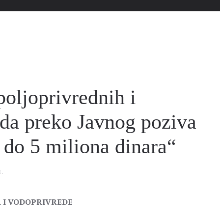
poljoprivrednih i
da preko Javnog poziva
 do 5 miliona dinara“
I
.
 I VODOPRIVREDE