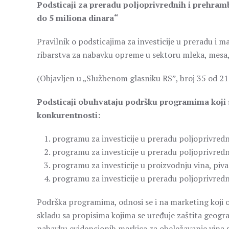
Podsticaji za preradu poljoprivrednih i prehra
do 5 miliona dinara“
Pravilnik o podsticajima za investicije u preradu i 
ribarstva za nabavku opreme u sektoru mleka, mesa, v
(Objavljen u „Službenom glasniku RSˮ, broj 35 od 21
Podsticaji obuhvataju podršku programima koji s
konkurentnosti:
programu za investicije u preradu poljoprivred
programu za investicije u preradu poljoprivred
programu za investicije u proizvodnju vina, piva 
programu za investicije u preradu poljoprivredn
Podrška programima, odnosi se i na marketing koji
skladu sa propisima kojima se uređuje zaštita geogr
nabavku evidencionih markica za obeležavanje vina 