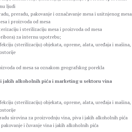
nu ljudi
radu, preradu, pakovanje i označavanje mesa i usitnjenog mesa
esa i proizvoda od mesa
rizaciju i sterilizaciju mesa i proizvoda od mesa
ribora) za internu upotrebu;
kciju (sterilizaciju) objekata, opreme, alata, uređaja i mašina,
ostorije
roizvoda od mesa sa oznakom geografskog porekla
 i jakih alkoholnih pića i marketing u sektoru vina
kciju (sterilizaciju) objekata, opreme, alata, uređaja i mašina,
ostorije
du sirovina za proizvodnju vina, piva i jakih alkoholnih pića
akovanje i čuvanje vina i jakih alkoholnih pića