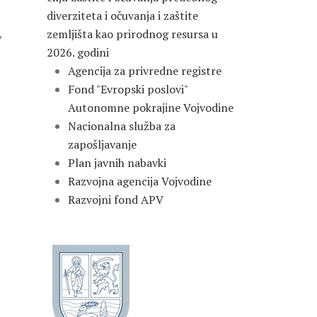
diverziteta i očuvanja i zaštite
,
zemljišta kao prirodnog resursa u
2026. godini
Agencija za privredne registre
Fond "Evropski poslovi"
Autonomne pokrajine Vojvodine
Nacionalna služba za
zapošljavanje
Plan javnih nabavki
Razvojna agencija Vojvodine
Razvojni fond APV