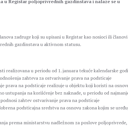
na u Registar poljoprivrednih gazdinstava i nalaze se u
nova zadruge koji su upisani u Registar kao nosioci ili članovi
ivrednih gazdinstava u aktivnom statusu.
sti realizovana u periodu od 1. januara tekuće kalendarske god
 podnošenja zahteva za ostvarivanje prava na podsticaje
je prava na podsticaje realizuje u objektu koji koristi na osnov
sno ustupanja na korišćenje bez naknade, u periodu od najmanj
 podnosi zahtev ostvarivanje prava na podsticaje
odobrena podsticajna sredstva na osnovu zakona kojim se uređu
anja prema ministarstvu nadležnom za poslove poljoprivrede,