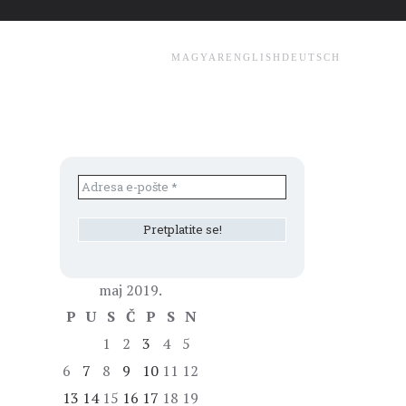
MAGYAR
ENGLISH
DEUTSCH
maj 2019.
P
U
S
Č
P
S
N
1
2
3
4
5
6
7
8
9
10
11
12
13
14
15
16
17
18
19