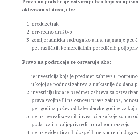
Pravo na podsticaje ostvaruju lica koja su upisa
aktivnom statusu, i to:
preduzetnik
privredno društvo
zemljoradnička zadruga koja ima najmanje pet čla
pet različitih komercijalnih porodičnih poljopr
Pravo na podsticaje se ostvaruje ako:
je investicija koja je predmet zahteva u potpuno
u kojoj se podnosi zahtev, a najkasnije do dana
investiciju koja je predmet zahteva za ostvarivan
prava svojine ili na osnovu prava zakupa, odno
pet godina počev od kalendarske godine za koju
nema nerealizovanih investicija za koje su mu 
podsticaji u poljoprivredi i ruralnom razvoju
nema evidentiranih dospelih neizmirenih dugov