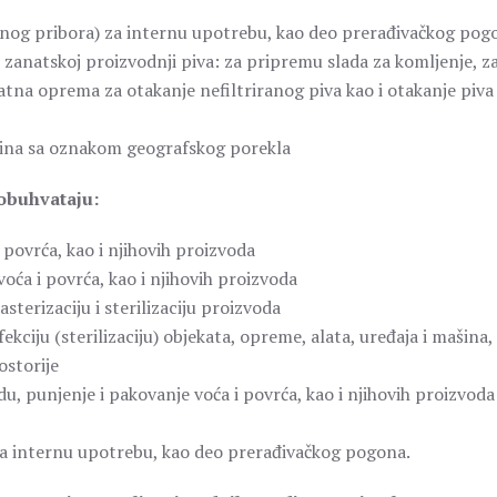
enog pribora) za internu upotrebu, kao deo prerađivačkog pog
 zanatskoj proizvodnji piva: za pripremu slada za komljenje, z
atna oprema za otakanje nefiltriranog piva kao i otakanje piva
vina sa oznakom geografskog porekla
 obuhvataju:
povrća, kao i njihovih proizvoda
ća i povrća, kao i njihovih proizvoda
terizaciju i sterilizaciju proizvoda
kciju (sterilizaciju) objekata, opreme, alata, uređaja i mašina,
ostorije
, punjenje i pakovanje voća i povrća, kao i njihovih proizvoda
za internu upotrebu, kao deo prerađivačkog pogona.