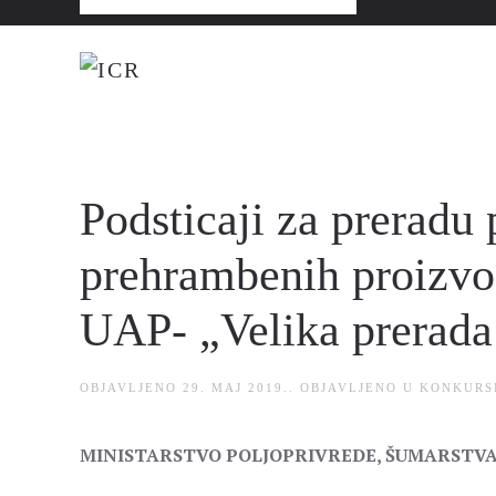
Podsticaji za preradu 
prehrambenih proizvo
UAP- „Velika prerada
OBJAVLJENO
29. MAJ 2019.
. OBJAVLJENO U
KONKURS
MINISTARSTVO POLJOPRIVREDE, ŠUMARSTVA