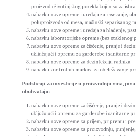
proizvoda životinjskog porekla koji nisu za ishra
nabavku nove opreme i uređaja za rasecanje, ob
poluproizvoda od mesa, mašinski separisanog m
nabavku nove opreme i uređaja za hlađenje, paste
nabavku laboratorijske opreme (bez staklenog p
nabavku nove opreme za čišćenje, pranje i dezinfe
uključujući i opremu za garderobe i sanitarne pr
nabavku nove opreme za dezinfekciju radnika
nabavku kontrolnih markica za obeležavanje p
Podsticaji za investicije u proizvodnju vina, piva
obuhvataju:
nabavku nove opreme za čišćenje, pranje i dezinfe
uključujući i opremu za garderobe i sanitarne pr
nabavku nove opreme za prijem, pripremu i prera
nabavku nove opreme za proizvodnju, punjenje, p