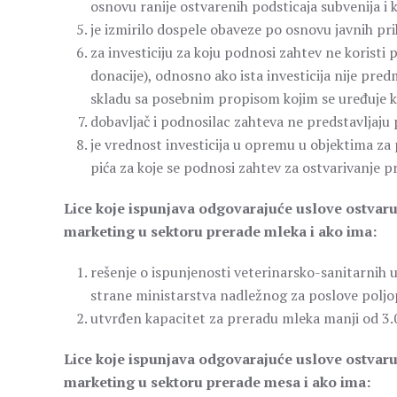
osnovu ranije ostvarenih podsticaja subvenija i k
je izmirilo dospele obaveze po osnovu javnih pr
za investiciju za koju podnosi zahtev ne koristi
donacije), odnosno ako ista investicija nije pre
skladu sa posebnim propisom kojim se uređuje 
dobavljač i podnosilac zahteva ne predstavljaju
je vrednost investicija u opremu u objektima za 
pića za koje se podnosi zahtev za ostvarivanje p
Lice koje ispunjava odgovarajuće uslove ostvaruj
marketing u sektoru prerade mleka i ako ima:
rešenje o ispunjenosti veterinarsko-sanitarnih u
strane ministarstva nadležnog za poslove poljo
utvrđen kapacitet za preradu mleka manji od 3.
Lice koje ispunjava odgovarajuće uslove ostvaruj
marketing u sektoru prerade mesa i ako ima: