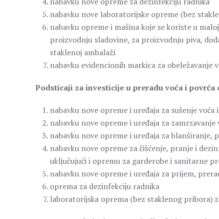
nabavku nove opreme za dezinfekciju radnika
nabavku nove laboratorijske opreme (bez stakl
nabavku opreme i mašina koje se koriste u maloj
proizvodnju sladovine, za proizvodnju piva, dod
staklenoj ambalaži
nabavku evidencionih markica za obeležavanje 
Podsticaji za investicije u preradu voća i povrća
nabavku nove opreme i uređaja za sušenje voća i 
nabavku nove opreme i uređaja za zamrzavanje vo
nabavku nove opreme i uređaja za blanširanje, pas
nabavku nove opreme za čišćenje, pranje i dezinfe
uključujući i opremu za garderobe i sanitarne pr
nabavku nove opreme i uređaja za prijem, preradu
oprema za dezinfekciju radnika
laboratorijska oprema (bez staklenog pribora) 