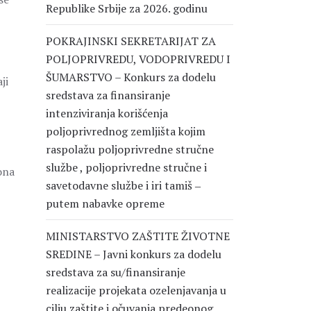
Republike Srbije za 2026. godinu
POKRAJINSKI SEKRETARIJAT ZA
POLJOPRIVREDU, VODOPRIVREDU I
ŠUMARSTVO – Konkurs za dodelu
ji
sredstava za finansiranje
intenziviranja korišćenja
poljoprivrednog zemljišta kojim
raspolažu poljoprivredne stručne
službe , poljoprivredne stručne i
ona
savetodavne službe i iri tamiš ‒
putem nabavke opreme
MINISTARSTVO ZAŠTITE ŽIVOTNE
SREDINE – Javni konkurs za dodelu
sredstava za su/finansiranje
realizacije projekata ozelenjavanja u
cilju zaštite i očuvanja predeonog