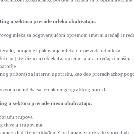
keting u sektoru prerade mleka obuhvataju:
sirovog mleka sa odgovarajućom opremom (merni uređaji i uređa
eradu, punjenje i pakovanje mleka i proizvoda od mleka
kciju (sterilizaciju) objekata, opreme, alata, uređaja i mašina,
ostorije
enog pribora) za internu upotrebu, kao deo prerađivačkog pog
oizvoda od mleka sa oznakom geografskog porekla
eting u sektoru prerade mesa obuhvataju:
 obradu trupova
g tkiva u trupovima
anje/skladištenje (hlađenje), uklanjanje i preradu sporednih