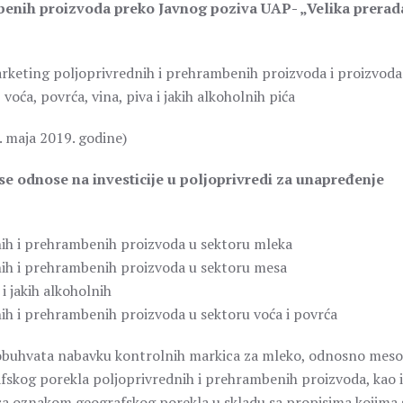
mbenih proizvoda preko Javnog poziva UAP- „Velika prerad
marketing poljoprivrednih i prehrambenih proizvoda i proizvoda
oća, povrća, vina, piva i jakih alkoholnih pića
. maja 2019. godine)
e odnose na investicije u poljoprivredi za unapređenje
nih i prehrambenih proizvoda u sektoru mleka
nih i prehrambenih proizvoda u sektoru mesa
i jakih alkoholnih
ih i prehrambenih proizvoda u sektoru voća i povrća
 obuhvata nabavku kontrolnih markica za mleko, odnosno meso
afskog porekla poljoprivrednih i prehrambenih proizvoda, kao i
sa oznakom geografskog porekla u skladu sa propisima kojima 