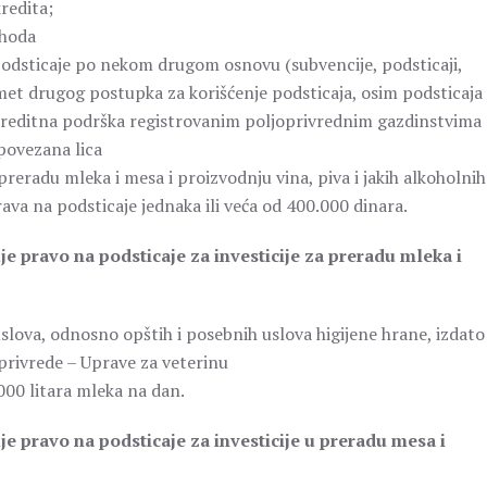
redita;
ihoda
 podsticaje po nekom drugom osnovu (subvencije, podsticaji,
dmet drugog postupka za korišćenje podsticaja, osim podsticaja
kreditna podrška registrovanim poljoprivrednim gazdinstvima
 povezana lica
preradu mleka i mesa i proizvodnju vina, piva i jakih alkoholnih
rava na podsticaje jednaka ili veća od 400.000 dinara.
e pravo na podsticaje za investicije za preradu mleka i
slova, odnosno opštih i posebnih uslova higijene hrane, izdato
privrede – Uprave za veterinu
000 litara mleka na dan.
e pravo na podsticaje za investicije u preradu mesa i