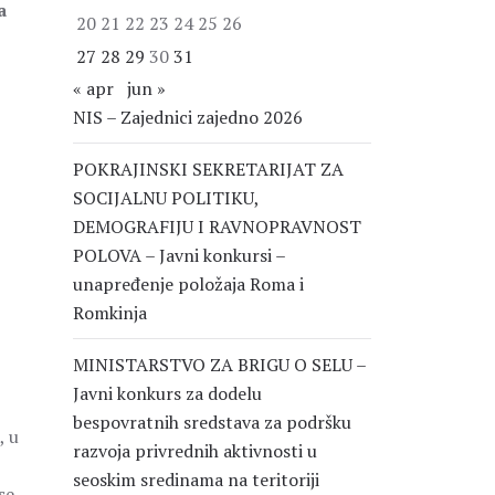
a
20
21
22
23
24
25
26
27
28
29
30
31
« apr
jun »
NIS – Zajednici zajedno 2026
POKRAJINSKI SEKRETARIJAT ZA
SOCIJALNU POLITIKU,
DEMOGRAFIJU I RAVNOPRAVNOST
POLOVA – Javni konkursi –
unapređenje položaja Roma i
Romkinja
MINISTARSTVO ZA BRIGU O SELU –
Javni konkurs za dodelu
bespovratnih sredstava za podršku
, u
razvoja privrednih aktivnosti u
seoskim sredinama na teritoriji
se