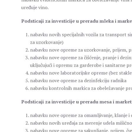
uređuje vino.
Podsticaji za investicije u preradu mleka i mar
nabavku novih specijalnih vozila za transport 
za uzorkovanje)
nabavku nove opreme za uzorkovanje, prijem, pr
nabavku nove opreme za čišćenje, pranje i dezinfe
uključujući i opremu za garderobe i sanitarne pr
nabavku nove laboratorijske opreme (bez stakl
nabavku nove opreme za dezinfekciju radnika
nabavku kontrolnih markica za obeležavanje pr
Podsticaji za investicije u preradu mesa i mark
nabavku nove opreme za omamljivanje, klanje i
nabavku novih uređaja za merenje udela mišićno
nabavku nove opreme za sakupljanje, prijem, čuv