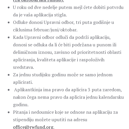
U roku od dve nedelje putem mejl ćete dobiti potvrdu
da je vaša aplikacija stigla.
Odluke donosi Upravni odbor, tri puta godišnje u
ciklusima februar/juni/oktobar.
Kada Upravni odbor odluči da podrži aplikaciju,
donosi se odluka da li će biti podržana u punom ili
delimičnom iznosu, zavisno od prioritetnosti oblasti
apliciranja, kvaliteta aplikacije i raspoloživih
sredstava.
Za jednu studijsku godinu može se samo jednom
aplicirati.
Aplikantkinja ima pravo da aplicira 3 puta zaredom,
nakon čega nema pravo da aplicira jednu kalendarsku
godinu.
Pitanja i nedoumice koje se odnose na aplikaciju za
stipendiju možete uputiti na adresu
office@rwfund.org
.