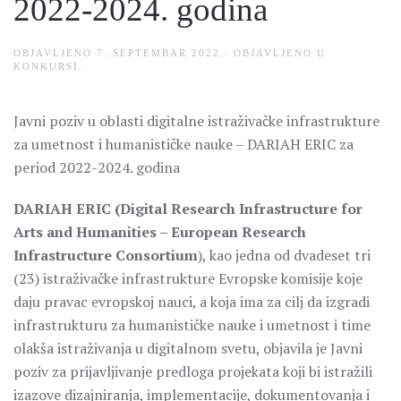
2022-2024. godina
OBJAVLJENO
7. SEPTEMBAR 2022.
. OBJAVLJENO U
KONKURSI
.
Javni poziv u oblasti digitalne istraživačke infrastrukture
za umetnost i humanističke nauke – DARIAH ERIC za
period 2022-2024. godina
DARIAH ERIC (Digital Research Infrastructure for
Arts and Humanities – European Research
Infrastructure Consortium
), kao jedna od dvadeset tri
(23) istraživačke infrastrukture Evropske komisije koje
daju pravac evropskoj nauci, a koja ima za cilj da izgradi
infrastrukturu za humanističke nauke i umetnost i time
olakša istraživanja u digitalnom svetu, objavila je Javni
poziv za prijavljivanje predloga projekata koji bi istražili
izazove dizajniranja, implementacije, dokumentovanja i