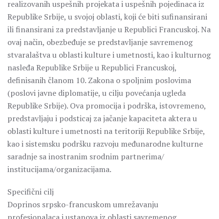
realizovanih uspešnih projekata i uspešnih pojedinaca iz
Republike Srbije, u svojoj oblasti, koji će biti sufinansirani
ili finansirani za predstavljanje u Republici Francuskoj. Na
ovaj način, obezbeđuje se predstavljanje savremenog
stvaralaštva u oblasti kulture i umetnosti, kao i kulturnog
nasleđa Republike Srbije u Republici Francuskoj,
definisanih članom 10. Zakona o spoljnim poslovima
(poslovi javne diplomatije, u cilju povećanja ugleda
Republike Srbije). Ova promocija i podrška, istovremeno,
predstavljaju i podsticaj za jačanje kapaciteta aktera u
oblasti kulture i umetnosti na teritoriji Republike Srbije,
kao i sistemsku podršku razvoju međunarodne kulturne
saradnje sa inostranim srodnim partnerima/
institucijama/organizacijama.
Specifični cilj
Doprinos srpsko-francuskom umrežavanju
profesionalaca i ustanova iz oblasti savremenog