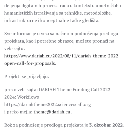
deljenja digitalnih procesa rada u kontekstu umetničkih i
humanističkih istraživanja sa tehničke, metodološke,
infrastrukturne i konceptualne tačke gledišta.
Sve informacije u vezi sa načinom podnošenja predloga
projekata, kao i potrebne obrasce, možete pronaći na
veb-sajtu:
https://www.dariah.eu/2022/08/11/dariah-theme-2022-
open-call-for-proposals
.
Projekti se prijavljuju:
preko veb-sajta: DARIAH Theme Funding Call 2022-
2024: Workflows
https://dariahtheme2022.sciencescall.org
i preko mejla:
theme@dariah.eu
.
Rok za podnošenje predloga projekata je
3. oktobar 2022.