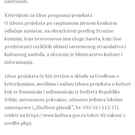
umetnosti.
Kriterijumi za izbor programa/projekata
O izboru projekata po raspisanom javnom konkursu
odlučuje ministar, na obrazloženi predlog Stručne
komisije, koja istovremeno ima ulogu Saveta, koju čine
predstavnici različitih oblasti savremenog stvaralaštva i
kulturnog nasleđa, a obrazuje je Ministarstvo kulture i
informisanja.
Izbor projekata će biti izvršen u skladu sa Uredbom o
kriterijumima, merilima i načinu izbora projekata u kulturi
koji se finansiraju i sufinansiraju iz budžeta Republike
Srbije, autonomne pokrajine, odnosno jedinica lokalne
samouprave („Službeni glasnik“, br. 105/16 i 112/17)
(videti na https://www.kultura.gov.rs/tekst/43/zakoni-i-
uredbe.php).