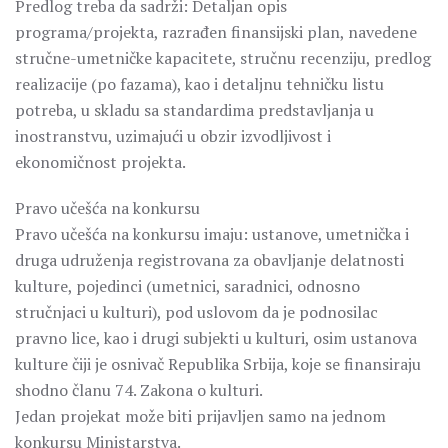
Predlog treba da sadrži: Detaljan opis
programa/projekta, razrađen finansijski plan, navedene
stručne-umetničke kapacitete, stručnu recenziju, predlog
realizacije (po fazama), kao i detaljnu tehničku listu
potreba, u skladu sa standardima predstavljanja u
inostranstvu, uzimajući u obzir izvodljivost i
ekonomičnost projekta.
Pravo učešća na konkursu
Pravo učešća na konkursu imaju: ustanove, umetnička i
druga udruženja registrovana za obavljanje delatnosti
kulture, pojedinci (umetnici, saradnici, odnosno
stručnjaci u kulturi), pod uslovom da je podnosilac
pravno lice, kao i drugi subjekti u kulturi, osim ustanova
kulture čiji je osnivač Republika Srbija, koje se finansiraju
shodno članu 74. Zakona o kulturi.
Jedan projekat može biti prijavljen samo na jednom
konkursu Ministarstva.