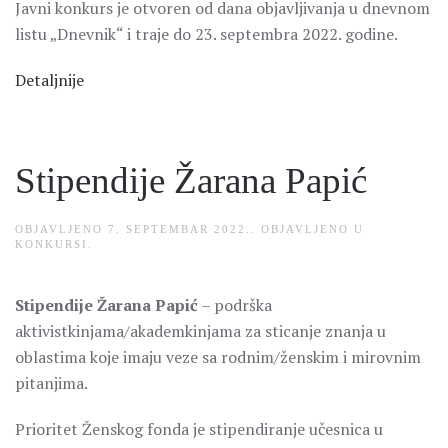
Javni konkurs je otvoren od dana objavljivanja u dnevnom
listu „Dnevnik“ i traje do 23. septembra 2022. godine.
Detaljnije
Stipendije Žarana Papić
OBJAVLJENO
7. SEPTEMBAR 2022.
. OBJAVLJENO U
KONKURSI
.
Stipendije Žarana Papić
– podrška
aktivistkinjama/akademkinjama za sticanje znanja u
oblastima koje imaju veze sa rodnim/ženskim i mirovnim
pitanjima.
Prioritet Ženskog fonda je stipendiranje učesnica u