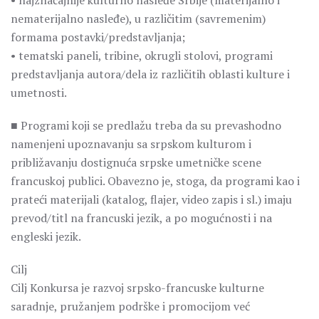
• najznačajnije kulturno nasleđe Srbije (materijalno i
nematerijalno nasleđe), u različitim (savremenim)
formama postavki/predstavljanja;
• tematski paneli, tribine, okrugli stolovi, programi
predstavljanja autora/dela iz različitih oblasti kulture i
umetnosti.
■ Programi koji se predlažu treba da su prevashodno
namenjeni upoznavanju sa srpskom kulturom i
približavanju dostignuća srpske umetničke scene
francuskoj publici. Obavezno je, stoga, da programi kao i
prateći materijali (katalog, flajer, video zapis i sl.) imaju
prevod/titl na francuski jezik, a po mogućnosti i na
engleski jezik.
Cilj
Cilj Konkursa je razvoj srpsko-francuske kulturne
saradnje, pružanjem podrške i promocijom već