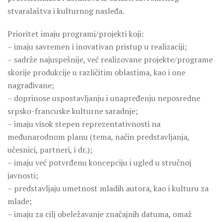
stvaralaštva i kulturnog nasleđa.
Prioritet imaju programi/projekti koji:
– imaju savremen i inovativan pristup u realizaciji;
– sadrže najuspešnije, već realizovane projekte/programe
skorije produkcije u različitim oblastima, kao i one
nagrađivane;
– doprinose uspostavljanju i unapređenju neposredne
srpsko-francuske kulturne saradnje;
– imaju visok stepen reprezentativnosti na
međunarodnom planu (tema, način predstavljanja,
učesnici, partneri, i dr.);
– imaju već potvrđenu koncepciju i ugled u stručnoj
javnosti;
– predstavljaju umetnost mladih autora, kao i kulturu za
mlade;
– imaju za cilj obeležavanje značajnih datuma, omaž