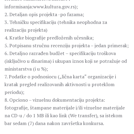
informisanja:www.kultura.gov.rs);
2. Detaljan opis projekta -po fazama;
3. Tehničku specifikaciju (tehnika neophodna za
realizaciju projekta)
4. Kratke biografije predloženih učesnika;
5. Potpisanu stručnu recenziju projekta – jedan primerak;
6. Detaljno razrađen budžet – specifikaciju troškova
(isključivo u dinarima) i ukupan iznos koji se potražuje od
ministarstva (i u %);
7. Podatke o podnosiocu („lična karta“ organizacije i
kratak pregled realizovanih aktivnosti u proteklom
periodu);
8. Opciono – vizuelnu dokumentaciju projekta:
fotografije, štampane materijale i/ili vizuelne materijale
na CD-u / do 1 MB ili kao link (We transfer), sa istekom
bar sedam (7) dana nakon završetka konkursa.