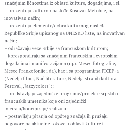
značajnim ličnostima iz oblasti kulture, događajima, i sl.
– prezentuju kulturno nasleđe Kosova i Metohije, na
inovativan način;
– prezentuju elemente/dobra kulturnog nasleđa
Republike Srbije upisanog na UNESKO liste, na inovativan
način;
– odražavaju veze Srbije sa francuskom kulturom;
– korespondiraju sa značajnim francuskim i evropskim
događajima i manifestacijama (npr. Mesec fotografije,
Mesec Frankofonije i dr.), kao i sa programima FICEP-a
(Nedelja filma, Noć literature, Nedelja stranih kultura,
Festival ,,Jazzycolors“);
– predstavljaju zajedničke programe/projekte srpskih i
francuskih umetnika koje oni zajednički
iniciraju/koncipiraju/realizuju;
– postavljaju pitanja od opšteg značaja ili pružaju
odgovore na aktuelne tokove u oblasti kulture i