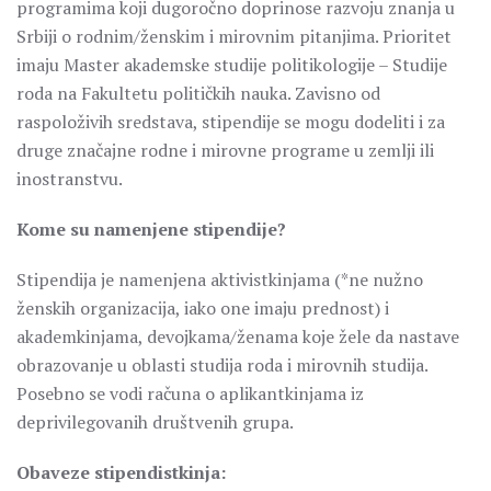
programima koji dugoročno doprinose razvoju znanja u
Srbiji o rodnim/ženskim i mirovnim pitanjima. Prioritet
imaju Master akademske studije politikologije – Studije
roda na Fakultetu političkih nauka. Zavisno od
raspoloživih sredstava, stipendije se mogu dodeliti i za
druge značajne rodne i mirovne programe u zemlji ili
inostranstvu.
Kome su namenjene stipendije?
Stipendija je namenjena aktivistkinjama (*ne nužno
ženskih organizacija, iako one imaju prednost) i
akademkinjama, devojkama/ženama koje žele da nastave
obrazovanje u oblasti studija roda i mirovnih studija.
Posebno se vodi računa o aplikantkinjama iz
deprivilegovanih društvenih grupa.
Obaveze stipendistkinja: