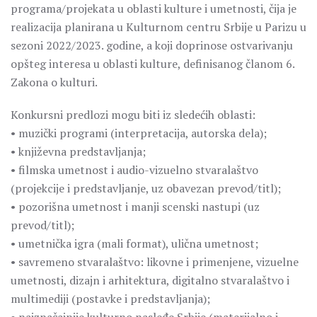
programa/projekata u oblasti kulture i umetnosti, čija je
realizacija planirana u Kulturnom centru Srbije u Parizu u
sezoni 2022/2023. godine, a koji doprinose ostvarivanju
opšteg interesa u oblasti kulture, definisanog članom 6.
Zakona o kulturi.
Konkursni predlozi mogu biti iz sledećih oblasti:
• muzički programi (interpretacija, autorska dela);
• književna predstavljanja;
• filmska umetnost i audio-vizuelno stvaralaštvo
(projekcije i predstavljanje, uz obavezan prevod/titl);
• pozorišna umetnost i manji scenski nastupi (uz
prevod/titl);
• umetnička igra (mali format), ulična umetnost;
• savremeno stvaralaštvo: likovne i primenjene, vizuelne
umetnosti, dizajn i arhitektura, digitalno stvaralaštvo i
multimediji (postavke i predstavljanja);