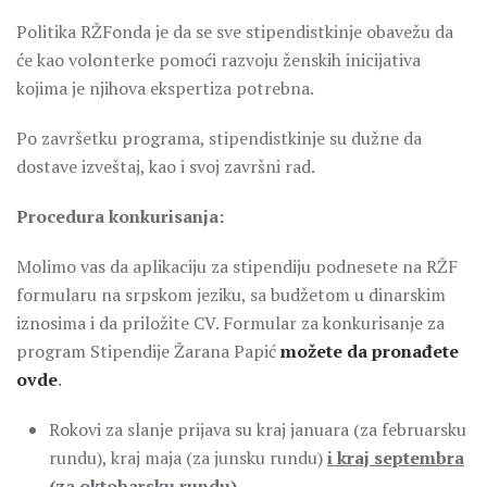
Politika RŽFonda je da se sve stipendistkinje obavežu da
će kao volonterke pomoći razvoju ženskih inicijativa
kojima je njihova ekspertiza potrebna.
Po završetku programa, stipendistkinje su dužne da
dostave izveštaj, kao i svoj završni rad.
Procedura konkurisanja:
Molimo vas da aplikaciju za stipendiju podnesete na RŽF
formularu na srpskom jeziku, sa budžetom u dinarskim
iznosima i da priložite CV. Formular za konkurisanje za
program Stipendije Žarana Papić
možete da pronađete
ovde
.
Rokovi za slanje prijava su kraj januara (za februarsku
rundu), kraj maja (za junsku rundu)
i kraj septembra
(za oktobarsku rundu).