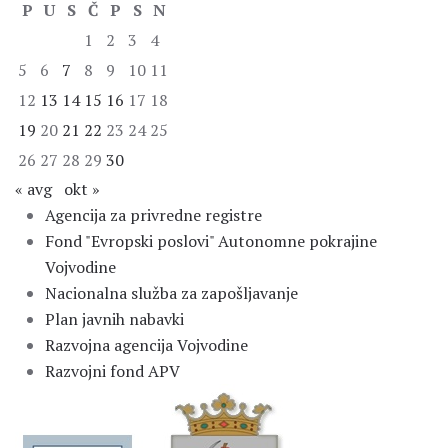
P
U
S
Č
P
S
N
1
2
3
4
5
6
7
8
9
10
11
12
13
14
15
16
17
18
19
20
21
22
23
24
25
26
27
28
29
30
« avg
okt »
Agencija za privredne registre
Fond "Evropski poslovi" Autonomne pokrajine
Vojvodine
Nacionalna služba za zapošljavanje
Plan javnih nabavki
Razvojna agencija Vojvodine
Razvojni fond APV