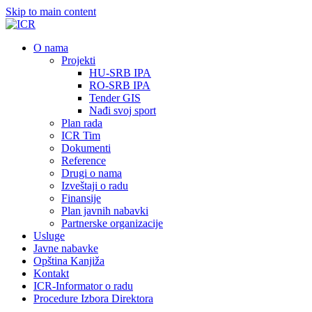
Skip to main content
О nama
Projekti
HU-SRB IPA
RO-SRB IPA
Tender GIS
Nađi svoj sport
Plan rada
ICR Tim
Dokumenti
Reference
Drugi o nama
Izveštaji o radu
Finansije
Plan javnih nabavki
Partnerske organizacije
Usluge
Javne nabavke
Opština Kanjiža
Kontakt
ICR-Informator o radu
Procedure Izbora Direktora