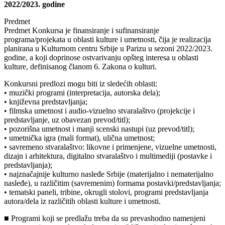
2022/2023. godine
Predmet
Predmet Konkursa je finansiranje i sufinansiranje
programa/projekata u oblasti kulture i umetnosti, čija je realizacija
planirana u Kulturnom centru Srbije u Parizu u sezoni 2022/2023.
godine, a koji doprinose ostvarivanju opšteg interesa u oblasti
kulture, definisanog članom 6. Zakona o kulturi.
Konkursni predlozi mogu biti iz sledećih oblasti:
• muzički programi (interpretacija, autorska dela);
• književna predstavljanja;
• filmska umetnost i audio-vizuelno stvaralaštvo (projekcije i
predstavljanje, uz obavezan prevod/titl);
• pozorišna umetnost i manji scenski nastupi (uz prevod/titl);
• umetnička igra (mali format), ulična umetnost;
• savremeno stvaralaštvo: likovne i primenjene, vizuelne umetnosti,
dizajn i arhitektura, digitalno stvaralaštvo i multimediji (postavke i
predstavljanja);
• najznačajnije kulturno nasleđe Srbije (materijalno i nematerijalno
nasleđe), u različitim (savremenim) formama postavki/predstavljanja;
• tematski paneli, tribine, okrugli stolovi, programi predstavljanja
autora/dela iz različitih oblasti kulture i umetnosti.
■ Programi koji se predlažu treba da su prevashodno namenjeni