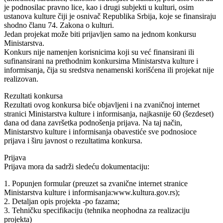
je podnosilac pravno lice, kao i drugi subjekti u kulturi, osim
ustanova kulture čiji je osnivač Republika Srbija, koje se finansiraju
shodno članu 74. Zakona o kulturi.
Jedan projekat može biti prijavljen samo na jednom konkursu
Ministarstva.
Konkurs nije namenjen korisnicima koji su već finansirani ili
sufinansirani na prethodnim konkursima Ministarstva kulture i
informisanja, čija su sredstva nenamenski korišćena ili projekat nije
realizovan.
Rezultati konkursa
Rezultati ovog konkursa biće objavljeni i na zvaničnoj internet
stranici Ministarstva kulture i informisanja, najkasnije 60 (šezdeset)
dana od dana završetka podnošenja prijava. Na taj način,
Ministarstvo kulture i informisanja obavestiće sve podnosioce
prijava i širu javnost o rezultatima konkursa.
Prijava
Prijava mora da sadrži sledeću dokumentaciju:
1. Popunjen formular (preuzet sa zvanične internet stranice
Ministarstva kulture i informisanja:www.kultura.gov.rs);
2. Detaljan opis projekta -po fazama;
3. Tehničku specifikaciju (tehnika neophodna za realizaciju
projekta)