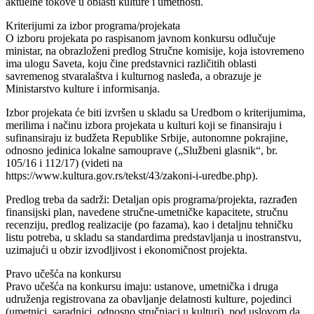
aktuelne tokove u oblasti kulture i umetnosti.
Kriterijumi za izbor programa/projekata
O izboru projekata po raspisanom javnom konkursu odlučuje
ministar, na obrazloženi predlog Stručne komisije, koja istovremeno
ima ulogu Saveta, koju čine predstavnici različitih oblasti
savremenog stvaralaštva i kulturnog nasleđa, a obrazuje je
Ministarstvo kulture i informisanja.
Izbor projekata će biti izvršen u skladu sa Uredbom o kriterijumima,
merilima i načinu izbora projekata u kulturi koji se finansiraju i
sufinansiraju iz budžeta Republike Srbije, autonomne pokrajine,
odnosno jedinica lokalne samouprave („Službeni glasnik“, br.
105/16 i 112/17) (videti na
https://www.kultura.gov.rs/tekst/43/zakoni-i-uredbe.php).
Predlog treba da sadrži: Detaljan opis programa/projekta, razrađen
finansijski plan, navedene stručne-umetničke kapacitete, stručnu
recenziju, predlog realizacije (po fazama), kao i detaljnu tehničku
listu potreba, u skladu sa standardima predstavljanja u inostranstvu,
uzimajući u obzir izvodljivost i ekonomičnost projekta.
Pravo učešća na konkursu
Pravo učešća na konkursu imaju: ustanove, umetnička i druga
udruženja registrovana za obavljanje delatnosti kulture, pojedinci
(umetnici, saradnici, odnosno stručnjaci u kulturi), pod uslovom da