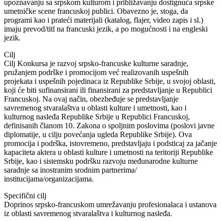
upoznavanju sa srpskom kulturom i približavanju dostignuća srpske
umetničke scene francuskoj publici. Obavezno je, stoga, da
programi kao i prateći materijali (katalog, flajer, video zapis i sl.)
imaju prevod/titl na francuski jezik, a po mogućnosti i na engleski
jezik.
Cilj
Cilj Konkursa je razvoj srpsko-francuske kulturne saradnje,
pružanjem podrške i promocijom već realizovanih uspešnih
projekata i uspešnih pojedinaca iz Republike Srbije, u svojoj oblasti,
koji će biti sufinansirani ili finansirani za predstavljanje u Republici
Francuskoj. Na ovaj način, obezbeđuje se predstavljanje
savremenog stvaralaštva u oblasti kulture i umetnosti, kao i
kulturnog nasleđa Republike Srbije u Republici Francuskoj,
definisanih članom 10. Zakona o spoljnim poslovima (poslovi javne
diplomatije, u cilju povećanja ugleda Republike Srbije). Ova
promocija i podrška, istovremeno, predstavljaju i podsticaj za jačanje
kapaciteta aktera u oblasti kulture i umetnosti na teritoriji Republike
Srbije, kao i sistemsku podršku razvoju međunarodne kulturne
saradnje sa inostranim srodnim partnerima/
institucijama/organizacijama.
Specifični cilj
Doprinos srpsko-francuskom umrežavanju profesionalaca i ustanova
iz oblasti savremenog stvaralaštva i kulturnog nasleđa.