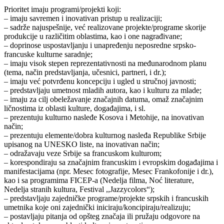
Prioritet imaju programi/projekti koji:
– imaju savremen i inovativan pristup u realizaciji;
– sadrže najuspešnije, već realizovane projekte/programe skorije
produkcije u različitim oblastima, kao i one nagrađivane;
– doprinose uspostavljanju i unapređenju neposredne srpsko-
francuske kulturne saradnje;
– imaju visok stepen reprezentativnosti na međunarodnom planu
(tema, način predstavljanja, učesnici, partneri, i dr.);
– imaju već potvrđenu koncepciju i ugled u stručnoj javnosti;
– predstavljaju umetnost mladih autora, kao i kulturu za mlade;
– imaju za cilj obeležavanje značajnih datuma, omaž značajnim
ličnostima iz oblasti kulture, događajima, i sl.
– prezentuju kulturno nasleđe Kosova i Metohije, na inovativan
način;
– prezentuju elemente/dobra kulturnog nasleđa Republike Srbije
upisanog na UNESKO liste, na inovativan način;
– odražavaju veze Srbije sa francuskom kulturom;
– korespondiraju sa značajnim francuskim i evropskim događajima i
manifestacijama (npr. Mesec fotografije, Mesec Frankofonije i dr.),
kao i sa programima FICEP-a (Nedelja filma, Noć literature,
Nedelja stranih kultura, Festival ,,Jazzycolors“);
– predstavljaju zajedničke programe/projekte srpskih i francuskih
umetnika koje oni zajednički iniciraju/koncipiraju/realizuju;
– postavljaju pitanja od opšteg značaja ili pružaju odgovore na