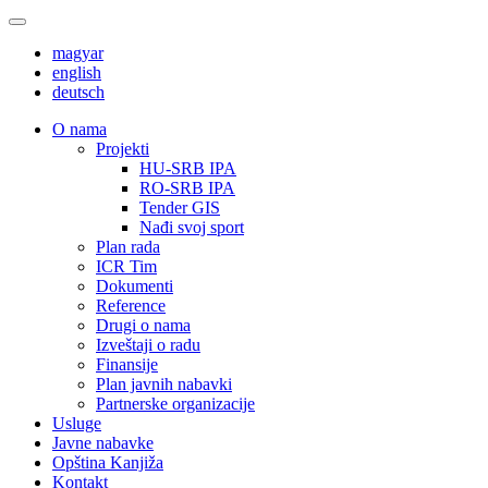
magyar
english
deutsch
О nama
Projekti
HU-SRB IPA
RO-SRB IPA
Tender GIS
Nađi svoj sport
Plan rada
ICR Tim
Dokumenti
Reference
Drugi o nama
Izveštaji o radu
Finansije
Plan javnih nabavki
Partnerske organizacije
Usluge
Javne nabavke
Opština Kanjiža
Kontakt