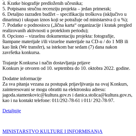
4. Kratke biografije predloženih učesnika;
5. Potpisanu stručnu recenziju projekta – jedan primerak;
6. Detaljno razrađen budžet – specifikaciju troškova (isključivo u
dinarima) i ukupan iznos koji se potražuje od ministarstva (i u %);
7. Podatke o podnosiocu („lična karta“ organizacije i kratak pregled
realizovanih aktivnosti u proteklom periodu);
8. Opciono – vizuelnu dokumentaciju projekta: fotografije,
štampane materijale i/ili vizuelne materijale na CD-u / do 1 MB ili
kao link (We transfer), sa istekom bar sedam (7) dana nakon
završetka konkursa.
Trajanje Konkursa i način dostavljanja prijave
Konkurs je otvoren od 10. septembra do 10. oktobra 2022. godine.
Dodatne informacije
Za sva pitanja vezana za postupak prijavljivanja na ovaj Konkurs,
zainteresovani se mogu obratiti na elektronsku adresu:
jagoda.stamenkovic@kultura.gov.rs i danica.stolica@kultura.gov.rs,
kao i na kontakt telefone: 011/292-78-61 i 011/ 292-78-97.
Detaljnije
MINISTARSTVO KULTURE I INFORMISANjA