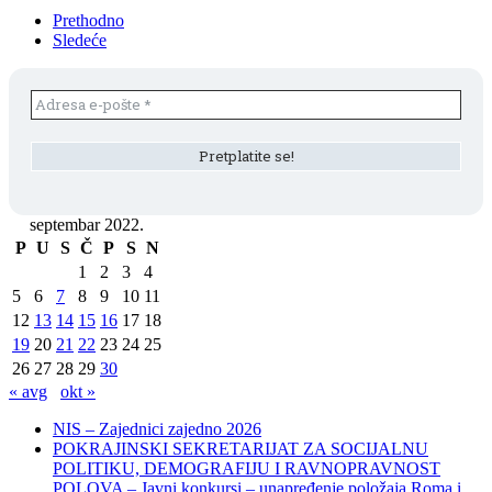
Prethodno
Sledeće
septembar 2022.
P
U
S
Č
P
S
N
1
2
3
4
5
6
7
8
9
10
11
12
13
14
15
16
17
18
19
20
21
22
23
24
25
26
27
28
29
30
« avg
okt »
NIS – Zajednici zajedno 2026
POKRAJINSKI SEKRETARIJAT ZA SOCIJALNU
POLITIKU, DEMOGRAFIJU I RAVNOPRAVNOST
POLOVA – Javni konkursi – unapređenje položaja Roma i