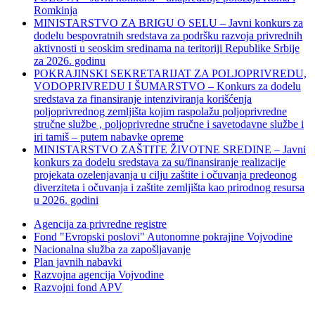
Romkinja
MINISTARSTVO ZA BRIGU O SELU – Javni konkurs za
dodelu bespovratnih sredstava za podršku razvoja privrednih
aktivnosti u seoskim sredinama na teritoriji Republike Srbije
za 2026. godinu
POKRAJINSKI SEKRETARIJAT ZA POLJOPRIVREDU,
VODOPRIVREDU I ŠUMARSTVO – Konkurs za dodelu
sredstava za finansiranje intenziviranja korišćenja
poljoprivrednog zemljišta kojim raspolažu poljoprivredne
stručne službe , poljoprivredne stručne i savetodavne službe i
iri tamiš ‒ putem nabavke opreme
MINISTARSTVO ZAŠTITE ŽIVOTNE SREDINE – Javni
konkurs za dodelu sredstava za su/finansiranje realizacije
projekata ozelenjavanja u cilju zaštite i očuvanja predeonog
diverziteta i očuvanja i zaštite zemljišta kao prirodnog resursa
u 2026. godini
Agencija za privredne registre
Fond "Evropski poslovi" Autonomne pokrajine Vojvodine
Nacionalna služba za zapošljavanje
Plan javnih nabavki
Razvojna agencija Vojvodine
Razvojni fond APV