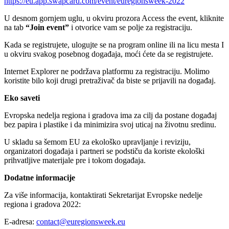
https://eu.app.swapcard.com/event/euregionsweek-2022
U desnom gornjem uglu, u okviru prozora Access the event, kliknite
na tab
“Join event”
i otvorice vam se polje za registraciju.
Kada se registrujete, ulogujte se na program online ili na licu mesta I
u okviru svakog posebnog događaja, moći ćete da se registrujete.
Internet Explorer ne podržava platformu za registraciju. Molimo
koristite bilo koji drugi pretraživač da biste se prijavili na događaj.
Eko saveti
Evropska nedelja regiona i gradova ima za cilj da postane događaj
bez papira i plastike i da minimizira svoj uticaj na životnu sredinu.
U skladu sa šemom EU za ekološko upravljanje i reviziju,
organizatori događaja i partneri se podstiču da koriste ekološki
prihvatljive materijale pre i tokom događaja.
Dodatne informacije
Za više informacija, kontaktirati Sekretarijat Evropske nedelje
regiona i gradova 2022:
E-adresa:
contact@euregionsweek.eu