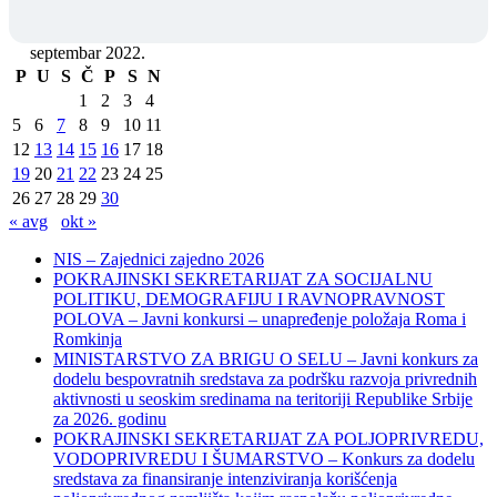
septembar 2022.
P
U
S
Č
P
S
N
1
2
3
4
5
6
7
8
9
10
11
12
13
14
15
16
17
18
19
20
21
22
23
24
25
26
27
28
29
30
« avg
okt »
NIS – Zajednici zajedno 2026
POKRAJINSKI SEKRETARIJAT ZA SOCIJALNU
POLITIKU, DEMOGRAFIJU I RAVNOPRAVNOST
POLOVA – Javni konkursi – unapređenje položaja Roma i
Romkinja
MINISTARSTVO ZA BRIGU O SELU – Javni konkurs za
dodelu bespovratnih sredstava za podršku razvoja privrednih
aktivnosti u seoskim sredinama na teritoriji Republike Srbije
za 2026. godinu
POKRAJINSKI SEKRETARIJAT ZA POLJOPRIVREDU,
VODOPRIVREDU I ŠUMARSTVO – Konkurs za dodelu
sredstava za finansiranje intenziviranja korišćenja