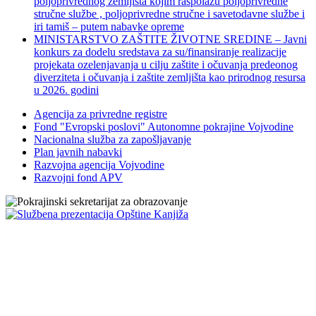
poljoprivrednog zemljišta kojim raspolažu poljoprivredne
stručne službe , poljoprivredne stručne i savetodavne službe i
iri tamiš ‒ putem nabavke opreme
MINISTARSTVO ZAŠTITE ŽIVOTNE SREDINE – Javni
konkurs za dodelu sredstava za su/finansiranje realizacije
projekata ozelenjavanja u cilju zaštite i očuvanja predeonog
diverziteta i očuvanja i zaštite zemljišta kao prirodnog resursa
u 2026. godini
Agencija za privredne registre
Fond "Evropski poslovi" Autonomne pokrajine Vojvodine
Nacionalna služba za zapošljavanje
Plan javnih nabavki
Razvojna agencija Vojvodine
Razvojni fond APV