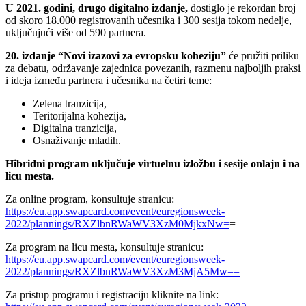
U 2021. godini, drugo digitalno izdanje,
dostiglo je rekordan broj
od skoro 18.000 registrovanih učesnika i 300 sesija tokom nedelje,
uključujući više od 590 partnera.
20. izdanje “Novi izazovi za evropsku koheziju”
će pružiti priliku
za debatu, održavanje zajednica povezanih, razmenu najboljih praksi
i ideja između partnera i učesnika na četiri teme:
Zelena tranzicija,
Teritorijalna kohezija,
Digitalna tranzicija,
Osnaživanje mladih.
Hibridni program uključuje virtuelnu izložbu i sesije onlajn i na
licu mesta.
Za online program, konsultuje stranicu:
https://eu.app.swapcard.com/event/euregionsweek-
2022/plannings/RXZlbnRWaWV3XzM0MjkxNw=
=
Za program na licu mesta, konsultuje stranicu:
https://eu.app.swapcard.com/event/euregionsweek-
2022/plannings/RXZlbnRWaWV3XzM3MjA5Mw==
Za pristup programu i registraciju kliknite na link: