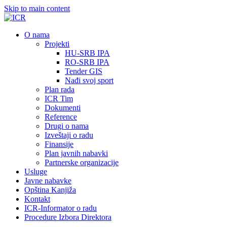
Skip to main content
О nama
Projekti
HU-SRB IPA
RO-SRB IPA
Tender GIS
Nađi svoj sport
Plan rada
ICR Tim
Dokumenti
Reference
Drugi o nama
Izveštaji o radu
Finansije
Plan javnih nabavki
Partnerske organizacije
Usluge
Javne nabavke
Opština Kanjiža
Kontakt
ICR-Informator o radu
Procedure Izbora Direktora