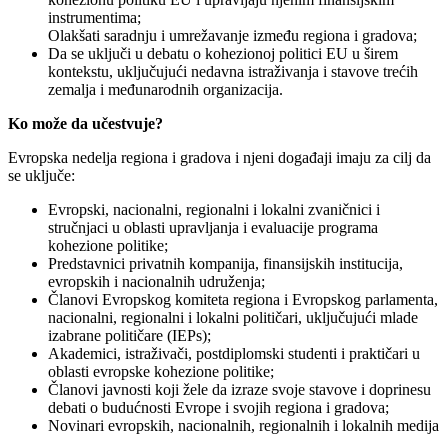
instrumentima;
Olakšati saradnju i umrežavanje između regiona i gradova;
Da se uključi u debatu o kohezionoj politici EU u širem
kontekstu, uključujući nedavna istraživanja i stavove trećih
zemalja i međunarodnih organizacija.
Ko može da učestvuje?
Evropska nedelja regiona i gradova i njeni događaji imaju za cilj da
se uključe:
Evropski, nacionalni, regionalni i lokalni zvaničnici i
stručnjaci u oblasti upravljanja i evaluacije programa
kohezione politike;
Predstavnici privatnih kompanija, finansijskih institucija,
evropskih i nacionalnih udruženja;
Članovi Evropskog komiteta regiona i Evropskog parlamenta,
nacionalni, regionalni i lokalni političari, uključujući mlade
izabrane političare (IEPs);
Akademici, istraživači, postdiplomski studenti i praktičari u
oblasti evropske kohezione politike;
Članovi javnosti koji žele da izraze svoje stavove i doprinesu
debati o budućnosti Evrope i svojih regiona i gradova;
Novinari evropskih, nacionalnih, regionalnih i lokalnih medija