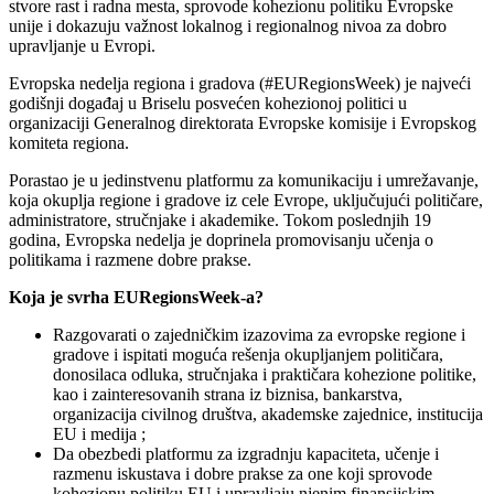
stvore rast i radna mesta, sprovode kohezionu politiku Evropske
unije i dokazuju važnost lokalnog i regionalnog nivoa za dobro
upravljanje u Evropi.
Evropska nedelja regiona i gradova (#EURegionsWeek) je najveći
godišnji događaj u Briselu posvećen kohezionoj politici u
organizaciji Generalnog direktorata Evropske komisije i Evropskog
komiteta regiona.
Porastao je u jedinstvenu platformu za komunikaciju i umrežavanje,
koja okuplja regione i gradove iz cele Evrope, uključujući političare,
administratore, stručnjake i akademike. Tokom poslednjih 19
godina, Evropska nedelja je doprinela promovisanju učenja o
politikama i razmene dobre prakse.
Koja je svrha EURegionsWeek-a?
Razgovarati o zajedničkim izazovima za evropske regione i
gradove i ispitati moguća rešenja okupljanjem političara,
donosilaca odluka, stručnjaka i praktičara kohezione politike,
kao i zainteresovanih strana iz biznisa, bankarstva,
organizacija civilnog društva, akademske zajednice, institucija
EU i medija ;
Da obezbedi platformu za izgradnju kapaciteta, učenje i
razmenu iskustava i dobre prakse za one koji sprovode
kohezionu politiku EU i upravljaju njenim finansijskim