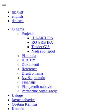
magyar
english
deutsch
О nama
Projekti
HU-SRB IPA
RO-SRB IPA
Tender GIS
Nađi svoj sport
Plan rada
ICR Tim
Dokumenti
Reference
Drugi o nama
Izveštaji o radu
Finansije
Plan javnih nabavki
Partnerske organizacije
Usluge
Javne nabavke
Opština Kanjiža
Kontakt