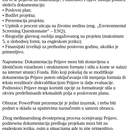
sledeću dokumentaciju:
• Poslovni plan;
• Budžet projekta;
• Prezentacija projekta;
• Upitnik o proceni uticaja na životnu sredinu (eng. „Environmental
Screening Questionnaire“ – ESQ);
• Biografije glavnog osoblja angažovanog na projektu (maksimum
5, u slobodnoj formi, na engleskom jeziku);
• Finansijski izveštaji za prethodnu poslovnu godinu, ukoliko je
primenljivo.
Napomena: Dokumentacija Prijave mora biti dostavljena u
identičnom vizuelnom i strukturnom formatu i stilu u kome se nalazi
na internet stranici Fonda. Bilo koji pokušaj da se modifikuje
dokumentacija Prijave putem otključavanja i/ili menjanja formula ili
teksta rezultiraće diskvalifikacijom Prijave iz dalje evaluacije.
Podnosioci Prijave mogu koristiti opcije za formatiranje stila u
okviru predefinisanih tekstualnih polja u poslovnom planu.
Obrazac PowerPoint prezentacije je jedini izuzetak, i treba biti
podnet u skladu sa uputstvima naznačenim u samom obrascu.
Zbog međunarodnog dvostepenog procesa ocenjivanja Prijave,
podnesena dokumentacija predloga projekata mora biti na
engleskom jeziku, osim u situacijama gde to nije primenljivo.