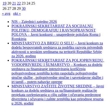
19
20
21
22
23
24
25
26
27
28
29
30
« avg
okt »
NIS – Zajednici zajedno 2026
POKRAJINSKI SEKRETARIJAT ZA SOCIJALNU
POLITIKU, DEMOGRAFIJU I RAVNOPRAVNOST
POLOVA – Javni konkursi – unapređenje položaja Roma i
Romkinja
MINISTARSTVO ZA BRIGU O SELU – Javni konkurs za
dodelu bespovratnih sredstava za podršku razvoja privrednih
aktivnosti u seoskim sredinama na teritoriji Republike Srbije
za 2026. godinu
POKRAJINSKI SEKRETARIJAT ZA POLJOPRIVREDU,
VODOPRIVREDU I ŠUMARSTVO – Konkurs za dodelu
sredstava za finansiranje intenziviranja korišćenja
poljoprivrednog zemljišta kojim raspolažu poljoprivredne
stručne službe , poljoprivredne stručne i savetodavne službe i
iri tamiš ‒ putem nabavke opreme
MINISTARSTVO ZAŠTITE ŽIVOTNE SREDINE – Javni
konkurs za dodelu sredstava za su/finansiranje realizacije
projekata ozelenjavanja u cilju zaštite i očuvanja predeonog
diverziteta i očuvanja i zaštite zemljišta kao prirodnog resursa
u 2026. godini