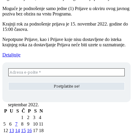
Moguće je podnošenje samo jedne (1) Prijave u okviru ovog javnog
poziva bez obzira na vrstu Programa.
Krajnji rok za podnošenje prijava je 15. novembar 2022. godine do
15:00 časova.
Nepotpune Prijave, kao i Prijave koje nisu dostavljene do isteka
krajnjeg roka za dostavljanje Prijava neće biti uzete u razmatranje.
Detaljnije
septembar 2022.
P
U
S
Č
P
S
N
1
2
3
4
5
6
7
8
9
10
11
12
13
14
15
16
17
18