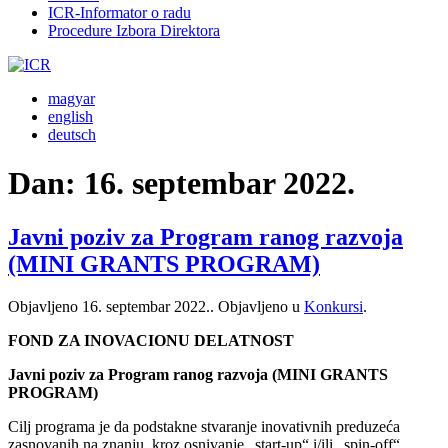
ICR-Informator o radu
Procedure Izbora Direktora
magyar
english
deutsch
Dan:
16. septembar 2022.
Javni poziv za Program ranog razvoja
(MINI GRANTS PROGRAM)
Objavljeno
16. septembar 2022.
. Objavljeno u
Konkursi
.
FOND ZA INOVACIONU DELATNOST
Javni poziv za Program ranog razvoja (MINI GRANTS
PROGRAM)
Cilj programa je da podstakne stvaranje inovativnih preduzeća
zasnovanih na znanju, kroz osnivanje „start-up“ i/ili „spin-off“