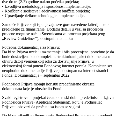
dve do tri (2-3) godine nakon početka projekta;
• Izvodljiva metodologija i sposobnost implementacije;
• Korišćenje sredstava i adekvatnost budžeta projekta;
• Upravljanje rizikom tehnologije i implementacije.
Samo će Prijave koji ispunjavaju sve gore navedene kriterijume biti
predložene za finansiranje. Dodatni detalji u vezi sa procesom
procene mogu se naći u Smernicama za procenu projekata (eng.
„Review Guidelines“), dostupnim na: linku
Potrebna dokumentacija za Prijavu:
Da bi se Prijava uzela u razmatranje i bila procenjena, potrebno je da
bude dostavljena kao kompletan, strukturirani paket dokumenata u
okviru datog vremenskog roka za dostavljanje Prijava, u
elektronskoj formi putem Fondovog internet portala. Kompletan set
neophodne dokumentacije Prijave je dostupan na internet stranici
Fonda: Dokumentacija – septembar 2022.
Podnosioci Prijave moraju koristiti predefinisane obrasce
dokumenata koje je obezbedio Fond.
Svaki registrovani projekat će automatski dobiti predefinisanu Izjavu
Podnosioca Prijave (Applicant Statement), koju je Podnosilac
Prijave u obavezi da pročita i sa istom se saglasi.
Da bi se prijavili za finansiranje, Podnosioci Prijave moraju podneti