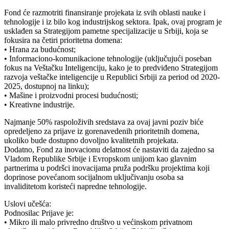
Fond će razmotriti finansiranje projekata iz svih oblasti nauke i
tehnologije i iz bilo kog industrijskog sektora. Ipak, ovaj program je
usklađen sa Strategijom pametne specijalizacije u Srbiji, koja se
fokusira na četiri prioritetna domena:
• Hrana za budućnost;
• Informaciono-komunikacione tehnologije (uključujući poseban
fokus na Veštačku Inteligenciju, kako je to predviđeno Strategijom
razvoja veštačke inteligencije u Republici Srbiji za period od 2020-
2025, dostupnoj na linku);
• Mašine i proizvodni procesi budućnosti;
• Kreativne industrije.
Najmanje 50% raspoloživih sredstava za ovaj javni poziv biće
opredeljeno za prijave iz gorenavedenih prioritetnih domena,
ukoliko bude dostupno dovoljno kvalitetnih projekata.
Dodatno, Fond za inovacionu delatnost će nastaviti da zajedno sa
Vladom Republike Srbije i Evropskom unijom kao glavnim
partnerima u podršci inovacijama pruža podršku projektima koji
doprinose povećanom socijalnom uključivanju osoba sa
invaliditetom koristeći napredne tehnologije.
Uslovi učešća:
Podnosilac Prijave je:
• Mikro ili malo privredno društvo u većinskom privatnom