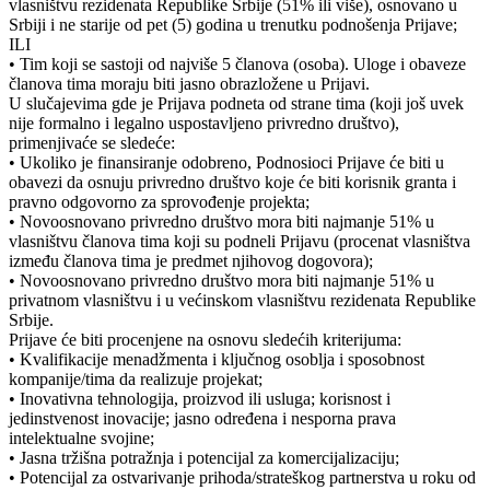
vlasništvu rezidenata Republike Srbije (51% ili više), osnovano u
Srbiji i ne starije od pet (5) godina u trenutku podnošenja Prijave;
ILI
• Tim koji se sastoji od najviše 5 članova (osoba). Uloge i obaveze
članova tima moraju biti jasno obrazložene u Prijavi.
U slučajevima gde je Prijava podneta od strane tima (koji još uvek
nije formalno i legalno uspostavljeno privredno društvo),
primenjivaće se sledeće:
• Ukoliko je finansiranje odobreno, Podnosioci Prijave će biti u
obavezi da osnuju privredno društvo koje će biti korisnik granta i
pravno odgovorno za sprovođenje projekta;
• Novoosnovano privredno društvo mora biti najmanje 51% u
vlasništvu članova tima koji su podneli Prijavu (procenat vlasništva
između članova tima je predmet njihovog dogovora);
• Novoosnovano privredno društvo mora biti najmanje 51% u
privatnom vlasništvu i u većinskom vlasništvu rezidenata Republike
Srbije.
Prijave će biti procenjene na osnovu sledećih kriterijuma:
• Kvalifikacije menadžmenta i ključnog osoblja i sposobnost
kompanije/tima da realizuje projekat;
• Inovativna tehnologija, proizvod ili usluga; korisnost i
jedinstvenost inovacije; jasno određena i nesporna prava
intelektualne svojine;
• Jasna tržišna potražnja i potencijal za komercijalizaciju;
• Potencijal za ostvarivanje prihoda/strateškog partnerstva u roku od