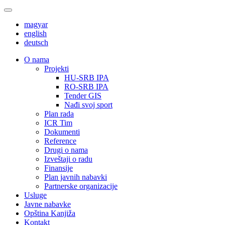
magyar
english
deutsch
О nama
Projekti
HU-SRB IPA
RO-SRB IPA
Tender GIS
Nađi svoj sport
Plan rada
ICR Tim
Dokumenti
Reference
Drugi o nama
Izveštaji o radu
Finansije
Plan javnih nabavki
Partnerske organizacije
Usluge
Javne nabavke
Opština Kanjiža
Kontakt