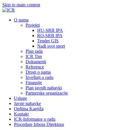
Skip to main content
О nama
Projekti
HU-SRB IPA
RO-SRB IPA
Tender GIS
Nađi svoj sport
Plan rada
ICR Tim
Dokumenti
Reference
Drugi o nama
Izveštaji o radu
Finansije
Plan javnih nabavki
Partnerske organizacije
Usluge
Javne nabavke
Opština Kanjiža
Kontakt
ICR-Informator o radu
Procedure Izbora Direktora