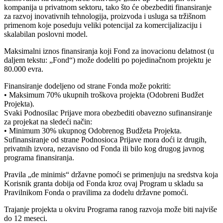
kompanija u privatnom sektoru, tako što će obezbediti finansiranje
za razvoj inovativnih tehnologija, proizvoda i usluga sa tržišnom
primenom koje poseduju veliki potencijal za komercijalizaciju i
skalabilan poslovni model.
Maksimalni iznos finansiranja koji Fond za inovacionu delatnost (u
daljem tekstu: „Fond“) može dodeliti po pojedinačnom projektu je
80.000 evra.
Finansiranje dodeljeno od strane Fonda može pokriti:
• Maksimum 70% ukupnih troškova projekta (Odobreni Budžet
Projekta).
Svaki Podnosilac Prijave mora obezbediti obavezno sufinansiranje
za projekat na sledeći način:
• Minimum 30% ukupnog Odobrenog Budžeta Projekta.
Sufinansiranje od strane Podnosioca Prijave mora doći iz drugih,
privatnih izvora, nezavisno od Fonda ili bilo kog drugog javnog
programa finansiranja.
Pravila „de minimis“ državne pomoći se primenjuju na sredstva koja
Korisnik granta dobija od Fonda kroz ovaj Program u skladu sa
Pravilnikom Fonda o pravilima za dodelu državne pomoći.
Trajanje projekta u okviru Programa ranog razvoja može biti najviše
do 12 meseci.