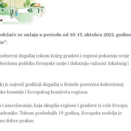
držaće se onlajn u periodu od 10-13. oktobra 2022. godin
ju”.
orodnevni događaj tokom kojeg gradovi i regioni pokazuju svoje
hezionu politiku Evropske unije i dokazuju važnost lokalnog i
je najveći godišnji događaj u Briselu posvećen kohezionoj
ske komisije i Evropskog komiteta regiona.
i umrežavanje, koja okuplja regione i gradove iz cele Evrope,
 akademike. Tokom poslednjih 19 godina, Evropska nedelja je
ne dobre prakse.