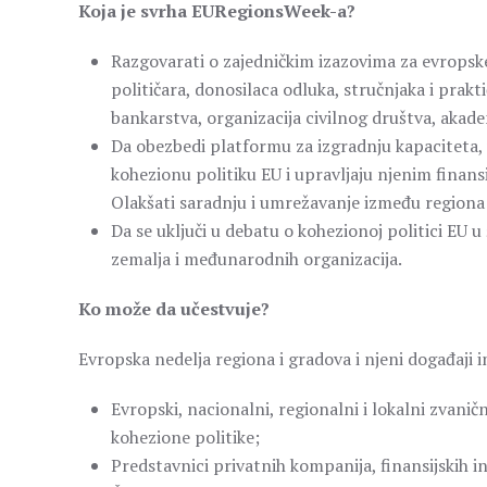
Koja je svrha EURegionsWeek-a?
Razgovarati o zajedničkim izazovima za evropske
političara, donosilaca odluka, stručnjaka i prakt
bankarstva, organizacija civilnog društva, akadem
Da obezbedi platformu za izgradnju kapaciteta, 
kohezionu politiku EU i upravljaju njenim finan
Olakšati saradnju i umrežavanje između regiona 
Da se uključi u debatu o kohezionoj politici EU u 
zemalja i međunarodnih organizacija.
Ko može da učestvuje?
Evropska nedelja regiona i gradova i njeni događaji im
Evropski, nacionalni, regionalni i lokalni zvaničn
kohezione politike;
Predstavnici privatnih kompanija, finansijskih in