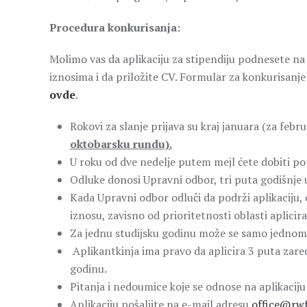
Procedura konkurisanja:
Molimo vas da aplikaciju za stipendiju podnesete n
iznosima i da priložite CV. Formular za konkurisanj
ovde
.
Rokovi za slanje prijava su kraj januara (za feb
oktobarsku rundu).
U roku od dve nedelje putem mejl ćete dobiti potv
Odluke donosi Upravni odbor, tri puta godišnje 
Kada Upravni odbor odluči da podrži aplikaciju, 
iznosu, zavisno od prioritetnosti oblasti aplicira
Za jednu studijsku godinu može se samo jednom a
Aplikantkinja ima pravo da aplicira 3 puta zar
godinu.
Pitanja i nedoumice koje se odnose na aplikacij
Aplikaciju pošaljite na e-mail adresu
office@rw