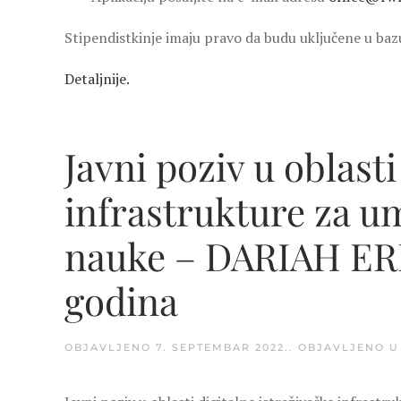
Stipendistkinje imaju pravo da budu uključene u b
Detaljnije.
Javni poziv u oblasti
infrastrukture za u
nauke – DARIAH ERI
godina
OBJAVLJENO
7. SEPTEMBAR 2022.
. OBJAVLJENO 