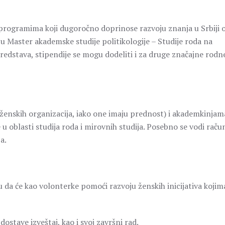
 programima koji dugoročno doprinose razvoju znanja u Srbiji 
u Master akademske studije politikologije – Studije roda na
redstava, stipendije se mogu dodeliti i za druge značajne rodne
ženskih organizacija, iako one imaju prednost) i akademkinjam
 oblasti studija roda i mirovnih studija. Posebno se vodi raču
a.
u da će kao volonterke pomoći razvoju ženskih inicijativa kojima
stave izveštaj, kao i svoj završni rad.