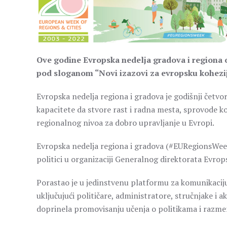
Ove godine Evropska nedelja gradova i regiona o
pod sloganom “Novi izazovi za evropsku kohezi
Evropska nedelja regiona i gradova je godišnji četv
kapacitete da stvore rast i radna mesta, sprovode ko
regionalnog nivoa za dobro upravljanje u Evropi.
Evropska nedelja regiona i gradova (#EURegionsWeek) 
politici u organizaciji Generalnog direktorata Evrop
Porastao je u jedinstvenu platformu za komunikaciju 
uključujući političare, administratore, stručnjake i
doprinela promovisanju učenja o politikama i razme