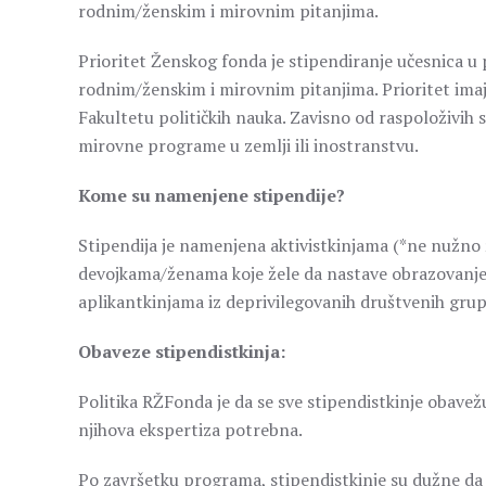
rodnim/ženskim i mirovnim pitanjima.
Prioritet Ženskog fonda je stipendiranje učesnica u
rodnim/ženskim i mirovnim pitanjima. Prioritet imaj
Fakultetu političkih nauka. Zavisno od raspoloživih s
mirovne programe u zemlji ili inostranstvu.
Kome su namenjene stipendije?
Stipendija je namenjena aktivistkinjama (*ne nužno 
devojkama/ženama koje žele da nastave obrazovanje u
aplikantkinjama iz deprivilegovanih društvenih grup
Obaveze stipendistkinja:
Politika RŽFonda je da se sve stipendistkinje obavež
njihova ekspertiza potrebna.
Po završetku programa, stipendistkinje su dužne da do