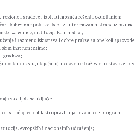
 regione i gradove i ispitati moguća rešenja okupljanjem
ičara kohezione politike, kao i zainteresovanih strana iz biznisa
ske zajednice, institucija EU i medija ;
učenje i razmenu iskustava i dobre prakse za one koji sprovod
sijskim instrumentima;
i gradova;
širem kontekstu, uključujući nedavna istraživanja i stavove trec
aju za cilj da se uključe:
ici i stručnjaci u oblasti upravljanja i evaluacije programa
stitucija, evropskih i nacionalnih udruženja;