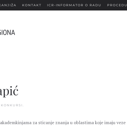
KANJIŽA
KONTAKT
ICR-INFORMATOR O RADU
PROCEDU
apić
U
KONKURSI
.
akademkinjama za sticanje znanja u oblastima koje imaju veze 