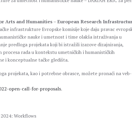
trukture za umetnost i humanističke nauke – DARIAH ERIC za per
or Arts and Humanities – European Research Infrastructu
ivačke infrastrukture Evropske komisije koje daju pravac evrops
a humanističke nauke i umetnost i time olakša istraživanja u
anje predloga projekata koji bi istražili izazove dizajniranja,
h procesa rada u kontekstu umetničkih i humanističkih
ne i konceptualne tačke gledišta.
oga projekata, kao i potrebne obrasce, možete pronaći na veb-
022-open-call-for-proposals
.
-2024: Workflows