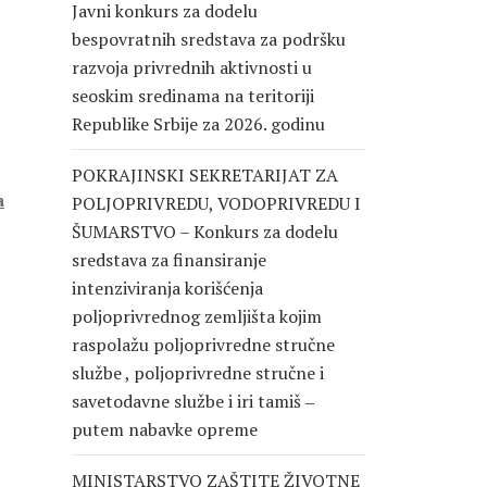
Javni konkurs za dodelu
bespovratnih sredstava za podršku
razvoja privrednih aktivnosti u
seoskim sredinama na teritoriji
Republike Srbije za 2026. godinu
POKRAJINSKI SEKRETARIJAT ZA
a
POLJOPRIVREDU, VODOPRIVREDU I
ŠUMARSTVO – Konkurs za dodelu
sredstava za finansiranje
intenziviranja korišćenja
poljoprivrednog zemljišta kojim
raspolažu poljoprivredne stručne
službe , poljoprivredne stručne i
savetodavne službe i iri tamiš ‒
putem nabavke opreme
MINISTARSTVO ZAŠTITE ŽIVOTNE