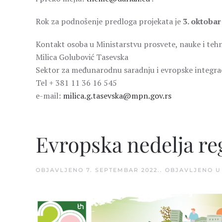
Rok za podnošenje predloga projekata je
3. oktobar
Kontakt osoba u Ministarstvu prosvete, nauke i tehn
Milica Golubović Tasevska
Sektor za međunarodnu saradnju i evropske integrac
Tel + 381 11 36 16 545
e-mail:
milica.g.tasevska@mpn.gov.rs
Evropska nedelja re
OBJAVLJENO
7. SEPTEMBAR 2022.
. OBJAVLJENO 