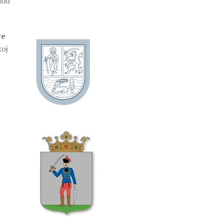
iod
re
koj