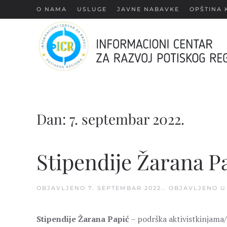
О NAMA
USLUGE
JAVNE NABAVKE
OPŠTINA 
Skip
to
main
content
Dan:
7. septembar 2022.
Stipendije Žarana P
OBJAVLJENO
7. SEPTEMBAR 2022.
. OBJAVLJENO 
Stipendije Žarana Papić
– podrška aktivistkinjama/