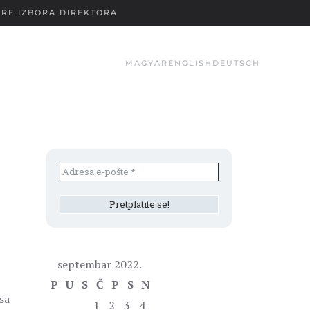
RE IZBORA DIREKTORA
MAGYAR
ENGLISH
DEUTSCH
septembar 2022.
P
U
S
Č
P
S
N
sa
1
2
3
4