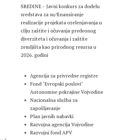
SREDINE – Javni konkurs za dodelu
sredstava za su/finansiranje
realizacije projekata ozelenjavanja u
cilju zaštite i očuvanja predeonog
diverziteta i očuvanja i zaštite
zemljišta kao prirodnog resursa u
2026. godini
Agencija za privredne registre
Fond "Evropski poslovi"
Autonomne pokrajine Vojvodine
Nacionalna služba za
zapošljavanje
Plan javnih nabavki
Razvojna agencija Vojvodine
Razvojni fond APV