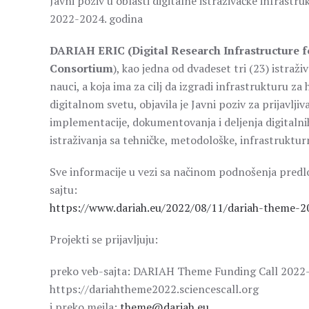
Javni poziv u oblasti digitalne istraživačke infras
2022-2024. godina
DARIAH ERIC (Digital Research Infrastructure f
Consortium
), kao jedna od dvadeset tri (23) istraž
nauci, a koja ima za cilj da izgradi infrastrukturu z
digitalnom svetu, objavila je Javni poziv za prijavljiv
implementacije, dokumentovanja i deljenja digitalni
istraživanja sa tehničke, metodološke, infrastruktur
Sve informacije u vezi sa načinom podnošenja predl
sajtu:
https://www.dariah.eu/2022/08/11/dariah-theme-2
Projekti se prijavljuju:
preko veb-sajta: DARIAH Theme Funding Call 2022
https://dariahtheme2022.sciencescall.org
i preko mejla:
theme@dariah.eu
.