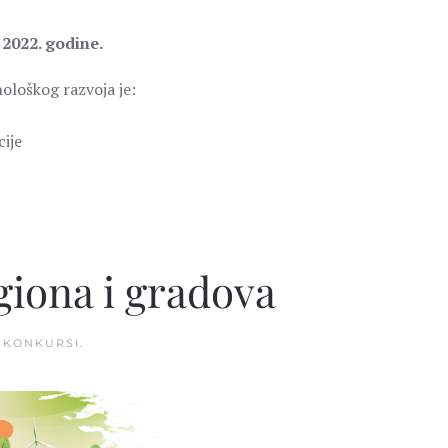
 2022. godine.
ološkog razvoja je:
ije
giona i gradova
U
KONKURSI
.