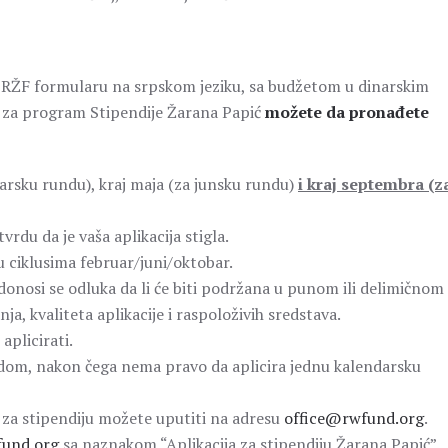
a RŽF formularu na srpskom jeziku, sa budžetom u dinarskim
e za program Stipendije Žarana Papić
možete da pronađete
ruarsku rundu), kraj maja (za junsku rundu)
i kraj septembra (z
rdu da je vaša aplikacija stigla.
u ciklusima februar/juni/oktobar.
donosi se odluka da li će biti podržana u punom ili delimičnom
nja, kvaliteta aplikacije i raspoloživih sredstava.
plicirati.
edom, nakon čega nema pravo da aplicira jednu kalendarsku
u za stipendiju možete uputiti na adresu
office@rwfund.org
.
fund.org
sa naznakom “Aplikacija za stipendiju Žarana Papić”.