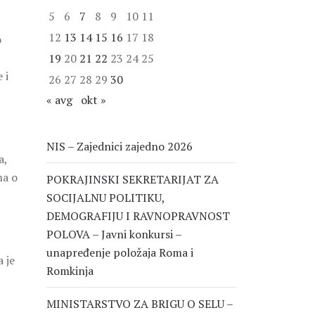
5
6
7
8
9
10
11
12
13
14
15
16
17
18
o
19
20
21
22
23
24
25
 i
26
27
28
29
30
« avg
okt »
NIS – Zajednici zajedno 2026
a,
na o
POKRAJINSKI SEKRETARIJAT ZA
SOCIJALNU POLITIKU,
DEMOGRAFIJU I RAVNOPRAVNOST
POLOVA – Javni konkursi –
unapređenje položaja Roma i
 je
Romkinja
MINISTARSTVO ZA BRIGU O SELU –