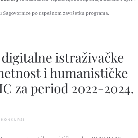
azu Sagovornice po uspešnom završetku programa.
 digitalne istraživačke
metnost i humanističke
C za period 2022-2024.
U
KONKURSI
.