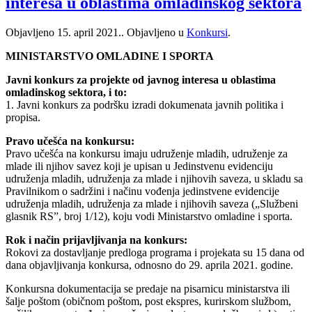
interesa u oblastima omladinskog sektora
Objavljeno
15. april 2021.
. Objavljeno u
Konkursi
.
MINISTARSTVO OMLADINE I SPORTA
Javni konkurs za projekte od javnog interesa u oblastima
omladinskog sektora, i to:
1. Javni konkurs za podršku izradi dokumenata javnih politika i
propisa.
Pravo učešća na konkursu:
Pravo učešća na konkursu imaju udruženje mladih, udruženje za
mlade ili njihov savez koji je upisan u Jedinstvenu evidenciju
udruženja mladih, udruženja za mlade i njihovih saveza, u skladu sa
Pravilnikom o sadržini i načinu vođenja jedinstvene evidencije
udruženja mladih, udruženja za mlade i njihovih saveza („Službeni
glasnik RS”, broj 1/12), koju vodi Ministarstvo omladine i sporta.
Rok i način prijavljivanja na konkurs:
Rokovi za dostavljanje predloga programa i projekata su 15 dana od
dana objavljivanja konkursa, odnosno do 29. aprila 2021. godine.
Konkursna dokumentacija se predaje na pisarnicu ministarstva ili
šalje poštom (običnom poštom, post ekspres, kurirskom službom,