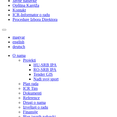
Javne nabavke
Opština Kanjiža
Kontakt
ICR-Informator o radu
Procedure Izbora Direktora
magyar
english
deutsch
О nama
Projekti
HU-SRB IPA
RO-SRB IPA
Tender GIS
Nađi svoj sport
Plan rada
ICR Tim
Dokumenti
Reference
Drugi o nama
Izveštaji o radu
Finansije
Plan javnih nabavki