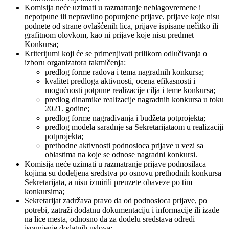
Komisija neće uzimati u razmatranje neblagovremene i
nepotpune ili nepravilno popunjene prijave, prijave koje nisu
podnete od strane ovlašćenih lica, prijave ispisane nečitko ili
grafitnom olovkom, kao ni prijave koje nisu predmet
Konkursa;
Kriterijumi koji će se primenjivati prilikom odlučivanja o
izboru organizatora takmičenja:
predlog forme radova i tema nagradnih konkursa;
kvalitet predloga aktivnosti, ocena efikasnosti i
mogućnosti potpune realizacije cilja i teme konkursa;
predlog dinamike realizacije nagradnih konkursa u toku
2021. godine;
predlog forme nagrađivanja i budžeta potprojekta;
predlog modela saradnje sa Sekretarijataom u realizaciji
potprojekta;
prethodne aktivnosti podnosioca prijave u vezi sa
oblastima na koje se odnose nagradni konkursi.
Komisija neće uzimati u razmatranje prijave podnosilaca
kojima su dodeljena sredstva po osnovu prethodnih konkursa
Sekretarijata, a nisu izmirili preuzete obaveze po tim
konkursima;
Sekretarijat zadržava pravo da od podnosioca prijave, po
potrebi, zatraži dodatnu dokumentaciju i informacije ili izađe
na lice mesta, odnosno da za dodelu sredstava odredi
ispunjenje dodatnih uslova;