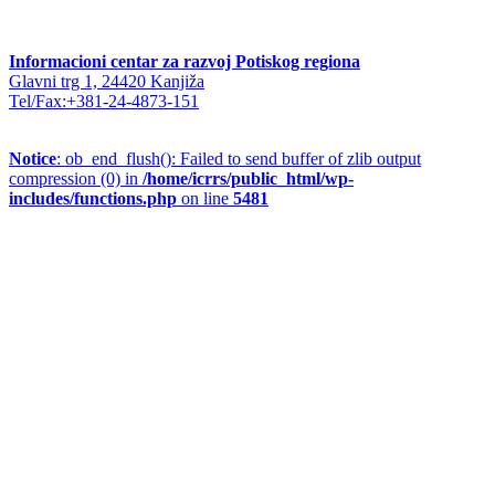
Informacioni centar za razvoj Potiskog regiona
Glavni trg 1, 24420 Kanjiža
Tel/Fax:+381-24-4873-151
Notice
: ob_end_flush(): Failed to send buffer of zlib output
compression (0) in
/home/icrrs/public_html/wp-
includes/functions.php
on line
5481