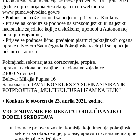
• Konkursna dokumentacija se može preuzeti od 14. aprila 2021.
godine u prostorijama Sekretarijata ili na web adresi
www.puma.vojvodina.gov.rs
• Podnosilac može podneti samo jednu prijavu na Konkurs;
• Prijave na konkurs se podnose na srpskom jeziku ili na jeziku
nacionalne zajednice koji je u službenoj upotrebi u Autonomnoj
pokrajini Vojvodini;
• Prijave se podnose lično, predajom pisarnici pokrajinskih organa
uprave u Novom Sadu (zgrada Pokrajinske vlade) ili se upućuju
poštom na adresu:
Pokrajinski sekretarijat za obrazovanje, propise,
upravu i nacionalne manjine – nacionalne zajednice
21000 Novi Sad
Bulevar Mihajla Pupina 16
Sa naznakom: JAVNI KONKURS ZA SUFINANISIRANJE
POTPROJEKTA „MULTIKULTURALIZAM NA KLIK“
• Konkurs je otvoren do 23. aprila 2021. godine.
V OCENJIVANJE PROJEKATA I ODLUČIVANJE O
DODELI SREDSTAVA
Podnete prijave razmatra komisija koju imenuje pokrajinski
sekretar za obrazovanje, propise, upravu i nacionalne manjine
– nacionalne zajednice;