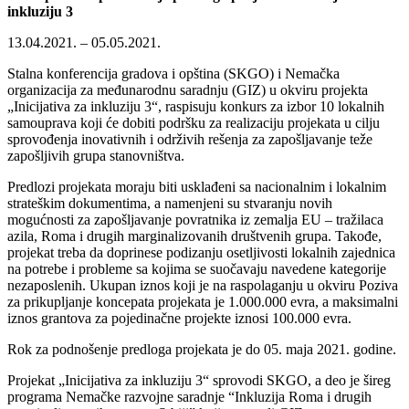
inkluziju 3
13.04.2021. – 05.05.2021.
Stalna konferencija gradova i opština (SKGO) i Nemačka
organizacija za međunarodnu saradnju (GIZ) u okviru projekta
„Inicijativa za inkluziju 3“, raspisuju konkurs za izbor 10 lokalnih
samouprava koji će dobiti podršku za realizaciju projekata u cilju
sprovođenja inovativnih i održivih rešenja za zapošljavanje teže
zapošljivih grupa stanovništva.
Predlozi projekata moraju biti usklađeni sa nacionalnim i lokalnim
strateškim dokumentima, a namenjeni su stvaranju novih
mogućnosti za zapošljavanje povratnika iz zemalja EU – tražilaca
azila, Roma i drugih marginalizovanih društvenih grupa. Takođe,
projekat treba da doprinese podizanju osetljivosti lokalnih zajednica
na potrebe i probleme sa kojima se suočavaju navedene kategorije
nezaposlenih. Ukupan iznos koji je na raspolaganju u okviru Poziva
za prikupljanje koncepata projekata je 1.000.000 evra, a maksimalni
iznos grantova za pojedinačne projekte iznosi 100.000 evra.
Rok za podnošenje predloga projekata je do 05. maja 2021. godine.
Projekat „Inicijativa za inkluziju 3“ sprovodi SKGO, a deo je šireg
programa Nemačke razvojne saradnje “Inkluzija Roma i drugih