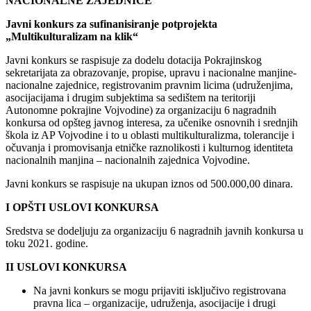
NACIONALNE ZAJEDNICE
Javni konkurs za sufinanisiranje potprojekta
„Multikulturalizam na klik“
Javni konkurs se raspisuje za dodelu dotacija Pokrajinskog
sekretarijata za obrazovanje, propise, upravu i nacionalne manjine-
nacionalne zajednice, registrovanim pravnim licima (udruženjima,
asocijacijama i drugim subjektima sa sedištem na teritoriji
Autonomne pokrajine Vojvodine) za organizaciju 6 nagradnih
konkursa od opšteg javnog interesa, za učenike osnovnih i srednjih
škola iz AP Vojvodine i to u oblasti multikulturalizma, tolerancije i
očuvanja i promovisanja etničke raznolikosti i kulturnog identiteta
nacionalnih manjina – nacionalnih zajednica Vojvodine.
Javni konkurs se raspisuje na ukupan iznos od 500.000,00 dinara.
I OPŠTI USLOVI KONKURSA
Sredstva se dodeljuju za organizaciju 6 nagradnih javnih konkursa u
toku 2021. godine.
II USLOVI KONKURSA
Na javni konkurs se mogu prijaviti isključivo registrovana
pravna lica – organizacije, udruženja, asocijacije i drugi