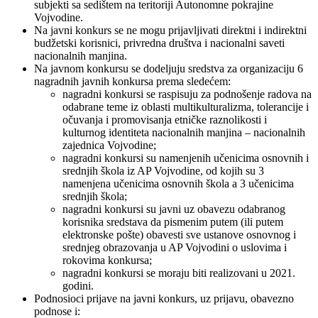
subjekti sa sedištem na teritoriji Autonomne pokrajine
Vojvodine.
Na javni konkurs se ne mogu prijavljivati direktni i indirektni
budžetski korisnici, privredna društva i nacionalni saveti
nacionalnih manjina.
Na javnom konkursu se dodeljuju sredstva za organizaciju 6
nagradnih javnih konkursa prema sledećem:
nagradni konkursi se raspisuju za podnošenje radova na
odabrane teme iz oblasti multikulturalizma, tolerancije i
očuvanja i promovisanja etničke raznolikosti i
kulturnog identiteta nacionalnih manjina – nacionalnih
zajednica Vojvodine;
nagradni konkursi su namenjenih učenicima osnovnih i
srednjih škola iz AP Vojvodine, od kojih su 3
namenjena učenicima osnovnih škola a 3 učenicima
srednjih škola;
nagradni konkursi su javni uz obavezu odabranog
korisnika sredstava da pismenim putem (ili putem
elektronske pošte) obavesti sve ustanove osnovnog i
srednjeg obrazovanja u AP Vojvodini o uslovima i
rokovima konkursa;
nagradni konkursi se moraju biti realizovani u 2021.
godini.
Podnosioci prijave na javni konkurs, uz prijavu, obavezno
podnose i: