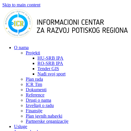
Skip to main content
О nama
Projekti
HU-SRB IPA
RO-SRB IPA
Tender GIS
Nađi svoj sport
Plan rada
ICR Tim
Dokumenti
Reference
Drugi o nama
Izveštaji o radu
Finansije
Plan javnih nabavki
Partnerske organizacije
Usluge