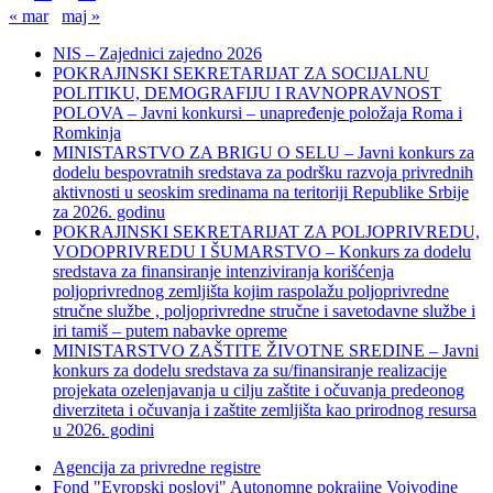
« mar
maj »
NIS – Zajednici zajedno 2026
POKRAJINSKI SEKRETARIJAT ZA SOCIJALNU
POLITIKU, DEMOGRAFIJU I RAVNOPRAVNOST
POLOVA – Javni konkursi – unapređenje položaja Roma i
Romkinja
MINISTARSTVO ZA BRIGU O SELU – Javni konkurs za
dodelu bespovratnih sredstava za podršku razvoja privrednih
aktivnosti u seoskim sredinama na teritoriji Republike Srbije
za 2026. godinu
POKRAJINSKI SEKRETARIJAT ZA POLJOPRIVREDU,
VODOPRIVREDU I ŠUMARSTVO – Konkurs za dodelu
sredstava za finansiranje intenziviranja korišćenja
poljoprivrednog zemljišta kojim raspolažu poljoprivredne
stručne službe , poljoprivredne stručne i savetodavne službe i
iri tamiš ‒ putem nabavke opreme
MINISTARSTVO ZAŠTITE ŽIVOTNE SREDINE – Javni
konkurs za dodelu sredstava za su/finansiranje realizacije
projekata ozelenjavanja u cilju zaštite i očuvanja predeonog
diverziteta i očuvanja i zaštite zemljišta kao prirodnog resursa
u 2026. godini
Agencija za privredne registre
Fond "Evropski poslovi" Autonomne pokrajine Vojvodine