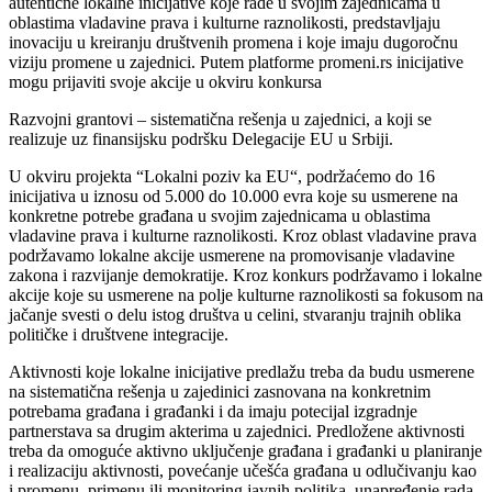
autentične lokalne inicijative koje rade u svojim zajednicama u
oblastima vladavine prava i kulturne raznolikosti, predstavljaju
inovaciju u kreiranju društvenih promena i koje imaju dugoročnu
viziju promene u zajednici. Putem platforme promeni.rs inicijative
mogu prijaviti svoje akcije u okviru konkursa
Razvojni grantovi – sistematična rešenja u zajednici, a koji se
realizuje uz finansijsku podršku Delegacije EU u Srbiji.
U okviru projekta “Lokalni poziv ka EU“, podržaćemo do 16
inicijativa u iznosu od 5.000 do 10.000 evra koje su usmerene na
konkretne potrebe građana u svojim zajednicama u oblastima
vladavine prava i kulturne raznolikosti. Kroz oblast vladavine prava
podržavamo lokalne akcije usmerene na promovisanje vladavine
zakona i razvijanje demokratije. Kroz konkurs podržavamo i lokalne
akcije koje su usmerene na polje kulturne raznolikosti sa fokusom na
jačanje svesti o delu istog društva u celini, stvaranju trajnih oblika
političke i društvene integracije.
Aktivnosti koje lokalne inicijative predlažu treba da budu usmerene
na sistematična rešenja u zajedinici zasnovana na konkretnim
potrebama građana i građanki i da imaju potecijal izgradnje
partnerstava sa drugim akterima u zajednici. Predložene aktivnosti
treba da omoguće aktivno uključenje građana i građanki u planiranje
i realizaciju aktivnosti, povećanje učešća građana u odlučivanju kao
i promenu, primenu ili monitoring javnih politika, unapređenje rada