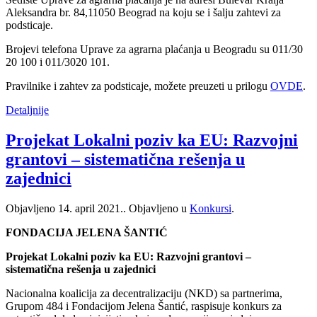
Aleksandra br. 84,11050 Beograd na koju se i šalju zahtevi za
podsticaje.
Brojevi telefona Uprave za agrarna plaćanja u Beogradu su 011/30
20 100 i 011/3020 101.
Pravilnike i zahtev za podsticaje, možete preuzeti u prilogu
OVDE
.
Detaljnije
Projekat Lokalni poziv ka EU: Razvojni
grantovi – sistematična rešenja u
zajednici
Objavljeno
14. april 2021.
. Objavljeno u
Konkursi
.
FONDACIJA JELENA ŠANTIĆ
Projekat Lokalni poziv ka EU: Razvojni grantovi –
sistematična rešenja u zajednici
Nacionalna koalicija za decentralizaciju (NKD) sa partnerima,
Grupom 484 i Fondacijom Jelena Šantić, raspisuje konkurs za