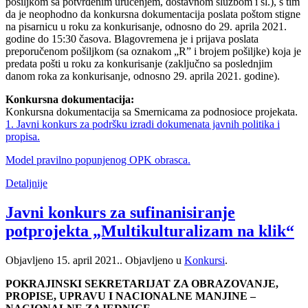
pošiljkom sa potvrđenim uručenjem, dostavnom službom i sl.), s tim
da je neophodno da konkursna dokumentacija poslata poštom stigne
na pisarnicu u roku za konkurisanje, odnosno do 29. aprila 2021.
godine do 15:30 časova. Blagovremena je i prijava poslata
preporučenom pošiljkom (sa oznakom „R” i brojem pošiljke) koja je
predata pošti u roku za konkurisanje (zaključno sa poslednjim
danom roka za konkurisanje, odnosno 29. aprila 2021. godine).
Konkursna dokumentacija:
Konkursna dokumentacija sa Smernicama za podnosioce projekata.
1. Javni konkurs za podršku izradi dokumenata javnih politika i
propisa.
Model pravilno popunjenog OPK obrasca.
Detaljnije
Javni konkurs za sufinanisiranje
potprojekta „Multikulturalizam na klik“
Objavljeno
15. april 2021.
. Objavljeno u
Konkursi
.
POKRAJINSKI SEKRETARIJAT ZA OBRAZOVANJE,
PROPISE, UPRAVU I NACIONALNE MANJINE –