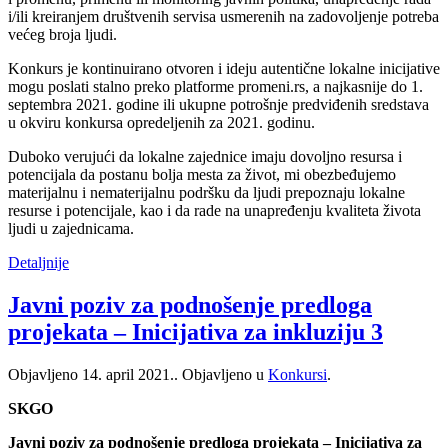
i/ili kreiranjem društvenih servisa usmerenih na zadovoljenje potreba
većeg broja ljudi.
Konkurs je kontinuirano otvoren i ideju autentične lokalne inicijative
mogu poslati stalno preko platforme promeni.rs, a najkasnije do 1.
septembra 2021. godine ili ukupne potrošnje predviđenih sredstava
u okviru konkursa opredeljenih za 2021. godinu.
Duboko verujući da lokalne zajednice imaju dovoljno resursa i
potencijala da postanu bolja mesta za život, mi obezbeđujemo
materijalnu i nematerijalnu podršku da ljudi prepoznaju lokalne
resurse i potencijale, kao i da rade na unapređenju kvaliteta života
ljudi u zajednicama.
Detaljnije
Javni poziv za podnošenje predloga
projekata – Inicijativa za inkluziju 3
Objavljeno
14. april 2021.
. Objavljeno u
Konkursi
.
SKGO
Javni poziv za podnošenje predloga projekata – Inicijativa za