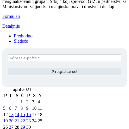
marginalizovanih grupa u Srbiji” koji sprovodi GIZ, u partnerstvu sa
Ministarstvom za ljudska i manjinska prava i društveni dijalog.
Formulari
Detaljnije
Prethodno
Sledeće
april 2021.
P
U
S
Č
P
S
N
1
2
3
4
5
6
7
8
9
10
11
12
13
14
15
16
17
18
19
20
21
22
23
24
25
26
27
28
29
30