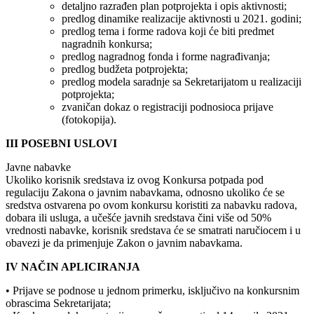
detaljno razrađen plan potprojekta i opis aktivnosti;
predlog dinamike realizacije aktivnosti u 2021. godini;
predlog tema i forme radova koji će biti predmet
nagradnih konkursa;
predlog nagradnog fonda i forme nagrađivanja;
predlog budžeta potprojekta;
predlog modela saradnje sa Sekretarijatom u realizaciji
potprojekta;
zvaničan dokaz o registraciji podnosioca prijave
(fotokopija).
III POSEBNI USLOVI
Javne nabavke
Ukoliko korisnik sredstava iz ovog Konkursa potpada pod
regulaciju Zakona o javnim nabavkama, odnosno ukoliko će se
sredstva ostvarena po ovom konkursu koristiti za nabavku radova,
dobara ili usluga, a učešće javnih sredstava čini više od 50%
vrednosti nabavke, korisnik sredstava će se smatrati naručiocem i u
obavezi je da primenjuje Zakon o javnim nabavkama.
IV NAČIN APLICIRANJA
• Prijave se podnose u jednom primerku, isključivo na konkursnim
obrascima Sekretarijata;