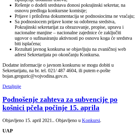
Rešenje o dodeli sredstava donosi pokrajinski sekretar, na
osnovu predloga konkursne komisije;
Prijave i priložena dokumentacija se podnosiocima ne vraćaju;
Sa podnosiocem prijave kome su odobrena sredstva,
Pokrajinski sekretarijat za obrazovanje, propise, upravu i
nacionalne manjine – nacionalne zajednice će zaključiti
ugovor o sufinasiranju aktivnosti po osnovu koga će sredstva
biti isplaćena;
Rezultati javnog konkursa se objavljuju na zvaničnoj web
adresi Sekretarijata po okončanju Konkursa.
Dodatne informacije o javnom konkursu se mogu dobiti u
Sekretarijatu, na br. tel. 021/ 487 4604, ili putem e-pošte
bojan.greguric@vojvodina.gov.rs.
Detaljnije
Podnošenje zahteva za subvencije po
košnici pčela počinje 15. aprila
Objavljeno
15. april 2021.
. Objavljeno u
Konkursi
.
UAP