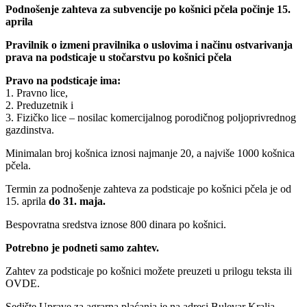
Podnošenje zahteva za subvencije po košnici pčela počinje 15.
aprila
Pravilnik o izmeni pravilnika o uslovima i načinu ostvarivanja
prava na podsticaje u stočarstvu po košnici pčela
Pravo na podsticaje ima:
1. Pravno lice,
2. Preduzetnik i
3. Fizičko lice – nosilac komercijalnog porodičnog poljoprivrednog
gazdinstva.
Minimalan broj košnica iznosi najmanje 20, a najviše 1000 košnica
pčela.
Termin za podnošenje zahteva za podsticaje po košnici pčela je od
15. aprila
do 31. maja.
Bespovratna sredstva iznose 800 dinara po košnici.
Potrebno je podneti samo zahtev.
Zahtev za podsticaje po košnici možete preuzeti u prilogu teksta ili
OVDE.
Sedište Uprave za agrarna plaćanja je na adresi Bulevar Kralja