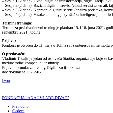
– Sesija 1 (2 dana): Uvod, digitalna transformacija, digitalizacija, akt
– Sesija 2 (2 dana): Bazični digitalni servisi (cloud servisi za email, fa
– Sesija 3 (2 dana): Napredni digitalni servisi (analiza podataka, komu
– Sesija 4 (2 dana): Visoke tehnologije (veštačka inteligencija, blockch
Termini treninga:
Termin za prvi dvodnevni trening je planiran 15. i 16. juna 2021. godi
septembru 2021. godine.
Prijava:
Konkurs je otvoren do 11. maja u 16h, a svi zainteresovani se mogu p
O predavaču:
Vladimir Trkulja je jedan od osnivača Startita, organizacije koje se b
međunarodne kompanije i institucije.
Prijavni formular za trening Digitalizacija biznisa
doc dokument | 0.76MB
Izvor
FONDACIJA "ANA I VLADE DIVAC"
Prethodno
Sledeće