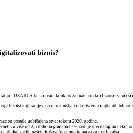
italizovati biznis?
iju i USAID Srbija, otvara konkurs za male i mikro biznise za učešće
gi biznisi koji ranije nisu ni razmišljali o korišćenju digitalnih tehnolog
raze su postale uobičajena stvar tokom 2020. godine.
rnetu, a više od 2,5 miliona građana naše zemlje ima nalog na nekoj od 
veću digitalizaciju našeg društva (posebno kupaca) za rast biznisa.