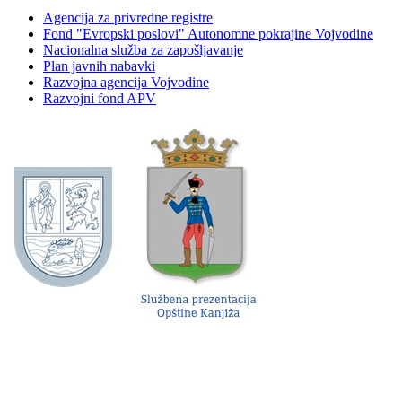
Agencija za privredne registre
Fond "Evropski poslovi" Autonomne pokrajine Vojvodine
Nacionalna služba za zapošljavanje
Plan javnih nabavki
Razvojna agencija Vojvodine
Razvojni fond APV