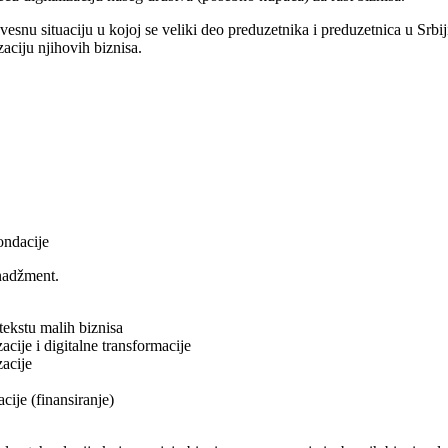
nu situaciju u kojoj se veliki deo preduzetnika i preduzetnica u Srbij
aciju njihovih biznisa.
ondacije
enadžment.
tekstu malih biznisa
cije i digitalne transformacije
zacije
cije (finansiranje)