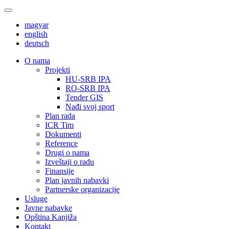
magyar
english
deutsch
О nama
Projekti
HU-SRB IPA
RO-SRB IPA
Tender GIS
Nađi svoj sport
Plan rada
ICR Tim
Dokumenti
Reference
Drugi o nama
Izveštaji o radu
Finansije
Plan javnih nabavki
Partnerske organizacije
Usluge
Javne nabavke
Opština Kanjiža
Kontakt