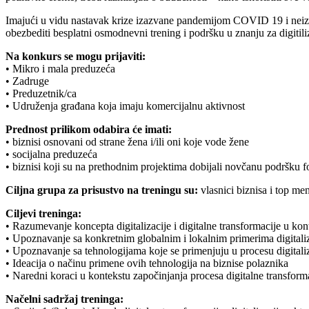
Imajući u vidu nastavak krize izazvane pandemijom COVID 19 i neizves
obezbediti besplatni osmodnevni trening i podršku u znanju za digitiliz
Na konkurs se mogu prijaviti:
• Mikro i mala preduzeća
• Zadruge
• Preduzetnik/ca
• Udruženja građana koja imaju komercijalnu aktivnost
Prednost prilikom odabira će imati:
• biznisi osnovani od strane žena i/ili oni koje vode žene
• socijalna preduzeća
• biznisi koji su na prethodnim projektima dobijali novčanu podršku f
Ciljna grupa za prisustvo na treningu su:
vlasnici biznisa i top m
Ciljevi treninga:
• Razumevanje koncepta digitalizacije i digitalne transformacije u kon
• Upoznavanje sa konkretnim globalnim i lokalnim primerima digitaliza
• Upoznavanje sa tehnologijama koje se primenjuju u procesu digitali
• Ideacija o načinu primene ovih tehnologija na biznise polaznika
• Naredni koraci u kontekstu započinjanja procesa digitalne transforma
Načelni sadržaj treninga: