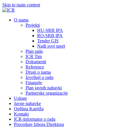
Skip to main content
О nama
Projekti
HU-SRB IPA
RO-SRB IPA
Tender GIS
Nađi svoj sport
Plan rada
ICR Tim
Dokumenti
Reference
Drugi o nama
Izveštaji o radu
Finansije
Plan javnih nabavki
Partnerske organizacije
Usluge
Javne nabavke
Opština Kanjiža
Kontakt
ICR-Informator o radu
Procedure Izbora Direktora