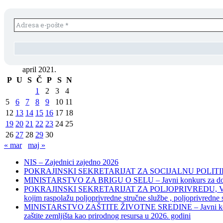
april 2021.
P
U
S
Č
P
S
N
1
2
3
4
5
6
7
8
9
10
11
12
13
14
15
16
17
18
19
20
21
22
23
24
25
26
27
28
29
30
« mar
maj »
NIS – Zajednici zajedno 2026
POKRAJINSKI SEKRETARIJAT ZA SOCIJALNU POLITIKU, 
MINISTARSTVO ZA BRIGU O SELU – Javni konkurs za dodelu bes
POKRAJINSKI SEKRETARIJAT ZA POLJOPRIVREDU, VODOPRIVR
kojim raspolažu poljoprivredne stručne službe , poljoprivredne
MINISTARSTVO ZAŠTITE ŽIVOTNE SREDINE – Javni konkurs za dod
zaštite zemljišta kao prirodnog resursa u 2026. godini