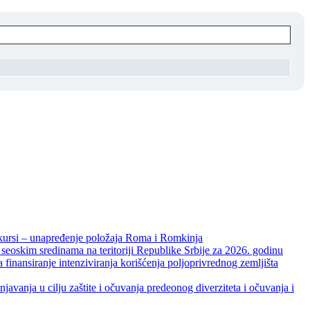
unapređenje položaja Roma i Romkinja
skim sredinama na teritoriji Republike Srbije za 2026. godinu
je intenziviranja korišćenja poljoprivrednog zemljišta
ja u cilju zaštite i očuvanja predeonog diverziteta i očuvanja i