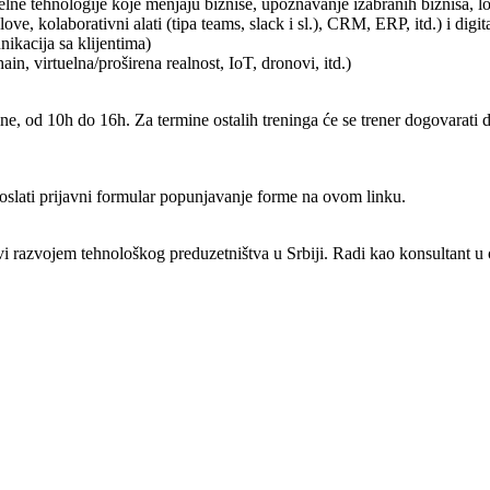
uelne tehnologije koje menjaju biznise, upoznavanje izabranih biznisa, lok
jlove, kolaborativni alati (tipa teams, slack i sl.), CRM, ERP, itd.) i digi
nikacija sa klijentima)
ain, virtuelna/proširena realnost, IoT, dronovi, itd.)
ne, od 10h do 16h. Za termine ostalih treninga će se trener dogovarati d
oslati prijavni formular popunjavanje forme na ovom linku.
avi razvojem tehnološkog preduzetništva u Srbiji. Radi kao konsultant u 