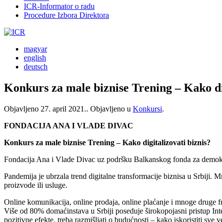
ICR-Informator o radu
Procedure Izbora Direktora
magyar
english
deutsch
Konkurs za male biznise Trening – Kako dig
Objavljeno
27. april 2021.
. Objavljeno u
Konkursi
.
FONDACIJA ANA I VLADE DIVAC
Konkurs za male biznise Trening – Kako digitalizovati biznis?
Fondacija Ana i Vlade Divac uz podršku Balkanskog fonda za demokrat
Pandemija je ubrzala trend digitalne transformacije biznisa u Srbiji. Mno
proizvode ili usluge.
Online komunikacija, online prodaja, online plaćanje i mnoge druge f
Više od 80% domaćinstava u Srbiji poseduje širokopojasni pristup Inte
pozitivne efekte, treba razmišljati o budućnosti – kako iskoristiti sve 