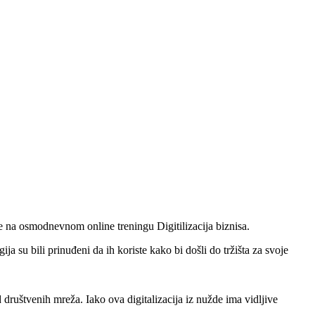
 na osmodnevnom online treningu Digitilizacija biznisa.
ija su bili prinuđeni da ih koriste kako bi došli do tržišta za svoje
društvenih mreža. Iako ova digitalizacija iz nužde ima vidljive