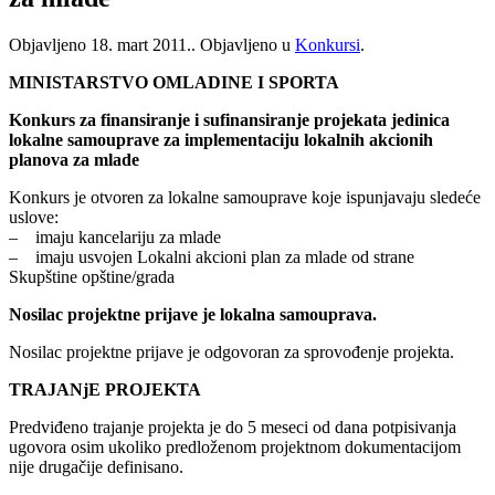
Objavljeno
18. mart 2011.
. Objavljeno u
Konkursi
.
MINISTARSTVO OMLADINE I SPORTA
Konkurs za finansiranje i sufinansiranje projekata jedinica
lokalne samouprave za implementaciju lokalnih akcionih
planova za mlade
Konkurs je otvoren za lokalne samouprave koje ispunjavaju sledeće
uslove:
– imaju kancelariju za mlade
– imaju usvojen Lokalni akcioni plan za mlade od strane
Skupštine opštine/grada
Nosilac projektne prijave je lokalna samouprava.
Nosilac projektne prijave je odgovoran za sprovođenje projekta.
TRAJANjE PROJEKTA
Predviđeno trajanje projekta je do 5 meseci od dana potpisivanja
ugovora osim ukoliko predloženom projektnom dokumentacijom
nije drugačije definisano.