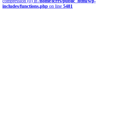
compression (0) in
/home/icrrs/public_html/wp-
includes/functions.php
on line
5481