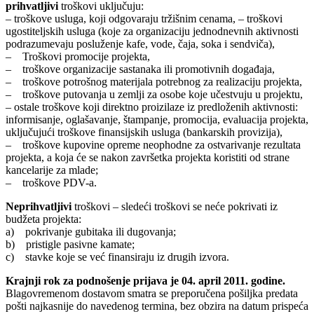
prihvatljivi
troškovi uključuju:
– troškove usluga, koji odgovaraju tržišnim cenama, – troškovi
ugostiteljskih usluga (koje za organizaciju jednodnevnih aktivnosti
podrazumevaju posluženje kafe, vode, čaja, soka i sendviča),
– Troškovi promocije projekta,
– troškove organizacije sastanaka ili promotivnih događaja,
– troškove potrošnog materijala potrebnog za realizaciju projekta,
– troškove putovanja u zemlji za osobe koje učestvuju u projektu,
– ostale troškove koji direktno proizilaze iz predloženih aktivnosti:
informisanje, oglašavanje, štampanje, promocija, evaluacija projekta,
uključujući troškove finansijskih usluga (bankarskih provizija),
– troškove kupovine opreme neophodne za ostvarivanje rezultata
projekta, a koja će se nakon završetka projekta koristiti od strane
kancelarije za mlade;
– troškove PDV-a.
Neprihvatljivi
troškovi – sledeći troškovi se neće pokrivati iz
budžeta projekta:
a) pokrivanje gubitaka ili dugovanja;
b) pristigle pasivne kamate;
c) stavke koje se već finansiraju iz drugih izvora.
Krajnji rok za podnošenje prijava je 04. april 2011. godine.
Blagovremenom dostavom smatra se preporučena pošiljka predata
pošti najkasnije do navedenog termina, bez obzira na datum prispeća