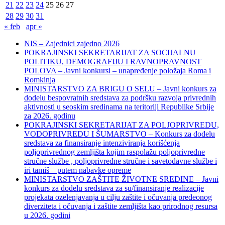
21
22
23
24
25
26
27
28
29
30
31
« feb
apr »
NIS – Zajednici zajedno 2026
POKRAJINSKI SEKRETARIJAT ZA SOCIJALNU
POLITIKU, DEMOGRAFIJU I RAVNOPRAVNOST
POLOVA – Javni konkursi – unapređenje položaja Roma i
Romkinja
MINISTARSTVO ZA BRIGU O SELU – Javni konkurs za
dodelu bespovratnih sredstava za podršku razvoja privrednih
aktivnosti u seoskim sredinama na teritoriji Republike Srbije
za 2026. godinu
POKRAJINSKI SEKRETARIJAT ZA POLJOPRIVREDU,
VODOPRIVREDU I ŠUMARSTVO – Konkurs za dodelu
sredstava za finansiranje intenziviranja korišćenja
poljoprivrednog zemljišta kojim raspolažu poljoprivredne
stručne službe , poljoprivredne stručne i savetodavne službe i
iri tamiš ‒ putem nabavke opreme
MINISTARSTVO ZAŠTITE ŽIVOTNE SREDINE – Javni
konkurs za dodelu sredstava za su/finansiranje realizacije
projekata ozelenjavanja u cilju zaštite i očuvanja predeonog
diverziteta i očuvanja i zaštite zemljišta kao prirodnog resursa
u 2026. godini