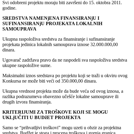
Svi odobreni projektu moraju biti završeni do 15. oktobra 2011.
godine.
SREDSTVA NAMENjENA FINANSIRANjU I
SUFINANSIRANjU PROJEKATA LOKALNIH
SAMOUPRAVA
Ukupna raspoloživa sredstva za finansiranje i sufinansiranje
projekata jedinica lokalnih samouprava iznose 32.000.000,00
dinara.
Ugovarač zadržava pravo da ne raspodeli sva raspoloživa sredstva
ukupne raspoložive sume.
Maksimalni iznos sredstava po projektu koji se traži u okviru ovog
Konkursa ne može biti veći od 350.000,00 dinara.
Ukupna vrednost projekta može da bude veća od ovog iznosa, a
razlika podrazumeva obavezno učešće lokalne samouprave ili
drugih izvora finansiranja.
KRITERIJUMI ZA TROŠKOVE KOJI SE MOGU
UKLjUČITI U BUDžET PROJEKTA
Samo se “prihvatljivi troškovi” mogu uzeti u obzir za projektna
sredstva. Budžet je stoga i procena troškova i gornja granica