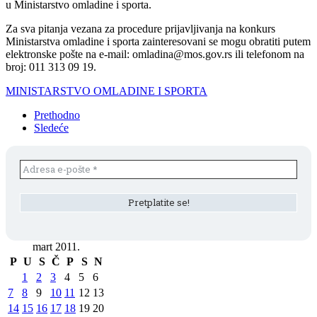
u Ministarstvo omladine i sporta.
Za sva pitanja vezana za procedure prijavljivanja na konkurs
Ministarstva omladine i sporta zainteresovani se mogu obratiti putem
elektronske pošte na e-mail: omladina@mos.gov.rs ili telefonom na
broj: 011 313 09 19.
MINISTARSTVO OMLADINE I SPORTA
Prethodno
Sledeće
mart 2011.
P
U
S
Č
P
S
N
1
2
3
4
5
6
7
8
9
10
11
12
13
14
15
16
17
18
19
20