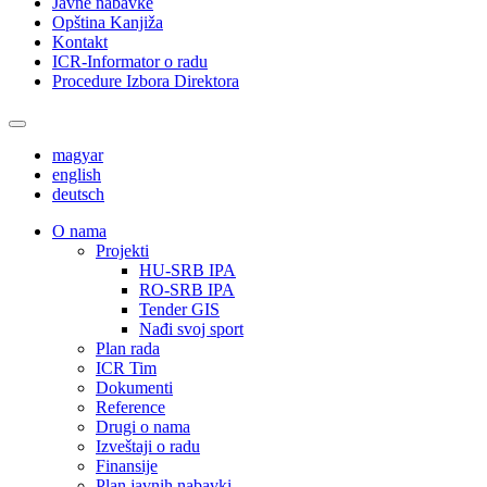
Javne nabavke
Opština Kanjiža
Kontakt
ICR-Informator o radu
Procedure Izbora Direktora
magyar
english
deutsch
О nama
Projekti
HU-SRB IPA
RO-SRB IPA
Tender GIS
Nađi svoj sport
Plan rada
ICR Tim
Dokumenti
Reference
Drugi o nama
Izveštaji o radu
Finansije
Plan javnih nabavki