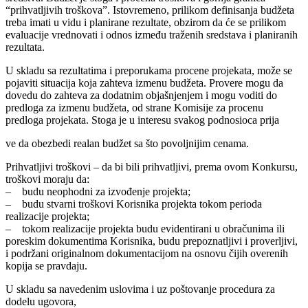
“prihvatljivih troškova”. Istovremeno, prilikom definisanja budžeta
treba imati u vidu i planirane rezultate, obzirom da će se prilikom
evaluacije vrednovati i odnos između traženih sredstava i planiranih
rezultata.
U skladu sa rezultatima i preporukama procene projekata, može se
pojaviti situacija koja zahteva izmenu budžeta. Provere mogu da
dovedu do zahteva za dodatnim objašnjenjem i mogu voditi do
predloga za izmenu budžeta, od strane Komisije za procenu
predloga projekata. Stoga je u interesu svakog podnosioca prija
ve da obezbedi realan budžet sa što povoljnijim cenama.
Prihvatljivi troškovi – da bi bili prihvatljivi, prema ovom Konkursu,
troškovi moraju da:
– budu neophodni za izvođenje projekta;
– budu stvarni troškovi Korisnika projekta tokom perioda
realizacije projekta;
– tokom realizacije projekta budu evidentirani u obračunima ili
poreskim dokumentima Korisnika, budu prepoznatljivi i proverljivi,
i podržani originalnom dokumentacijom na osnovu čijih overenih
kopija se pravdaju.
U skladu sa navedenim uslovima i uz poštovanje procedura za
dodelu ugovora,