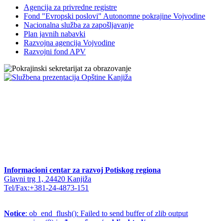
Agencija za privredne registre
Fond "Evropski poslovi" Autonomne pokrajine Vojvodine
Nacionalna služba za zapošljavanje
Plan javnih nabavki
Razvojna agencija Vojvodine
Razvojni fond APV
Informacioni centar za razvoj Potiskog regiona
Glavni trg 1, 24420 Kanjiža
Tel/Fax:+381-24-4873-151
Notice
: ob_end_flush(): Failed to send buffer of zlib output