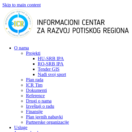
Skip to main content
О nama
Projekti
HU-SRB IPA
RO-SRB IPA
Tender GIS
Nađi svoj sport
Plan rada
ICR Tim
Dokumenti
Reference
Drugi o nama
Izveštaji o radu
Finansije
Plan javnih nabavki
Partnerske organizacije
Usluge