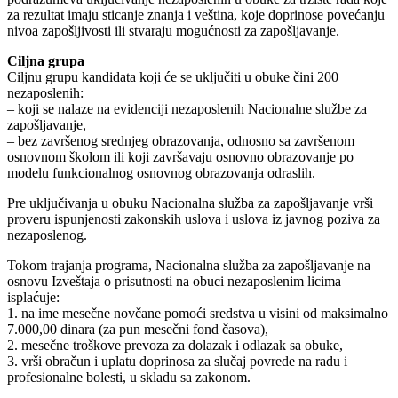
za rezultat imaju sticanje znanja i veština, koje doprinose povećanju
nivoa zapošljivosti ili stvaraju mogućnosti za zapošljavanje.
Ciljna grupa
Ciljnu grupu kandidata koji će se uključiti u obuke čini 200
nezaposlenih:
– koji se nalaze na evidenciji nezaposlenih Nacionalne službe za
zapošljavanje,
– bez završenog srednjeg obrazovanja, odnosno sa završenom
osnovnom školom ili koji završavaju osnovno obrazovanje po
modelu funkcionalnog osnovnog obrazovanja odraslih.
Pre uključivanja u obuku Nacionalna služba za zapošljavanje vrši
proveru ispunjenosti zakonskih uslova i uslova iz javnog poziva za
nezaposlenog.
Tokom trajanja programa, Nacionalna služba za zapošljavanje na
osnovu Izveštaja o prisutnosti na obuci nezaposlenim licima
isplaćuje:
1. na ime mesečne novčane pomoći sredstva u visini od maksimalno
7.000,00 dinara (za pun mesečni fond časova),
2. mesečne troškove prevoza za dolazak i odlazak sa obuke,
3. vrši obračun i uplatu doprinosa za slučaj povrede na radu i
profesionalne bolesti, u skladu sa zakonom.