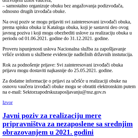
dozvoljeni iznos vaučera;
– samostalno organizuje obuku bez angažovanja podizvođača,
odnosno drugih izvođača obuke.
Na ovaj poziv se mogu prijaviti svi zainteresovani izvođači obuka,
prema spisku obuka iz Kataloga obuka, koji je sastavni deo ovog
javnog poziva i koji mogu obezbediti uslove za realizaciju obuka u
periodu od 01.06.2021. godine do 31.12.2021. godine.
Proveru ispunjenosti uslova Nacionalna služba za zapošljavanje
vršiće uvidom u službene evidencije nadležnih državnih instutucija.
Rok za podnošenje prijave: Svi zainteresovani izvođači obuka
prijavu mogu dostaviti najkasnije do 25.05.2021. godine.
Za dodatne informacije o prijavi za učešće u realizaciji obuke na
osnovu vaučera izvođači obuke mogu se obratiti elektronskim putem
na e-mail: Sektorzapodrskuzaposljavanju@nsz.gov.rs
Izvor
Javni poziv za realizaciju mere
pripravništva za nezaposlene sa srednjim
obrazovanjem u 2021. godini