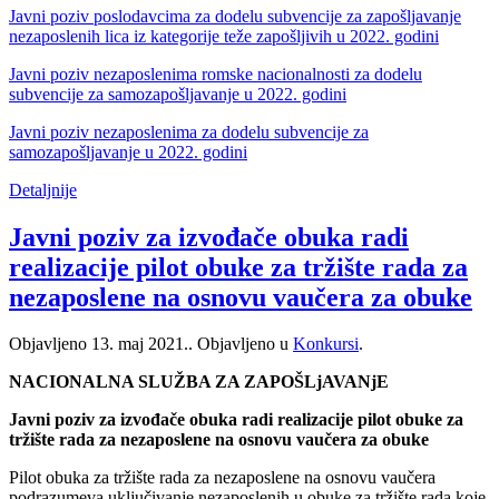
Javni poziv poslodavcima za dodelu subvencije za zapošljavanje
nezaposlenih lica iz kategorije teže zapošljivih u 2022. godini
Javni poziv nezaposlenima romske nacionalnosti za dodelu
subvencije za samozapošljavanje u 2022. godini
Javni poziv nezaposlenima za dodelu subvencije za
samozapošljavanje u 2022. godini
Detaljnije
Javni poziv za izvođače obuka radi
realizacije pilot obuke za tržište rada za
nezaposlene na osnovu vaučera za obuke
Objavljeno
13. maj 2021.
. Objavljeno u
Konkursi
.
NACIONALNA SLUŽBA ZA ZAPOŠLjAVANjE
Javni poziv za izvođače obuka radi realizacije pilot obuke za
tržište rada za nezaposlene na osnovu vaučera za obuke
Pilot obuka za tržište rada za nezaposlene na osnovu vaučera
podrazumeva uključivanje nezaposlenih u obuke za tržište rada koje