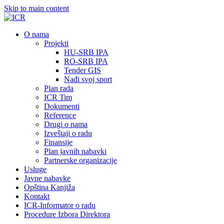
Skip to main content
О nama
Projekti
HU-SRB IPA
RO-SRB IPA
Tender GIS
Nađi svoj sport
Plan rada
ICR Tim
Dokumenti
Reference
Drugi o nama
Izveštaji o radu
Finansije
Plan javnih nabavki
Partnerske organizacije
Usluge
Javne nabavke
Opština Kanjiža
Kontakt
ICR-Informator o radu
Procedure Izbora Direktora