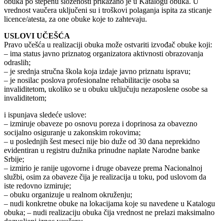
obuka po stepenu složenosti prikazano je u Katalogu obuka. U
vrednost vaučera uključeni su i troškovi polaganja ispita za sticanje
licence/atesta, za one obuke koje to zahtevaju.
USLOVI UČEŠĆA
Pravo učešća u realizaciji obuka može ostvariti izvođač obuke koji:
– ima status javno priznatog organizatora aktivnosti obrazovanja
odraslih;
– je srednja stručna škola koja izdaje javno priznatu ispravu;
– je nosilac poslova profesionalne rehabilitacije osoba sa
invaliditetom, ukoliko se u obuku uključuju nezaposlene osobe sa
invaliditetom;
i ispunjava sledeće uslove:
– izmiruje obaveze po osnovu poreza i doprinosa za obavezno
socijalno osiguranje u zakonskim rokovima;
– u poslednjih šest meseci nije bio duže od 30 dana neprekidno
evidentiran u registru dužnika prinudne naplate Narodne banke
Srbije;
– izmirio je ranije ugovorne i druge obaveze prema Nacionalnoj
službi, osim za obaveze čija je realizacija u toku, pod uslovom da
iste redovno izmiruje;
– obuku organizuje u realnom okruženju;
– nudi konkretne obuke na lokacijama koje su navedene u Katalogu
obuka; – nudi realizaciju obuka čija vrednost ne prelazi maksimalno