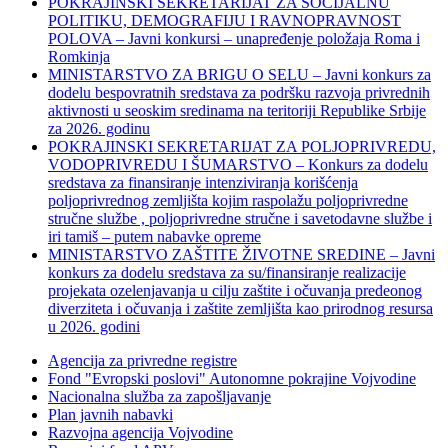
POKRAJINSKI SEKRETARIJAT ZA SOCIJALNU
POLITIKU, DEMOGRAFIJU I RAVNOPRAVNOST
POLOVA – Javni konkursi – unapređenje položaja Roma i
Romkinja
MINISTARSTVO ZA BRIGU O SELU – Javni konkurs za
dodelu bespovratnih sredstava za podršku razvoja privrednih
aktivnosti u seoskim sredinama na teritoriji Republike Srbije
za 2026. godinu
POKRAJINSKI SEKRETARIJAT ZA POLJOPRIVREDU,
VODOPRIVREDU I ŠUMARSTVO – Konkurs za dodelu
sredstava za finansiranje intenziviranja korišćenja
poljoprivrednog zemljišta kojim raspolažu poljoprivredne
stručne službe , poljoprivredne stručne i savetodavne službe i
iri tamiš ‒ putem nabavke opreme
MINISTARSTVO ZAŠTITE ŽIVOTNE SREDINE – Javni
konkurs za dodelu sredstava za su/finansiranje realizacije
projekata ozelenjavanja u cilju zaštite i očuvanja predeonog
diverziteta i očuvanja i zaštite zemljišta kao prirodnog resursa
u 2026. godini
Agencija za privredne registre
Fond "Evropski poslovi" Autonomne pokrajine Vojvodine
Nacionalna služba za zapošljavanje
Plan javnih nabavki
Razvojna agencija Vojvodine