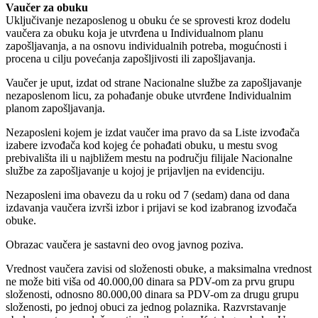
Vaučer za obuku
Uključivanje nezaposlenog u obuku će se sprovesti kroz dodelu
vaučera za obuku koja je utvrđena u Individualnom planu
zapošljavanja, a na osnovu individualnih potreba, mogućnosti i
procena u cilju povećanja zapošljivosti ili zapošljavanja.
Vaučer je uput, izdat od strane Nacionalne službe za zapošljavanje
nezaposlenom licu, za pohađanje obuke utvrđene Individualnim
planom zapošljavanja.
Nezaposleni kojem je izdat vaučer ima pravo da sa Liste izvođača
izabere izvođača kod kojeg će pohađati obuku, u mestu svog
prebivališta ili u najbližem mestu na području filijale Nacionalne
službe za zapošljavanje u kojoj je prijavljen na evidenciju.
Nezaposleni ima obavezu da u roku od 7 (sedam) dana od dana
izdavanja vaučera izvrši izbor i prijavi se kod izabranog izvođača
obuke.
Obrazac vaučera je sastavni deo ovog javnog poziva.
Vrednost vaučera zavisi od složenosti obuke, a maksimalna vrednost
ne može biti viša od 40.000,00 dinara sa PDV-om za prvu grupu
složenosti, odnosno 80.000,00 dinara sa PDV-om za drugu grupu
složenosti, po jednoj obuci za jednog polaznika. Razvrstavanje