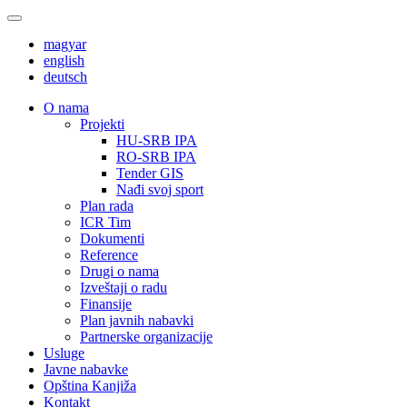
magyar
english
deutsch
О nama
Projekti
HU-SRB IPA
RO-SRB IPA
Tender GIS
Nađi svoj sport
Plan rada
ICR Tim
Dokumenti
Reference
Drugi o nama
Izveštaji o radu
Finansije
Plan javnih nabavki
Partnerske organizacije
Usluge
Javne nabavke
Opština Kanjiža
Kontakt