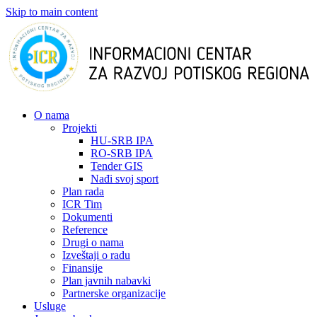
Skip to main content
О nama
Projekti
HU-SRB IPA
RO-SRB IPA
Tender GIS
Nađi svoj sport
Plan rada
ICR Tim
Dokumenti
Reference
Drugi o nama
Izveštaji o radu
Finansije
Plan javnih nabavki
Partnerske organizacije
Usluge