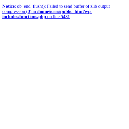
Notice
: ob_end_flush(): Failed to send buffer of zlib output
compression (0) in
/home/icrrs/public_html/wp-
includes/functions.php
on line
5481