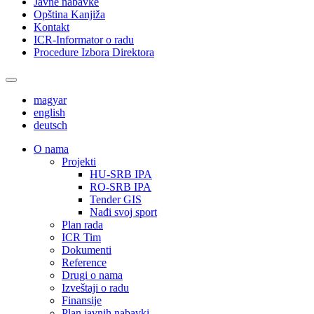
Javne nabavke
Opština Kanjiža
Kontakt
ICR-Informator o radu
Procedure Izbora Direktora
magyar
english
deutsch
О nama
Projekti
HU-SRB IPA
RO-SRB IPA
Tender GIS
Nađi svoj sport
Plan rada
ICR Tim
Dokumenti
Reference
Drugi o nama
Izveštaji o radu
Finansije
Plan javnih nabavki