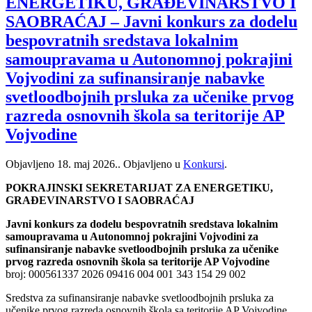
ENERGETIKU, GRAĐEVINARSTVO I
SAOBRAĆAJ – Javni konkurs za dodelu
bespovratnih sredstava lokalnim
samoupravama u Autonomnoj pokrajini
Vojvodini za sufinansiranje nabavke
svetloodbojnih prsluka za učenike prvog
razreda osnovnih škola sa teritorije AP
Vojvodine
Objavljeno
18. maj 2026.
. Objavljeno u
Konkursi
.
POKRAJINSKI SEKRETARIJAT ZA ENERGETIKU,
GRAĐEVINARSTVO I SAOBRAĆAJ
Javni konkurs za dodelu bespovratnih sredstava lokalnim
samoupravama u Autonomnoj pokrajini Vojvodini za
sufinansiranje nabavke svetloodbojnih prsluka za učenike
prvog razreda osnovnih škola sa teritorije AP Vojvodine
broj: 000561337 2026 09416 004 001 343 154 29 002
Sredstva za sufinansiranje nabavke svetloodbojnih prsluka za
učenike prvog razreda osnovnih škola sa teritorije AP Vojvodine