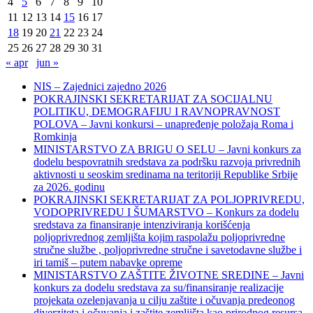
4
5
6
7
8
9
10
11
12
13
14
15
16
17
18
19
20
21
22
23
24
25
26
27
28
29
30
31
« apr
jun »
NIS – Zajednici zajedno 2026
POKRAJINSKI SEKRETARIJAT ZA SOCIJALNU
POLITIKU, DEMOGRAFIJU I RAVNOPRAVNOST
POLOVA – Javni konkursi – unapređenje položaja Roma i
Romkinja
MINISTARSTVO ZA BRIGU O SELU – Javni konkurs za
dodelu bespovratnih sredstava za podršku razvoja privrednih
aktivnosti u seoskim sredinama na teritoriji Republike Srbije
za 2026. godinu
POKRAJINSKI SEKRETARIJAT ZA POLJOPRIVREDU,
VODOPRIVREDU I ŠUMARSTVO – Konkurs za dodelu
sredstava za finansiranje intenziviranja korišćenja
poljoprivrednog zemljišta kojim raspolažu poljoprivredne
stručne službe , poljoprivredne stručne i savetodavne službe i
iri tamiš ‒ putem nabavke opreme
MINISTARSTVO ZAŠTITE ŽIVOTNE SREDINE – Javni
konkurs za dodelu sredstava za su/finansiranje realizacije
projekata ozelenjavanja u cilju zaštite i očuvanja predeonog
diverziteta i očuvanja i zaštite zemljišta kao prirodnog resursa