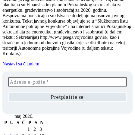
planirana su Finansijskim planom Pokrajinskog sekretarijata za
energetiku, građevinarstvo i saobraćaj za 2026. godinu.
Bespovratna podsticajna sredstva se dodeljuju na osnovu javnog
konkursa. Tekst javnog konkursa objavljuje se u “Službenom listu
Autonomne pokrajine Vojvodine“ i na internet stranici Pokrajinskog
sekretarijata za energetiku, građevinarstvo i saobraćaj (u daljem
tekstu: Sekretarijat) http://www.psegs.vojvodina.gov.rs/, kao i
skraćeno u jednom od dnevnih glasila koje se distribuira na celoj
teritoriji Autonomne pokrajine Vojvodine (u daljem tekstu:
Konkurs).
Nastavi sa čitanjem
maj 2026.
P
U
S
Č
P
S
N
1
2
3