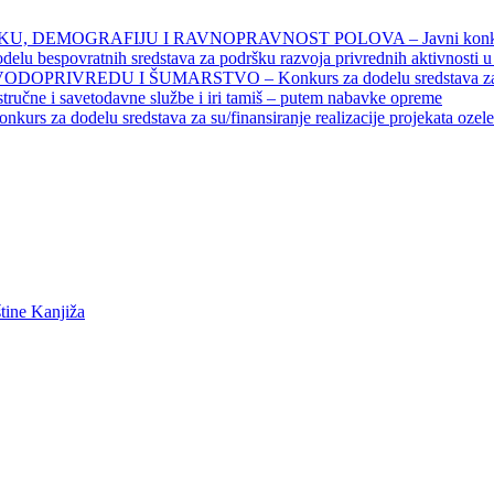
DEMOGRAFIJU I RAVNOPRAVNOST POLOVA – Javni konkursi – 
povratnih sredstava za podršku razvoja privrednih aktivnosti u seo
EDU I ŠUMARSTVO – Konkurs za dodelu sredstava za finansiran
 stručne i savetodavne službe i iri tamiš ‒ putem nabavke opreme
elu sredstava za su/finansiranje realizacije projekata ozelenjavan