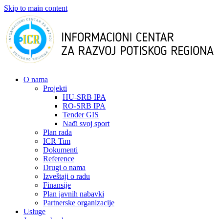
Skip to main content
О nama
Projekti
HU-SRB IPA
RO-SRB IPA
Tender GIS
Nađi svoj sport
Plan rada
ICR Tim
Dokumenti
Reference
Drugi o nama
Izveštaji o radu
Finansije
Plan javnih nabavki
Partnerske organizacije
Usluge