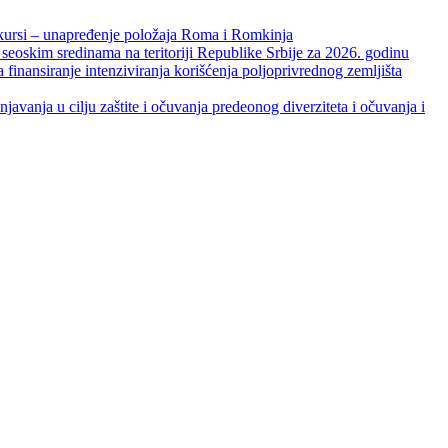
unapređenje položaja Roma i Romkinja
skim sredinama na teritoriji Republike Srbije za 2026. godinu
je intenziviranja korišćenja poljoprivrednog zemljišta
ja u cilju zaštite i očuvanja predeonog diverziteta i očuvanja i