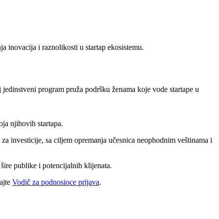
a inovacija i raznolikosti u startap ekosistemu.
 jedinstveni program pruža podršku ženama koje vode startape u
ja njihovih startapa.
za investicije, sa ciljem opremanja učesnica neophodnim veštinama i
e publike i potencijalnih klijenata.
ajte
Vodič za podnosioce prijava
.