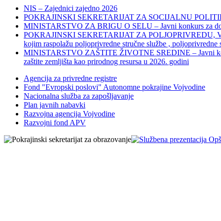
NIS – Zajednici zajedno 2026
POKRAJINSKI SEKRETARIJAT ZA SOCIJALNU POLITIKU, 
MINISTARSTVO ZA BRIGU O SELU – Javni konkurs za dodelu bes
POKRAJINSKI SEKRETARIJAT ZA POLJOPRIVREDU, VODOPRIVR
kojim raspolažu poljoprivredne stručne službe , poljoprivredne
MINISTARSTVO ZAŠTITE ŽIVOTNE SREDINE – Javni konkurs za dod
zaštite zemljišta kao prirodnog resursa u 2026. godini
Agencija za privredne registre
Fond "Evropski poslovi" Autonomne pokrajine Vojvodine
Nacionalna služba za zapošljavanje
Plan javnih nabavki
Razvojna agencija Vojvodine
Razvojni fond APV