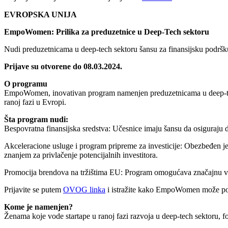
EVROPSKA UNIJA
EmpoWomen: Prilika za preduzetnice u Deep-Tech sektoru
Nudi preduzetnicama u deep-tech sektoru šansu za finansijsku podršku, 
Prijave su otvorene do 08.03.2024.
O programu
EmpoWomen, inovativan program namenjen preduzetnicama u deep-tech 
ranoj fazi u Evropi.
Šta program nudi:
Bespovratna finansijska sredstva: Učesnice imaju šansu da osiguraju do
Akceleracione usluge i program pripreme za investicije: Obezbeđen j
znanjem za privlačenje potencijalnih investitora.
Promocija brendova na tržištima EU: Program omogućava značajnu vidlj
Prijavite se putem
OVOG linka
i istražite kako EmpoWomen može pomo
Kome je namenjen?
Ženama koje vode startape u ranoj fazi razvoja u deep-tech sektoru, f