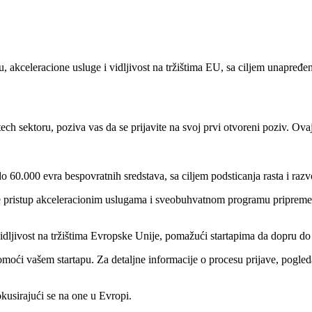
akceleracione usluge i vidljivost na tržištima EU, sa ciljem unapređenj
sektoru, poziva vas da se prijavite na svoj prvi otvoreni poziv. Ovaj
 60.000 evra bespovratnih sredstava, sa ciljem podsticanja rasta i razvo
e pristup akceleracionim uslugama i sveobuhvatnom programu pripreme 
ivost na tržištima Evropske Unije, pomažući startapima da dopru do šir
ći vašem startapu. Za detaljne informacije o procesu prijave, pogled
okusirajući se na one u Evropi.