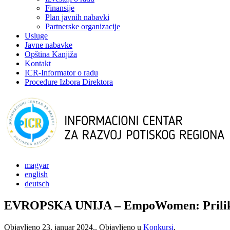
Finansije
Plan javnih nabavki
Partnerske organizacije
Usluge
Javne nabavke
Opština Kanjiža
Kontakt
ICR-Informator o radu
Procedure Izbora Direktora
magyar
english
deutsch
EVROPSKA UNIJA – EmpoWomen: Prilika z
Objavljeno
23. januar 2024.
. Objavljeno u
Konkursi
.