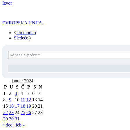
Izvor
EVROPSKA UNIJA
Prethodno
Sledeće
januar 2024.
P
U
S
Č
P
S
N
1
2
3
4
5
6
7
8
9
10
11
12
13
14
15
16
17
18
19
20
21
22
23
24
25
26
27
28
29
30
31
« dec
feb »