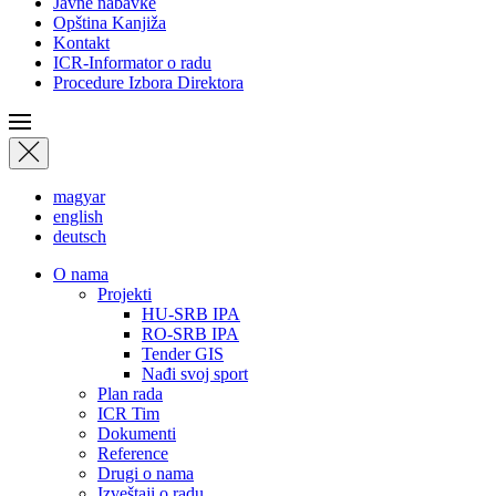
Javne nabavke
Opština Kanjiža
Kontakt
ICR-Informator o radu
Procedure Izbora Direktora
magyar
english
deutsch
О nama
Projekti
HU-SRB IPA
RO-SRB IPA
Tender GIS
Nađi svoj sport
Plan rada
ICR Tim
Dokumenti
Reference
Drugi o nama
Izveštaji o radu