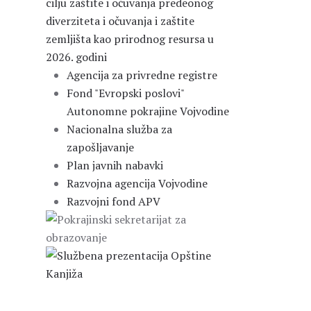
cilju zaštite i očuvanja predeonog
diverziteta i očuvanja i zaštite
zemljišta kao prirodnog resursa u
2026. godini
Agencija za privredne registre
Fond "Evropski poslovi"
Autonomne pokrajine Vojvodine
Nacionalna služba za
zapošljavanje
Plan javnih nabavki
Razvojna agencija Vojvodine
Razvojni fond APV