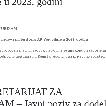
e u 2023. godini
.
 TURIZAM
 radova na teritoriji AP Vojvodine u 2023. godini
sprovođenja javnih radova, na kojima se angažuju nezaposlena
, odnosno upisana su u Registar Agencije za privredne registre.
RETARIJAT ZA
 – Javni poziv za dode