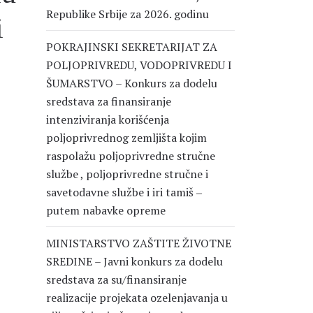
Republike Srbije za 2026. godinu
i
POKRAJINSKI SEKRETARIJAT ZA
POLJOPRIVREDU, VODOPRIVREDU I
ŠUMARSTVO – Konkurs za dodelu
sredstava za finansiranje
intenziviranja korišćenja
poljoprivrednog zemljišta kojim
raspolažu poljoprivredne stručne
službe , poljoprivredne stručne i
savetodavne službe i iri tamiš ‒
putem nabavke opreme
MINISTARSTVO ZAŠTITE ŽIVOTNE
SREDINE – Javni konkurs za dodelu
sredstava za su/finansiranje
realizacije projekata ozelenjavanja u