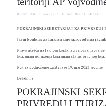
teritoriji AP Vojvodin
OBJAVLJENO
5. MAJ 2023.
. OBJAVLJENO U
KONKURSI
POKRAJINSKI SEKRETARIJAT ZA PRIVREDU I
Javni konkurs za finansiranje sprovođenja javnih
Pravo učešća na Javnom konkursu za organizovanje 
lica, imaju udruženja koja imaju status pravnog lica
Rok za podnošenje zahteva je 19. maj 2023. godine
Detaljnije
POKRAJINSKI SEK
PRIVREDU I TURIZAM