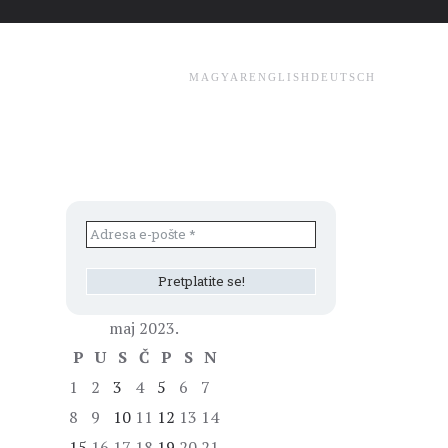
MAGYAR
ENGLISH
DEUTSCH
maj 2023.
P
U
S
Č
P
S
N
1
2
3
4
5
6
7
8
9
10
11
12
13
14
15
16
17
18
19
20
21