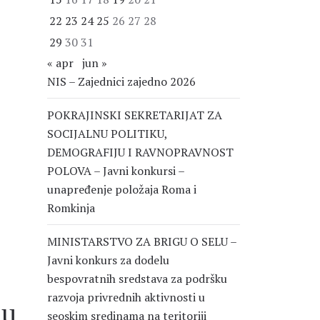
22
23
24
25
26
27
28
29
30
31
« apr
jun »
NIS – Zajednici zajedno 2026
POKRAJINSKI SEKRETARIJAT ZA
SOCIJALNU POLITIKU,
DEMOGRAFIJU I RAVNOPRAVNOST
POLOVA – Javni konkursi –
unapređenje položaja Roma i
Romkinja
MINISTARSTVO ZA BRIGU O SELU –
Javni konkurs za dodelu
bespovratnih sredstava za podršku
razvoja privrednih aktivnosti u
lu
seoskim sredinama na teritoriji