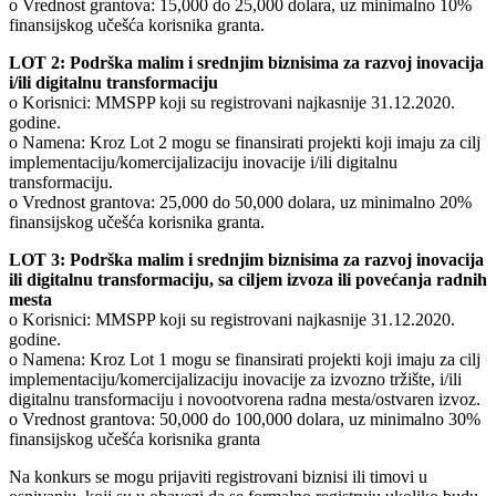
o Vrednost grantova: 15,000 do 25,000 dolara, uz minimalno 10%
finansijskog učešća korisnika granta.
LOT 2: Podrška malim i srednjim biznisima za razvoj inovacija
i/ili digitalnu transformaciju
o Korisnici: MMSPP koji su registrovani najkasnije 31.12.2020.
godine.
o Namena: Kroz Lot 2 mogu se finansirati projekti koji imaju za cilj
implementaciju/komercijalizaciju inovacije i/ili digitalnu
transformaciju.
o Vrednost grantova: 25,000 do 50,000 dolara, uz minimalno 20%
finansijskog učešća korisnika granta.
LOT 3: Podrška malim i srednjim biznisima za razvoj inovacija
ili digitalnu transformaciju, sa ciljem izvoza ili povećanja radnih
mesta
o Korisnici: MMSPP koji su registrovani najkasnije 31.12.2020.
godine.
o Namena: Kroz Lot 1 mogu se finansirati projekti koji imaju za cilj
implementaciju/komercijalizaciju inovacije za izvozno tržište, i/ili
digitalnu transformaciju i novootvorena radna mesta/ostvaren izvoz.
o Vrednost grantova: 50,000 do 100,000 dolara, uz minimalno 30%
finansijskog učešća korisnika granta
Na konkurs se mogu prijaviti registrovani biznisi ili timovi u