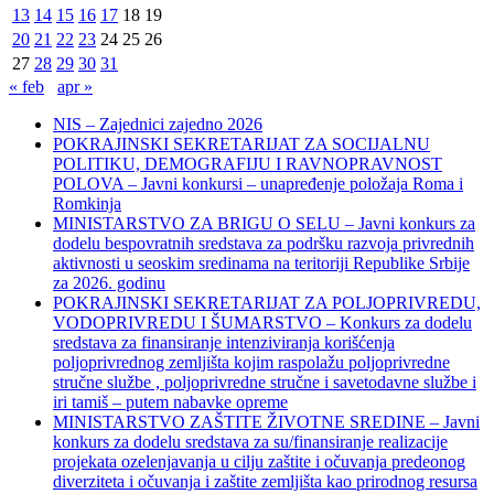
13
14
15
16
17
18
19
20
21
22
23
24
25
26
27
28
29
30
31
« feb
apr »
NIS – Zajednici zajedno 2026
POKRAJINSKI SEKRETARIJAT ZA SOCIJALNU
POLITIKU, DEMOGRAFIJU I RAVNOPRAVNOST
POLOVA – Javni konkursi – unapređenje položaja Roma i
Romkinja
MINISTARSTVO ZA BRIGU O SELU – Javni konkurs za
dodelu bespovratnih sredstava za podršku razvoja privrednih
aktivnosti u seoskim sredinama na teritoriji Republike Srbije
za 2026. godinu
POKRAJINSKI SEKRETARIJAT ZA POLJOPRIVREDU,
VODOPRIVREDU I ŠUMARSTVO – Konkurs za dodelu
sredstava za finansiranje intenziviranja korišćenja
poljoprivrednog zemljišta kojim raspolažu poljoprivredne
stručne službe , poljoprivredne stručne i savetodavne službe i
iri tamiš ‒ putem nabavke opreme
MINISTARSTVO ZAŠTITE ŽIVOTNE SREDINE – Javni
konkurs za dodelu sredstava za su/finansiranje realizacije
projekata ozelenjavanja u cilju zaštite i očuvanja predeonog
diverziteta i očuvanja i zaštite zemljišta kao prirodnog resursa