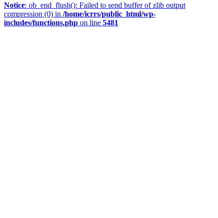
Notice
: ob_end_flush(): Failed to send buffer of zlib output
compression (0) in
/home/icrrs/public_html/wp-
includes/functions.php
on line
5481