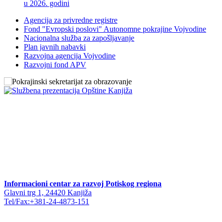
u 2026. godini
Agencija za privredne registre
Fond "Evropski poslovi" Autonomne pokrajine Vojvodine
Nacionalna služba za zapošljavanje
Plan javnih nabavki
Razvojna agencija Vojvodine
Razvojni fond APV
Informacioni centar za razvoj Potiskog regiona
Glavni trg 1, 24420 Kanjiža
Tel/Fax:+381-24-4873-151