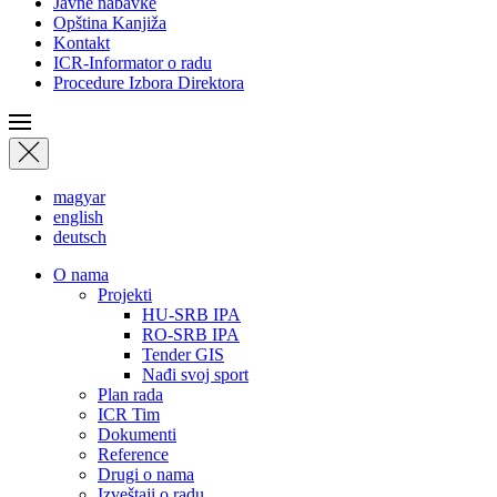
Javne nabavke
Opština Kanjiža
Kontakt
ICR-Informator o radu
Procedure Izbora Direktora
magyar
english
deutsch
О nama
Projekti
HU-SRB IPA
RO-SRB IPA
Tender GIS
Nađi svoj sport
Plan rada
ICR Tim
Dokumenti
Reference
Drugi o nama
Izveštaji o radu