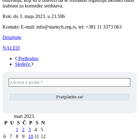
osnivanju, koji su u obavezi da se formalno registruju ukoliko budu
izabrani za korisnike sredstava.
Rok: do 3. maja 2023. u 23.59h
Kontakt: E-mail: info@startech.org.rs, tel: +381 11 3373 063
Detaljnije
NALED
Prethodno
Sledeće
mart 2023.
P
U
S
Č
P
S
N
1
2
3
4
5
6
7
8
9
10
11
12