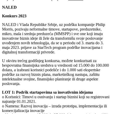
NALED
Konkurs 2023
NALED i Vlada Republike Srbije, uz podršku kompanije Philip
Morris, pozivaju neformalne timove, startapove, preduzetnike,
mikro, mala i srednja preduzeća (MMSPP) i sve one koji imaju
inovativne biznis ideje ili žele da transformišu svoje poslovanje
uvođenjem novih tehnologija, da se u periodu od 3. marta do 3.
maja 2023. prijave za StarTech program podrške inovacijama i
digitalnoj transformaciji privrede.
U okviru trećeg godišnjeg konkursa, možete konkurisati za
bespovratna finansijska sredstva u vrednosti od 15.000 do 100.000
dolara, a izabrani korisnici podeliće i do 1.000 sati ekspertske
podrške za razvoj biznis plana, marketinškog nastupa, zaštitu
intelektualne svojine, finansijsko planiranje ili druge aspekte
poslovanja.
LOT 1: Podršk startapovima sa inovativnim idejama
o Korisnici: Timovi u osnivanju i startap biznisi koji su registrovani
najranije 01.01.2021.
o Namena: Razvoj inovacija – izrada prototipa, implementacija ili
komercijalizacija inovacije