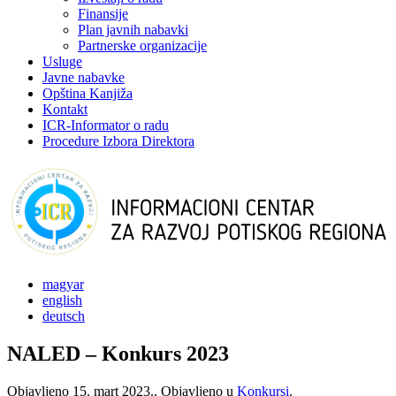
Finansije
Plan javnih nabavki
Partnerske organizacije
Usluge
Javne nabavke
Opština Kanjiža
Kontakt
ICR-Informator o radu
Procedure Izbora Direktora
magyar
english
deutsch
NALED – Konkurs 2023
Objavljeno
15. mart 2023.
. Objavljeno u
Konkursi
.