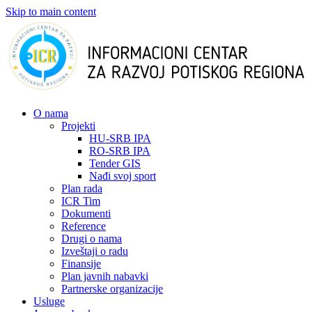
Skip to main content
О nama
Projekti
HU-SRB IPA
RO-SRB IPA
Tender GIS
Nađi svoj sport
Plan rada
ICR Tim
Dokumenti
Reference
Drugi o nama
Izveštaji o radu
Finansije
Plan javnih nabavki
Partnerske organizacije
Usluge