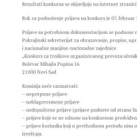
Rezultati konkursa se objavljuju na internet stranici
Rok za podnošenje prijava na konkurs je 07. februar 
Prijave sa potrebnom dokumentacijom se podnose n
Pokrajinski sekretarijat za obrazovanje, propise, up
i nacionalne manjine-nacionalne zajednice
„Konkurs za troškove organizovanog prevoza učeni
Bulevar Mihajla Pupina 16
21000 Novi Sad
Komisija neće razmatrati:
– nepotpune prijave
– neblagovremene prijave
– nedopuštene prijave (prijave podnete od strane lic
– prijave koje se ne odnose na konkursom predviđ
– prijave korisnika koji u prethodnom periodu nisu o
izveštaja.