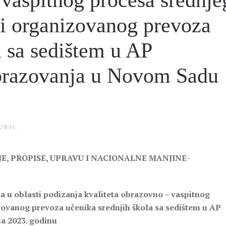
 vaspitnog procesa srednje
vi organizovanog prevoza
a sa sedištem u AP
obrazovanja u Novom Sadu
URSI
.
E, PROPISE, UPRAVU I NACIONALNE MANJINE-
ta u oblasti podizanja kvaliteta obrazovno – vaspitnog
zovanog prevoza učenika srednjih škola sa sedištem u AP
a 2023. godinu