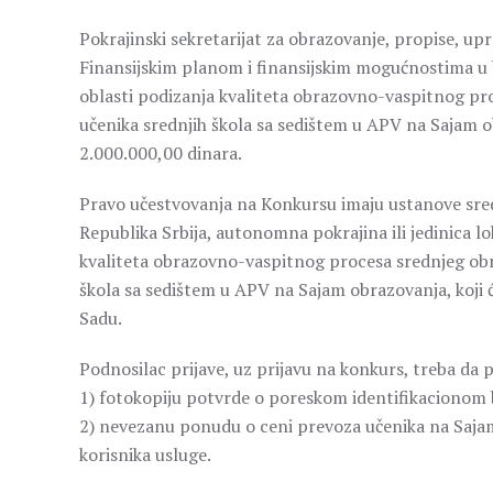
Pokrajinski sekretarijat za obrazovanje, propise, up
Finansijskim planom i finansijskim mogućnostima u bu
oblasti podizanja kvaliteta obrazovno-vaspitnog pr
učenika srednjih škola sa sedištem u APV na Sajam 
2.000.000,00 dinara.
Pravo učestvovanja na Konkursu imaju ustanove srednj
Republika Srbija, autonomna pokrajina ili jedinica
kvaliteta obrazovno-vaspitnog procesa srednjeg ob
škola sa sedištem u APV na Sajam obrazovanja, koji 
Sadu.
Podnosilac prijave, uz prijavu na konkurs, treba da p
1) fotokopiju potvrde o poreskom identifikacionom 
2) nevezanu ponudu o ceni prevoza učenika na Saj
korisnika usluge.