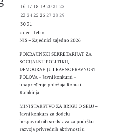
g
16
17
18
19
20
21
22
23
24
25
26
27
28
29
30
31
« dec
feb »
NIS – Zajednici zajedno 2026
POKRAJINSKI SEKRETARIJAT ZA
SOCIJALNU POLITIKU,
DEMOGRAFIJU I RAVNOPRAVNOST
POLOVA – Javni konkursi –
unapređenje položaja Roma i
Romkinja
MINISTARSTVO ZA BRIGU O SELU –
Javni konkurs za dodelu
bespovratnih sredstava za podršku
razvoja privrednih aktivnosti u