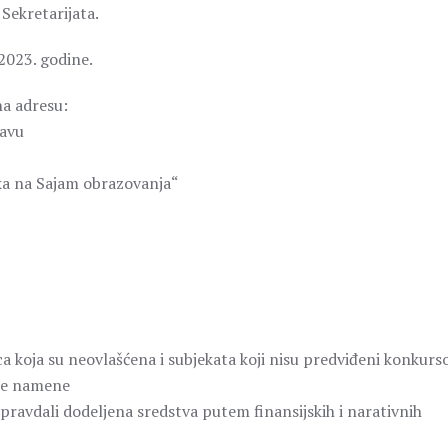
 Sekretarijata.
2023. godine.
a adresu:
ravu
ka na Sajam obrazovanja“
a koja su neovlašćena i subjekata koji nisu predviđeni konkur
ene namene
pravdali dodeljena sredstva putem finansijskih i narativnih