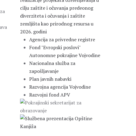
realizacije projekata ozelenjavanja u
cilju zaštite i očuvanja predeonog
 za
diverziteta i očuvanja i zaštite
zemljišta kao prirodnog resursa u
tava
2026. godini
Agencija za privredne registre
Fond "Evropski poslovi"
Autonomne pokrajine Vojvodine
Nacionalna služba za
zapošljavanje
Plan javnih nabavki
Razvojna agencija Vojvodine
Razvojni fond APV