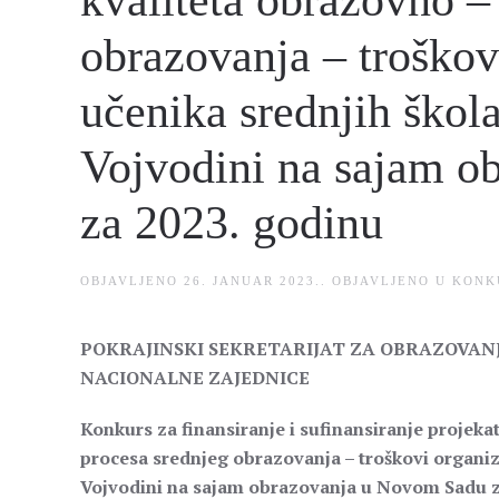
kvaliteta obrazovno –
obrazovanja – troško
učenika srednjih škol
Vojvodini na sajam 
za 2023. godinu
OBJAVLJENO
26. JANUAR 2023.
. OBJAVLJENO U
KONK
POKRAJINSKI SEKRETARIJAT ZA OBRAZOVANJ
NACIONALNE ZAJEDNICE
Konkurs za finansiranje i sufinansiranje projeka
procesa srednjeg obrazovanja – troškovi organi
Vojvodini na sajam obrazovanja u Novom Sadu z