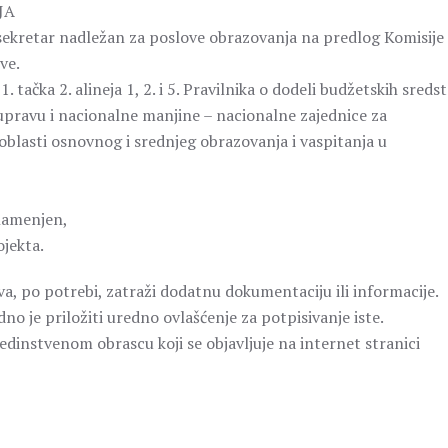
JA
 sekretar nadležan za poslove obrazovanja na predlog Komisije
ve.
 tačka 2. alineja 1, 2. i 5. Pravilnika o dodeli budžetskih sreds
 upravu i nacionalne manjine – nacionalne zajednice za
 oblasti osnovnog i srednjeg obrazovanja i vaspitanja u
 namenjen,
ojekta.
a, po potrebi, zatraži dodatnu dokumentaciju ili informacije.
no je priložiti uredno ovlašćenje za potpisivanje iste.
edinstvenom obrascu koji se objavljuje na internet stranici