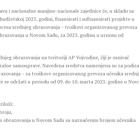
ravu i nacionalne manjine-nacionale zajednice će, u skladu sa
džetskoj 2023. godini, finansirati i sufinansirati projekte u
ocesa srednjeg obrazovanja – troškovi organizovanog prevoza
obrazovanja u Novom Sadu, za 2023. godinu u uznosu od
eg obrazovanja na teritoriji AP Vojvodine, čiji je osnivač
 lokalne samouprave. Navedena sredstva namenjena su za podiza
razovanja – za troškove organizovanog prevoza učenika srednj
će se održati u periodu od 09. do 10. marta 2023. godine u No
riloži:
broju,
am obrazovanja u Novom Sadu sa naznačenim brojem učesnika