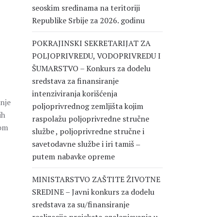
seoskim sredinama na teritoriji
Republike Srbije za 2026. godinu
POKRAJINSKI SEKRETARIJAT ZA
POLJOPRIVREDU, VODOPRIVREDU I
ŠUMARSTVO – Konkurs za dodelu
sredstava za finansiranje
intenziviranja korišćenja
nje
poljoprivrednog zemljišta kojim
ih
raspolažu poljoprivredne stručne
vom
službe , poljoprivredne stručne i
savetodavne službe i iri tamiš ‒
putem nabavke opreme
MINISTARSTVO ZAŠTITE ŽIVOTNE
SREDINE – Javni konkurs za dodelu
sredstava za su/finansiranje