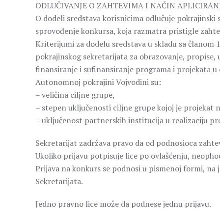
ODLUČIVANJE O ZAHTEVIMA I NAČIN APLICIRAN
O dodeli sredstava korisnicima odlučuje pokrajinski
sprovođenje konkursa, koja razmatra pristigle zahte
Kriterijumi za dodelu sredstava u skladu sa članom 11.
pokrajinskog sekretarijata za obrazovanje, propise,
finansiranje i sufinansiranje programa i projekata u
Autonomnoj pokrajini Vojvodini su:
– veličina ciljne grupe,
– stepen uključenosti ciljne grupe kojoj je projekat
– uključenost partnerskih institucija u realizaciju pr
Sekretarijat zadržava pravo da od podnosioca zahtev
Ukoliko prijavu potpisuje lice po ovlašćenju, neophod
Prijava na konkurs se podnosi u pismenoj formi, na j
Sekretarijata.
Jedno pravno lice može da podnese jednu prijavu.