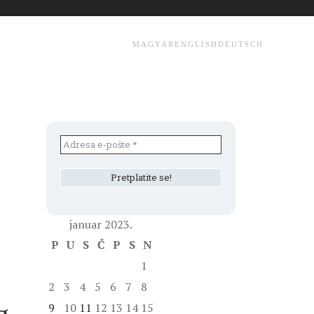
MAGYAR
ENGLISH
DEUTSCH
januar 2023.
P
U
S
Č
P
S
N
1
2
3
4
5
6
7
8
9
10
11
12
13
14
15