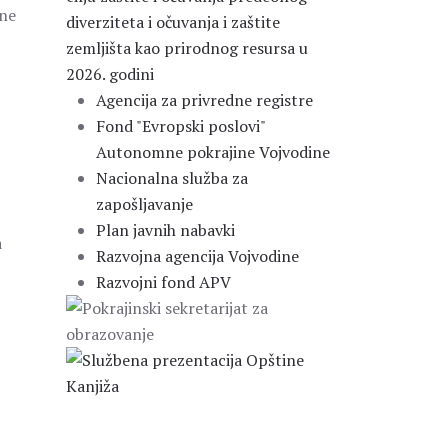
vne
diverziteta i očuvanja i zaštite
zemljišta kao prirodnog resursa u
2026. godini
Agencija za privredne registre
Fond "Evropski poslovi"
Autonomne pokrajine Vojvodine
Nacionalna služba za
zapošljavanje
Plan javnih nabavki
a
Razvojna agencija Vojvodine
Razvojni fond APV