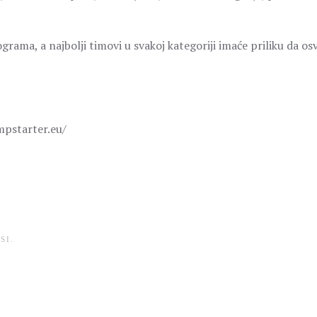
ama, a najbolji timovi u svakoj kategoriji imaće priliku da os
umpstarter.eu/
SI
.