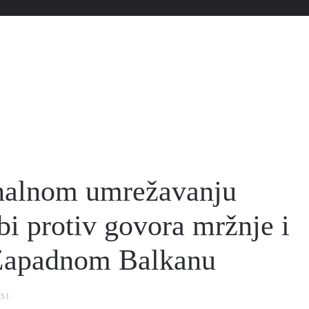
onalnom umrežavanju
bi protiv govora mržnje i
 Zapadnom Balkanu
SI
.