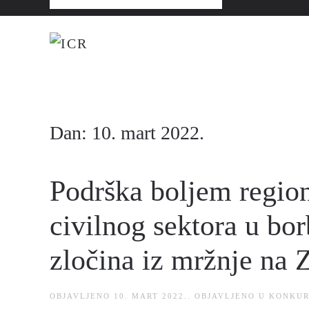
Dan:
10. mart 2022.
Podrška boljem regi
civilnog sektora u bor
zločina iz mržnje na
OBJAVLJENO
10. MART 2022.
. OBJAVLJENO U
KONKUR