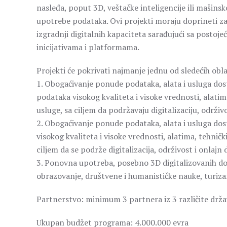
nasleđa, poput 3D, veštačke inteligencije ili mašinsk
upotrebe podataka. Ovi projekti moraju doprineti z
izgradnji digitalnih kapaciteta sarađujući sa posto
inicijativama i platformama.
Projekti će pokrivati najmanje jednu od sledećih obl
1. Obogaćivanje ponude podataka, alata i usluga do
podataka visokog kvaliteta i visoke vrednosti, alati
usluge, sa ciljem da podržavaju digitalizaciju, održi
2. Obogaćivanje ponude podataka, alata i usluga do
visokog kvaliteta i visoke vrednosti, alatima, tehni
ciljem da se podrže digitalizacija, održivost i onlajn
3. Ponovna upotreba, posebno 3D digitalizovanih dob
obrazovanje, društvene i humanističke nauke, turizam 
Partnerstvo: minimum 3 partnera iz 3 različite drža
Ukupan budžet programa: 4.000.000 evra