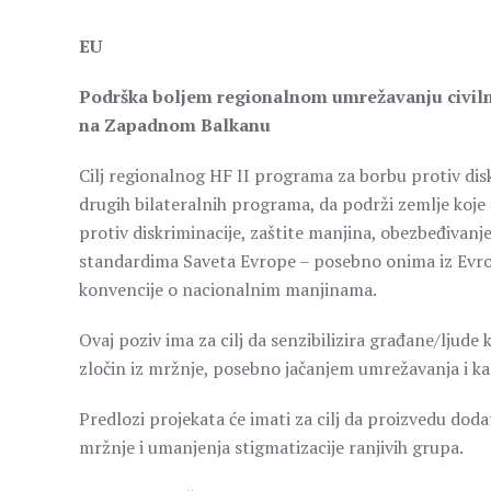
EU
Podrška boljem regionalnom umrežavanju civilno
na Zapadnom Balkanu
Cilj regionalnog HF II programa za borbu protiv disk
drugih bilateralnih programa, da podrži zemlje koje
protiv diskriminacije, zaštite manjina, obezbeđivan
standardima Saveta Evrope – posebno onima iz Evrops
konvencije o nacionalnim manjinama.
Ovaj poziv ima za cilj da senzibilizira građane/ljude
zločin iz mržnje, posebno jačanjem umrežavanja i kap
Predlozi projekata će imati za cilj da proizvedu do
mržnje i umanjenja stigmatizacije ranjivih grupa.