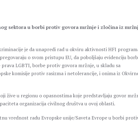
g sektora u borbi protiv govora mržnje i zločina iz mržn
riminacije je da unapredi rad u okviru aktivnosti HFI programa
 pregovaraju o svom pristupu EU, da poboljšaju evidenciju bor
je prava LGBTI, borbe protiv govora mržnje, u skladu sa
ke komisije protiv rasizma i netolerancije, i onima iz Okvirn
 koji žive u regionu o opasnostima koje predstavljaju govor mržn
aciteta organizacija civilnog društva u ovoj oblasti.
datnu vrednost radu Evropske unije/Saveta Evrope u borbi proti