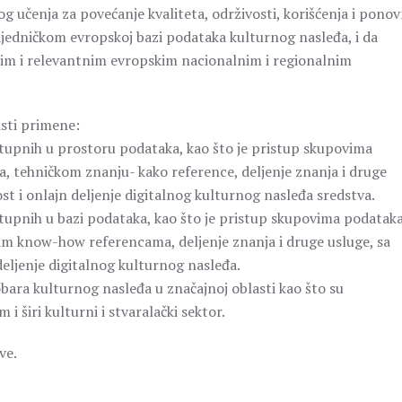
og učenja za povećanje kvaliteta, održivosti, korišćenja i pono
ajedničkom evropskoj bazi podataka kulturnog nasleđa, i da
jećim i relevantnim evropskim nacionalnim i regionalnim
asti primene:
stupnih u prostoru podataka, kao što je pristup skupovima
ma, tehničkom znanju- kako reference, deljenje znanja i druge
vost i onlajn deljenje digitalnog kulturnog nasleđa sredstva.
stupnih u bazi podataka, kao što je pristup skupovima podatak
čkim know-how referencama, deljenje znanja i druge usluge, sa
 deljenje digitalnog kulturnog nasleđa.
ara kulturnog nasleđa u značajnoj oblasti kao što su
i širi kulturni i stvaralački sektor.
ve.