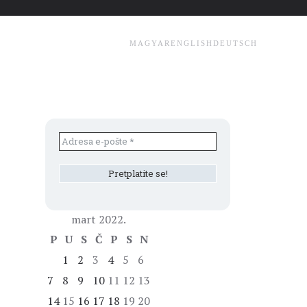
MAGYAR
ENGLISH
DEUTSCH
mart 2022.
P
U
S
Č
P
S
N
1
2
3
4
5
6
7
8
9
10
11
12
13
14
15
16
17
18
19
20