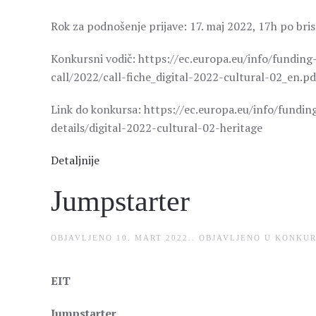
Rok za podnošenje prijave: 17. maj 2022, 17h po br
Konkursni vodič: https://ec.europa.eu/info/fundin
call/2022/call-fiche_digital-2022-cultural-02_en.pd
Link do konkursa: https://ec.europa.eu/info/fundi
details/digital-2022-cultural-02-heritage
Detaljnije
Jumpstarter
OBJAVLJENO
10. MART 2022.
. OBJAVLJENO U
KONKUR
EIT
Jumpstarter