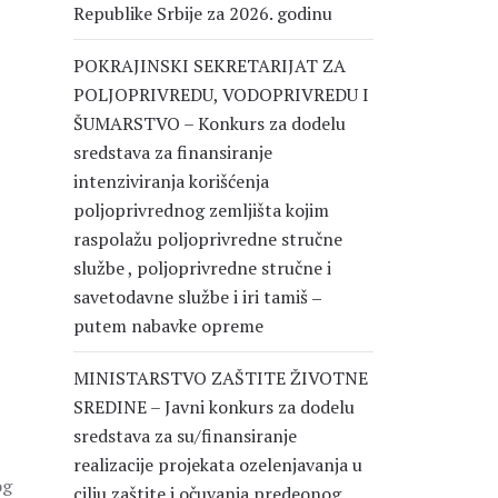
Republike Srbije za 2026. godinu
POKRAJINSKI SEKRETARIJAT ZA
POLJOPRIVREDU, VODOPRIVREDU I
ŠUMARSTVO – Konkurs za dodelu
sredstava za finansiranje
intenziviranja korišćenja
poljoprivrednog zemljišta kojim
raspolažu poljoprivredne stručne
službe , poljoprivredne stručne i
savetodavne službe i iri tamiš ‒
putem nabavke opreme
MINISTARSTVO ZAŠTITE ŽIVOTNE
SREDINE – Javni konkurs za dodelu
sredstava za su/finansiranje
realizacije projekata ozelenjavanja u
og
cilju zaštite i očuvanja predeonog