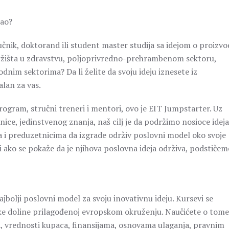
sao?
učnik, doktorand ili student master studija sa idejom o proizv
 tržišta u zdravstvu, poljoprivredno-prehrambenom sektoru,
odnim sektorima? Da li želite da svoju ideju iznesete iz
alan za vas.
rogram, stručni treneri i mentori, ovo je EIT Jumpstarter. Uz
dnice, jedinstvenog znanja, naš cilj je da podržimo nosioce idej
 i preduzetnicima da izgrade održiv poslovni model oko svoje
e i ako se pokaže da je njihova poslovna ideja održiva, podstičem
bolji poslovni model za svoju inovativnu ideju. Kursevi se
mske doline prilagođenoj evropskom okruženju. Naučićete o tome
ta, vrednosti kupaca, finansijama, osnovama ulaganja, pravnim