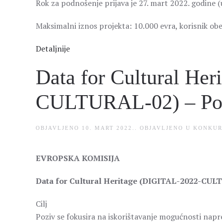
Rok za podnošenje prijava je 27. mart 2022. godine
Maksimalni iznos projekta: 10.000 evra, korisnik o
Detaljnije
Data for Cultural He
CULTURAL-02) – Poda
OBJAVLJENO
10. MART 2022.
. OBJAVLJENO U
KONKUR
EVROPSKA KOMISIJA
Data for Cultural Heritage (DIGITAL-2022-CULT
Cilj
Poziv se fokusira na iskorištavanje mogućnosti napr