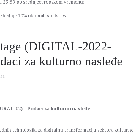
 (u 23:59 po srednjeevropskom vremenu).
bezbeđuje 10% ukupnih sredstava
ritage (DIGITAL-2022-
ci za kulturno nasleđe
SI
.
URAL-02) – Podaci za kulturno nasleđe
ednih tehnologija za digitalnu transformaciju sektora kulturn