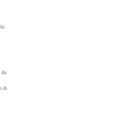
odu
a da
o ih