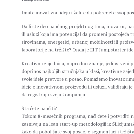
Imate inovativnu ideju i želite da pokrenete svoj po
Da li ste deo naučnog projektnog tima, inovator, na
ili usluzi koja ima potencijal da promeni postojeća
sirovinama, energetici, urbanoj mobilnosti ili proizv
laboratorije na tržište? Onda je EIT Jumpstarter ide
Kreativna zajednica, napredno znanje, jedinstveni p
doprinos najboljih stručnjaka u klasi, kreativne zaje
svoje ideje pretvore u posao. Pomažemo inovatorima
ideje o inovativnom proizvodu ili usluzi, validiraju j
da registruju svoju kompaniju.
Šta ćete naučiti?
Tokom 8-mesečnih programa, naći ćete i potvrditi naj
zasnivaju na lean start-up metodologiji iz Siliciju
kako da poboljšate svoj posao, o segmentaciji tržiš