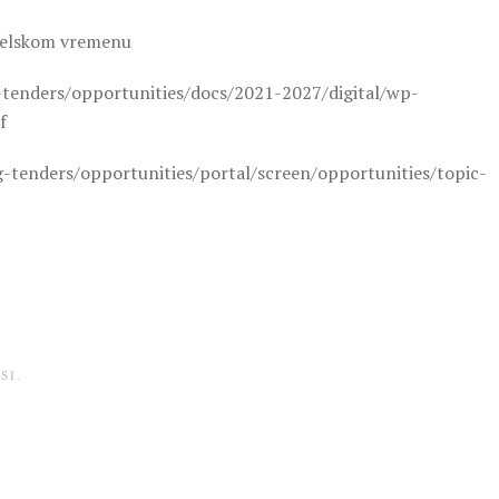
iselskom vremenu
g-tenders/opportunities/docs/2021-2027/digital/wp-
f
ng-tenders/opportunities/portal/screen/opportunities/topic-
SI
.