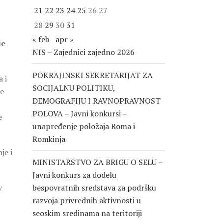
21
22
23
24
25
26
27
28
29
30
31
« feb
apr »
je
NIS – Zajednici zajedno 2026
POKRAJINSKI SEKRETARIJAT ZA
 i
SOCIJALNU POLITIKU,
be
DEMOGRAFIJU I RAVNOPRAVNOST
POLOVA – Javni konkursi –
e
unapređenje položaja Roma i
Romkinja
je i
MINISTARSTVO ZA BRIGU O SELU –
Javni konkurs za dodelu
v
bespovratnih sredstava za podršku
razvoja privrednih aktivnosti u
seoskim sredinama na teritoriji