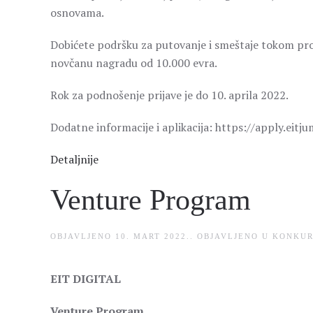
osnovama.
Dobićete podršku za putovanje i smeštaje tokom progr
novčanu nagradu od 10.000 evra.
Rok za podnošenje prijave je do 10. aprila 2022.
Dodatne informacije i aplikacija: https://apply.eitj
Detaljnije
Venture Program
OBJAVLJENO
10. MART 2022.
. OBJAVLJENO U
KONKUR
EIT DIGITAL
Venture Program