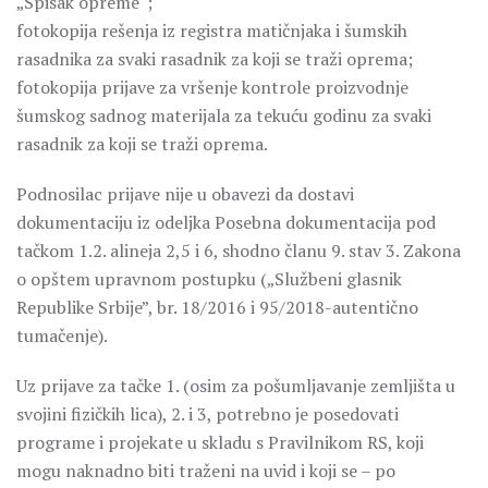
„Spisak opreme“;
fotokopija rešenja iz registra matičnjaka i šumskih
rasadnika za svaki rasadnik za koji se traži oprema;
fotokopija prijave za vršenje kontrole proizvodnje
šumskog sadnog materijala za tekuću godinu za svaki
rasadnik za koji se traži oprema.
Podnosilac prijave nije u obavezi da dostavi
dokumentaciju iz odeljka Posebna dokumentacija pod
tačkom 1.2. alineja 2,5 i 6, shodno članu 9. stav 3. Zakona
o opštem upravnom postupku („Službeni glasnik
Republike Srbije”, br. 18/2016 i 95/2018-autentično
tumačenje).
Uz prijave za tačke 1. (osim za pošumljavanje zemljišta u
svojini fizičkih lica), 2. i 3, potrebno je posedovati
programe i projekate u skladu s Pravilnikom RS, koji
mogu naknadno biti traženi na uvid i koji se – po