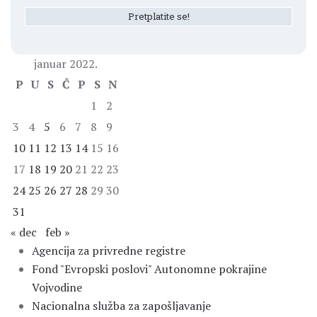
januar 2022.
P
U
S
Č
P
S
N
1
2
3
4
5
6
7
8
9
10
11
12
13
14
15
16
17
18
19
20
21
22
23
24
25
26
27
28
29
30
31
« dec
feb »
Agencija za privredne registre
Fond "Evropski poslovi" Autonomne pokrajine
Vojvodine
Nacionalna služba za zapošljavanje