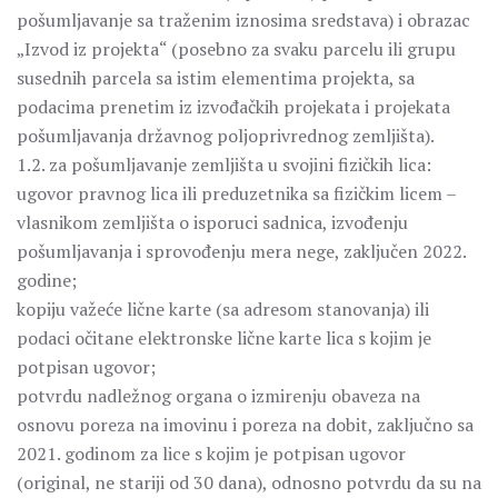
pošumljavanje sa traženim iznosima sredstava) i obrazac
„Izvod iz projekta“ (posebno za svaku parcelu ili grupu
susednih parcela sa istim elementima projekta, sa
podacima prenetim iz izvođačkih projekata i projekata
pošumljavanja državnog poljoprivrednog zemljišta).
1.2. za pošumljavanje zemljišta u svojini fizičkih lica:
ugovor pravnog lica ili preduzetnika sa fizičkim licem –
vlasnikom zemljišta o isporuci sadnica, izvođenju
pošumljavanja i sprovođenju mera nege, zaključen 2022.
godine;
kopiju važeće lične karte (sa adresom stanovanja) ili
podaci očitane elektronske lične karte lica s kojim je
potpisan ugovor;
potvrdu nadležnog organa o izmirenju obaveza na
osnovu poreza na imovinu i poreza na dobit, zaključno sa
2021. godinom za lice s kojim je potpisan ugovor
(original, ne stariji od 30 dana), odnosno potvrdu da su na