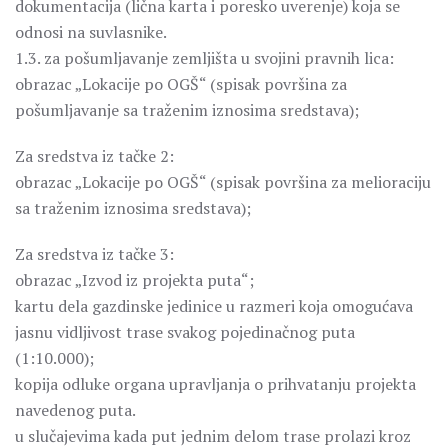
dokumentacija (lična karta i poresko uverenje) koja se
odnosi na suvlasnike.
1.3. za pošumljavanje zemljišta u svojini pravnih lica:
obrazac „Lokacije po OGŠ“ (spisak površina za
pošumljavanje sa traženim iznosima sredstava);
Za sredstva iz tačke 2:
obrazac „Lokacije po OGŠ“ (spisak površina za melioraciju
sa traženim iznosima sredstava);
Za sredstva iz tačke 3:
obrazac „Izvod iz projekta puta“;
kartu dela gazdinske jedinice u razmeri koja omogućava
jasnu vidljivost trase svakog pojedinačnog puta
(1:10.000);
kopija odluke organa upravljanja o prihvatanju projekta
navedenog puta.
u slučajevima kada put jednim delom trase prolazi kroz