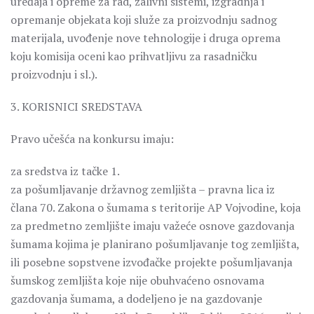
uređaja i opreme za rad, zalivni sistemi, izgradnja i
opremanje objekata koji služe za proizvodnju sadnog
materijala, uvođenje nove tehnologije i druga oprema
koju komisija oceni kao prihvatljivu za rasadničku
proizvodnju i sl.).
3. KORISNICI SREDSTAVA
Pravo učešća na konkursu imaju:
za sredstva iz tačke 1.
za pošumljavanje državnog zemljišta – pravna lica iz
člana 70. Zakona o šumama s teritorije AP Vojvodine, koja
za predmetno zemljište imaju važeće osnove gazdovanja
šumama kojima je planirano pošumljavanje tog zemljišta,
ili posebne sopstvene izvođačke projekte pošumljavanja
šumskog zemljišta koje nije obuhvaćeno osnovama
gazdovanja šumama, a dodeljeno je na gazdovanje