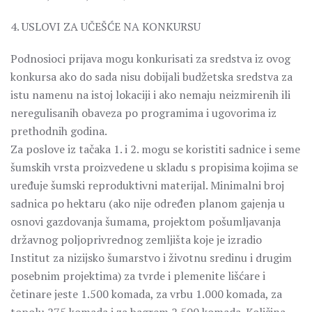
4. USLOVI ZA UČEŠĆE NA KONKURSU
Podnosioci prijava mogu konkurisati za sredstva iz ovog
konkursa ako do sada nisu dobijali budžetska sredstva za
istu namenu na istoj lokaciji i ako nemaju neizmirenih ili
neregulisanih obaveza po programima i ugovorima iz
prethodnih godina.
Za poslove iz tačaka 1. i 2. mogu se koristiti sadnice i seme
šumskih vrsta proizvedene u skladu s propisima kojima se
uređuje šumski reproduktivni materijal. Minimalni broj
sadnica po hektaru (ako nije određen planom gajenja u
osnovi gazdovanja šumama, projektom pošumljavanja
državnog poljoprivrednog zemljišta koje je izradio
Institut za nizijsko šumarstvo i životnu sredinu i drugim
posebnim projektima) za tvrde i plemenite lišćare i
četinare jeste 1.500 komada, za vrbu 1.000 komada, za