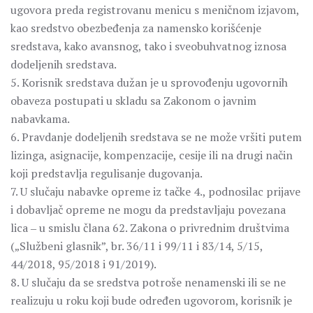
ugovora preda registrovanu menicu s meničnom izjavom,
kao sredstvo obezbeđenja za namensko korišćenje
sredstava, kako avansnog, tako i sveobuhvatnog iznosa
dodeljenih sredstava.
5. Korisnik sredstava dužan je u sprovođenju ugovornih
obaveza postupati u skladu sa Zakonom o javnim
nabavkama.
6. Pravdanje dodeljenih sredstava se ne može vršiti putem
lizinga, asignacije, kompenzacije, cesije ili na drugi način
koji predstavlja regulisanje dugovanja.
7. U slučaju nabavke opreme iz tačke 4., podnosilac prijave
i dobavljač opreme ne mogu da predstavljaju povezana
lica ‒ u smislu člana 62. Zakona o privrednim društvima
(„Službeni glasnik”, br. 36/11 i 99/11 i 83/14, 5/15,
44/2018, 95/2018 i 91/2019).
8. U slučaju da se sredstva potroše nenamenski ili se ne
realizuju u roku koji bude određen ugovorom, korisnik je