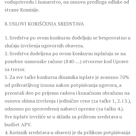
vodoprivredu i šumarstvo, na osnovu predloga odluke od
strane Komisije.
8. USLOVI KORIŠĆENJA SREDSTAVA
1. Sredstva po ovom konkursu dodeljuju se bespovratno u
slučaju izvršenja ugovornih obaveza.
2. Sredstva dodeljena po ovom konkursu isplaćuju se na
posebne namenske račune (840-…) otvorene kod Uprave
za trezor.
3. Za sve tačke konkursa dinamika isplate je avansno 70%
od prihvatljivog iznosa nakon potpisivanja ugovora, a
preostali deo po prijemu radova i konačnom obračunu na
osnovu obima izvršenja i jedinične cene (za tačke 1, 2. i 3.),
odnosno po sprovedenoj nabavci opreme (za tačku 4.).
Sve isplate izvršiće se u skladu sa prilivom sredstava u
budžet APV.
4. Korisnik sredstava u obavezi je da prilikom potpisivanja