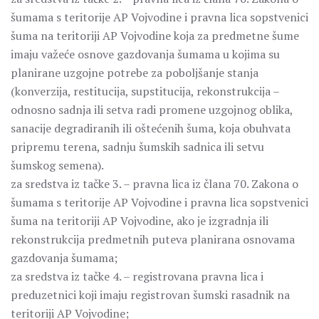
šumama s teritorije AP Vojvodine i pravna lica sopstvenici
šuma na teritoriji AP Vojvodine koja za predmetne šume
imaju važeće osnove gazdovanja šumama u kojima su
planirane uzgojne potrebe za poboljšanje stanja
(konverzija, restitucija, supstitucija, rekonstrukcija –
odnosno sadnja ili setva radi promene uzgojnog oblika,
sanacije degradiranih ili oštećenih šuma, koja obuhvata
pripremu terena, sadnju šumskih sadnica ili setvu
šumskog semena).
za sredstva iz tačke 3. – pravna lica iz člana 70. Zakona o
šumama s teritorije AP Vojvodine i pravna lica sopstvenici
šuma na teritoriji AP Vojvodine, ako je izgradnja ili
rekonstrukcija predmetnih puteva planirana osnovama
gazdovanja šumama;
za sredstva iz tačke 4. – registrovana pravna lica i
preduzetnici koji imaju registrovan šumski rasadnik na
teritoriji AP Vojvodine;