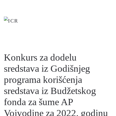
Skip
to
main
content
Konkurs za dodelu
sredstava iz Godišnjeg
programa korišćenja
sredstava iz Budžetskog
fonda za šume AP
Vojvodine za 2022. godinu