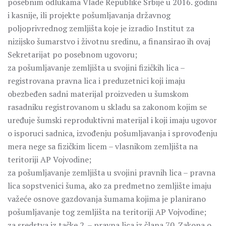
posebnim odlukama Vlade Republike Srbije u 2016. godini
i kasnije, ili projekte pošumljavanja državnog
poljoprivrednog zemljišta koje je izradio Institut za
nizijsko šumarstvo i životnu sredinu, a finansirao ih ovaj
Sekretarijat po posebnom ugovoru;
za pošumljavanje zemljišta u svojini fizičkih lica –
registrovana pravna lica i preduzetnici koji imaju
obezbeđen sadni materijal proizveden u šumskom
rasadniku registrovanom u skladu sa zakonom kojim se
uređuje šumski reproduktivni materijal i koji imaju ugovor
o isporuci sadnica, izvođenju pošumljavanja i sprovođenju
mera nege sa fizičkim licem – vlasnikom zemljišta na
teritoriji AP Vojvodine;
za pošumljavanje zemljišta u svojini pravnih lica – pravna
lica sopstvenici šuma, ako za predmetno zemljište imaju
važeće osnove gazdovanja šumama kojima je planirano
pošumljavanje tog zemljišta na teritoriji AP Vojvodine;
za sredstva iz tačke 2. – pravna lica iz člana 70. Zakona o