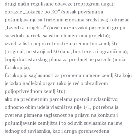
drugi način regulisane obaveze (reprogram duga);
obrazac „Lokacije po KO“ (spisak površina za
pošumljavanje sa traženim iznosima sredstava) i obrazac
„Izvod iz projekta“ (posebno za svaku parcelu ili grupu
susednih parcela sa istim elementima projekta);
izvod iz lista nepokretnosti za predmetno zemljište
(original, ne stariji od 30 dana, bez tereta i ograničenja);
kopiju katastarskog plana za predmetne parcele (može
fotokopija);
fotokopiju saglasnosti za promenu namene zemljišta koju
je izdao nadležni organ (ako je reč o obradivom
poljoprivrednom zemljištu);
ako na predmetnim parcelama postoji suvlasništvo,
odnosno obim udela vlasništva nije 1/1, potrebna ja
overena pismena saglasnost za prijavu na konkurs i
pošumljavanje zemljišta i to od svih suvlasnika na ime
jednog od suvlasnika, kao i druga gorenavedena