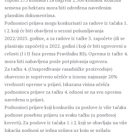
topolu 275 komada i za bagrem 2.500 komada. Količina
semena po hektaru mora biti određena navedenim
planskim dokumentima.
Podnosioci prijava mogu konkurisati za radove iz tačaka 1.
i 2. koji će biti obavljeni u sezoni pošumljavanja
2022/2023. godine, a za radove iz tačke 3. započete (ili se
planiraju započeti) u 2022. godini i koji će biti ugovoreni u
celosti (I i II faza prema Pravilniku RS). Oprema iz tačke 4.
mora biti nabavljena posle potpisivanja ugovora.
Za tačku 4. (Unapređivanje rasadničke proizvodnje)
obavezno je sopstveno učešće u iznosu najmanje 20%
vrednosti opreme u prijavi. Iskazana visina učešća
podnosioca prijave za tačku 4. odnosi se na svu opremu
navedenu u prijavi.
Podnosioci prijave koji konkurišu za poslove iz više tačaka
podnose posebnu prijavu za svaku tačku (u posebnoj
koverti). Za poslove iz tačaka 1. i 2. koji se obavljaju na više
lokacija podnosi se jedna prijava uz koju se prilažu