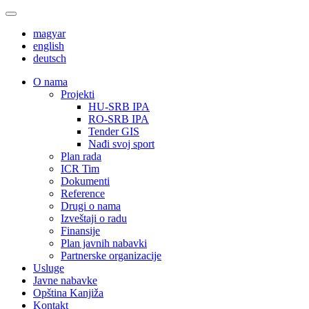
magyar
english
deutsch
О nama
Projekti
HU-SRB IPA
RO-SRB IPA
Tender GIS
Nađi svoj sport
Plan rada
ICR Tim
Dokumenti
Reference
Drugi o nama
Izveštaji o radu
Finansije
Plan javnih nabavki
Partnerske organizacije
Usluge
Javne nabavke
Opština Kanjiža
Kontakt