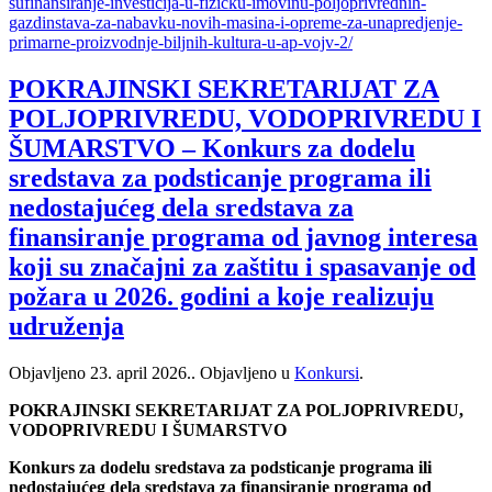
sufinansiranje-investicija-u-fizicku-imovinu-poljoprivrednih-
gazdinstava-za-nabavku-novih-masina-i-opreme-za-unapredjenje-
primarne-proizvodnje-biljnih-kultura-u-ap-vojv-2/
POKRAJINSKI SEKRETARIJAT ZA
POLJOPRIVREDU, VODOPRIVREDU I
ŠUMARSTVO – Konkurs za dodelu
sredstava za podsticanje programa ili
nedostajućeg dela sredstava za
finansiranje programa od javnog interesa
koji su značajni za zaštitu i spasavanje od
požara u 2026. godini a koje realizuju
udruženja
Objavljeno
23. april 2026.
. Objavljeno u
Konkursi
.
POKRAJINSKI SEKRETARIJAT ZA POLJOPRIVREDU,
VODOPRIVREDU I ŠUMARSTVO
Konkurs za dodelu sredstava za podsticanje programa ili
nedostajućeg dela sredstava za finansiranje programa od