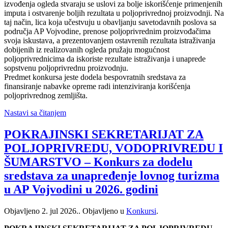
izvođenja ogleda stvaraju se uslovi za bolje iskorišćenje primenjenih
imputa i ostvarenje boljih rezultata u poljoprivrednoj proizvodnji. Na
taj način, lica koja učestvuju u obavljanju savetodavnih poslova sa
područja AP Vojvodine, prenose poljoprivrednim proizvođačima
svoja iskustava, a prezentovanjem ostavrenih rezultata istraživanja
dobijenih iz realizovanih ogleda pružaju mogućnost
poljoprivrednicima da iskoriste rezultate istraživanja i unaprede
sopstvenu poljoprivrednu proizvodnju.
Predmet konkursa jeste dodela bespovratnih sredstava za
finansiranje nabavke opreme radi intenziviranja korišćenja
poljoprivrednog zemljišta.
Nastavi sa čitanjem
POKRAJINSKI SEKRETARIJAT ZA
POLJOPRIVREDU, VODOPRIVREDU I
ŠUMARSTVO – Konkurs za dodelu
sredstava za unapređenje lovnog turizma
u AP Vojvodini u 2026. godini
Objavljeno
2. jul 2026.
. Objavljeno u
Konkursi
.