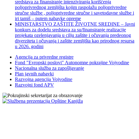
sredstava za finansiranje intenziviranja korišćenja
poljoprivrednog zemljišta kojim raspolažu poljoprivredne
stručne službe , poljoprivredne stručne i savetodavne službe i
iri tamiš ‒ putem nabavke opreme
MINISTARSTVO ZAŠTITE ŽIVOTNE SREDINE – Javni
konkurs za dodelu sredstava za su/finansiranje realizacije
projekata ozelenjavanja u cilju zaštite i očuvanja predeonog
diverziteta i očuvanja i zaštite zemljišta kao prirodnog resursa
u 2026. godini
Agencija za privredne registre
Fond "Evropski poslovi" Autonomne pokrajine Vojvodine
Nacionalna služba za zapošljavanje
Plan javnih nabavki
Razvojna agencija Vojvodine
Razvojni fond APV