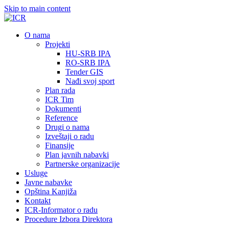
Skip to main content
О nama
Projekti
HU-SRB IPA
RO-SRB IPA
Tender GIS
Nađi svoj sport
Plan rada
ICR Tim
Dokumenti
Reference
Drugi o nama
Izveštaji o radu
Finansije
Plan javnih nabavki
Partnerske organizacije
Usluge
Javne nabavke
Opština Kanjiža
Kontakt
ICR-Informator o radu
Procedure Izbora Direktora