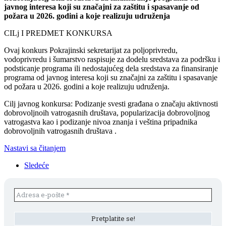
javnog interesa koji su značajni za zaštitu i spasavanje od
požara u 2026. godini a koje realizuju udruženja
CILj I PREDMET KONKURSA
Ovaj konkurs Pokrajinski sekretarijat za poljoprivredu,
vodoprivredu i šumarstvo raspisuje za dodelu sredstava za podršku i
podsticanje programa ili nedostajućeg dela sredstava za finansiranje
programa od javnog interesa koji su značajni za zaštitu i spasavanje
od požara u 2026. godini a koje realizuju udruženja.
Cilj javnog konkursa: Podizanje svesti građana o značaju aktivnosti
dobrovoljnoih vatrogasnih društava, popularizacija dobrovoljnog
vatrogastva kao i podizanje nivoa znanja i veština pripadnika
dobrovoljnih vatrogasnih društava .
Nastavi sa čitanjem
Sledeće