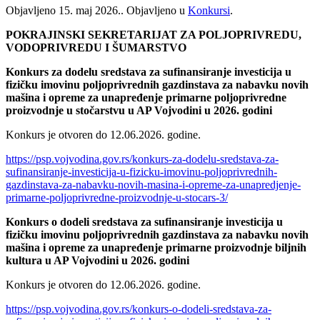
Objavljeno
15. maj 2026.
. Objavljeno u
Konkursi
.
POKRAJINSKI SEKRETARIJAT ZA POLJOPRIVREDU,
VODOPRIVREDU I ŠUMARSTVO
Konkurs za dodelu sredstava za sufinansiranje investicija u
fizičku imovinu poljoprivrednih gazdinstava za nabavku novih
mašina i opreme za unapređenje primarne poljoprivredne
proizvodnje u stočarstvu u AP Vojvodini u 2026. godini
Konkurs je otvoren do 12.06.2026. godine.
https://psp.vojvodina.gov.rs/konkurs-za-dodelu-sredstava-za-
sufinansiranje-investicija-u-fizicku-imovinu-poljoprivrednih-
gazdinstava-za-nabavku-novih-masina-i-opreme-za-unapredjenje-
primarne-poljoprivredne-proizvodnje-u-stocars-3/
Konkurs o dodeli sredstava za sufinansiranje investicija u
fizičku imovinu poljoprivrednih gazdinstava za nabavku novih
mašina i opreme za unapređenje primarne proizvodnje biljnih
kultura u AP Vojvodini u 2026. godini
Konkurs je otvoren do 12.06.2026. godine.
https://psp.vojvodina.gov.rs/konkurs-o-dodeli-sredstava-za-