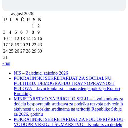
avgust 2026.
P
U
S
Č
P
S
N
1
2
3
4
5
6
7
8
9
10
11
12
13
14
15
16
17
18
19
20
21
22
23
24
25
26
27
28
29
30
31
« jul
NIS – Zajednici zajedno 2026
POKRAJINSKI SEKRETARIJAT ZA SOCIJALNU
POLITIKU, DEMOGRAFIJU I RAVNOPRAVNOST
POLOVA – Javni konkursi – unapređenje položaja Roma i
Romkinja
MINISTARSTVO ZA BRIGU O SELU – Javni konkurs za
dodelu bespovratnih sredstava za podršku razvoja privrednih
aktivnosti u seoskim sredinama na teritoriji Republike Srbije
za 2026. godinu
POKRAJINSKI SEKRETARIJAT ZA POLJOPRIVREDU,
VODOPRIVREDU I ŠUMARSTVO – Konkurs za dodelu