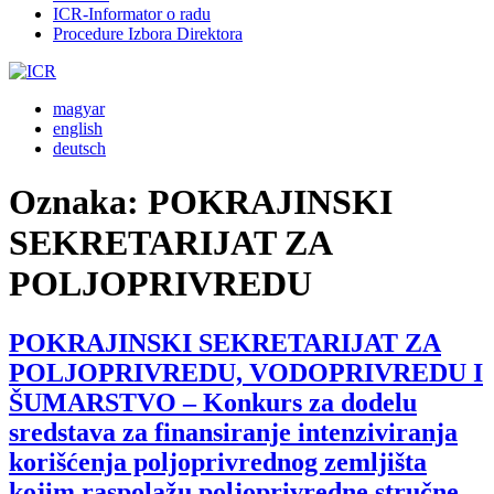
ICR-Informator o radu
Procedure Izbora Direktora
magyar
english
deutsch
Oznaka:
POKRAJINSKI
SEKRETARIJAT ZA
POLJOPRIVREDU
POKRAJINSKI SEKRETARIJAT ZA
POLJOPRIVREDU, VODOPRIVREDU I
ŠUMARSTVO – Konkurs za dodelu
sredstava za finansiranje intenziviranja
korišćenja poljoprivrednog zemljišta
kojim raspolažu poljoprivredne stručne