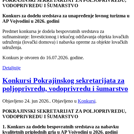
POKRAJINSKI SEKRETARIJAT ZA POLJOPRIVREDU,
VODOPRIVREDU I ŠUMARSTVO
Konkurs za dodelu sredstava za unapređenje lovnog turizma u
AP Vojvodini u 2026. godini
Predmet konkursa je dodela bespovratnih sredstava za
sufinansiranje: Investicionog i tekućeg održavanja objekta lovačkih
udruženja (lovački domova) i nabavka opreme za objekte lovačkih
udruženja.
Konkurs je otvoren do 16.07.2026. godine.
Detaljnije
Konkursi Pokrajinskog sekretarijata za
poljoprivredu, vodoprivredu i šumarstvo
Objavljeno
24. jun 2026.
. Objavljeno u
Konkursi
.
POKRAJINSKI SEKRETARIJAT ZA POLJOPRIVREDU,
VODOPRIVREDU I ŠUMARSTVO
1. Konkurs za dodelu bespovratnih sredstava za nabavku
kvalitetnih priplodnih grla u AP Vojvodini u 2026. godini