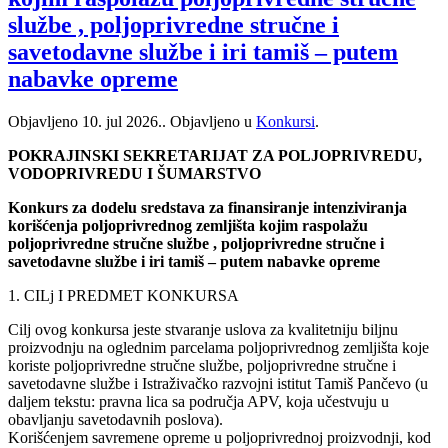
službe , poljoprivredne stručne i
savetodavne službe i iri tamiš ‒ putem
nabavke opreme
Objavljeno
10. jul 2026.
. Objavljeno u
Konkursi
.
POKRAJINSKI SEKRETARIJAT ZA POLJOPRIVREDU,
VODOPRIVREDU I ŠUMARSTVO
Konkurs za dodelu sredstava za finansiranje intenziviranja
korišćenja poljoprivrednog zemljišta kojim raspolažu
poljoprivredne stručne službe , poljoprivredne stručne i
savetodavne službe i iri tamiš ‒ putem nabavke opreme
1. CILj I PREDMET KONKURSA
Cilj ovog konkursa jeste stvaranje uslova za kvalitetniju biljnu
proizvodnju na oglednim parcelama poljoprivrednog zemljišta koje
koriste poljoprivredne stručne službe, poljoprivredne stručne i
savetodavne službe i Istraživačko razvojni istitut Tamiš Pančevo (u
daljem tekstu: pravna lica sa područja APV, koja učestvuju u
obavljanju savetodavnih poslova).
Korišćenjem savremene opreme u poljoprivrednoj proizvodnji, kod