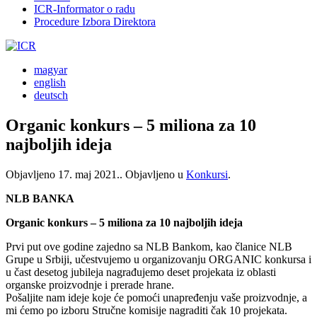
ICR-Informator o radu
Procedure Izbora Direktora
magyar
english
deutsch
Organic konkurs – 5 miliona za 10
najboljih ideja
Objavljeno
17. maj 2021.
. Objavljeno u
Konkursi
.
NLB BANKA
Organic konkurs – 5 miliona za 10 najboljih ideja
Prvi put ove godine zajedno sa NLB Bankom, kao članice NLB
Grupe u Srbiji, učestvujemo u organizovanju ORGANIC konkursa i
u čast desetog jubileja nagrađujemo deset projekata iz oblasti
organske proizvodnje i prerade hrane.
Pošaljite nam ideje koje će pomoći unapređenju vaše proizvodnje, a
mi ćemo po izboru Stručne komisije nagraditi čak 10 projekata.