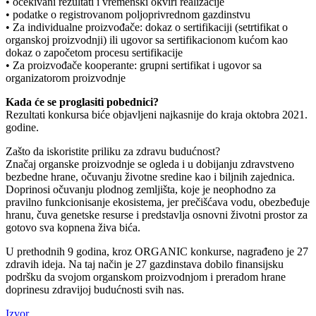
• očekivani rezultati i vremenski okviri realizacije
• podatke o registrovanom poljoprivrednom gazdinstvu
• Za individualne proizvođače: dokaz o sertifikaciji (setrtifikat o
organskoj proizvodnji) ili ugovor sa sertifikacionom kućom kao
dokaz o započetom procesu sertifikacije
• Za proizvođače kooperante: grupni sertifikat i ugovor sa
organizatorom proizvodnje
Kada će se proglasiti pobednici?
Rezultati konkursa biće objavljeni najkasnije do kraja oktobra 2021.
godine.
Zašto da iskoristite priliku za zdravu budućnost?
Značaj organske proizvodnje se ogleda i u dobijanju zdravstveno
bezbedne hrane, očuvanju životne sredine kao i biljnih zajednica.
Doprinosi očuvanju plodnog zemljišta, koje je neophodno za
pravilno funkcionisanje ekosistema, jer prečišćava vodu, obezbeđuje
hranu, čuva genetske resurse i predstavlja osnovni životni prostor za
gotovo sva kopnena živa bića.
U prethodnih 9 godina, kroz ORGANIC konkurse, nagrađeno je 27
zdravih ideja. Na taj način je 27 gazdinstava dobilo finansijsku
podršku da svojom organskom proizvodnjom i preradom hrane
doprinesu zdravijoj budućnosti svih nas.
Izvor