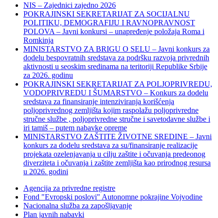
NIS – Zajednici zajedno 2026
POKRAJINSKI SEKRETARIJAT ZA SOCIJALNU
POLITIKU, DEMOGRAFIJU I RAVNOPRAVNOST
POLOVA – Javni konkursi – unapređenje položaja Roma i
Romkinja
MINISTARSTVO ZA BRIGU O SELU – Javni konkurs za
dodelu bespovratnih sredstava za podršku razvoja privrednih
aktivnosti u seoskim sredinama na teritoriji Republike Srbije
za 2026. godinu
POKRAJINSKI SEKRETARIJAT ZA POLJOPRIVREDU,
VODOPRIVREDU I ŠUMARSTVO – Konkurs za dodelu
sredstava za finansiranje intenziviranja korišćenja
poljoprivrednog zemljišta kojim raspolažu poljoprivredne
stručne službe , poljoprivredne stručne i savetodavne službe i
iri tamiš ‒ putem nabavke opreme
MINISTARSTVO ZAŠTITE ŽIVOTNE SREDINE – Javni
konkurs za dodelu sredstava za su/finansiranje realizacije
projekata ozelenjavanja u cilju zaštite i očuvanja predeonog
diverziteta i očuvanja i zaštite zemljišta kao prirodnog resursa
u 2026. godini
Agencija za privredne registre
Fond "Evropski poslovi" Autonomne pokrajine Vojvodine
Nacionalna služba za zapošljavanje
Plan javnih nabavki