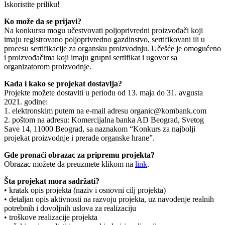
Iskoristite priliku!
Ko može da se prijavi?
Na konkursu mogu učestvovati poljoprivredni proizvođači koji
imaju registrovano poljoprivredno gazdinstvo, sertifikovani ili u
procesu sertifikacije za organsku proizvodnju. Učešće je omogućeno
i proizvođačima koji imaju grupni sertifikat i ugovor sa
organizatorom proizvodnje.
Kada i kako se projekat dostavlja?
Projekte možete dostaviti u periodu od 13. maja do 31. avgusta
2021. godine:
1. elektronskim putem na e-mail adresu organic@kombank.com
2. poštom na adresu: Komercijalna banka AD Beograd, Svetog
Save 14, 11000 Beograd, sa naznakom “Konkurs za najbolji
projekat proizvodnje i prerade organske hrane”.
Gde pronaći obrazac za pripremu projekta?
Obrazac možete da preuzmete klikom na
link
.
Šta projekat mora sadržati?
• kratak opis projekta (naziv i osnovni cilj projekta)
• detaljan opis aktivnosti na razvoju projekta, uz navođenje realnih
potrebnih i dovoljnih uslova za realizaciju
• troškove realizacije projekta