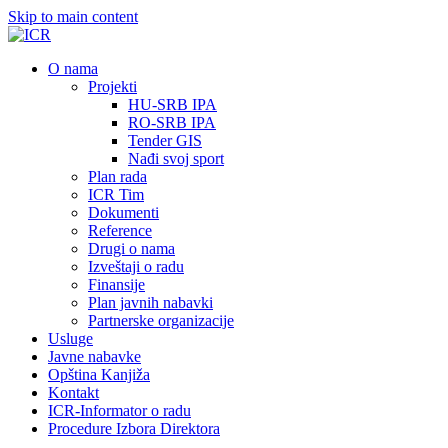
Skip to main content
О nama
Projekti
HU-SRB IPA
RO-SRB IPA
Tender GIS
Nađi svoj sport
Plan rada
ICR Tim
Dokumenti
Reference
Drugi o nama
Izveštaji o radu
Finansije
Plan javnih nabavki
Partnerske organizacije
Usluge
Javne nabavke
Opština Kanjiža
Kontakt
ICR-Informator o radu
Procedure Izbora Direktora