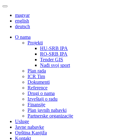
magyar
english
deutsch
О nama
Projekti
HU-SRB IPA
RO-SRB IPA
Tender GIS
Nađi svoj sport
Plan rada
ICR Tim
Dokumenti
Reference
Drugi o nama
Izveštaji o radu
Finansije
Plan javnih nabavki
Partnerske organizacije
Usluge
Javne nabavke
Opština Kanjiža
Kontakt