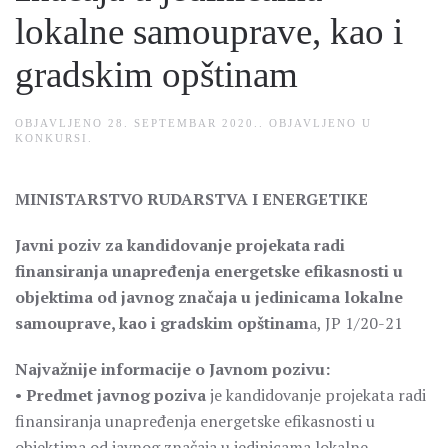
lokalne samouprave, kao i
gradskim opštinam
OBJAVLJENO
28. SEPTEMBAR 2020.
. OBJAVLJENO U
KONKURSI
.
MINISTARSTVO RUDARSTVA I ENERGETIKE
Javni poziv za kandidovanje projekata radi
finansiranja unapređenja energetske efikasnosti u
objektima od javnog značaja u jedinicama lokalne
samouprave, kao i gradskim opštinam
a, JP 1/20-21
Najvažnije informacije o Javnom pozivu:
•
Predmet javnog poziva
je kandidovanje projekata radi
finansiranja unapređenja energetske efikasnosti u
objektima od javnog značaja u jedinicama lokalne