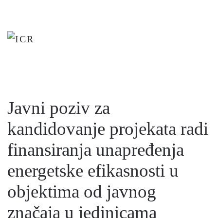
Skip
to
main
content
Javni poziv za
kandidovanje projekata radi
finansiranja unapređenja
energetske efikasnosti u
objektima od javnog
značaja u jedinicama