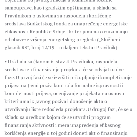
samouprave, kao i gradskim opštinama, u skladu sa
Pravilnikom o uslovima za raspodelu i korišćenje
sredstava Budžetskog fonda za unapređenje energetske
efikasnosti Republike Srbije i kriterijumima o izuzimanju
od obaveze vršenja energetskog pregleda („Službeni
glasnik RS”, broj 12/19 – u daljem tekstu: Pravilnik)
• U skladu sa članom 6. stav 4. Pravilnika, raspodela
sredstava za finansiranje projekata će se odvijati u dve
faze. U prvoj fazi će se izvršiti prikupljanje i kompletiranje
prijava na Javni poziv, kontrola formalne ispravnosti i
kompletnosti prijava, ocenjivanje projekata na osnovu
kriterijuma iz Javnog poziva i donošenje akta o
utvrđivanju liste redosleda projekata. U drugoj fazi, će se u
skladu sa uredbom kojom će se utvrditi program
finansiranja aktivnosti i mera unapređenja efikasnog
korišćenja energije u toj godini doneti akt o finansiranju