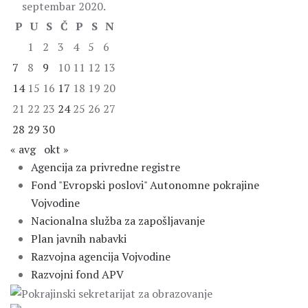
septembar 2020.
P
U
S
Č
P
S
N
1
2
3
4
5
6
7
8
9
10
11
12
13
14
15
16
17
18
19
20
21
22
23
24
25
26
27
28
29
30
« avg
okt »
Agencija za privredne registre
Fond "Evropski poslovi" Autonomne pokrajine
Vojvodine
Nacionalna služba za zapošljavanje
Plan javnih nabavki
Razvojna agencija Vojvodine
Razvojni fond APV