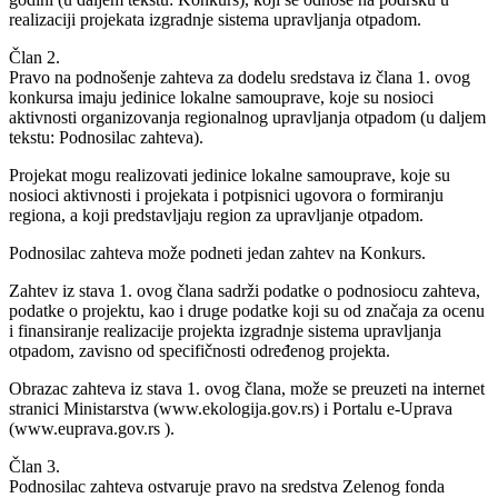
realizaciji projekata izgradnje sistema upravljanja otpadom.
Član 2.
Pravo na podnošenje zahteva za dodelu sredstava iz člana 1. ovog
konkursa imaju jedinice lokalne samouprave, koje su nosioci
aktivnosti organizovanja regionalnog upravljanja otpadom (u daljem
tekstu: Podnosilac zahteva).
Projekat mogu realizovati jedinice lokalne samouprave, koje su
nosioci aktivnosti i projekata i potpisnici ugovora o formiranju
regiona, a koji predstavljaju region za upravljanje otpadom.
Podnosilac zahteva može podneti jedan zahtev na Konkurs.
Zahtev iz stava 1. ovog člana sadrži podatke o podnosiocu zahteva,
podatke o projektu, kao i druge podatke koji su od značaja za ocenu
i finansiranje realizacije projekta izgradnje sistema upravljanja
otpadom, zavisno od specifičnosti određenog projekta.
Obrazac zahteva iz stava 1. ovog člana, može se preuzeti na internet
stranici Ministarstva (www.ekologija.gov.rs) i Portalu e-Uprava
(www.euprava.gov.rs ).
Član 3.
Podnosilac zahteva ostvaruje pravo na sredstva Zelenog fonda