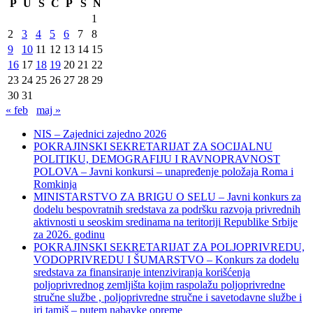
P
U
S
Č
P
S
N
1
2
3
4
5
6
7
8
9
10
11
12
13
14
15
16
17
18
19
20
21
22
23
24
25
26
27
28
29
30
31
« feb
maj »
NIS – Zajednici zajedno 2026
POKRAJINSKI SEKRETARIJAT ZA SOCIJALNU
POLITIKU, DEMOGRAFIJU I RAVNOPRAVNOST
POLOVA – Javni konkursi – unapređenje položaja Roma i
Romkinja
MINISTARSTVO ZA BRIGU O SELU – Javni konkurs za
dodelu bespovratnih sredstava za podršku razvoja privrednih
aktivnosti u seoskim sredinama na teritoriji Republike Srbije
za 2026. godinu
POKRAJINSKI SEKRETARIJAT ZA POLJOPRIVREDU,
VODOPRIVREDU I ŠUMARSTVO – Konkurs za dodelu
sredstava za finansiranje intenziviranja korišćenja
poljoprivrednog zemljišta kojim raspolažu poljoprivredne
stručne službe , poljoprivredne stručne i savetodavne službe i
iri tamiš ‒ putem nabavke opreme