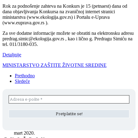
Rok za podnošenje zahteva na Konkurs je 15 (petnaest) dana od
dana objavljivanja Konkursa na zvaničnoj internet stranici
ministarstva (www.ekologija.gov.rs) i Portalu e-Uprava
(www.euprava.gov.rs ).
Za sve dodatne informacije možete se obratiti na elektronsku adresu
predrag.simic@ekologija.gov.rs , kao i lično g. Predragu Simiću na
tel. 011/3180-035.
Detaljnije
MINISTARSTVO ZAŠTITE ŽIVOTNE SREDINE
Prethodno
Sledeće
mart 2020.