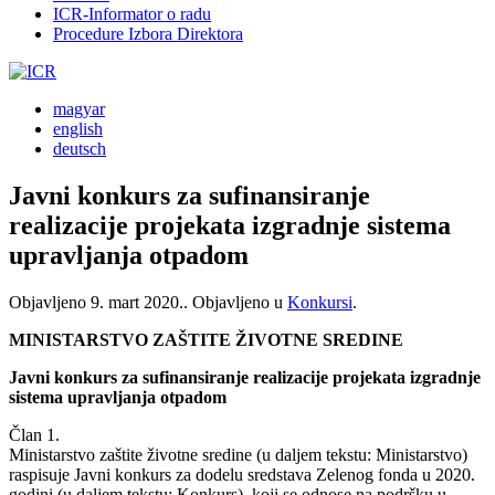
ICR-Informator o radu
Procedure Izbora Direktora
magyar
english
deutsch
Javni konkurs za sufinansiranje
realizacije projekata izgradnje sistema
upravljanja otpadom
Objavljeno
9. mart 2020.
. Objavljeno u
Konkursi
.
MINISTARSTVO ZAŠTITE ŽIVOTNE SREDINE
Javni konkurs za sufinansiranje realizacije projekata izgradnje
sistema upravljanja otpadom
Član 1.
Ministarstvo zaštite životne sredine (u daljem tekstu: Ministarstvo)
raspisuje Javni konkurs za dodelu sredstava Zelenog fonda u 2020.
godini (u daljem tekstu: Konkurs), koji se odnose na podršku u