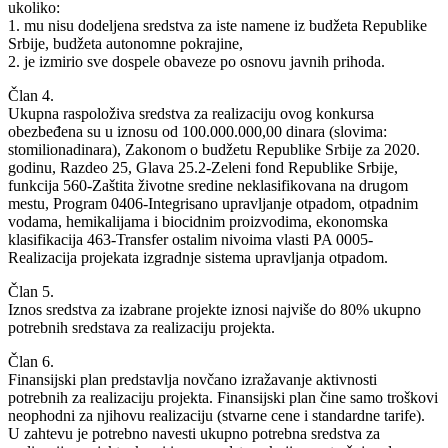
ukoliko:
1. mu nisu dodeljena sredstva za iste namene iz budžeta Republike
Srbije, budžeta autonomne pokrajine,
2. je izmirio sve dospele obaveze po osnovu javnih prihoda.
Član 4.
Ukupna raspoloživa sredstva za realizaciju ovog konkursa
obezbeđena su u iznosu od 100.000.000,00 dinara (slovima:
stomilionadinara), Zakonom o budžetu Republike Srbije za 2020.
godinu, Razdeo 25, Glava 25.2-Zeleni fond Republike Srbije,
funkcija 560-Zaštita životne sredine neklasifikovana na drugom
mestu, Program 0406-Integrisano upravljanje otpadom, otpadnim
vodama, hemikalijama i biocidnim proizvodima, ekonomska
klasifikacija 463-Transfer ostalim nivoima vlasti PA 0005-
Realizacija projekata izgradnje sistema upravljanja otpadom.
Član 5.
Iznos sredstva za izabrane projekte iznosi najviše do 80% ukupno
potrebnih sredstava za realizaciju projekta.
Član 6.
Finansijski plan predstavlja novčano izražavanje aktivnosti
potrebnih za realizaciju projekta. Finansijski plan čine samo troškovi
neophodni za njihovu realizaciju (stvarne cene i standardne tarife).
U zahtevu je potrebno navesti ukupno potrebna sredstva za