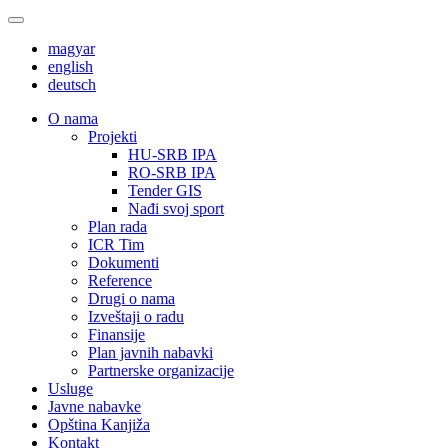
magyar
english
deutsch
О nama
Projekti
HU-SRB IPA
RO-SRB IPA
Tender GIS
Nađi svoj sport
Plan rada
ICR Tim
Dokumenti
Reference
Drugi o nama
Izveštaji o radu
Finansije
Plan javnih nabavki
Partnerske organizacije
Usluge
Javne nabavke
Opština Kanjiža
Kontakt