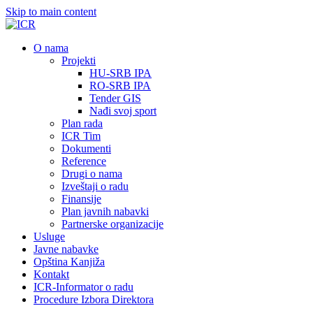
Skip to main content
О nama
Projekti
HU-SRB IPA
RO-SRB IPA
Tender GIS
Nađi svoj sport
Plan rada
ICR Tim
Dokumenti
Reference
Drugi o nama
Izveštaji o radu
Finansije
Plan javnih nabavki
Partnerske organizacije
Usluge
Javne nabavke
Opština Kanjiža
Kontakt
ICR-Informator o radu
Procedure Izbora Direktora