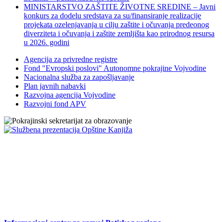
MINISTARSTVO ZAŠTITE ŽIVOTNE SREDINE – Javni
konkurs za dodelu sredstava za su/finansiranje realizacije
projekata ozelenjavanja u cilju zaštite i očuvanja predeonog
diverziteta i očuvanja i zaštite zemljišta kao prirodnog resursa
u 2026. godini
Agencija za privredne registre
Fond "Evropski poslovi" Autonomne pokrajine Vojvodine
Nacionalna služba za zapošljavanje
Plan javnih nabavki
Razvojna agencija Vojvodine
Razvojni fond APV