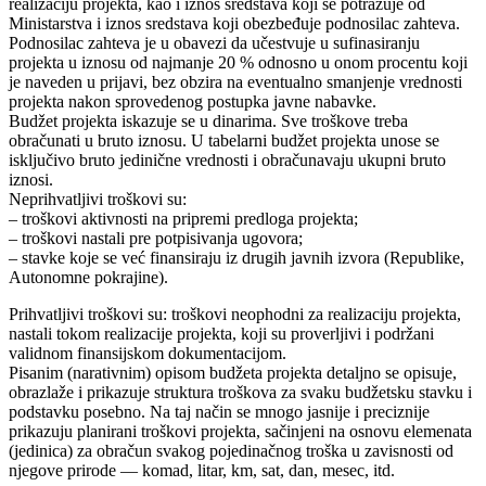
realizaciju projekta, kao i iznos sredstava koji se potražuje od
Ministarstva i iznos sredstava koji obezbeđuje podnosilac zahteva.
Podnosilac zahteva je u obavezi da učestvuje u sufinasiranju
projekta u iznosu od najmanje 20 % odnosno u onom procentu koji
je naveden u prijavi, bez obzira na eventualno smanjenje vrednosti
projekta nakon sprovedenog postupka javne nabavke.
Budžet projekta iskazuje se u dinarima. Sve troškove treba
obračunati u bruto iznosu. U tabelarni budžet projekta unose se
isključivo bruto jedinične vrednosti i obračunavaju ukupni bruto
iznosi.
Neprihvatljivi troškovi su:
– troškovi aktivnosti na pripremi predloga projekta;
– troškovi nastali pre potpisivanja ugovora;
– stavke koje se već finansiraju iz drugih javnih izvora (Republike,
Autonomne pokrajine).
Prihvatljivi troškovi su: troškovi neophodni za realizaciju projekta,
nastali tokom realizacije projekta, koji su proverljivi i podržani
validnom finansijskom dokumentacijom.
Pisanim (narativnim) opisom budžeta projekta detaljno se opisuje,
obrazlaže i prikazuje struktura troškova za svaku budžetsku stavku i
podstavku posebno. Na taj način se mnogo jasnije i preciznije
prikazuju planirani troškovi projekta, sačinjeni na osnovu elemenata
(jedinica) za obračun svakog pojedinačnog troška u zavisnosti od
njegove prirode ― komad, litar, km, sat, dan, mesec, itd.