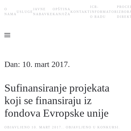
ICR-
PROCE
О
JAVNE
OPŠTINA
USLUGE
KONTAKT
INFORMATOR
IZBOR
Skip
NAMA
NABAVKE
KANJIŽA
O RADU
DIREK
to
main
content
Dan:
10. mart 2017.
Sufinansiranje projekata
koji se finansiraju iz
fondova Evropske unije
OBJAVLJENO
10. MART 2017.
. OBJAVLJENO U
KONKURSI
.