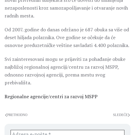
novih privrednih subjekata što će dovesti do smanjenja
nezaposlenosti kroz samozapošljavanje i otvaranje novih
radnih mesta.
Od 2007. godine do danas održano je 687 obuka sa više od
deset hiljada polaznika. Ove godine se očekuje da će
osnovne preduzetničke veštine savladati 4.400 polaznika.
Svi zainteresovani mogu se prijaviti za pohađanje obuke
najbližoj regionalnoj agenciji/centru za razvoj MSPP,
odnosno razvojnoj agenciji, prema mestu svog
prebivališta.
Regionalne agencije/centri za razvoj MSPP
PRETHODNO
SLEDEĆE