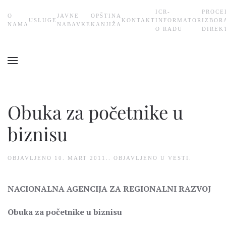
ICR-
PROCE
О
JAVNE
OPŠTINA
USLUGE
KONTAKT
INFORMATOR
IZBOR
Skip
NAMA
NABAVKE
KANJIŽA
O RADU
DIREK
to
main
content
Obuka za početnike u
biznisu
OBJAVLJENO
10. MART 2011.
. OBJAVLJENO U
VESTI
.
NACIONALNA AGENCIJA ZA REGIONALNI RAZVOJ
Obuka za početnike u biznisu