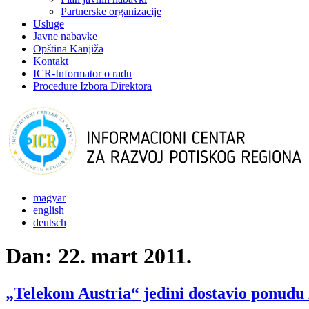
Partnerske organizacije
Usluge
Javne nabavke
Opština Kanjiža
Kontakt
ICR-Informator o radu
Procedure Izbora Direktora
magyar
english
deutsch
Dan:
22. mart 2011.
„Telekom Austria“ jedini dostavio ponudu