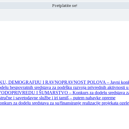
DEMOGRAFIJU I RAVNOPRAVNOST POLOVA – Javni konkursi – 
povratnih sredstava za podršku razvoja privrednih aktivnosti u seo
EDU I ŠUMARSTVO – Konkurs za dodelu sredstava za finansiran
 stručne i savetodavne službe i iri tamiš ‒ putem nabavke opreme
elu sredstava za su/finansiranje realizacije projekata ozelenjavan