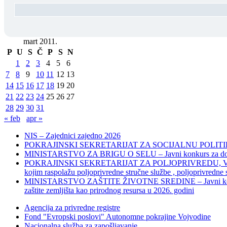
mart 2011.
P
U
S
Č
P
S
N
1
2
3
4
5
6
7
8
9
10
11
12
13
14
15
16
17
18
19
20
21
22
23
24
25
26
27
28
29
30
31
« feb
apr »
NIS – Zajednici zajedno 2026
POKRAJINSKI SEKRETARIJAT ZA SOCIJALNU POLITIKU, 
MINISTARSTVO ZA BRIGU O SELU – Javni konkurs za dodelu bes
POKRAJINSKI SEKRETARIJAT ZA POLJOPRIVREDU, VODOPRIVR
kojim raspolažu poljoprivredne stručne službe , poljoprivredne
MINISTARSTVO ZAŠTITE ŽIVOTNE SREDINE – Javni konkurs za dod
zaštite zemljišta kao prirodnog resursa u 2026. godini
Agencija za privredne registre
Fond "Evropski poslovi" Autonomne pokrajine Vojvodine
Nacionalna služba za zapošljavanje