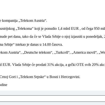
je kompanija „Telekom Austria“.
ustrijskog „Telekoma“ koji je ponudio 1,4 mlrd EUR , od čega 950 mil
de pet dana, tako da će se Vlada Srbije o njoj izjasniti u ponedeljak, 
a Srbije“ istekao je danas u 14.00 časova.
lekom Austria“, „Deutsche telekom“, „Turkcell“, „America movil“, „We
lrd EUR. Vlada Srbije će prodati 31% akcija, a grčki OTE svih 20% a
Crnoj Gori i „Telekom Srpske“ u Bosni i Hercegovini.
odine