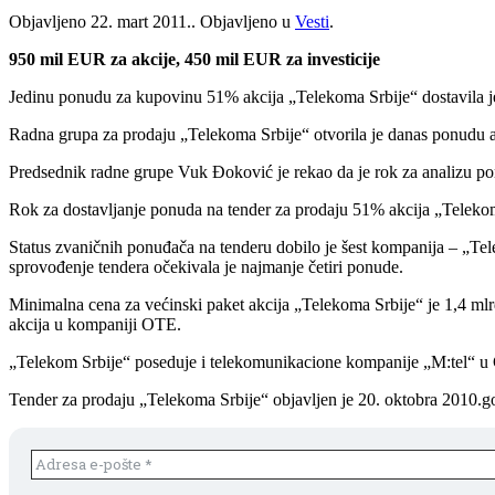
Objavljeno
22. mart 2011.
. Objavljeno u
Vesti
.
950 mil EUR za akcije, 450 mil EUR za investicije
Jedinu ponudu za kupovinu 51% akcija „Telekoma Srbije“ dostavila 
Radna grupa za prodaju „Telekoma Srbije“ otvorila je danas ponudu a
Predsednik radne grupe Vuk Đoković je rekao da je rok za analizu ponu
Rok za dostavljanje ponuda na tender za prodaju 51% akcija „Telekom
Status zvaničnih ponuđača na tenderu dobilo je šest kompanija – „Te
sprovođenje tendera očekivala je najmanje četiri ponude.
Minimalna cena za većinski paket akcija „Telekoma Srbije“ je 1,4 m
akcija u kompaniji OTE.
„Telekom Srbije“ poseduje i telekomunikacione kompanije „M:tel“ u 
Tender za prodaju „Telekoma Srbije“ objavljen je 20. oktobra 2010.g