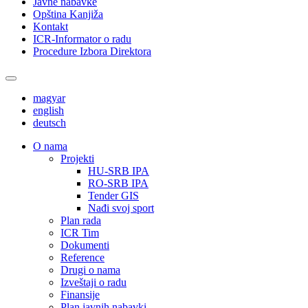
Javne nabavke
Opština Kanjiža
Kontakt
ICR-Informator o radu
Procedure Izbora Direktora
magyar
english
deutsch
О nama
Projekti
HU-SRB IPA
RO-SRB IPA
Tender GIS
Nađi svoj sport
Plan rada
ICR Tim
Dokumenti
Reference
Drugi o nama
Izveštaji o radu
Finansije
Plan javnih nabavki