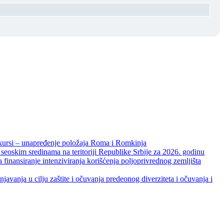
unapređenje položaja Roma i Romkinja
skim sredinama na teritoriji Republike Srbije za 2026. godinu
je intenziviranja korišćenja poljoprivrednog zemljišta
ja u cilju zaštite i očuvanja predeonog diverziteta i očuvanja i