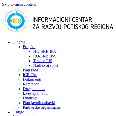
Skip to main content
О nama
Projekti
HU-SRB IPA
RO-SRB IPA
Tender GIS
Nađi svoj sport
Plan rada
ICR Tim
Dokumenti
Reference
Drugi o nama
Izveštaji o radu
Finansije
Plan javnih nabavki
Partnerske organizacije
Usluge