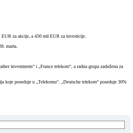
 EUR za akcije, a 450 mil EUR za investicije.
28. marta.
ather investments“ i „France telekom“, a radna grupa zadužena za
kcija koje poseduje u „Telekomu“. „Deutsche telekom“ poseduje 30%