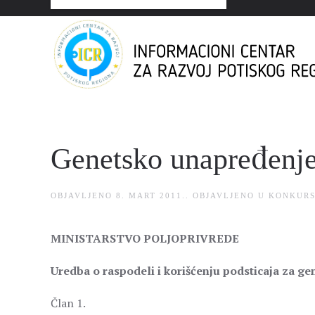
Genetsko unapređenje 
OBJAVLJENO
8. MART 2011.
. OBJAVLJENO U
KONKURS
MINISTARSTVO POLJOPRIVREDE
Uredba o raspodeli i korišćenju podsticaja za ge
Član 1.