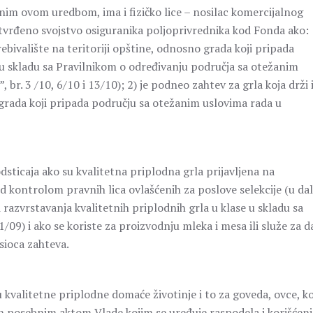
nim ovom uredbom, ima i fizičko lice – nosilac komercijalnog
vrđeno svojstvo osiguranika poljoprivrednika kod Fonda ako:
ebivalište na teritoriji opštine, odnosno grada koji pripada
u skladu sa Pravilnikom o određivanju područja sa otežanim
br. 3 /10, 6/10 i 13/10); 2) je podneo zahtev za grla koja drži 
 grada koji pripada području sa otežanim uslovima rada u
sticaja ako su kvalitetna priplodna grla prijavljena na
kontrolom pravnih lica ovlašćenih za poslove selekcije (u da
i razvrstavanja kvalitetnih priplodnih grla u klase u skladu sa
09) i ako se koriste za proizvodnju mleka i mesa ili služe za d
ioca zahteva.
u kvalitetne priplodne domaće životinje i to za goveda, ovce, ko
rđen posebnim aktom Vlade kojim se uređuje raspodela i korišćenj