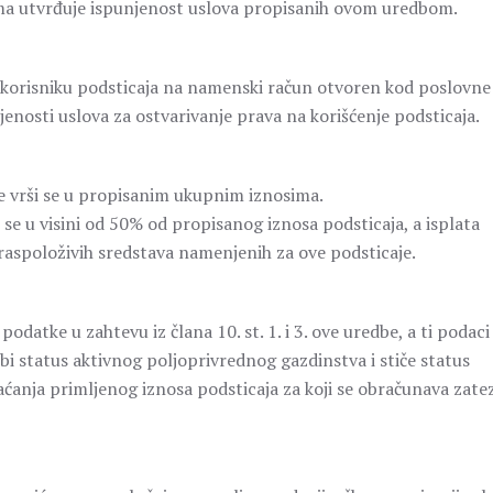
nima utvrđuje ispunjenost uslova propisanih ovom uredbom.
va korisniku podsticaja na namenski račun otvoren kod poslovne
nosti uslova za ostvarivanje prava na korišćenje podsticaja.
edbe vrši se u propisanim ukupnim iznosima.
i se u visini od 50% od propisanog iznosa podsticaja, a isplata
a raspoloživih sredstava namenjenih za ove podsticaje.
podatke u zahtevu iz člana 10. st. 1. i 3. ove uredbe, a ti podaci
ubi status aktivnog poljoprivrednog gazdinstva i stiče status
ćanja primljenog iznosa podsticaja za koji se obračunava zate