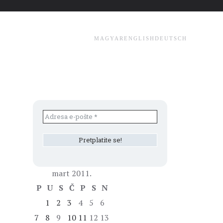
MAGYAR
ENGLISH
DEUTSCH
mart 2011.
P
U
S
Č
P
S
N
1
2
3
4
5
6
7
8
9
10
11
12
13