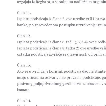
uzgajaju iz Registra, u saradnji sa nadležnim orga
Član 11.
Isplatu podsticaja iz člana 8. ove uredbe vrši Upra
banke, po sprovedenom postupku utvrđivanja ispunje
Član 12.
Isplata podsticaja iz člana 8. tač. 1), 3) i 4) ove ur
Isplata podsticaja iz člana 8. tačka 2) ove uredbe vrš
ostatka podsticaja izvršiće se u zavisnosti od priliv
Član 13.
Ako se utvrdi da je korisnik podsticaja dao neistinite 
imaju uticaja na ostvarivanje prava na podsticaje, g
pasivnog poljoprivrednog gazdinstva uz obavezu vra
kamata.
Član 14.