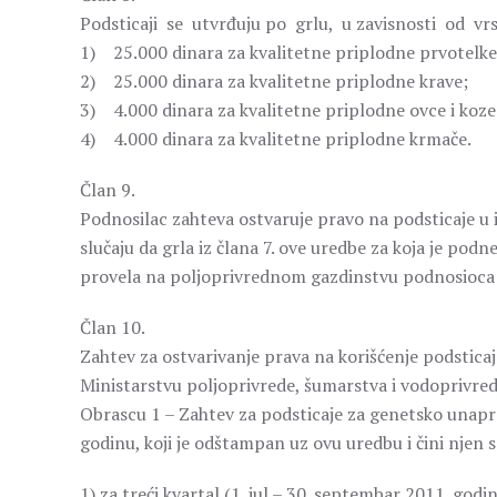
Podsticaji se utvrđuju po grlu, u zavisnosti od vrs
1) 25.000 dinara za kvalitetne priplodne prvotelke
2) 25.000 dinara za kvalitetne priplodne krave;
3) 4.000 dinara za kvalitetne priplodne ovce i koze
4) 4.000 dinara za kvalitetne priplodne krmače.
Član 9.
Podnosilac zahteva ostvaruje pravo na podsticaje u 
slučaju da grla iz člana 7. ove uredbe za koja je pod
provela na poljoprivrednom gazdinstvu podnosioca z
Član 10.
Zahtev za ostvarivanje prava na korišćenje podsticaj
Ministarstvu poljoprivrede, šumarstva i vodoprivred
Obrascu 1 – Zahtev za podsticaje za genetsko unapr
godinu, koji je odštampan uz ovu uredbu i čini njen sa
1) za treći kvartal (1. jul – 30. septembar 2011. godi