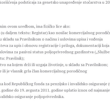
korišćenja podsticaja za genetsko unapređenje stočarstva u 20
nim ovom uredbom, ima fizičko lice ako:
a (u daljem tekstu: Registar) kao nosilac komercijalnog porodi
 skladu sa Pravilnikom o načinu i uslovima upisa i vođenja
eva za upis i obnovu registracije i priloga, dokumentaciji koja
uslovima za pasivni status poljoprivrednog gazdinstva („Službe
tu: Pravilnik);
nstvo na kojem drži ili uzgaja životinje, u skladu sa Pravilnikom;
e ili je vlasnik grla član komercijalnog porodičnog
a kod Republičkog fonda za penzijsko i invalidsko osiguranje (
0. godine do 19. avgusta 2011. godine uplatio iznos od najmanje
validsko osiguranje poljoprivrednika.