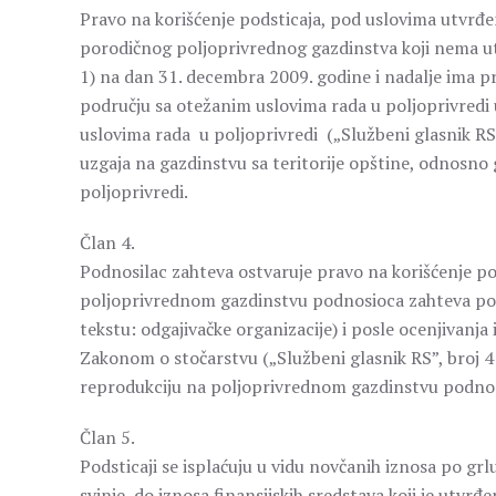
Pravo na korišćenje podsticaja, pod uslovima utvrđe
porodičnog poljoprivrednog gazdinstva koji nema ut
1) na dan 31. decembra 2009. godine i nadalje ima pr
području sa otežanim uslovima rada u poljoprivredi 
uslovima rada u poljoprivredi („Službeni glasnik RS”, 
uzgaja na gazdinstvu sa teritorije opštine, odnosno
poljoprivredi.
Član 4.
Podnosilac zahteva ostvaruje pravo na korišćenje pod
poljoprivrednom gazdinstvu podnosioca zahteva pod 
tekstu: odgajivačke organizacije) i posle ocenjivanja 
Zakonom o stočarstvu („Službeni glasnik RS”, broj 41/
reprodukciju na poljoprivrednom gazdinstvu podnos
Član 5.
Podsticaji se isplaćuju u vidu novčanih iznosa po grl
svinje, do iznosa finansijskih sredstava koji je utv