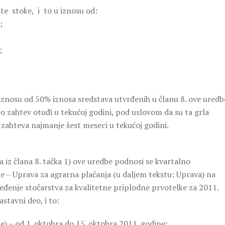
te stoke, i to u iznosu od:
;
;
iznosu od 50% iznosa sredstava utvrđenih u članu 8. ove uredb
neo zahtev otuđi u tekućoj godini, pod uslovom da su ta grla
ahteva najmanje šest meseci u tekućoj godini.
a iz člana 8. tačka 1) ove uredbe podnosi se kvartalno
e – Uprava za agrarna plaćanja (u daljem tekstu: Uprava) na
eđenje stočarstva za kvalitetne priplodne prvotelke za 2011.
stavni deo, i to:
ne) – od 1. oktobra do 15. oktobra 2011. godine;