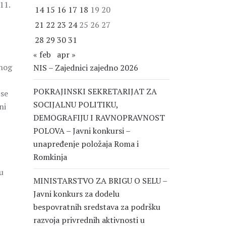
11.
14
15
16
17
18
19
20
21
22
23
24
25
26
27
28
29
30
31
« feb
apr »
čnog
NIS – Zajednici zajedno 2026
POKRAJINSKI SEKRETARIJAT ZA
 se
SOCIJALNU POLITIKU,
ni
DEMOGRAFIJU I RAVNOPRAVNOST
POLOVA – Javni konkursi –
unapređenje položaja Roma i
Romkinja
u
MINISTARSTVO ZA BRIGU O SELU –
Javni konkurs za dodelu
bespovratnih sredstava za podršku
razvoja privrednih aktivnosti u