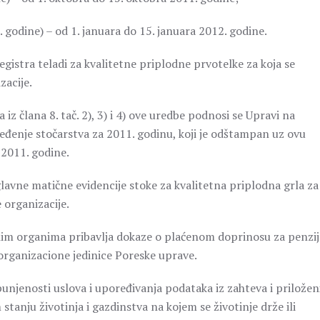
. godine) – od 1. januara do 15. januara 2012. godine.
registra teladi za kvalitetne priplodne prvotelke za koja se
zacije.
iz člana 8. tač. 2), 3) i 4) ove uredbe podnosi se Upravi na
eđenje stočarstva za 2011. godinu, koji je odštampan uz ovu
a 2011. godine.
glavne matične evidencije stoke za kvalitetna priplodna grla za
 organizacije.
žnim organima pribavlja dokaze o plaćenom doprinosu za penzi
 organizacione jedinice Poreske uprave.
njenosti uslova i upoređivanja podataka iz zahteva i priložen
stanju životinja i gazdinstva na kojem se životinje drže ili