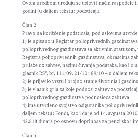
Ovom uredbom uređuju se uslovi i način raspodele i 
godini (u daljem tekstu: podsticaji).
Član 2.
Pravo na korišćenje podsticaja, pod uslovima utvrđe
1) je upisano u Registar poljoprivrednih gazdinstav
poljoprivrednog gazdinstava sa aktivnim statusom, u
Registra poljoprivrednih gazdinstava, obrascima zaht
prilaže uz zahtev, načinu čuvanja podataka, kao i o 
glasnik RS”, br. 111/09, 21/10 i 89/10 – u daljem teks
2) je prijavilo vrstu i brojno stanje životinja i gazdi
3) je vlasnik grla za koje podnosi zahtev za podsticaj
poljoprivrednog gazdinstva podnosioca zahteva;
4) ima utvrđeno svojstvo osiguranika poljoprivrednik
daljem tekstu: Fond), kao i da je od 14. avgusta 201
42.818 dinara po osnovu doprinosa za penzijsko i in
Član 3.