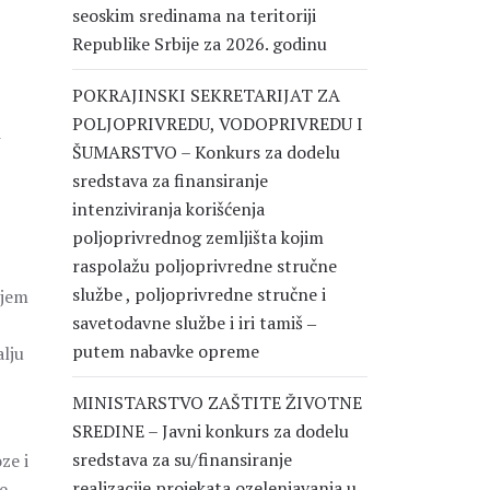
seoskim sredinama na teritoriji
Republike Srbije za 2026. godinu
POKRAJINSKI SEKRETARIJAT ZA
POLJOPRIVREDU, VODOPRIVREDU I
i
ŠUMARSTVO – Konkurs za dodelu
sredstava za finansiranje
intenziviranja korišćenja
poljoprivrednog zemljišta kojim
raspolažu poljoprivredne stručne
službe , poljoprivredne stručne i
ljem
savetodavne službe i iri tamiš ‒
putem nabavke opreme
alju
MINISTARSTVO ZAŠTITE ŽIVOTNE
SREDINE – Javni konkurs za dodelu
sredstava za su/finansiranje
ze i
realizacije projekata ozelenjavanja u
e